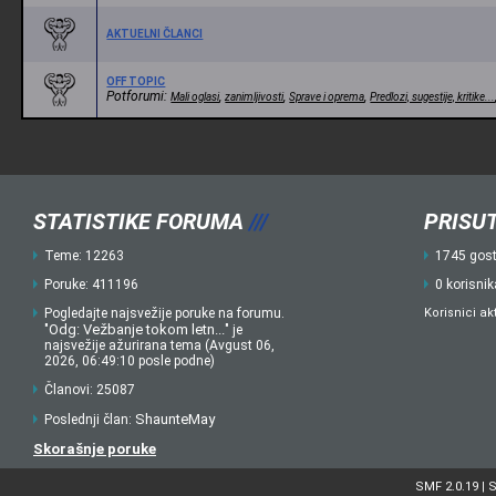
AKTUELNI ČLANCI
OFF TOPIC
Potforumi:
,
,
,
Mali oglasi
zanimljivosti
Sprave i oprema
Predlozi, sugestije, kritike...
STATISTIKE FORUMA
///
PRISUT
Teme: 12263
1745 gost
Poruke: 411196
0 korisnik
Pogledajte najsvežije poruke na forumu.
Korisnici ak
Odg: Vežbanje tokom letn...
"
" je
najsvežije ažurirana tema (Avgust 06,
2026, 06:49:10 posle podne)
Članovi: 25087
ShaunteMay
Poslednji član:
Skorašnje poruke
SMF 2.0.19
S
|