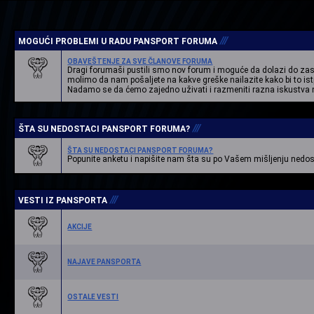
///
MOGUĆI PROBLEMI U RADU PANSPORT FORUMA
OBAVEŠTENJE ZA SVE ČLANOVE FORUMA
Dragi forumaši pustili smo nov forum i moguće da dolazi do zast
molimo da nam pošaljete na kakve greške nailazite kako bi to ist
Nadamo se da ćemo zajedno uživati i razmeniti razna iskustv
///
ŠTA SU NEDOSTACI PANSPORT FORUMA?
ŠTA SU NEDOSTACI PANSPORT FORUMA?
Popunite anketu i napišite nam šta su po Vašem mišljenju nedo
///
VESTI IZ PANSPORTA
AKCIJE
NAJAVE PANSPORTA
OSTALE VESTI