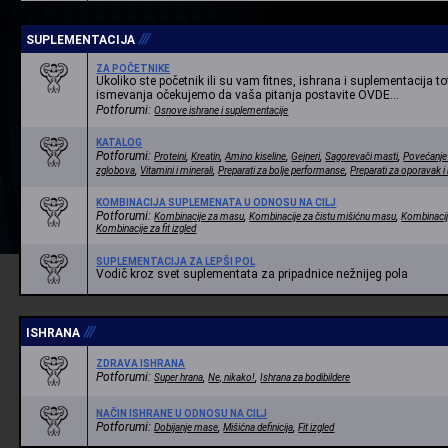
///
SUPLEMENTACIJA
ZA POČETNIKE
Ukoliko ste početnik ili su vam fitnes, ishrana i suplementacija to
ismevanja očekujemo da vaša pitanja postavite OVDE...
Potforumi:
Osnove ishrane i suplementacije
KATALOG
Potforumi:
,
,
,
,
,
Proteini
Kreatin
Amino kiseline
Gejneri
Sagorevači masti
Povećanje 
,
,
,
zglobova
Vitamini i minerali
Preparati za bolje performanse
Preparati za oporavak i
KOMBINACIJA SUPLEMENATA U ODNOSU NA CILJ
Potforumi:
,
,
Kombinacije za masu
Kombinacije za čistu mišićnu masu
Kombinacije
Kombinacije za fit izgled
SUPLEMENTACIJA ZA LEPŠI POL
Vodič kroz svet suplementata za pripadnice nežnijeg pola
///
ISHRANA
ZDRAVA ISHRANA
Potforumi:
,
,
Super hrana
Ne, nikako!
Ishrana za bodibildere
NAČIN ISHRANE U ODNOSU NA CILJ
Potforumi:
,
,
Dobijanje mase
Mišićna definicija
Fit izgled