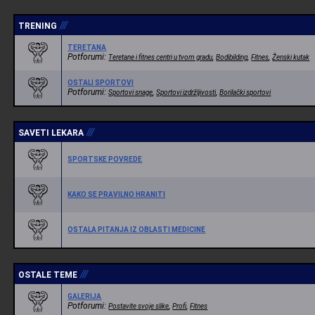
///
TRENING
TERETANA
Potforumi:
,
,
,
Teretane i fitnes centri u tvom gradu
Bodibilding
Fitnes
Ženski kutak
OSTALI SPORTOVI
Potforumi:
,
,
Sportovi snage
Sportovi izdržljivosti
Borilački sportovi
///
SAVETI LEKARA
SPORTSKE POVREDE
KAKO SE PRAVILNO HRANITI
OSTALA PITANJA IZ OBLASTI MEDICINE
///
OSTALE TEME
GALERIJA
Potforumi:
,
,
Postavite svoje slike
Profi
Fitnes