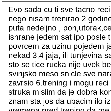
Evo sada cu ti sve tacno rec
nego nisam trenirao 2 godine
puta nedeljno , pon,utorak,ce
ishrane jedem sat ipo posle
povrcem za uzinu pojedem j
nekad 3,4 jaja, ili tunjevina
sto se tice rucka nije uvek b
svinjsko meso snicle sve n
zavrsio 6.trening i mogu rec
struka mislim da je dobra ko
znam sta jos da ubacim ilo i
vremena pred trening da me