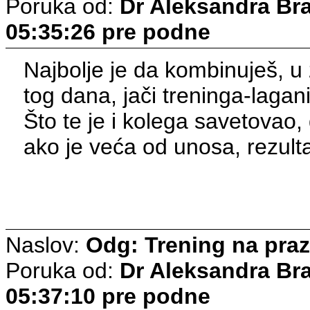
Poruka od:
Dr Aleksandra Br
05:35:26 pre podne
Najbolje je da kombinuješ, u 
tog dana, jači treninga-lagani
Što te je i kolega savetovao,
ako je veća od unosa, rezulta
Naslov:
Odg: Trening na pra
Poruka od:
Dr Aleksandra Br
05:37:10 pre podne