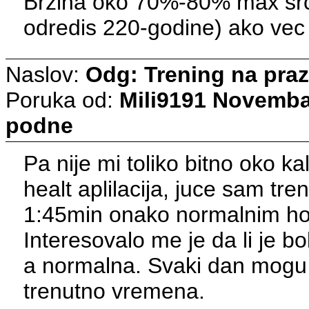
Brzina oko 70%-80% max srca
odredis 220-godine) ako vec
Naslov:
Odg: Trening na pra
Poruka od:
Mili9191
Novembar
podne
Pa nije mi toliko bitno oko 
healt aplilacija, juce sam tre
1:45min onako normalnim 
Interesovalo me je da li je bol
a normalna. Svaki dan mogu
trenutno vremena.