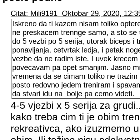
Citat: Mili9191 Oktobar 29, 2020, 12:
Iskreno da ti kazem nisam toliko opter
ne preskacem trennge samo, a sto se t
do 5 vezbi po 5 serija, utorak biceps i
ponavljanja, cetvrtak ledja, i petak n
vezbe da ne radim iste. I uvek krece
povecavam pa opet smanjim. Jasno mi 
vremena da se cimam toliko ne trazim 
posto redovno jedem treniram i spavam 
da stvari idu na bolje pa cemo videti.
4-5 vjezbi x 5 serija za grudi
kako treba cim ti je obim tre
rekreativca, ako izuzmemo up
obim. Ili težine nisu adekvatn