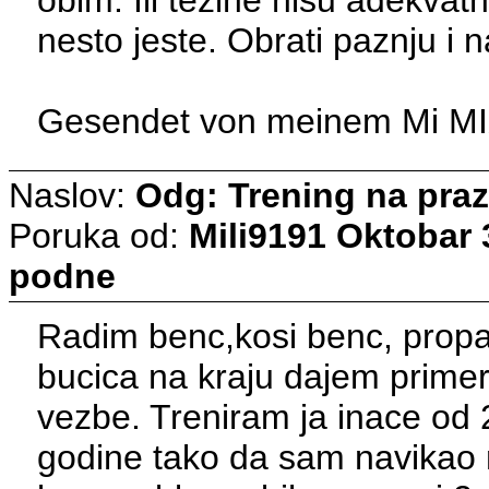
nesto jeste. Obrati paznju i 
Gesendet von meinem Mi MIX
Naslov:
Odg: Trening na pra
Poruka od:
Mili9191
Oktobar 3
podne
Radim benc,kosi benc, propa
bucica na kraju dajem prime
vezbe. Treniram ja inace od
godine tako da sam navikao na 