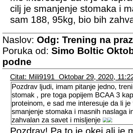
cilj je smanjenje stomaka i 
sam 188, 95kg, bio bih zahva
Naslov:
Odg: Trening na pra
Poruka od:
Simo Boltic
Oktob
podne
Citat: Mili9191 Oktobar 29, 2020, 11:2
Pozdrav ljudi, imam pitanje jedno, tren
stomak , pre toga popijem BCAA 3 kaps
proteinom, e sad me interesuje da li je 
smanjenje stomaka i masnih naslaga in
zahvalan za savet i misljenje
Pozdrav! Pa to je okej ali je