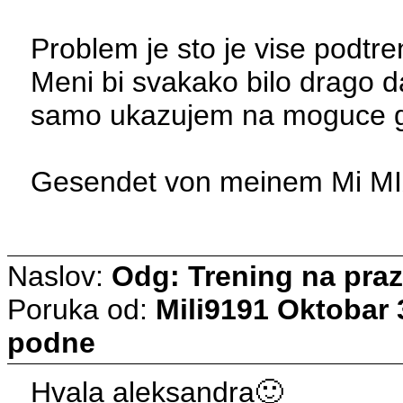
Problem je sto je vise podtren
Meni bi svakako bilo drago da
samo ukazujem na moguce g
Gesendet von meinem Mi MIX
Naslov:
Odg: Trening na pra
Poruka od:
Mili9191
Oktobar 3
podne
Hvala aleksandra🙂