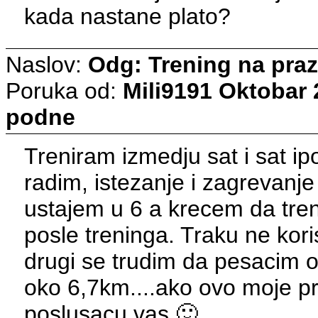
kada nastane plato?
Naslov:
Odg: Trening na pra
Poruka od:
Mili9191
Oktobar 
podne
Treniram izmedju sat i sat ip
radim, istezanje i zagrevanje
ustajem u 6 a krecem da treni
posle treninga. Traku ne koris
drugi se trudim da pesacim o
oko 6,7km....ako ovo moje pr
poslusacu vas 🙂