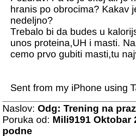
hranis po obrocima? Kakav je 
nedeljno?
Trebalo bi da budes u kalorij
unos proteina,UH i masti. Na
cemo prvo gubiti masti,tu n
Sent from my iPhone using T
Naslov:
Odg: Trening na pra
Poruka od:
Mili9191
Oktobar 2
podne