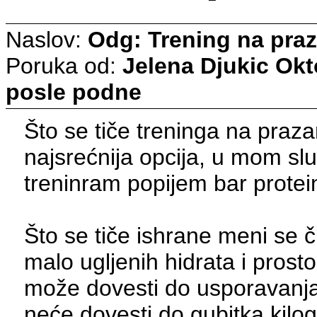
Naslov:
Odg: Trening na pra
Poruka od:
Jelena Djukic
Okt
posle podne
Što se tiče treninga na praza
najsrećnija opcija, u mom sl
treninram popijem bar protei
Što se tiče ishrane meni se či
malo ugljenih hidrata i prost
može dovesti do usporavanj
neće dovesti do gubitka kilo