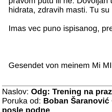
pravom putu ili ne. Dovoljan 
hidrata, zdravih masti. Tu su 
Imas vec puno ispisanog, pre
Gesendet von meinem Mi MIX
Naslov:
Odg: Trening na pra
Poruka od:
Boban Šaranović
posle podne