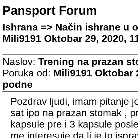
Pansport Forum
Ishrana => Način ishrane u 
Mili9191 Oktobar 29, 2020, 1
Naslov:
Trening na prazan s
Poruka od:
Mili9191
Oktobar 2
podne
Pozdrav ljudi, imam pitanje j
sat ipo na prazan stomak , 
kapsule pre i 3 kapsule posl
me interesuje da li je to isp