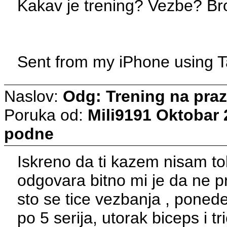
Kakav je trening? Vezbe? Bro
Sent from my iPhone using T
Naslov:
Odg: Trening na pra
Poruka od:
Mili9191
Oktobar 
podne
Iskreno da ti kazem nisam to
odgovara bitno mi je da ne 
sto se tice vezbanja , ponede
po 5 serija, utorak biceps i 