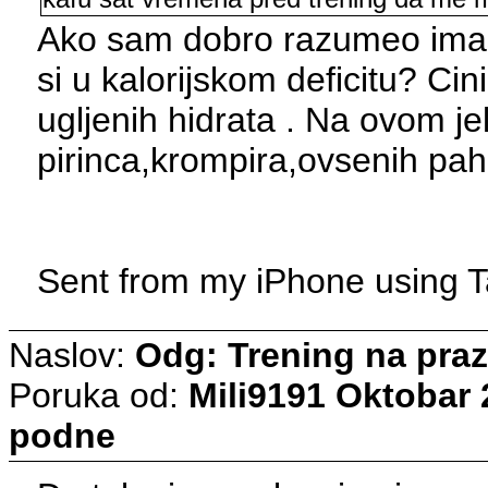
Ako sam dobro razumeo imas 
si u kalorijskom deficitu? C
ugljenih hidrata . Na ovom j
pirinca,krompira,ovsenih pahu
Sent from my iPhone using T
Naslov:
Odg: Trening na pra
Poruka od:
Mili9191
Oktobar 
podne