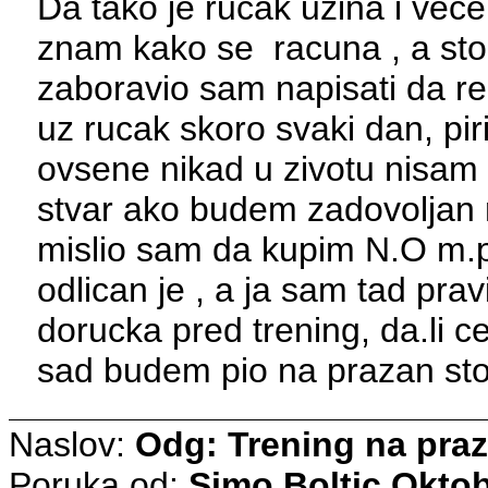
Da tako je rucak uzina i vecer
znam kako se racuna , a sto s
zaboravio sam napisati da 
uz rucak skoro svaki dan, pi
ovsene nikad u zivotu nisam 
stvar ako budem zadovoljan 
mislio sam da kupim N.O m.p
odlican je , a ja sam tad prav
dorucka pred trening, da.li ce
sad budem pio na prazan s
Naslov:
Odg: Trening na pra
Poruka od:
Simo Boltic
Oktob