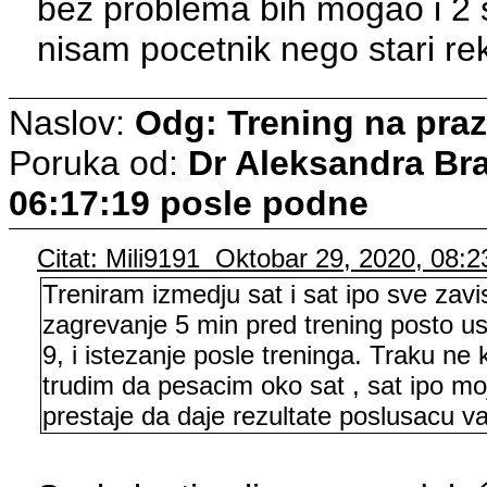
bez problema bih mogao i 2 s
nisam pocetnik nego stari re
Naslov:
Odg: Trening na pra
Poruka od:
Dr Aleksandra Br
06:17:19 posle podne
Citat: Mili9191 Oktobar 29, 2020, 08:
Treniram izmedju sat i sat ipo sve zavis
zagrevanje 5 min pred trening posto u
9, i istezanje posle treninga. Traku ne k
trudim da pesacim oko sat , sat ipo m
prestaje da daje rezultate poslusacu v