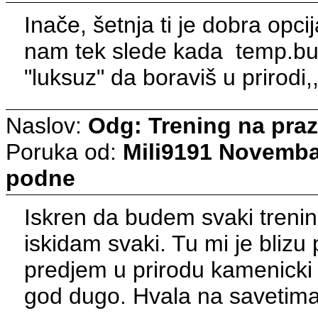
Inače, šetnja ti je dobra opc
nam tek slede kada temp.bud
"luksuz" da boraviš u prirodi,,
Naslov:
Odg: Trening na pra
Poruka od:
Mili9191
Novembar
podne
Iskren da budem svaki trening
iskidam svaki. Tu mi je bliz
predjem u prirodu kamenicki p
god dugo. Hvala na savetim