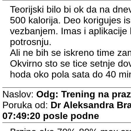
Teorijski bilo bi ok da na d
500 kalorija. Deo korigujes 
vezbanjem. Imas i aplikacije 
potrosnju.
Ali ne bih se iskreno time za
Okvirno sto se tice setnje dov
hoda oko pola sata do 40 mi
Naslov:
Odg: Trening na pra
Poruka od:
Dr Aleksandra Br
07:49:20 posle podne