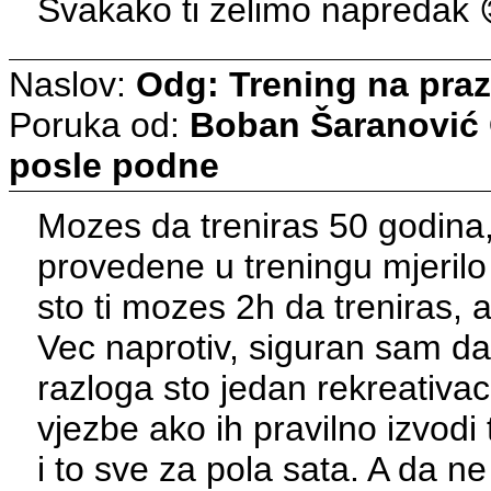
Svakako ti zelimo napredak 
Naslov:
Odg: Trening na pra
Poruka od:
Boban Šaranović
posle podne
Mozes da treniras 50 godina,
provedene u treningu mjerilo 
sto ti mozes 2h da treniras, 
Vec naprotiv, siguran sam da
razloga sto jedan rekreativac
vjezbe ako ih pravilno izvodi
i to sve za pola sata. A da n