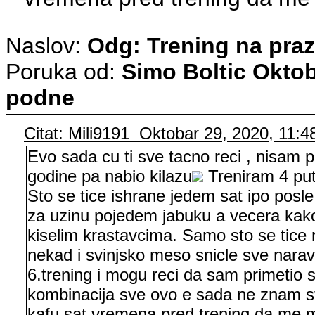
Naslov:
Odg: Trening na pra
Poruka od:
Simo Boltic
Oktob
podne
Citat: Mili9191 Oktobar 29, 2020, 11:4
Evo sada cu ti sve tacno reci , nisam 
godine pa nabio kilazu
Treniram 4 put
Sto se tice ishrane jedem sat ipo pos
za uzinu pojedem jabuku a vecera kako 
kiselim krastavcima. Samo sto se tice 
nekad i svinjsko meso snicle sve nar
6.trening i mogu reci da sam primetio 
kombinacija sve ovo e sada ne znam st
kafu sat vremena pred trening da me 