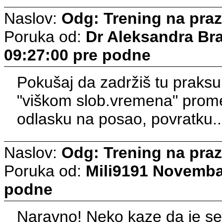
Naslov:
Odg: Trening na pra
Poruka od:
Dr Aleksandra Br
09:27:00 pre podne
Pokušaj da zadržiš tu praksu
"viškom slob.vremena" promene
odlasku na posao, povratku..
Naslov:
Odg: Trening na pra
Poruka od:
Mili9191
Novembar
podne
Naravno! Neko kaze da je set