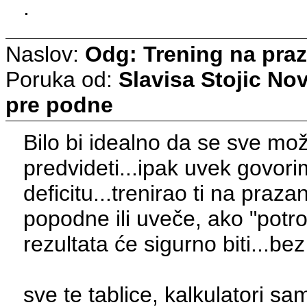
.
Naslov:
Odg: Trening na pra
Poruka od:
Slavisa Stojic
Nov
pre podne
Bilo bi idealno da se sve mo
predvideti...ipak uvek govor
deficitu...trenirao ti na pra
popodne ili uveče, ako "potro
rezultata će sigurno biti...be
sve te tablice, kalkulatori sa