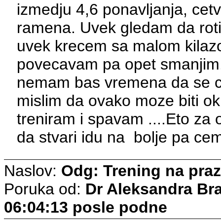
izmedju 4,6 ponavljanja, cetvr
ramena. Uvek gledam da roti
uvek krecem sa malom kilaz
povecavam pa opet smanjim. J
nemam bas vremena da se ci
mislim da ovako moze biti o
treniram i spavam ....Eto za 
da stvari idu na bolje pa cem
Naslov:
Odg: Trening na pra
Poruka od:
Dr Aleksandra Br
06:04:13 posle podne