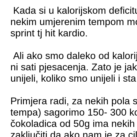
Kada si u kalorijskom deficitu
nekim umjerenim tempom može
sprint tj hit kardio.
Ali ako smo daleko od kalorij
ni sati pjesacenja. Zato je j
unijeli, koliko smo unijeli i sta
Primjera radi, za nekih pola s
tempa) sagorimo 150- 300 k
čokoladica od 50g ima nekih 
zaključiti da ako nam je za ci