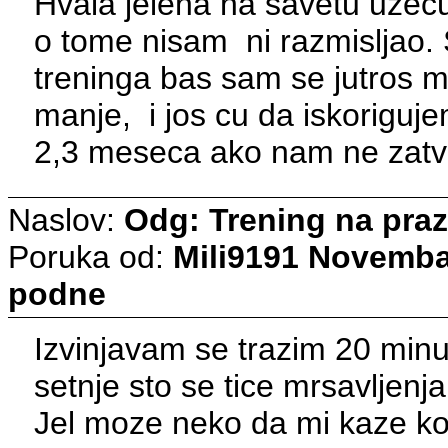
Hvala jelena na savetu uzecu
o tome nisam ni razmisljao. 
treninga bas sam se jutros m
manje, i jos cu da iskoriguje
2,3 meseca ako nam ne zatv
Naslov:
Odg: Trening na pra
Poruka od:
Mili9191
Novembar
podne
Izvinjavam se trazim 20 minu
setnje sto se tice mrsavljenj
Jel moze neko da mi kaze ko