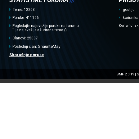
STATISTIKE FORUMA
///
PRISUT
Teme: 12263
gostiju,
Poruke: 411196
korisnika
Pogledajte najsvežije poruke na forumu.
Korisnici ak
"" je najsvežije ažurirana tema ()
Članovi: 25087
ShaunteMay
Poslednji član:
Skorašnje poruke
SMF 2.0.19
S
|