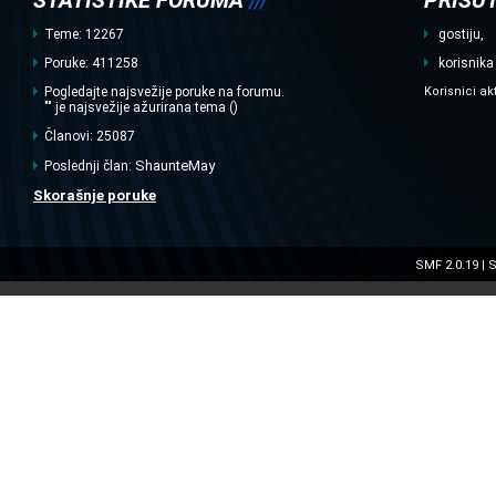
STATISTIKE FORUMA
///
PRISUT
Teme: 12267
gostiju,
Poruke: 411258
korisnika
Pogledajte najsvežije poruke na forumu.
Korisnici ak
"" je najsvežije ažurirana tema ()
Članovi: 25087
ShaunteMay
Poslednji član:
Skorašnje poruke
SMF 2.0.19
S
|