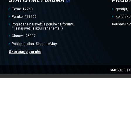
STATISTIKE FORUMA
///
PRISUT
Teme: 12263
gostiju,
Poruke: 411209
korisnika
Pogledajte najsvežije poruke na forumu.
Korisnici ak
"" je najsvežije ažurirana tema ()
Članovi: 25087
ShaunteMay
Poslednji član:
Skorašnje poruke
SMF 2.0.19
S
|