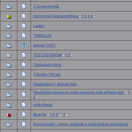
Z-force dvojnik
Hormonski preparat/Masa
1
2
3
4
«
»
Leukic
TRIBULUS
Animal TEST
TESTOSTERON!
1
2
«
»
Zabluda ili istina
Tribulus 750 sni
Clenbuterol + Animal Cuts
Skupljanje testisa-po meni najgoreg side effecta test.
1
«
2
»
side efects
Blue Up
1
2
3
7
...
«
»
Roni Kovačić - istine i zablude o anaboličkim steroidima