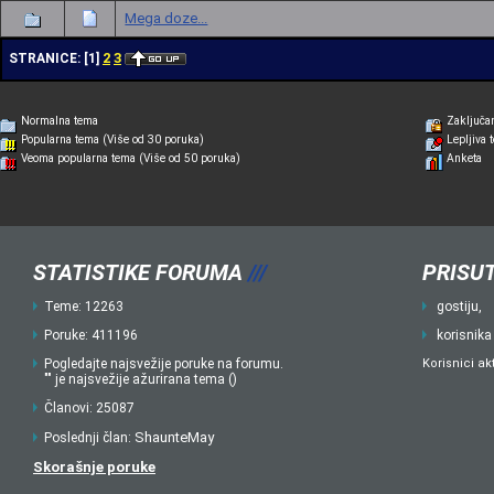
Mega doze...
2
3
STRANICE:
[
1
]
Normalna tema
Zaključa
Popularna tema (Više od 30 poruka)
Lepljiva 
Veoma popularna tema (Više od 50 poruka)
Anketa
STATISTIKE FORUMA
///
PRISUT
Teme: 12263
gostiju,
Poruke: 411196
korisnika
Pogledajte najsvežije poruke na forumu.
Korisnici ak
"" je najsvežije ažurirana tema ()
Članovi: 25087
ShaunteMay
Poslednji član:
Skorašnje poruke