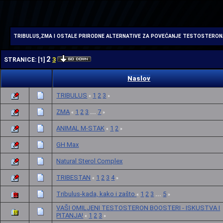
| | |
TRIBULUS,ZMA I OSTALE PRIRODNE ALTERNATIVE ZA POVEĆANJE TESTOSTERONA
2
3
STRANICE:
[
1
]
Naslov
TRIBULUS
1
2
3
«
»
ZMA
1
2
3
7
...
«
»
ANIMAL M-STAK
1
2
«
»
GH Max
Natural Sterol Complex
TRIBESTAN
1
2
3
4
«
»
Tribulus-kada, kako i zašto
1
2
3
5
...
«
»
VAŠI OMILJENI TESTOSTERON BOOSTERI - ISKUSTVA I
PITANJA!
1
2
3
«
»