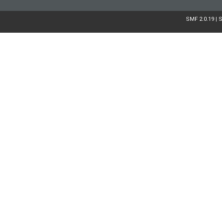
SMF 2.0.19
S
|