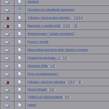
Iskreno!
Ciscenje od odredjenih supstanci
Tribulus - Da li je rano uzimati...
1
2
3
4
«
»
Naposim + zastita liv52
1
2
3
11
...
«
»
Antiestrogeni i "ostalo propratno"
Pomoc i Saveti
Mega edge,animal m stak ,tribulus i protein
Помагајте другови... :)
1
2
«
»
Optimum ZMA
1
2
«
»
Prva i poslednja kura?
trubulus - da ili ne, iskustva
1
2
3
6
...
«
»
Purple Wraath
1
2
«
»
TRIBULUS 650 Dymatize
1
2
«
»
Help!!!