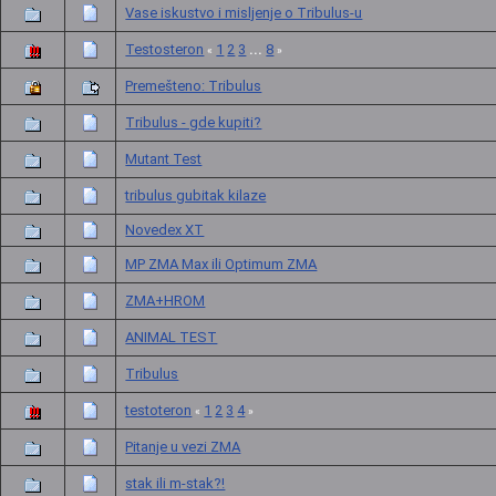
Vase iskustvo i misljenje o Tribulus-u
Testosteron
1
2
3
8
...
«
»
Premešteno: Tribulus
Tribulus - gde kupiti?
Mutant Test
tribulus gubitak kilaze
Novedex XT
MP ZMA Max ili Optimum ZMA
ZMA+HROM
ANIMAL TEST
Tribulus
testoteron
1
2
3
4
«
»
Pitanje u vezi ZMA
stak ili m-stak?!