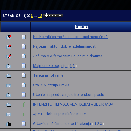
| |
2
3
12
STRANICE:
[
1
]
...
Naslov
Koliko mišića može da se nabaci mesečno?
Najbitniji faktori dobre izdefinisanosti
Još malo o famoznim ugljenim hidratima
Majmunske boginje
1
2
«
»
Teretana i plivanje
Šta je Misterija Gravis
Učenje i napredovanje u trenerskom poslu
INTENZITET ILI VOLUMEN: DEBATA BEZ KRAJA
Apetit i dobijanje mišićne mase
Grčevi u mišićima - uzroci i rešenja
1
2
3
«
»