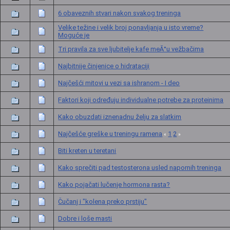
6 obaveznih stvari nakon svakog treninga
Velike težine i velik broj ponavljanja u isto vreme?
Moguće je
Tri pravila za sve ljubitelje kafe meĂ°u vežbačima
Najbitnije činjenice o hidrataciji
Najčešći mitovi u vezi sa ishranom - I deo
Faktori koji određuju individualne potrebe za proteinima
Kako obuzdati iznenadnu želju za slatkim
Najčešće greške u treningu ramena
1
2
«
»
Biti kreten u teretani
Kako sprečiti pad testosterona usled napornih treninga
Kako pojačati lučenje hormona rasta?
Čučanj i "kolena preko prstiju"
Dobre i loše masti