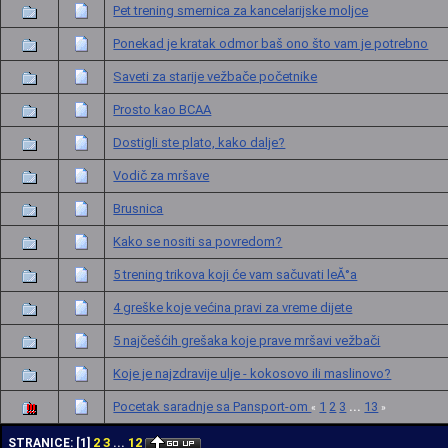
Pet trening smernica za kancelarijske moljce
Ponekad je kratak odmor baš ono što vam je potrebno
Saveti za starije vežbače početnike
Prosto kao BCAA
Dostigli ste plato, kako dalje?
Vodič za mršave
Brusnica
Kako se nositi sa povredom?
5 trening trikova koji će vam sačuvati leĂ°a
4 greške koje većina pravi za vreme dijete
5 najčešćih grešaka koje prave mršavi vežbači
Koje je najzdravije ulje - kokosovo ili maslinovo?
Pocetak saradnje sa Pansport-om
1
2
3
13
...
«
»
2
3
12
STRANICE:
[
1
]
...