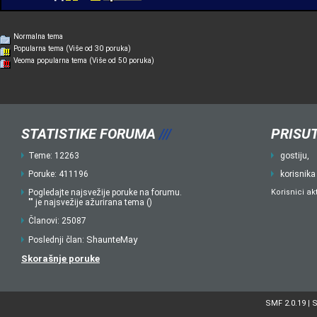
Normalna tema
Popularna tema (Više od 30 poruka)
Veoma popularna tema (Više od 50 poruka)
STATISTIKE FORUMA
///
PRISUT
Teme: 12263
gostiju,
Poruke: 411196
korisnika
Pogledajte najsvežije poruke na forumu.
Korisnici ak
"" je najsvežije ažurirana tema ()
Članovi: 25087
ShaunteMay
Poslednji član:
Skorašnje poruke
SMF 2.0.19
S
|