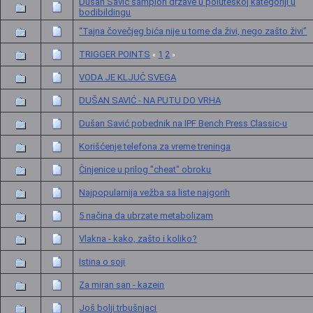
Dušan Savić šampion države u poluteškoj kategoriji u
bodibildingu
“Tajna čovečjeg bića nije u tome da živi, nego zašto živi”
TRIGGER POINTS
1
2
«
»
VODA JE KLJUČ SVEGA
DUŠAN SAVIĆ - NA PUTU DO VRHA
Dušan Savić pobednik na IPF Bench Press Classic-u
Korišćenje telefona za vreme treninga
Činjenice u prilog "cheat" obroku
Najpopularnija vežba sa liste najgorih
5 načina da ubrzate metabolizam
Vlakna - kako, zašto i koliko?
Istina o soji
Za miran san - kazein
Još bolji trbušnjaci