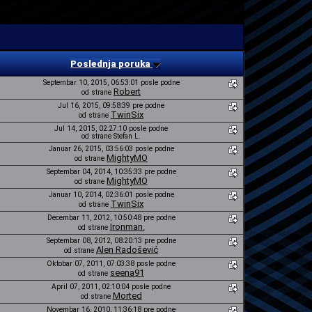
Poslednja poruka
Septembar 10, 2015, 06:53:01 posle podne
Robert
od strane
Jul 16, 2015, 09:58:39 pre podne
TwinSix
od strane
Jul 14, 2015, 02:27:10 posle podne
od strane Stefan L.
Januar 26, 2015, 03:56:03 posle podne
MightyMO
od strane
Septembar 04, 2014, 10:35:33 pre podne
MightyMO
od strane
Januar 10, 2014, 02:36:01 posle podne
TwinSix
od strane
Decembar 11, 2012, 10:50:48 pre podne
Ironman.
od strane
Septembar 08, 2012, 08:20:13 pre podne
Alen Radošević
od strane
Oktobar 07, 2011, 07:03:38 posle podne
seena91
od strane
April 07, 2011, 02:10:04 posle podne
Morted
od strane
Novembar 16, 2010, 11:36:18 pre podne