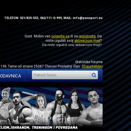
TELEFON: 021/820-555, 062/111-0-999, MAIL: info@pansport.eu
prijavite se
registrujte
Gost. Molim vas
ili se
. Da
aktivacioni mejl
niste izgubili svoj
?
Da niste izgubili svoj
aktivacioni mejl
?
Statistike foruma
ShaunteMay
1196 Teme od strane 25087 Članovi Poslednji član:
ODAVNICA