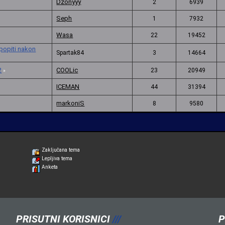
Dzonyyy
2
6939
Seph
1
7932
Wasa
22
19452
 popiti nakon
Spartak84
3
14664
2
COOLic
23
20949
»
ICEMAN
44
31394
markoniS
8
9580
Zaključana tema
Lepljiva tema
Anketa
PRISUTNI KORISNICI
///
P