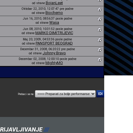
BojanLeet
od strane
Oktobar 22, 2010, 12:07:47 pre podne
Biochemo
od strane
Jun 16, 2010, 08:56:37 posle podne
Wasa
od strane
Jun 08, 2010, 10:31:52 posle podne
MARKO DIMITRIJEVIC
od strane
Maj 20, 2009, 04:53:36 posle podne
PANSPORT BEOGRAD
od strane
Decembar 31, 2008, 06:20:22 pre podne
Johnny Bravo
od strane
Decembar 02, 2008, 12:00:10 posle podne
MightyMO
od strane
Prebaci se na:
RIJAVLJIVANJE
///