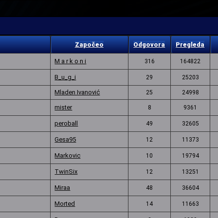
Započeo
Odgovora
Pregleda
M a r k o n i
316
164822
B_u_g_i
29
25203
Mladen Ivanović
25
24998
mister
8
9361
peroball
49
32605
Gesa95
12
11373
Markovic
10
19794
TwinSix
12
13251
Miraa
48
36604
Morted
14
11663