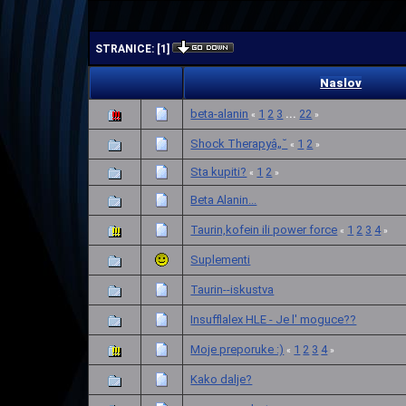
| | |
STRANICE:
[
1
]
Naslov
beta-alanin
1
2
3
22
...
«
»
Shock Therapyâ„˘
1
2
«
»
Sta kupiti?
1
2
«
»
Beta Alanin...
Taurin,kofein ili power force
1
2
3
4
«
»
Suplementi
Taurin--iskustva
Insufflalex HLE - Je l' moguce??
Moje preporuke :)
1
2
3
4
«
»
Kako dalje?