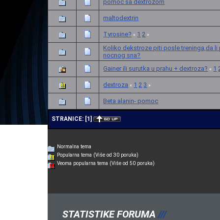
pomoc sa dextrozom
maltodextrin
Tyrosine?
1
2
«
»
Koliko dekstroze piti posle treninga,da li
nocnog sna?
Gainer ili surutka u prahu + dextroza?
1
«
dextroza
1
2
3
«
»
Beta alanin- pomoc
STRANICE:
[
1
]
Normalna tema
Popularna tema (Više od 30 poruka)
Veoma popularna tema (Više od 50 poruka)
STATISTIKE FORUMA
///