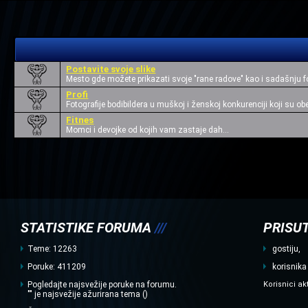
| |
Postavite svoje slike
Mesto gde možete prikazati svoje "rane radove" kao i sadašnju 
Profi
Fotografije bodibildera u muškoj i ženskoj konkurenciji koji su ob
Fitnes
Momci i devojke od kojih vam zastaje dah...
STATISTIKE FORUMA
///
PRISUT
Teme: 12263
gostiju,
Poruke: 411209
korisnika
Pogledajte najsvežije poruke na forumu.
Korisnici ak
"" je najsvežije ažurirana tema ()