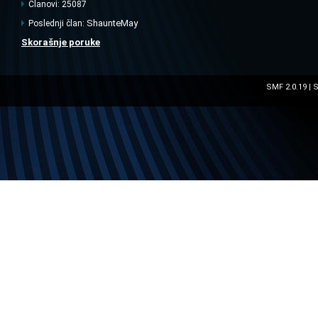
Članovi: 25087
ShaunteMay
Poslednji član:
Skorašnje poruke
SMF 2.0.19
S
|