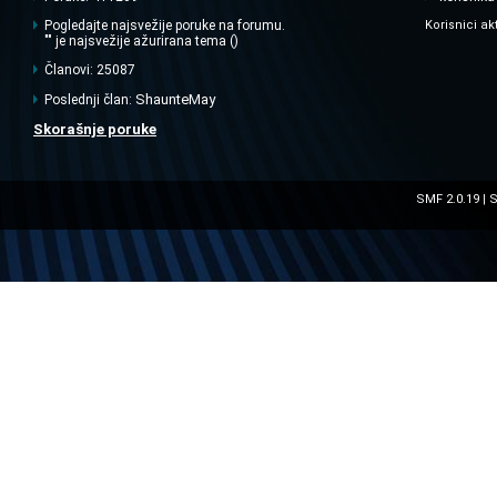
Pogledajte najsvežije poruke na forumu.
Korisnici ak
"" je najsvežije ažurirana tema ()
Članovi: 25087
ShaunteMay
Poslednji član:
Skorašnje poruke
SMF 2.0.19
S
|