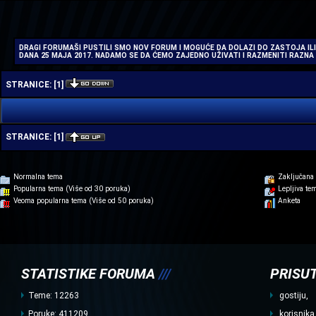
| |
DRAGI FORUMAŠI PUSTILI SMO NOV FORUM I MOGUĆE DA DOLAZI DO ZASTOJA ILI
DANA 25 MAJA 2017. NADAMO SE DA ĆEMO ZAJEDNO UŽIVATI I RAZMENITI RAZN
STRANICE:
[
1
]
STRANICE:
[
1
]
Normalna tema
Zaključana
Popularna tema (Više od 30 poruka)
Lepljiva te
Veoma popularna tema (Više od 50 poruka)
Anketa
STATISTIKE FORUMA
///
PRISUT
Teme: 12263
gostiju,
Poruke: 411209
korisnika