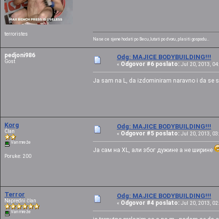
terroristes
Nase ce sjene hodati po Becu ,lutati po dvoru , plasiti gospodu...
pedjoni986
Odg: MAJICE BODYBUILDING!!!
Gost
Odgovor #6 poslato:
«
Jul 20, 2013, 04
Ja sam na L, da izdominiram naravno i da se s
Korg
Odg: MAJICE BODYBUILDING!!!
Član
Odgovor #5 poslato:
«
Jul 20, 2013, 03
Van mreže
Ја сам на XL, али због дужине а не ширине
Poruke: 200
Terror
Odg: MAJICE BODYBUILDING!!!
Napredni član
Odgovor #4 poslato:
«
Jul 20, 2013, 02
Van mreže