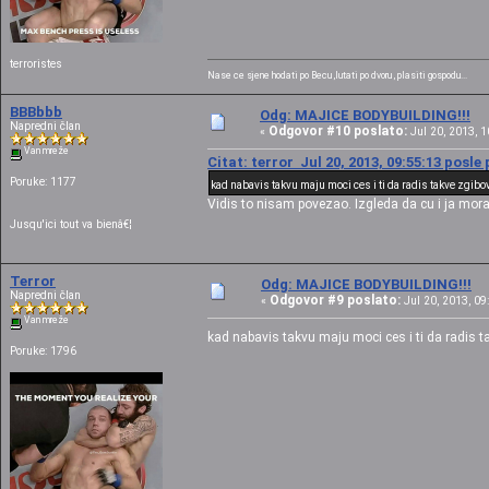
terroristes
Nase ce sjene hodati po Becu ,lutati po dvoru , plasiti gospodu...
BBBbbb
Odg: MAJICE BODYBUILDING!!!
Napredni član
Odgovor #10 poslato:
«
Jul 20, 2013, 1
Van mreže
Citat: terror Jul 20, 2013, 09:55:13 posle
Poruke: 1177
kad nabavis takvu maju moci ces i ti da radis takve zgibove
Vidis to nisam povezao. Izgleda da cu i ja mor
Jusqu'ici tout va bienâ€¦
Terror
Odg: MAJICE BODYBUILDING!!!
Napredni član
Odgovor #9 poslato:
«
Jul 20, 2013, 09
Van mreže
kad nabavis takvu maju moci ces i ti da radis ta
Poruke: 1796