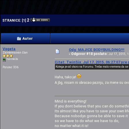
| | | |
2
STRANICE:
[
1
]
Autor
Vegeta
Odg: MAJICE BODYBUILDING!!!
Zainteresovan član
Odgovor #18 poslato:
«
Jul 17, 2015, 1
Van mreže
Citat: TwinSix Jul 17, 2015, 06:27:07 pre
Kolega je od skoro na Forumu. Treba malo vremena da se 
Poruke: 336
Haha, tako je!
A jbg, nisam ni obracao paznju, za mene su ov
Mind is everything!
If you dont believe that you can do somethi
Its almost like you have to save your own life
Because nobodys gonna be able to save it f
so we have to do what we have to do,
no matter what it is!