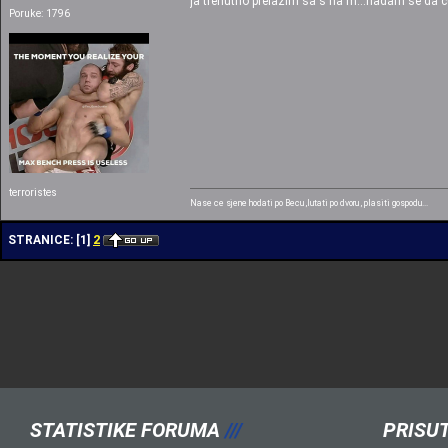
ja trenutno prelazim sa s na m...nadam se da cu 
Poruke: 1796
terroristes
Nase ce sjene hodati po Becu ,lutati po dvoru , plasiti gospodu...
2
STRANICE:
[
1
]
STATISTIKE FORUMA
///
PRISUT