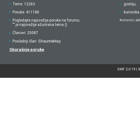
Teme: 12263
gostiju,
Poruke: 411188
korisnika
Pogledajte najsvežije poruke na forumu.
Korisnici ak
"" je najsvežije ažurirana tema ()
Članovi: 25087
ShaunteMay
Poslednji član:
Skorašnje poruke
SMF 2.0.19
S
|