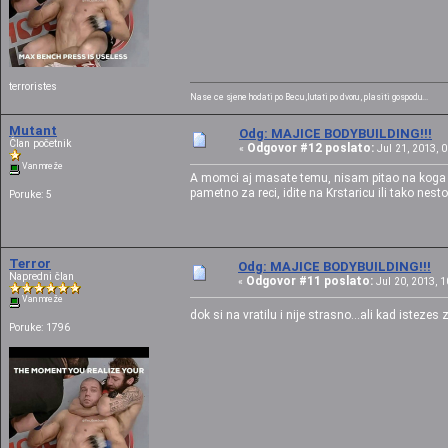
terroristes
Nase ce sjene hodati po Becu ,lutati po dvoru , plasiti gospodu...
Mutant
Odg: MAJICE BODYBUILDING!!!
Član početnik
Odgovor #12 poslato:
«
Jul 21, 2013, 0
Van mreže
A momci aj masate temu, nisam pitao na koga t
pametno za reci, idite na Krstaricu ili tako nest
Poruke: 5
Terror
Odg: MAJICE BODYBUILDING!!!
Napredni član
Odgovor #11 poslato:
«
Jul 20, 2013, 1
Van mreže
dok si na vratilu i nije strasno...ali kad iste
Poruke: 1796