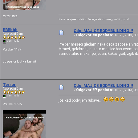
terroristes
Nase ce sjene hodati po Becu ,lutati po dvoru , plasiti gospodu...
BBBbbb
Odg: MAJICE BODYBUILDING!!!
Napredni član
Odgovor #8 poslato:
«
Jul 20, 2013, 08
Van mreže
Pre par meseci gledam neka deca zaposela vrati
Mrsavi, golobradi, al zato majcice bas ovom opi
Poruke: 1177
samostalno makar po jedan, kakav god, zgib da u
Jusqu'ici tout va bienâ€¦
Terror
Odg: MAJICE BODYBUILDING!!!
Napredni član
Odgovor #7 poslato:
«
Jul 20, 2013, 06
Van mreže
jos kad podvijem rukave....
Poruke: 1796