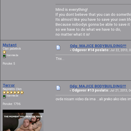
Mind is everything!
If you dont believe that you can do somethi
Its almost like you have to save your own life
Because nobodys gonna be able to save it f
so we have to do what we have to do,
no matter what it is!
Mutant
Odg: MAJICE BODYBUILDING!!!
Član početnik
Odgovor #14 poslato:
«
Jul 22, 2013, 0
Van mreže
Tnx...
Poruke: 5
Terror
Odg: MAJICE BODYBUILDING!!!
Napredni član
Odgovor #13 poslato:
«
Jul 21, 2013, 0
Van mreže
ovde nisam video da ima ...ali preko ako ides 
Poruke: 1796