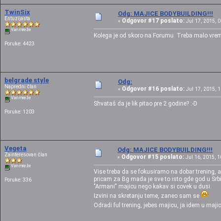
TwinSix
Odg: MAJICE BODYBUILDING!!!
Entuzijasta
Odgovor #17 poslato:
«
Jul 17, 2015, 0
Van mreže
Kolega je od skoro na Forumu. Treba malo vrem
Poruke: 4423
belgrade style
Odg:
Napredni član
Odgovor #16 poslato:
«
Jul 17, 2015, 1
Van mreže
Shvataš da je lik pitao pre 2 godine? :-D
Poruke: 1203
Vegeta
Odg: MAJICE BODYBUILDING!!!
Zainteresovan član
Odgovor #15 poslato:
«
Jul 16, 2015, 1
Van mreže
Vise treba da se fokusiramo na dobar trening, a
pricam za Bg mada je sve to isto gde god u Srbiji 
Poruke: 336
"Armani" majicu nego kakav si covek u dusi.
Izvini na skretanju teme, zaneo sam se
Odradi ful trening, jebes majicu, ja idem u maji