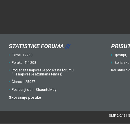
STATISTIKE FORUMA
///
PRISUT
Teme: 12263
gostiju,
Poruke: 411208
korisnika
Pogledajte najsvežije poruke na forumu.
Korisnici ak
"" je najsvežije ažurirana tema ()
Članovi: 25087
ShaunteMay
Poslednji član:
Skorašnje poruke
SMF 2.0.19
S
|