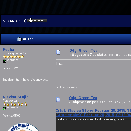
| | | |
STRANICE:
[
1
]
Autor
Pecha
Odg: Green Tea
Ultra napredni član
Odgovor #7 poslato:
«
Februar 21, 2015,
Van mreže
Tnx!
Poruke: 2229
Eat clean, train hard, die anyway...
Panta rei, panta res.
Slavisa Stojic
Odg: Green Tea
Top poster
Odgovor #6 poslato:
«
Februar 20, 2015,
Van mreže
Citat: Slavisa Stojic Februar 20, 2015, 1
Citat: spale90 Februar 20, 2015, 03:18:0
Poruke: 9500
Neka iskustva is aveti sa ekstraktom zelenog caja ?