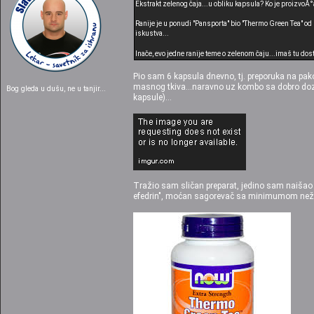
Ekstrakt zelenog čaja...u obliku kapsula? Ko je proizvoĂ°a
Ranije je u ponudi "Pansporta" bio "Thermo Green Tea" od
iskustva...
Inače, evo jedne ranije teme o zelenom čaju...imaš tu dos
Pio sam 6 kapsula dnevno, tj. preporuka na pako
masnog tkiva...naravno uz kombo sa dobro dozir
Bog gleda u dušu, ne u tanjir...
kapsule)...
Tražio sam sličan preparat, jedino sam naišao
efedrin", moćan sagorevač sa minimumom nežel