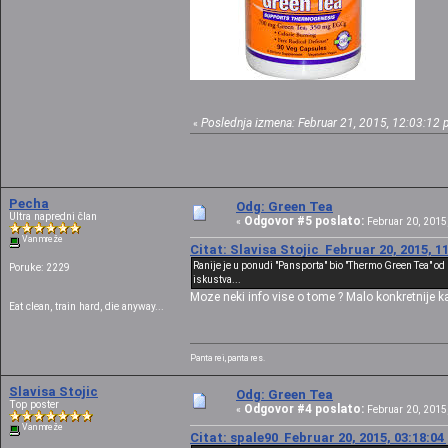
Poslednja izmena: Februar 21, 2015, 12:03:12 p
«
Pecha
Odg: Green Tea
Ultra napredni član
Odgovor #5 poslato:
«
Februar 20, 2015,
Van mreže
Citat: Slavisa Stojic Februar 20, 2015, 1
Ranije je u ponudi "Pansporta" bio "Thermo Green Tea" od
Poruke: 2229
iskustva...
Moze neki info vise o tome ? Malo konkretnije k
Eat clean, train hard, die anyway...
Panta rei, panta res.
Slavisa Stojic
Odg: Green Tea
Top poster
Odgovor #4 poslato:
«
Februar 20, 2015,
Van mreže
Citat: spale90 Februar 20, 2015, 03:18:04