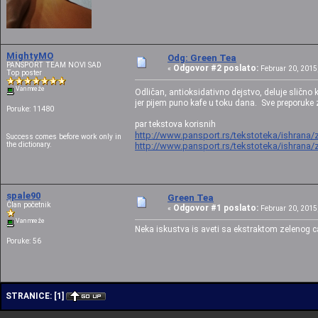
MightyMO
Odg: Green Tea
PANSPORT TEAM NOVI SAD
Odgovor #2 poslato:
«
Februar 20, 2015,
Top poster
Van mreže
Odličan, antioksidativno dejstvo, deluje slično
jer pijem puno kafe u toku dana. Sve preporuke z
Poruke: 11480
par tekstova korisnih
http://www.pansport.rs/tekstoteka/ishrana/z
Success comes before work only in
the dictionary.
http://www.pansport.rs/tekstoteka/ishrana/z
spale90
Green Tea
Član početnik
Odgovor #1 poslato:
«
Februar 20, 2015,
Van mreže
Neka iskustva is aveti sa ekstraktom zelenog c
Poruke: 56
STRANICE:
[
1
]