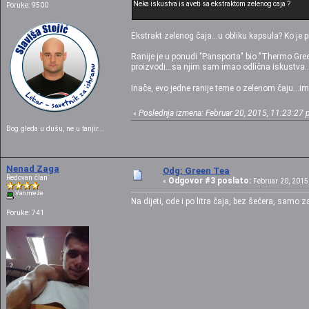
Neka iskustva is aveti sa ekstraktom zelenog caja ?
Poruke: 9500
Ekstrakt zelenog čaja...u obliku kapsula? Ko je p
Ranije je u ponudi "Pansporta" bio "Thermo Gree
proizvodi...sa njim sam imao odlična iskustva..
Inače, evo jedne ranije teme o zelenom čaju...im
Poslednja izmena: Februar 20, 2015, 11:23:27 p
«
Bog gleda u dušu, ne u tanjir...
Nenad Zaga
Odg: Green Tea
Redovan član
Odgovor #3 poslato:
«
Februar 20, 2015,
Van mreže
Na dijeti, ode i po litra čaja, bez šećera, samo 
Poruke: 741