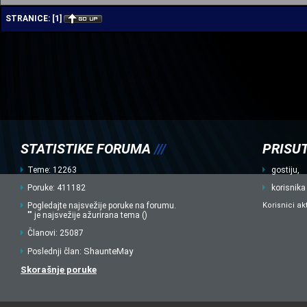
STRANICE:
[
1
]
STATISTIKE FORUMA
///
PRISUT
Teme: 12263
gostiju,
Poruke: 411182
korisnika
Pogledajte najsvežije poruke na forumu.
Korisnici ak
"" je najsvežije ažurirana tema ()
Članovi: 25087
ShaunteMay
Poslednji član:
Skorašnje poruke