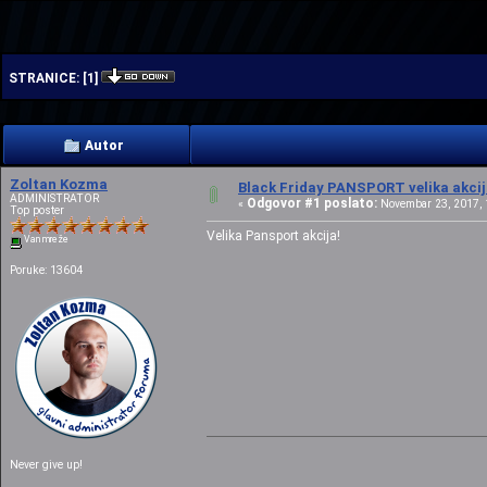
| | |
STRANICE:
[
1
]
Autor
Zoltan Kozma
Black Friday PANSPORT velika akcij
ADMINISTRATOR
Odgovor #1 poslato:
«
Novembar 23, 2017, 1
Top poster
Velika Pansport akcija!
Van mreže
Poruke: 13604
Never give up!