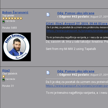
Boban Šaranović
Odg: Pomoc oko ishrane
Top poster
Odgovor #43 poslato:
«
Avgust 27, 2019
Van mreže
Citat: Ilija2 Avgust 27, 2019, 09:44:03 pr
Da li je okej za pocetak da uzmem ovu proteinsku mesavi
Poruke: 5693
https://www.pansport.rs/proteini/protein-
To mi je trenutno najjeftinija varijanta, a i necu da se za
Da, sasvim ok. Ima u sebi takodje i kreatina. 
Sent from my Mi MIX 2 using Tapatalk
Ilija2
Odg: Pomoc oko ishrane
Član početnik
Odgovor #42 poslato:
«
Avgust 27, 2019
Van mreže
Da li je okej za pocetak da uzmem ovu proteins
https://www.pansport.rs/proteini/protein-
Poruke: 31
To mi je trenutno najjeftinija varijanta, a i ne