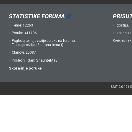
STATISTIKE FORUMA
///
PRISUT
Teme: 12263
gostiju,
Poruke: 411196
korisnika
Pogledajte najsvežije poruke na forumu.
Korisnici ak
"" je najsvežije ažurirana tema ()
Članovi: 25087
ShaunteMay
Poslednji član:
Skorašnje poruke
SMF 2.0.19
S
|