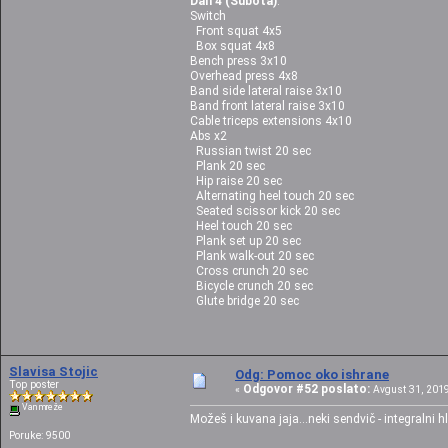
Dan 4 (Subota)
:
Switch
Front squat 4x5
Box squat 4x8
Bench press 3x10
Overhead press 4x8
Band side lateral raise 3x10
Band front lateral raise 3x10
Cable triceps extensions 4x10
Abs x2
Russian twist 20 sec
Plank 20 sec
Hip raise 20 sec
Alternating heel touch 20 sec
Seated scissor kick 20 sec
Heel touch 20 sec
Plank set up 20 sec
Plank walk-out 20 sec
Cross crunch 20 sec
Bicycle crunch 20 sec
Glute bridge 20 sec
Slavisa Stojic
Odg: Pomoc oko ishrane
Top poster
Odgovor #52 poslato:
«
Avgust 31, 2019
Van mreže
Možeš i kuvana jaja...neki sendvič - integralni h
Poruke: 9500