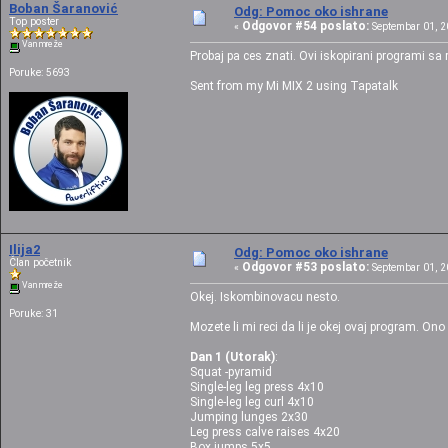
Boban Šaranović
Odg: Pomoc oko ishrane
Top poster
Odgovor #54 poslato:
«
Septembar 01, 20
Van mreže
Probaj pa ces znati. Ovi iskopirani programi s
Poruke: 5693
Sent from my Mi MIX 2 using Tapatalk
Ilija2
Odg: Pomoc oko ishrane
Član početnik
Odgovor #53 poslato:
«
Septembar 01, 20
Van mreže
Okej. Iskombinovacu nesto.
Poruke: 31
Mozete li mi reci da li je okej ovaj program. O
Dan 1 (Utorak)
:
Squat -pyramid
Single-leg leg press 4x10
Single-leg leg curl 4x10
Jumping lunges 2x30
Leg press calve raises 4x20
Box jumps 5x5