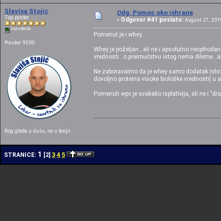
Slavisa Stojic
Odg: Pomoc oko ishrane
Top poster
Odgovor #41 poslato:
«
Avgust 27, 2019
Van mreže
Pomenut je i whey...
Poruke: 9500
Whey je poželjan , ali ne i apsolutno neophoda
vrednosti...o preimućstvu istog nema dileme...ali
Ne zaboravaimo da je whey samo dodatak ishrani
dovoljno proteina visoke biološke vrednosti( u
Pomenuti wpc je svakako isplativija, ali ne i "dra
Bog gleda u dušu, ne u tanjir...
1
3
4
5
STRANICE:
[
2
]