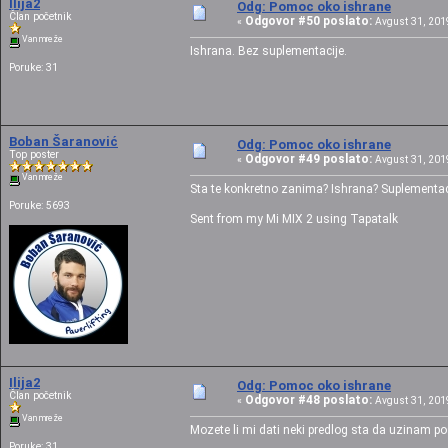
Ilija2
Odg: Pomoc oko ishrane
Član početnik
Odgovor #50 poslato:
«
Avgust 31, 2019
Van mreže
Ishrana. Bez suplementacije.
Poruke: 31
Boban Šaranović
Odg: Pomoc oko ishrane
Top poster
Odgovor #49 poslato:
«
Avgust 31, 2019
Van mreže
Sta te konkretno zanima? Ishrana? Suplementac
Poruke: 5693
Sent from my Mi MIX 2 using Tapatalk
Ilija2
Odg: Pomoc oko ishrane
Član početnik
Odgovor #48 poslato:
«
Avgust 31, 2019
Van mreže
Mozete li mi dati neki predlog sta da uzinam p
Poruke: 31