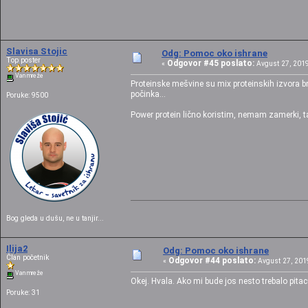
Slavisa Stojic
Odg: Pomoc oko ishrane
Top poster
Odgovor #45 poslato:
«
Avgust 27, 2019
Van mreže
Proteinske mešvine su mix proteinskih izvora br
počinka...
Poruke: 9500
Power protein lično koristim, nemam zamerki, ta
Bog gleda u dušu, ne u tanjir...
Ilija2
Odg: Pomoc oko ishrane
Član početnik
Odgovor #44 poslato:
«
Avgust 27, 2019
Van mreže
Okej. Hvala. Ako mi bude jos nesto trebalo pitac
Poruke: 31