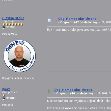
Slavisa Stojic
Odg: Pomoc oko ishrane
Top poster
Odgovor #47 poslato:
«
Avgust 27, 2019
Van mreže
Pa i masti imaju kalorijsku vrednost, zar ne? A 
Poruke: 9500
Bog gleda u dušu, ne u tanjir...
Ilija2
Odg: Pomoc oko ishrane
Član početnik
Odgovor #46 poslato:
«
Avgust 27, 2019, 06
Van mreže
Izvinite sad sto ponavljam pitanje ali da li treb
Poruke: 31
Ovde pise da moze biti vece u "Potrebnom sufic