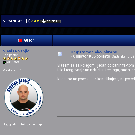
| | | |
1
3
4
5
STRANICE:
[
2
]
Autor
Slavisa Stojic
Odg: Pomoc oko ishrane
Top poster
Odgovor #55 poslato:
«
Septembar 01, 20
Van mreže
Slažem se sa kolegom...jedan od bitnih faktora
telo i reagovanje na neki plan treninga, način i
Poruke: 9500
Kad smo na početku, ne komplikujmo, ne povodi
Bog gleda u dušu, ne u tanjir...