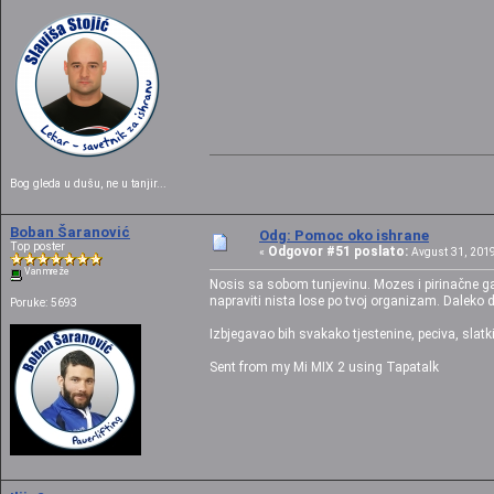
Bog gleda u dušu, ne u tanjir...
Boban Šaranović
Odg: Pomoc oko ishrane
Top poster
Odgovor #51 poslato:
«
Avgust 31, 2019
Van mreže
Nosis sa sobom tunjevinu. Mozes i pirinačne galet
napraviti nista lose po tvoj organizam. Daleko da
Poruke: 5693
Izbjegavao bih svakako tjestenine, peciva, slatki
Sent from my Mi MIX 2 using Tapatalk