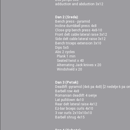
adduction and abduction 3x12
Dan 2 (Sreda)
:
Bench press - pyramid
Incline dumbbell press 4x8
Close grip bench press 4x8-10
Front delt cable lateral raise 3x12
Side delt cable lateral raise 3x12
Bench triceps extension 3x10
Dips 5x5
Abs 2 cycles
Plank 1 min
Seated twist x 40
Alternating Jack knives x 20
Windshield x 20
Dan 3 (Petak)
:
Deadlift -pyramid (4x6 pa 4x8) [2 nedelje 6 pa o
Barbell row 4x8
Romanian deadlift 4 serije
Lat pulldown 4x10
Rear delt lateral raise 4x12
Ez-bar biceps curls 4x10
3 var curls 2x10x10x10
Barbell shrug 4x15