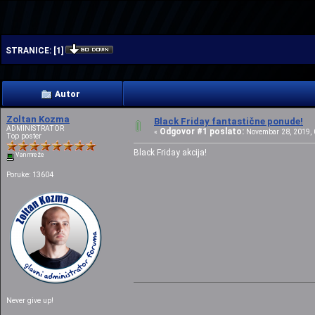
| | |
STRANICE:
[
1
]
Autor
Zoltan Kozma
Black Friday fantastične ponude!
ADMINISTRATOR
Odgovor #1 poslato:
«
Novembar 28, 2019, 0
Top poster
Black Friday akcija!
Van mreže
Poruke: 13604
Never give up!