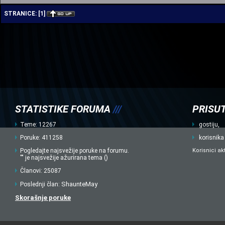
STRANICE:
[
1
]
STATISTIKE FORUMA
///
PRISUT
Teme: 12267
gostiju,
Poruke: 411258
korisnika
Pogledajte najsvežije poruke na forumu.
Korisnici ak
"" je najsvežije ažurirana tema ()
Članovi: 25087
ShaunteMay
Poslednji član:
Skorašnje poruke