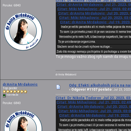
Citat: Dr Nikola Todorov Jul 22, 2023, 03
Citat: drAnita Mrdakovic Jul 21, 2023, 0
Poruke: 6840
Citat: Miki Mihajlovic Jul 21, 2023, 02:
Citat: drAnita Mrdakovic Jul 20, 2023, 
Citat: Miki Mihajlovic Jul 20, 2023, 03
Citat: drAnita Mrdakovic Jul 19, 2023,
Inače je veliki paradoks ali ni malo retka pojava da m
To sam i ja primetio,znaci ili je van sezona ili nema t
Verovatno je to neki luft, izbacivanje napetosti, bar oni 
To je unistavanje organizma.
Slažem se ali ko će znati njihove razloge...
Zato što mnogi nemaju psihijatra ili psihologa u svom tim
To je mnogo važno zbog njih samih da imaju ne
dr Anita Mrdaković
drAnita Mrdakovic
Odg: Efekti alkoholnih pića na n
Top poster
Odgovor #1107 poslato:
«
Jul 23, 2023,
Van mreže
Citat: Dr Nikola Todorov Jul 22, 2023, 03
Citat: Miki Mihajlovic Jul 21, 2023, 02:4
Poruke: 6840
Citat: drAnita Mrdakovic Jul 20, 2023, 
Citat: Miki Mihajlovic Jul 20, 2023, 03:
Citat: drAnita Mrdakovic Jul 19, 2023,
Inače je veliki paradoks ali ni malo retka pojava da mn
To sam i ja primetio,znaci ili je van sezona ili nema tr
Verovatno je to neki luft, izbacivanje napetosti, bar oni t