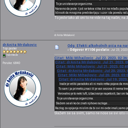
To je unistavanje organizma.
Naravno da jeste. I još se takva slika širi na mlađu popu
ličnsoti da mnogima predstavljaju i uzor i da povedu r
To jeste tako ali oni to ne vide na taj način, na 
dr Anita Mrdaković
drAnita Mrdakovic
Odg: Efekti alkoholnih pića na n
Top poster
Odgovor #1106 poslato:
«
Jul 23, 2023,
Van mreže
Citat: Miki Mihajlovic Jul 22, 2023, 02:3
Citat: drAnita Mrdakovic Jul 21, 2023, 0
Poruke: 6840
Citat: Miki Mihajlovic Jul 21, 2023, 02:
Citat: drAnita Mrdakovic Jul 20, 2023, 
Citat: Miki Mihajlovic Jul 20, 2023, 03
Citat: drAnita Mrdakovic Jul 19, 2023,
Inače je veliki paradoks ali ni malo retka pojava da m
To sam i ja primetio,znaci ili je van sezona ili nema t
Verovatno je to neki luft, izbacivanje napetosti, bar oni 
To je unistavanje organizma.
Slažem se ali ko će znati njihove razloge...
Razlog za opijanja mislim da bi svi mi ovde imali,samo je p
Slažem se sa svim, samo ne nose se svi isto i ne