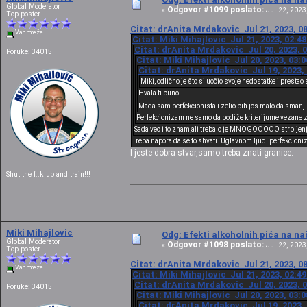
Global Moderator
Odgovor #1099 poslato:
«
Jul 22, 2023,
Top poster
Citat: drAnita Mrdakovic Jul 21, 2023, 0
Van mreže
Citat: Miki Mihajlovic Jul 21, 2023, 02:4
Citat: drAnita Mrdakovic Jul 20, 2023, 
Poruke: 34015
Citat: Miki Mihajlovic Jul 20, 2023, 03:
Citat: drAnita Mrdakovic Jul 19, 2023,
Miki, odlično je što si uočio svoje nedostatke i prestao
Hvala ti puno!
Mada sam perfekcionista i zelio bih jos malo da smanji
Perfekcionizam ne samo da podiže kriterijume vezane za teb
Sada vec i to znam,ali trebalo je MNOGOOOOO strpljenja
Treba napora da se to shvati. Uglavnom ljudi perfekcio
I jeste dobra stvar,samo treba znati granice.
Shut the f..k up and train!!!
Miki Mihajlovic
Odg: Efekti alkoholnih pića na n
Global Moderator
Odgovor #1098 poslato:
«
Jul 22, 2023,
Top poster
Citat: drAnita Mrdakovic Jul 21, 2023, 0
Van mreže
Citat: Miki Mihajlovic Jul 21, 2023, 02:4
Citat: drAnita Mrdakovic Jul 20, 2023, 
Poruke: 34015
Citat: Miki Mihajlovic Jul 20, 2023, 03:
Citat: drAnita Mrdakovic Jul 19, 2023,