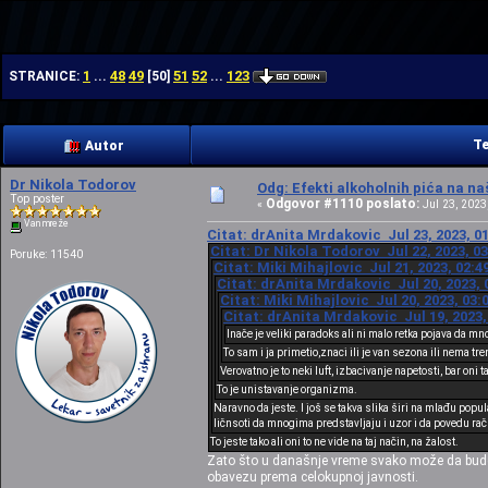
| | |
1
48
49
51
52
123
STRANICE:
...
[
50
]
...
Te
Autor
Dr Nikola Todorov
Odg: Efekti alkoholnih pića na n
Top poster
Odgovor #1110 poslato:
«
Jul 23, 2023,
Van mreže
Citat: drAnita Mrdakovic Jul 23, 2023, 0
Citat: Dr Nikola Todorov Jul 22, 2023, 0
Poruke: 11540
Citat: Miki Mihajlovic Jul 21, 2023, 02:
Citat: drAnita Mrdakovic Jul 20, 2023, 
Citat: Miki Mihajlovic Jul 20, 2023, 03
Citat: drAnita Mrdakovic Jul 19, 2023,
Inače je veliki paradoks ali ni malo retka pojava da m
To sam i ja primetio,znaci ili je van sezona ili nema t
Verovatno je to neki luft, izbacivanje napetosti, bar oni 
To je unistavanje organizma.
Naravno da jeste. I još se takva slika širi na mlađu popu
ličnsoti da mnogima predstavljaju i uzor i da povedu 
To jeste tako ali oni to ne vide na taj način, na žalost.
Zato što u današnje vreme svako može da bude j
obavezu prema celokupnoj javnosti.