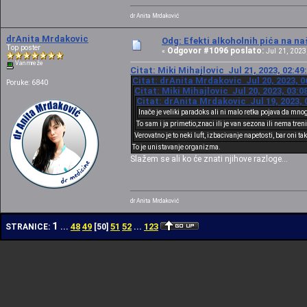
dr Anita Mrdaković
drAnita Mrdakovic
Odg: Efekti alkoholnih pića na n
Top poster
Odgovor #1096 poslato:
«
Jul 21, 2023,
Van mreže
Citat: Miki Mihajlovic Jul 21, 2023, 02:4
Citat: drAnita Mrdakovic Jul 20, 2023, 0
Poruke: 6840
Citat: Miki Mihajlovic Jul 20, 2023, 03:
Citat: drAnita Mrdakovic Jul 19, 2023, 
Inače je veliki paradoks ali ni malo retka pojava da mno
To sam i ja primetio,znaci ili je van sezona ili nema tre
Verovatno je to neki luft, izbacivanje napetosti, bar oni ta
To je unistavanje organizma.
Slažem se ali ko će znati njihove razloge...
dr Anita Mrdaković
1
48
49
51
52
123
STRANICE:
...
[
50
]
...