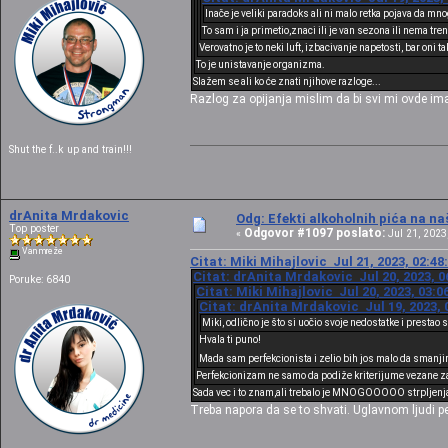
Inače je veliki paradoks ali ni malo retka pojava da mn
To sam i ja primetio,znaci ili je van sezona ili nema tr
Verovatno je to neki luft, izbacivanje napetosti, bar oni t
To je unistavanje organizma.
Slažem se ali ko će znati njihove razloge...
Razlog za opijanja mislim da bi svi mi ovde imali
Shut the f..k up and train!!!
drAnita Mrdakovic
Odg: Efekti alkoholnih pića na n
Top poster
Odgovor #1097 poslato:
«
Jul 21, 2023,
Van mreže
Citat: Miki Mihajlovic Jul 21, 2023, 02:4
Citat: drAnita Mrdakovic Jul 20, 2023, 0
Poruke: 6840
Citat: Miki Mihajlovic Jul 20, 2023, 03:
Citat: drAnita Mrdakovic Jul 19, 2023, 
Miki, odlično je što si uočio svoje nedostatke i prestao
Hvala ti puno!
Mada sam perfekcionista i zelio bih jos malo da smanji
Perfekcionizam ne samo da podiže kriterijume vezane za teb
Sada vec i to znam,ali trebalo je MNOGOOOOO strpljenja 
Treba napora da se to shvati. Uglavnom ljudi 