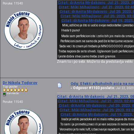
Citat: drAnita Mrdakovic Jul 21, 2023, 0
Poruke: 11540
Citat: Miki Mihajlovic Jul 21, 2023, 02:
Citat: drAnita Mrdakovic Jul 20, 2023, 
Citat: Miki Mihajlovic Jul 20, 2023, 03
Citat: drAnita Mrdakovic Jul 19, 2023,
Miki, odlično je što si uočio svoje nedostatke i presta
Hvala ti puno!
Mada sam perfekcionista i zelio bih jos malo da smanj
Perfekcionizam ne samo da podiže kriterijume vezane za te
Sada vec i to znam,ali trebalo je MNOGOOOOO strpljenja
Treba napora da se to shvati. Uglavnom ljudi perfekcio
I jeste dobra stvar,samo treba znati granice.
Znam to i po sebi. Može to da predstavlja vel
Dr Nikola Todorov
Odg: Efekti alkoholnih pića na n
Top poster
Odgovor #1103 poslato:
«
Jul 22, 2023,
Van mreže
Citat: drAnita Mrdakovic Jul 21, 2023, 0
Citat: Miki Mihajlovic Jul 21, 2023, 02:4
Poruke: 11540
Citat: drAnita Mrdakovic Jul 20, 2023, 
Citat: Miki Mihajlovic Jul 20, 2023, 03:
Citat: drAnita Mrdakovic Jul 19, 2023,
Inače je veliki paradoks ali ni malo retka pojava da mn
To sam i ja primetio,znaci ili je van sezona ili nema tr
Verovatno je to neki luft, izbacivanje napetosti, bar oni t