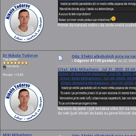
Inače je veliki paradoks ali ni malo retka pojava da mno
Naročito dosta piju i kada su takmičenja.
Auuuu to tek nije dobro!
Kakav primer onda pokazuje mladima?
Primer da treniraš nešto i da onda uveče izađeš
Dr Nikola Todorov
Odg: Efekti alkoholnih pića na n
Top poster
Odgovor #1100 poslato:
«
Jul 22, 2023,
Van mreže
Citat: Miki Mihajlovic Jul 21, 2023, 02:4
Citat: drAnita Mrdakovic Jul 20, 2023, 0
Poruke: 11540
Citat: Miki Mihajlovic Jul 20, 2023, 03:
Citat: drAnita Mrdakovic Jul 19, 2023, 
Inače je veliki paradoks ali ni malo retka pojava da mno
To sam i ja primetio,znaci ili je van sezona ili nema tre
Verovatno je to neki luft, izbacivanje napetosti, bar oni ta
To je unistavanje organizma.
Naravno da jeste. I još se takva slika širi na 
da neki ljudi shvati da kada su javne ličnsoti
Miki Mihajlovic
Odg: Efekti alkoholnih pića na n