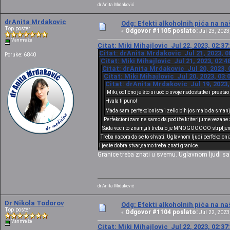
dr Anita Mrdaković
drAnita Mrdakovic
Odg: Efekti alkoholnih pića na n
Top poster
Odgovor #1105 poslato:
«
Jul 23, 2023,
Van mreže
Citat: Miki Mihajlovic Jul 22, 2023, 02:3
Citat: drAnita Mrdakovic Jul 21, 2023, 0
Poruke: 6840
Citat: Miki Mihajlovic Jul 21, 2023, 02:
Citat: drAnita Mrdakovic Jul 20, 2023, 
Citat: Miki Mihajlovic Jul 20, 2023, 03
Citat: drAnita Mrdakovic Jul 19, 2023,
Miki, odlično je što si uočio svoje nedostatke i presta
Hvala ti puno!
Mada sam perfekcionista i zelio bih jos malo da smanj
Perfekcionizam ne samo da podiže kriterijume vezane za te
Sada vec i to znam,ali trebalo je MNOGOOOOO strpljenja
Treba napora da se to shvati. Uglavnom ljudi perfekcio
I jeste dobra stvar,samo treba znati granice.
Granice treba znati u svemu. Uglavnom ljudi sa
dr Anita Mrdaković
Dr Nikola Todorov
Odg: Efekti alkoholnih pića na n
Top poster
Odgovor #1104 poslato:
«
Jul 22, 2023,
Van mreže
Citat: Miki Mihajlovic Jul 22, 2023, 02:3