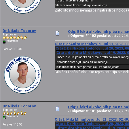
To je unistavanje organizma.
Slažem se ali ko će znati njihove razloge...
Zato što mnogi nemaju psihijatra ili psihologa 
Dr Nikola Todorov
Odg: Efekti alkoholnih pića na n
Top poster
Odgovor #1102 poslato:
«
Jul 22, 2023,
Van mreže
Citat: drAnita Mrdakovic Jul 21, 2023, 0
Citat: Dr Nikola Todorov Jul 20, 2023, 0
Poruke: 11540
Citat: drAnita Mrdakovic Jul 19, 2023, 
Inače je veliki paradoks ali ni malo retka pojava da mno
Naročito dosta piju i kada su takmičenja.
To toliko često nisam primetila ali za pauze jesam.
Bila čak i naša fudbalska reprezentacija pre nekol
Dr Nikola Todorov
Odg: Efekti alkoholnih pića na n
Top poster
Odgovor #1101 poslato:
«
Jul 22, 2023,
Van mreže
Citat: Miki Mihajlovic Jul 21, 2023, 02:4
Citat: Dr Nikola Todorov Jul 20, 2023, 0
Poruke: 11540
Citat: drAnita Mrdakovic Jul 19, 2023, 