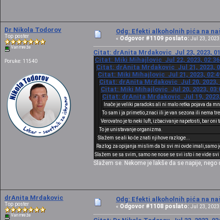
Dr Nikola Todorov
Odg: Efekti alkoholnih pića na n
Top poster
Odgovor #1109 poslato:
«
Jul 23, 2023,
Van mreže
Citat: drAnita Mrdakovic Jul 23, 2023, 0
Citat: Miki Mihajlovic Jul 22, 2023, 02:3
Poruke: 11540
Citat: drAnita Mrdakovic Jul 21, 2023, 
Citat: Miki Mihajlovic Jul 21, 2023, 02:
Citat: drAnita Mrdakovic Jul 20, 2023,
Citat: Miki Mihajlovic Jul 20, 2023, 03
Citat: drAnita Mrdakovic Jul 19, 2023
Inače je veliki paradoks ali ni malo retka pojava da m
To sam i ja primetio,znaci ili je van sezona ili nema t
Verovatno je to neki luft, izbacivanje napetosti, bar oni
To je unistavanje organizma.
Slažem se ali ko će znati njihove razloge...
Razlog za opijanja mislim da bi svi mi ovde imali,samo je 
Slažem se sa svim, samo ne nose se svi isto i ne vide svi i
Slažem se. Nekome je lakše da se napije, nego 
drAnita Mrdakovic
Odg: Efekti alkoholnih pića na n
Top poster
Odgovor #1108 poslato:
«
Jul 23, 2023,
Van mreže