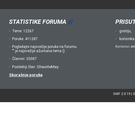
STATISTIKE FORUMA
///
PRISUT
Teme: 12267
gostiju,
Poruke: 411287
korisnika
Pogledajte najsvežije poruke na forumu.
Korisnici ak
"" je najsvežije ažurirana tema ()
Članovi: 25087
ShaunteMay
Poslednji član:
Skorašnje poruke
SMF 2.0.19
S
|