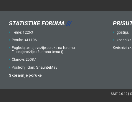
STATISTIKE FORUMA
///
PRISUT
Teme: 12263
gostiju,
Poruke: 411196
korisnika
Pogledajte najsvežije poruke na forumu.
Korisnici ak
"" je najsvežije ažurirana tema ()
Članovi: 25087
ShaunteMay
Poslednji član:
Skorašnje poruke
SMF 2.0.19
S
|