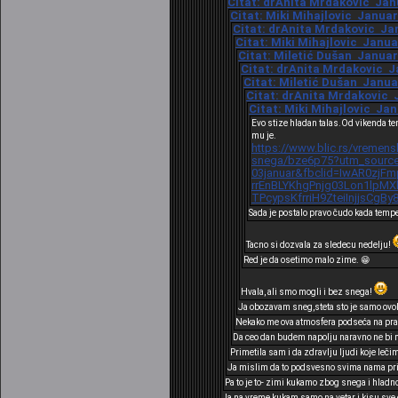
Citat: drAnita Mrdakovic Janu
Citat: Miki Mihajlovic Januar 
Citat: drAnita Mrdakovic Jan
Citat: Miki Mihajlovic Januar
Citat: Miletić Dušan Januar 
Citat: drAnita Mrdakovic Ja
Citat: Miletić Dušan Januar
Citat: drAnita Mrdakovic J
Citat: Miki Mihajlovic Jan
Evo stize hladan talas.Od vikenda t
mu je.
https://www.blic.rs/vremens
snega/bze6p75?utm_source
03januar&fbclid=IwAR0zjF
rrEnBLYKhgPnjg03Lon1lp
TPcypsKfrriH9ZteiInjjsCgBy
Sada je postalo pravo čudo kada temp
Tacno si dozvala za sledecu nedelju!
Red je da osetimo malo zime. 😁
Hvala, ali smo mogli i bez snega!
Ja obozavam sneg,steta sto je samo ovol
Nekako me ova atmosfera podseća na prav
Da ceo dan budem napolju naravno ne bi mi
Primetila sam i da zdravlju ljudi koje leči
Ja mislim da to podsvesno svima nama prij
Pa to je to- zimi kukamo zbog snega i hladno
Ja na vreme kukam samo na vetar i kisu,sve os