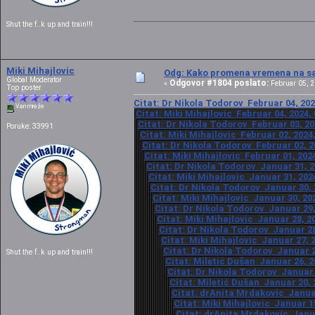
Shut the f..k up and train!!!
Miki Mihajlovic
Odg: Kako promena vremena na sat
Global Moderator
Odgovor #1804 poslato:
«
Februar 05, 2
Top poster
Citat: Dr Nikola Todorov Februar 04, 202
Van mreže
Citat: Miki Mihajlovic Februar 04, 2024,
Citat: Dr Nikola Todorov Februar 03, 20
Poruke: 33991
Citat: Miki Mihajlovic Februar 02, 2024
Citat: Dr Nikola Todorov Februar 02, 2
Citat: Miki Mihajlovic Februar 01, 202
Citat: Dr Nikola Todorov Januar 31, 2
Citat: Miki Mihajlovic Januar 31, 202
Citat: Dr Nikola Todorov Januar 30, 
Citat: Miki Mihajlovic Januar 30, 20
Citat: Dr Nikola Todorov Januar 29,
Citat: Miki Mihajlovic Januar 28, 2
Citat: Dr Nikola Todorov Januar 28
Citat: Miki Mihajlovic Januar 27, 
Citat: Dr Nikola Todorov Januar 2
Shut the f..k up and train!!!
Citat: Miletić Dušan Januar 26, 2
Citat: Dr Nikola Todorov Januar 
Citat: Miletić Dušan Januar 20, 
Citat: drAnita Mrdakovic Januar
Citat: Miki Mihajlovic Januar 15
Citat: drAnita Mrdakovic Janua