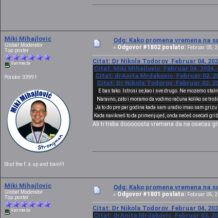
Miki Mihajlovic
Odg: Kako promena vremena na sat
Global Moderator
Odgovor #1802 poslato:
«
Februar 05, 2
Top poster
Citat: Dr Nikola Todorov Februar 04, 202
Van mreže
Citat: Miki Mihajlovic Februar 04, 2024,
Citat: drAnita Mrdakovic Februar 02, 20
Poruke: 33991
Citat: Dr Nikola Todorov Februar 02, 20
E bas tako. Istrosi se,kao i sve drugo. Ne mozemo sta
Naravno, zato i moramo da vodimo računa koliko se tro
Ja to do pre par godina kada sam uradio imao sam grizu 
Kada navikneš to da primenjuješ, onda nećeš osećati griž
Ali ti treba dooooosta vremena da ne osecas gr
Shut the f..k up and train!!!
Miki Mihajlovic
Odg: Kako promena vremena na sat
Global Moderator
Odgovor #1801 poslato:
«
Februar 05, 2
Top poster
Citat: Dr Nikola Todorov Februar 04, 202
Van mreže
Citat: drAnita Mrdakovic Februar 03, 20