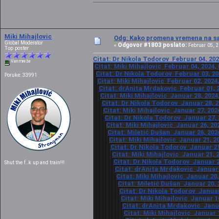
Miki Mihajlovic
Odg: Kako promena vremena na sat
Global Moderator
Odgovor #1803 poslato:
«
Februar 05, 2
Top poster
Citat: Dr Nikola Todorov Februar 04, 202
Van mreže
Citat: Miki Mihajlovic Februar 04, 2024,
Citat: Dr Nikola Todorov Februar 03, 20
Poruke: 33991
Citat: Miki Mihajlovic Februar 02, 2024
Citat: drAnita Mrdakovic Februar 01, 2
Citat: Miki Mihajlovic Januar 28, 2024
Citat: Dr Nikola Todorov Januar 28, 2
Citat: Miki Mihajlovic Januar 27, 202
Citat: Dr Nikola Todorov Januar 27, 
Citat: Miki Mihajlovic Januar 26, 20
Citat: Miletić Dušan Januar 26, 202
Citat: Miki Mihajlovic Januar 21, 2
Citat: Dr Nikola Todorov Januar 21
Citat: Miki Mihajlovic Januar 21, 
Citat: Dr Nikola Todorov Januar 2
Shut the f..k up and train!!!
Citat: drAnita Mrdakovic Januar 2
Citat: Miki Mihajlovic Januar 20,
Citat: Miletić Dušan Januar 20, 
Citat: Dr Nikola Todorov Januar
Citat: Miki Mihajlovic Januar 1
Citat: drAnita Mrdakovic Janua
Citat: Miki Mihajlovic Januar 1