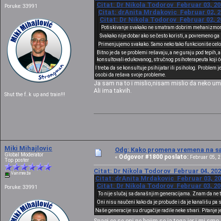
Citat: Dr Nikola Todorov Februar 03, 20
Poruke: 33991
Citat: drAnita Mrdakovic Februar 02, 2
Citat: Dr Nikola Todorov Februar 02, 2
Potiskivanje svakako ne smatram dobrim mehanizmo
Svakako nije dobar ako se često koristi, a povremeno ga
Primenjujemo svakako. Samo neko tako funkcioniše celog
Bitno je da se problemi rešavaju, a ne guraju pod tepih
konsultovali edukovanog, stručnog psihoterapeuta koji će
I treba da se konsultuje psihijatar ili psiholog. Problem 
osobi da rešava svoje probleme.
Ja sam na to i mislio,nisam mislio da neko ume
Ali ima takvih.
Shut the f..k up and train!!!
Miki Mihajlovic
Odg: Kako promena vremena na sat
Global Moderator
Odgovor #1800 poslato:
«
Februar 05, 2
Top poster
Citat: Dr Nikola Todorov Februar 04, 202
Van mreže
Citat: drAnita Mrdakovic Februar 03, 20
Citat: Dr Nikola Todorov Februar 03, 20
Poruke: 33991
To nije slučaj sa današnjim generacijama. Znam da ne t
Oni nisu naučeni kako da je probude i da je kanališu pa 
Naše generacije su drugačije radile neke stvari. Pitanje 