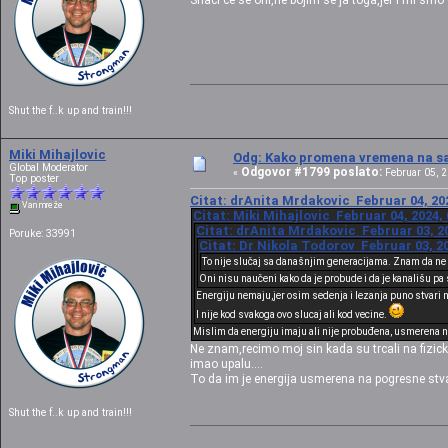
Snaci ce se oni,ne bojim se ja toga,jer i mi smo
Shut the f..k up and train!!!
Miki Mihajlovic
Odg: Kako promena vremena na sat
Global Moderator
Odgovor #1799 poslato:
«
Februar 05, 2
Top poster
Citat: drAnita Mrdakovic Februar 04, 202
Van mreže
Citat: Miki Mihajlovic Februar 04, 2024,
Citat: drAnita Mrdakovic Februar 03, 20
Poruke: 33991
Citat: Dr Nikola Todorov Februar 03, 20
To nije slučaj sa današnjim generacijama. Znam da ne 
Oni nisu naučeni kako da je probude i da je kanališu pa
Energiju nemaju,jer osim sedenja i lezanja puno stvari ne
I nije kod svakoga ovo slucaj ali kod vecine.
Mislim da energiju imaju ali nije probuđena, usmerena na
Ne znam,recimo moj sin kada su trcali na fizic
imao upalu....
To da im je energija usmerena na pogresne stvari
Shut the f..k up and train!!!