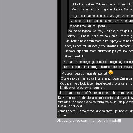
A kada ne kukamo? Ja mislim da na prolce ku
Mogu oni da imaju i cele godine tegobe. Sve zav
Da, jasno, naravno. Ja nekako vezujem za prol
Najcesce su tada,kada su sezonski vezane. Kren
Da,onda i moj sin pati jadnik....
Šta ima od tegoba? Sekreciju iz nosa, slivanje niz
Sekreciju iz nosa i nenormalno kijanje....tako mi g
Jel koristi neke antihistaminike i sprejeve za nos?
Sprej za nos koristi kada je vec stvarno u problemu..
Treba da pije antihistaminik,kao sto je Xyzal i to i
Ok,vazi,hvala ti!
Za slane rastvore jos ga ponekad i mogu nagovorit
Nema na čemu. Ima i drugih kortiko sprejeva. Možda 
Probacemo pa cu napisati rezultat.
Obavezno. Jel nema vise krvarenja iz nosa? Znam da s
Od onda nije bilo do juce....juce je opet bilo,pa sam mu
Nisitu onda je jedno vreme miran.
Jel to i ranije koristio? Dobre su te neutralne masti. A b
Da,Nisitu koristi odmalena,to mu je doktor kod prvog tak
Vitamin C je dosad pio po potrebi,a reci cu mu da pije s
Hvala ti dr.Nikola!
Nema na čemu. Samo nemoj ni to da preteruje. Kod velikih
pauzu.
Ok,vazi,preneo sam mu i puno ti hvala!!!