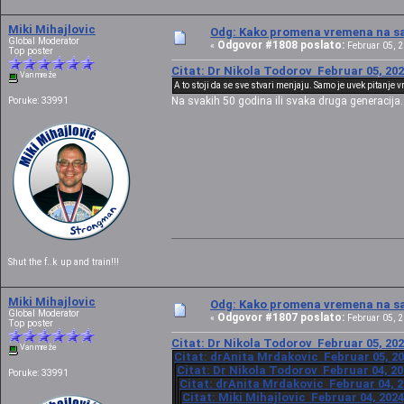
Miki Mihajlovic
Odg: Kako promena vremena na sat
Global Moderator
Odgovor #1808 poslato:
«
Februar 05, 2
Top poster
Citat: Dr Nikola Todorov Februar 05, 202
Van mreže
A to stoji da se sve stvari menjaju. Samo je uvek pitanje 
Na svakih 50 godina ili svaka druga generacija..
Poruke: 33991
Shut the f..k up and train!!!
Miki Mihajlovic
Odg: Kako promena vremena na sat
Global Moderator
Odgovor #1807 poslato:
«
Februar 05, 2
Top poster
Citat: Dr Nikola Todorov Februar 05, 202
Van mreže
Citat: drAnita Mrdakovic Februar 05, 20
Citat: Dr Nikola Todorov Februar 04, 20
Poruke: 33991
Citat: drAnita Mrdakovic Februar 04, 2
Citat: Miki Mihajlovic Februar 04, 2024