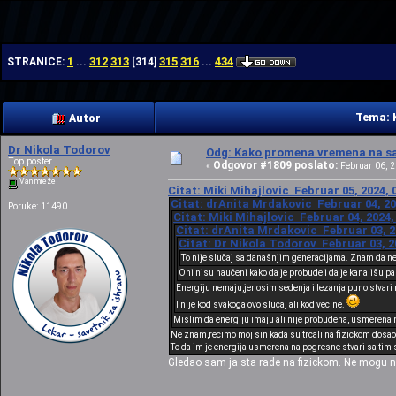
| | |
1
312
313
315
316
434
STRANICE:
...
[
314
]
...
Tema: 
Autor
Dr Nikola Todorov
Odg: Kako promena vremena na sat
Top poster
Odgovor #1809 poslato:
«
Februar 06, 2
Van mreže
Citat: Miki Mihajlovic Februar 05, 2024, 
Citat: drAnita Mrdakovic Februar 04, 20
Poruke: 11490
Citat: Miki Mihajlovic Februar 04, 2024,
Citat: drAnita Mrdakovic Februar 03, 2
Citat: Dr Nikola Todorov Februar 03, 2
To nije slučaj sa današnjim generacijama. Znam da ne 
Oni nisu naučeni kako da je probude i da je kanališu p
Energiju nemaju,jer osim sedenja i lezanja puno stvari n
I nije kod svakoga ovo slucaj ali kod vecine.
Mislim da energiju imaju ali nije probuđena, usmerena n
Ne znam,recimo moj sin kada su trcali na fizickom dosao 
To da im je energija usmerena na pogresne stvari sa tim se
Gledao sam ja sta rade na fizickom. Ne mogu ne