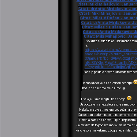
Citat: Miki Mihajlovic Januar 1
Citat: drAnita Mrdakovic Janu
Citat: Miki Mihajlovic Januar 
Citat: Miletić Dušan Januar 0
Citat: drAnita Mrdakovic Jan
Citat: Miletić Dušan Januar 
Citat: drAnita Mrdakovic Ja
Citat: Miki Mihajlovic Janu
Evo stize hladan talas.Od vikenda tem
je.
https://www.blic.rs/vremensk
snega/bze6p75?utm_source=
03januar&fbclid=IwAR0zjFm
rrEnBLYKhgPnjg03Lon1lpM
TPcypsKfrriH9ZteiInjjsCgBy8
Sada je postalo pravo čudo kada tempe
Tacno si dozvala za sledecu nedelju!
Red je da osetimo malo zime. 😁
Hvala, ali smo mogli i bez snega!
Ja obozavam sneg,steta sto je samo ovoli
Nekako me ova atmosfera podseća na pravu 
Da ceo dan budem napolju naravno ne bi mi 
Primetila sam i da zdravlju ljudi koje lečim
Ja mislim da to podsvesno svima nama prija
Pa to je to- zimi kukamo zbog snega i hladnoć