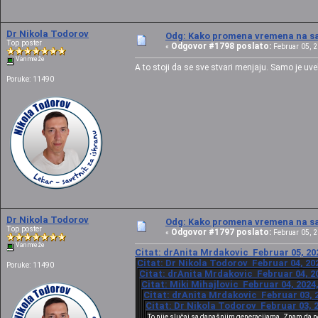
Dr Nikola Todorov
Odg: Kako promena vremena na sat
Top poster
Odgovor #1798 poslato:
«
Februar 05, 2
Van mreže
A to stoji da se sve stvari menjaju. Samo je uve
Poruke: 11490
Dr Nikola Todorov
Odg: Kako promena vremena na sat
Top poster
Odgovor #1797 poslato:
«
Februar 05, 2
Van mreže
Citat: drAnita Mrdakovic Februar 05, 202
Citat: Dr Nikola Todorov Februar 04, 202
Poruke: 11490
Citat: drAnita Mrdakovic Februar 04, 20
Citat: Miki Mihajlovic Februar 04, 2024
Citat: drAnita Mrdakovic Februar 03, 2
Citat: Dr Nikola Todorov Februar 03, 2
To nije slučaj sa današnjim generacijama. Znam da ne