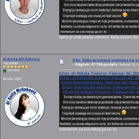
Oni nisu naučeni kako da je probude i da je kanališu p
Energiju nemaju,jer osim sedenja i lezanja puno stvari n
I nije kod svakoga ovo slucaj ali kod vecine.
Mislim da energiju imaju ali nije probuđena, usmerena n
Roditelji su dosta odgovorni za to. Ali teško da se nešto
Vremenom se sve menja pa će i to.
Samo je uvek pitanje vremena. Kada kazem da c
drAnita Mrdakovic
Odg: Kako promena vremena na sat
Top poster
Odgovor #1796 poslato:
«
Februar 05, 2
Van mreže
Citat: Dr Nikola Todorov Februar 04, 202
Citat: drAnita Mrdakovic Februar 04, 20
Poruke: 6826
Citat: Miki Mihajlovic Februar 04, 2024,
Citat: drAnita Mrdakovic Februar 03, 2
Citat: Dr Nikola Todorov Februar 03, 2
To nije slučaj sa današnjim generacijama. Znam da ne 
Oni nisu naučeni kako da je probude i da je kanališu p
Energiju nemaju,jer osim sedenja i lezanja puno stvari n
I nije kod svakoga ovo slucaj ali kod vecine.
Mislim da energiju imaju ali nije probuđena, usmerena n
Roditelji su dosta odgovorni za to. Ali teško da se nešto
Vremenom se sve menja pa će i to.