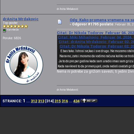
dr Anita Mrdaković
drAnita Mrdakovic
Odg: Kako promena vremena na sat
Top poster
Odgovor #1795 poslato:
«
Februar 05, 2
Van mreže
Citat: Dr Nikola Todorov Februar 04, 202
Citat: Miki Mihajlovic Februar 04, 2024,
Poruke: 6826
Citat: drAnita Mrdakovic Februar 02, 20
Citat: Dr Nikola Todorov Februar 02, 20
E bas tako. Istrosi se,kao i sve drugo. Ne mozemo sta
Naravno, zato i moramo da vodimo računa koliko se tro
Ja to do pre par godina kada sam uradio imao sam grizu 
Kada navikneš to da primenjuješ, onda nećeš osećati griž
Nema ni potrebe za grižom savesti, ti jedini živiš
dr Anita Mrdaković
1
312
313
315
316
434
STRANICE:
...
[
314
]
...