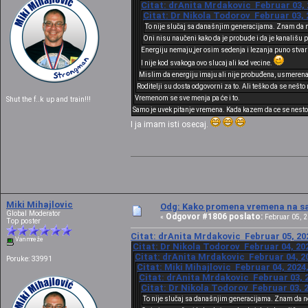
Citat: drAnita Mrdakovic Februar 03, 
Citat: Dr Nikola Todorov Februar 03, 
To nije slučaj sa današnjim generacijama. Znam da n
Oni nisu naučeni kako da je probude i da je kanališu 
Energiju nemaju,jer osim sedenja i lezanja puno stvari 
I nije kod svakoga ovo slucaj ali kod vecine.
Mislim da energiju imaju ali nije probuđena, usmerena 
Roditelji su dosta odgovorni za to. Ali teško da se nešt
Vremenom se sve menja pa će i to.
Shut the f..k up and train!!!
Samo je uvek pitanje vremena. Kada kazem da ce se nesto
I ja imam isti osecaj.
Miki Mihajlovic
Odg: Kako promena vremena na sat
Global Moderator
Odgovor #1806 poslato:
«
Februar 05, 2
Top poster
Citat: drAnita Mrdakovic Februar 05, 202
Van mreže
Citat: Dr Nikola Todorov Februar 04, 202
Citat: drAnita Mrdakovic Februar 04, 20
Poruke: 33991
Citat: Miki Mihajlovic Februar 04, 2024
Citat: drAnita Mrdakovic Februar 03, 2
Citat: Dr Nikola Todorov Februar 03, 2
To nije slučaj sa današnjim generacijama. Znam da ne