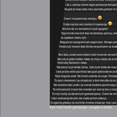
I da u zadnje vreme naglo povecanje tempera
Ko god je imao neku vecu povredu,prelom ili 
Znam slucajeve koji nemaju.
Onda nije bio veci prelom ili operacija.
Mislim da su verovatno ti ljudi oguglali.
Sigurno da ima onih koji ne obraćaju pažnju, ia
Ja spadam medu njih.
Moguće je isprogramirati organizam. Mnogo puta
Hvala ti,ali moram tako.Nista ne postizem sa kuk
Bas tako, covek samo bolest sebi moze da navuce ta
Kao sto je jedan doktor rekao za moju majku da je on
Sremskoj Kamenici rekao.
Nazalost, to je velika istina. Zato ljudi treba da imaj
I ona je bila veliki pozitivac kao ja,ali jednostavno je
Nije moguće uvek. Ne može uvek da se uspe. Postoje 
To sam vremenom i ja shvatio ali u tom trenutku to mi j
Ne možemo baš uvek i za sve da budemo pozitivnog sta
Te istrosenosti nisam bio svestan jer sam ja bio u sv
To nije slučaj sa današnjim generacijama. Znam da ne t
I bez motivacije da bilo sta urade po tom pitanju.
Drugačije gledaju na različite životne situacije. Ima i poz
Kao i kod nasih generacija i svugde u zivotu.