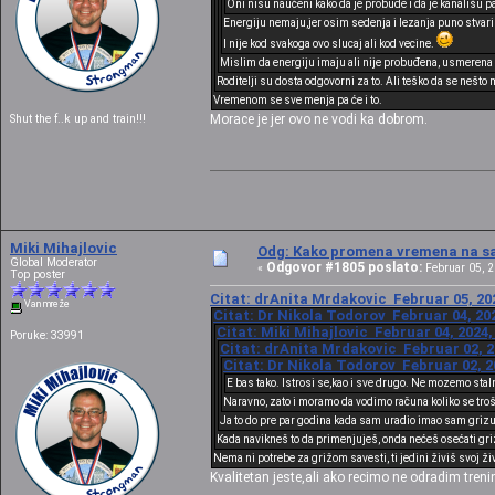
Oni nisu naučeni kako da je probude i da je kanališu p
Energiju nemaju,jer osim sedenja i lezanja puno stvari n
I nije kod svakoga ovo slucaj ali kod vecine.
Mislim da energiju imaju ali nije probuđena, usmerena n
Roditelji su dosta odgovorni za to. Ali teško da se nešto
Vremenom se sve menja pa će i to.
Morace je jer ovo ne vodi ka dobrom.
Shut the f..k up and train!!!
Miki Mihajlovic
Odg: Kako promena vremena na sat
Global Moderator
Odgovor #1805 poslato:
«
Februar 05, 2
Top poster
Citat: drAnita Mrdakovic Februar 05, 202
Van mreže
Citat: Dr Nikola Todorov Februar 04, 202
Citat: Miki Mihajlovic Februar 04, 2024,
Poruke: 33991
Citat: drAnita Mrdakovic Februar 02, 2
Citat: Dr Nikola Todorov Februar 02, 2
E bas tako. Istrosi se,kao i sve drugo. Ne mozemo st
Naravno, zato i moramo da vodimo računa koliko se tro
Ja to do pre par godina kada sam uradio imao sam grizu
Kada navikneš to da primenjuješ, onda nećeš osećati gri
Nema ni potrebe za grižom savesti, ti jedini živiš svoj živo
Kvalitetan jeste,ali ako recimo ne odradim tren