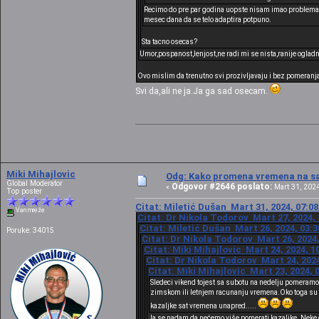
Recimo do pre par godina uopste nisam imao problema s
mesec dana da se telo adaptira potpuno.
Sta tacno osecas?
Umor,pospanost,lenjost,ne radi mi se nista,ranije oglad
Ovo mislim da trenutno svi prozivljavaju i bez pomeranja 
Svi da,ali ne ja.Ja ga sad osecam.
Miki Mihajlovic
Odg: Kako promena vremena na sat
Global Moderator
Odgovor #2646 poslato:
«
Mart 31, 2024
Top poster
Citat: Miletić Dušan Mart 31, 2024, 07:0
Van mreže
Citat: Dr Nikola Todorov Mart 27, 2024, 
Citat: Miletić Dušan Mart 26, 2024, 03:
Poruke: 34015
Citat: Dr Nikola Todorov Mart 26, 2024,
Citat: Miki Mihajlovic Mart 24, 2024, 1
Citat: Dr Nikola Todorov Mart 24, 2024
Citat: Miki Mihajlovic Mart 23, 2024, 
Sledeci vikend tojest sa subotu na nedelju pomeramo
zimskom ili letnjem racunanju vremena.Oko toga su se
kazaljke sat vremena unapred.....
Ja se nadam da nećemo više pomerati kazaljke. Neke d