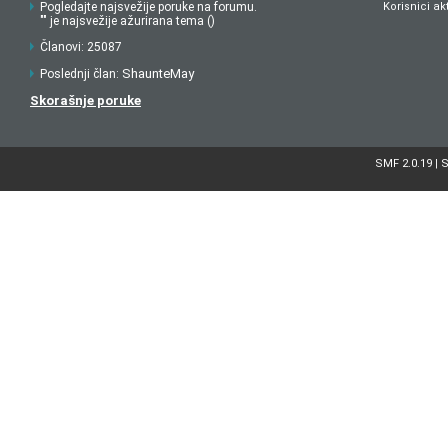
Pogledajte najsvežije poruke na forumu.
Korisnici ak
"" je najsvežije ažurirana tema ()
Članovi: 25087
ShaunteMay
Poslednji član:
Skorašnje poruke
SMF 2.0.19
S
|