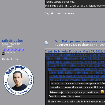
kada je uopste promenjeno?
Mislim da je bilo 1983. Znam da je i Miki objavio ovde ne
Da, tako nesto je rekao.
Miletić Dušan
Odg: Kako promena vremena na sat
Global Moderator
Odgovor #2639 poslato:
«
Mart 31, 2024
Top poster
Citat: Dr Nikola Todorov Mart 27, 2024, 
Van mreže
Citat: Miletić Dušan Mart 26, 2024, 03:2
Citat: Miki Mihajlovic Mart 24, 2024, 10
Poruke: 17835
Citat: Dr Nikola Todorov Mart 24, 2024,
Citat: Miki Mihajlovic Mart 22, 2024, 0
Citat: Dr Nikola Todorov Mart 21, 2024
Citat: Miki Mihajlovic Mart 21, 2024, 
Citat: Dr Nikola Todorov Mart 20, 202
Citat: Zoltan Kozma Mart 20, 2024, 1
Kakve su ovo promene vremena za ne poverovati.Prv
Jos jedan od dokaza klimatskih promena. Bukvalno n
Rekao sam ja iz zimskih jakni u papuce i kupaci.
Definitivno je tako. Sta da se radi.
Nista ni ne mozemo osim kukati ali sa time opet ne pos