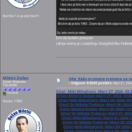
I kos nas je bilo reci o tome,ali se nisu slozili koji da pr
Neka se vratimo na staro racunanje,koje god da je bilo i 
Shut the f..k up and train!!!
kada je uopste promenjeno?
Mislim da je bilo 1983. Znam da je i Miki objavio ovde n
Da, tako nesto je rekao.
Evo da budem precizan:
Letnje vreme je u tadašnju Socijalističku Federa
Miletić Dušan
Odg: Kako promena vremena na sat
Global Moderator
Odgovor #2645 poslato:
«
Mart 31, 2024
Top poster
Citat: Miki Mihajlovic Mart 27, 2024, 03:
Van mreže
Citat: Miletić Dušan Mart 27, 2024, 10:4
Citat: Miki Mihajlovic Mart 26, 2024, 04
Poruke: 17835
Citat: Dr Nikola Todorov Mart 26, 2024,
Citat: Miletić Dušan Mart 25, 2024, 12
Citat: Dr Nikola Todorov Mart 21, 2024
Citat: Miki Mihajlovic Mart 21, 2024, 
Citat: Dr Nikola Todorov Mart 20, 202
Citat: Miki Mihajlovic Mart 20, 2024,
Citat: Zoltan Kozma Mart 20, 2024, 