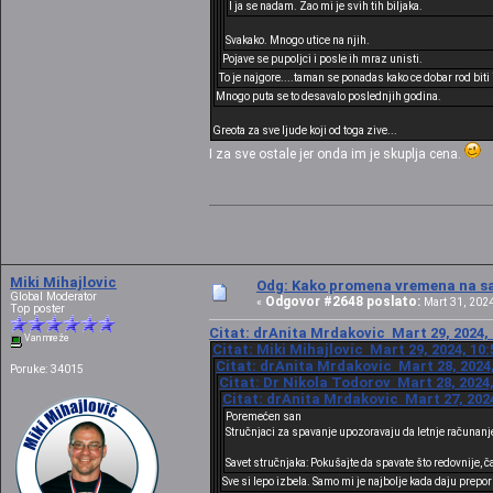
I ja se nadam. Zao mi je svih tih biljaka.
Svakako. Mnogo utice na njih.
Pojave se pupoljci i posle ih mraz unisti.
To je najgore....taman se ponadas kako ce dobar rod biti i
Mnogo puta se to desavalo poslednjih godina.
Greota za sve ljude koji od toga zive...
I za sve ostale jer onda im je skuplja cena.
Miki Mihajlovic
Odg: Kako promena vremena na sat
Global Moderator
Odgovor #2648 poslato:
«
Mart 31, 2024
Top poster
Citat: drAnita Mrdakovic Mart 29, 2024, 
Van mreže
Citat: Miki Mihajlovic Mart 29, 2024, 10
Citat: drAnita Mrdakovic Mart 28, 2024,
Poruke: 34015
Citat: Dr Nikola Todorov Mart 28, 2024,
Citat: drAnita Mrdakovic Mart 27, 2024
Poremećen san
Stručnjaci za spavanje upozoravaju da letnje računanj
Savet stručnjaka: Pokušajte da spavate što redovnije, č
Sve si lepo izbela. Samo mi je najbolje kada daju prepo