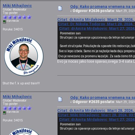
Miki Mihajlovic
Odg: Kako promena vremena na sat
Global Moderator
Odgovor #2636 poslato:
«
Mart 29, 2024
Top poster
Citat: drAnita Mrdakovic Mart 28, 2024, 
Van mreže
Citat: Dr Nikola Todorov Mart 28, 2024, 
Citat: drAnita Mrdakovic Mart 27, 2024,
Poruke: 34015
Poremećen san
Stručnjaci za spavanje upozoravaju da letnje računanje
Savet stručnjaka: Pokušajte da spavate što redovnije, ča
Sve si lepo izbela. Samo mi je najbolje kada daju preporu
Ovo je nevezano za promenu kazaljki. Za sada ćemo tih p
Evo ja nocas jako lose spavao,svega 3-4 sata.L
Shut the f..k up and train!!!
Miki Mihajlovic
Odg: Kako promena vremena na sat
Global Moderator
Odgovor #2635 poslato:
«
Mart 29, 2024
Top poster
Citat: drAnita Mrdakovic Mart 28, 2024, 
Van mreže
Citat: Miki Mihajlovic Mart 28, 2024, 03
Citat: drAnita Mrdakovic Mart 27, 2024,
Poruke: 34015
Poremećen san
Stručnjaci za spavanje upozoravaju da letnje računanje