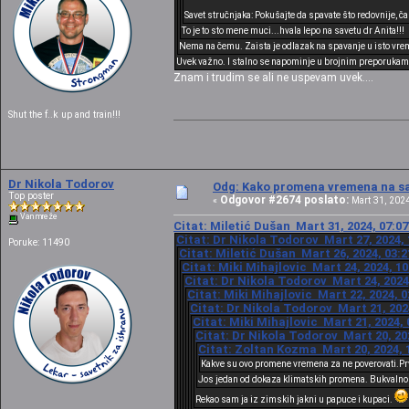
Savet stručnjaka: Pokušajte da spavate što redovnije, č
To je to sto mene muci...hvala lepo na savetu dr Anita!!!
Nema na čemu. Zaista je odlazak na spavanje u isto vrem
Uvek važno. I stalno se napominje u brojnim preporukam
Znam i trudim se ali ne uspevam uvek....
Shut the f..k up and train!!!
Dr Nikola Todorov
Odg: Kako promena vremena na sat
Top poster
Odgovor #2674 poslato:
«
Mart 31, 2024
Van mreže
Citat: Miletić Dušan Mart 31, 2024, 07:0
Citat: Dr Nikola Todorov Mart 27, 2024, 
Poruke: 11490
Citat: Miletić Dušan Mart 26, 2024, 03:
Citat: Miki Mihajlovic Mart 24, 2024, 1
Citat: Dr Nikola Todorov Mart 24, 2024
Citat: Miki Mihajlovic Mart 22, 2024, 
Citat: Dr Nikola Todorov Mart 21, 202
Citat: Miki Mihajlovic Mart 21, 2024,
Citat: Dr Nikola Todorov Mart 20, 20
Citat: Zoltan Kozma Mart 20, 2024, 
Kakve su ovo promene vremena za ne poverovati.Prv
Jos jedan od dokaza klimatskih promena. Bukvalno 
Rekao sam ja iz zimskih jakni u papuce i kupaci.