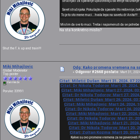
Stručnjaci za spavanje upozoravaju da letnje računanje
Savet stručnjaka: Pokušajte da spavate što redovnije, ča
To je to sto mene muci...hvala lepo na savetu dr Anita!!!
Mislim da sve to muci. Treba i napomenuti da se potrebe 
Na sta konkretno mislis?
Shut the f..k up and train!!!
Miki Mihajlovic
Odg: Kako promena vremena na sat
Global Moderator
Odgovor #2668 poslato:
«
Mart 31, 2024
Top poster
Citat: Miletić Dušan Mart 31, 2024, 07:2
Van mreže
Citat: Dr Nikola Todorov Mart 28, 2024, 
Citat: Miki Mihajlovic Mart 27, 2024, 03
Poruke: 33991
Citat: Dr Nikola Todorov Mart 27, 2024,
Citat: Miletić Dušan Mart 26, 2024, 03
Citat: Miki Mihajlovic Mart 24, 2024, 
Citat: Dr Nikola Todorov Mart 24, 202
Citat: Miki Mihajlovic Mart 22, 2024,
Citat: Dr Nikola Todorov Mart 21, 20
Citat: Miki Mihajlovic Mart 21, 2024
Citat: Dr Nikola Todorov Mart 20, 2
Citat: Zoltan Kozma Mart 20, 2024,
Kakve su ovo promene vremena za ne poverovati.P