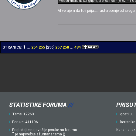
Moracu vikend da korigujem,jer onda i kasnije lezim i ka
Al verujem da to i prija.....rasterecenje od svega
1
254
255
257
258
434
STRANICE:
...
[
256
]
...
STATISTIKE FORUMA
///
PRISUT
Teme: 12263
gostiju,
Poruke: 411196
korisnika
Pogledajte najsvežije poruke na forumu.
Korisnici ak
"" je najsvežije ažurirana tema ()