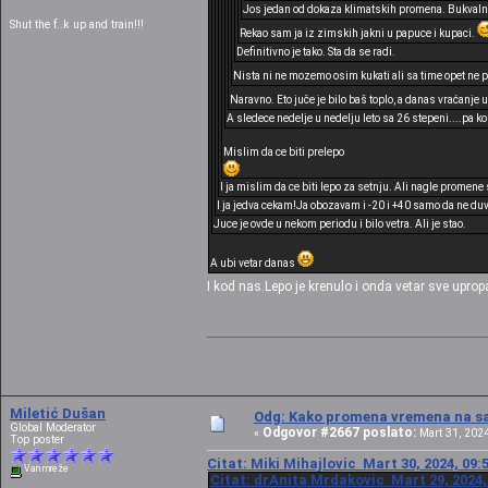
Jos jedan od dokaza klimatskih promena. Bukvalno
Shut the f..k up and train!!!
Rekao sam ja iz zimskih jakni u papuce i kupaci.
Definitivno je tako. Sta da se radi.
Nista ni ne mozemo osim kukati ali sa time opet ne p
Naravno. Eto juče je bilo baš toplo, a danas vraćanje
A sledece nedelje u nedelju leto sa 26 stepeni....pa ko 
Mislim da ce biti prelepo
I ja mislim da ce biti lepo za setnju. Ali nagle prome
I ja jedva cekam!Ja obozavam i -20 i +40 samo da ne duv
Juce je ovde u nekom periodu i bilo vetra. Ali je stao.
A ubi vetar danas
I kod nas.Lepo je krenulo i onda vetar sve upropa
Miletić Dušan
Odg: Kako promena vremena na sat
Global Moderator
Odgovor #2667 poslato:
«
Mart 31, 2024
Top poster
Citat: Miki Mihajlovic Mart 30, 2024, 09:
Van mreže
Citat: drAnita Mrdakovic Mart 29, 2024,