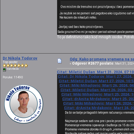
Ovo mislim da trenutno svi prozivljavaju i bez pomeranj
Ja ne,dok se ne pomeri sat pogotovo ako izgubimo sat 
Ne kazem da nikad,ali retko.
Javljaj sad bas kako prozivljavas.
Sada grozno!Ovo mi je najtezi period odmah posle pomer
To je definitivno tako kod mnogih osoba. Potreb
Dr Nikola Todorov
Odg: Kako promena vremena na sat
Top poster
Odgovor #2677 poslato:
«
Mart 31, 2024
Van mreže
Citat: Miletić Dušan Mart 31, 2024, 07:1
Citat: Dr Nikola Todorov Mart 27, 2024, 
Poruke: 11490
Citat: Miletić Dušan Mart 27, 2024, 10:
Citat: Miki Mihajlovic Mart 26, 2024, 0
Citat: Miletić Dušan Mart 26, 2024, 03
Citat: Miki Mihajlovic Mart 25, 2024, 
Citat: drAnita Mrdakovic Mart 25, 202
Citat: Miki Mihajlovic Mart 24, 2024,
Citat: drAnita Mrdakovic Mart 24, 20
Da bi se bolje prilagodili letnjem računanju vremen
Najmanje sedam sati sna pre i posle promene vre
Pomeranje vremena spavanja i buđenja za 15 do 20 
Promena vremena obroka ili drugih „vremenskih zna
Postavite satove jedan sat ranije uveče veče pre p