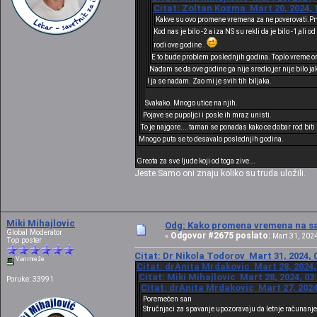
Citat: Zoltan Kozma Mart 20, 2024, 
Kakve su ovo promene vremena za ne poverovati.Prv
Kod nas je bilo -2 a iza NS su rekli da je bilo -1,al
rodi ove godine .
E to bude problem poslednjih godina. Toplo vreme om
Nadam se da ove godine ga nije sredio,jer nije bilo ja
I ja se nadam. Zao mi je svih tih biljaka.
Svakako. Mnogo utice na njih.
Pojave se pupoljci i posle ih mraz unisti.
To je najgore....taman se ponadas kako ce dobar rod biti i
Mnogo puta se to desavalo poslednjih godina.
Greota za sve ljude koji od toga zive...
Jeste.Samo oni znaju koliko su truda uložili.
Miki Mihajlovic
Odg: Kako promena vremena na sat
Global Moderator
Odgovor #2675 poslato:
«
Mart 31, 2024
Top poster
Citat: Dr Nikola Todorov Mart 31, 2024, 
Van mreže
Citat: drAnita Mrdakovic Mart 28, 2024,
Citat: Miki Mihajlovic Mart 28, 2024, 03
Poruke: 33991
Citat: drAnita Mrdakovic Mart 27, 2024
Poremećen san
Stručnjaci za spavanje upozoravaju da letnje računanj