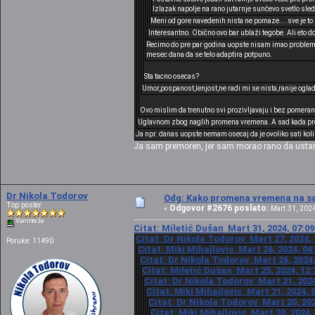
Izlazak napolje na rano jutarnje sunčevo svetlo s
Meni od gore navedenih nista ne pomaze....sve je to l
Interesantno. Obično ovo bar ublaži tegobe. Ali eto d
Recimo do pre par godina uopste nisam imao problema 
mesec dana da se telo adaptira potpuno.
Sta tacno osecas?
Umor,pospanost,lenjost,ne radi mi se nista,ranije ogla
Ovo mislim da trenutno svi prozivljavaju i bez pomeranj
Uglavnom zbog naglih promena vremena. A sad kada prome
Ja npr. danas uopste nemam osecaj da je ovoliko sati kolik
Ja sam premoren, jer sam morao rano da ustane
Dr Nikola Todorov
Odg: Kako promena vremena na sat
Top poster
Odgovor #2676 poslato:
«
Mart 31, 2024
Van mreže
Citat: Miletić Dušan Mart 31, 2024, 07:0
Citat: Dr Nikola Todorov Mart 27, 2024, 
Poruke: 11490
Citat: Miki Mihajlovic Mart 26, 2024, 04
Citat: Dr Nikola Todorov Mart 26, 2024,
Citat: Miletić Dušan Mart 25, 2024, 12
Citat: Dr Nikola Todorov Mart 21, 2024
Citat: Miki Mihajlovic Mart 21, 2024, 
Citat: Dr Nikola Todorov Mart 20, 202
Citat: Miki Mihajlovic Mart 20, 2024,