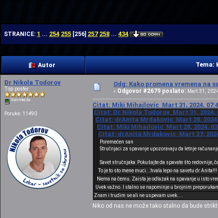
| | |
1
254
255
257
258
434
STRANICE:
...
[
256
]
...
Tema: 
Autor
Dr Nikola Todorov
Odg: Kako promena vremena na sat
Top poster
Odgovor #2679 poslato:
«
Mart 31, 2024
Van mreže
Citat: Miki Mihajlovic Mart 31, 2024, 07:
Citat: Dr Nikola Todorov Mart 31, 2024, 
Poruke: 11490
Citat: drAnita Mrdakovic Mart 28, 2024,
Citat: Miki Mihajlovic Mart 28, 2024, 0
Citat: drAnita Mrdakovic Mart 27, 2024
Poremećen san
Stručnjaci za spavanje upozoravaju da letnje računanj
Savet stručnjaka: Pokušajte da spavate što redovnije, č
To je to sto mene muci...hvala lepo na savetu dr Anita!!!
Nema na čemu. Zaista je odlazak na spavanje u isto vre
Uvek važno. I stalno se napominje u brojnim preporuka
Znam i trudim se ali ne uspevam uvek....
Niko od nas ne može tako stalno da bude strik