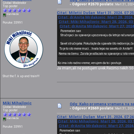
Global Moderator
Odgovor #2670 poslato:
«
Mart 31, 2024
Top poster
Citat: Miletić Dušan Mart 31, 2024, 07:2
Van mreže
Citat: drAnita Mrdakovic Mart 28, 2024,
Citat: Miki Mihajlovic Mart 28, 2024, 03
Poruke: 33991
Citat: drAnita Mrdakovic Mart 27, 2024
Poremećen san
Stručnjaci za spavanje upozoravaju da letnje računanj
Savet stručnjaka: Pokušajte da spavate što redovnije, č
To je to sto mene muci...hvala lepo na savetu dr Anita!!!
Nema na čemu. Zaista je odlazak na spavanje u isto vrem
Ko ima isto radno vreme, verujem da to i postuje.
Ja imam,ali ne postujem uvek.Recimo nekih 50-5
Shut the f..k up and train!!!
Miki Mihajlovic
Odg: Kako promena vremena na sat
Global Moderator
Odgovor #2669 poslato:
«
Mart 31, 2024
Top poster
Citat: Miletić Dušan Mart 31, 2024, 07:2
Van mreže
Citat: Miki Mihajlovic Mart 28, 2024, 03
Citat: drAnita Mrdakovic Mart 27, 2024,
Poruke: 33991
Poremećen san