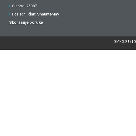
Članovi: 25087
ShaunteMay
Poslednji član:
Skorašnje poruke
SMF 2.0.19
S
|