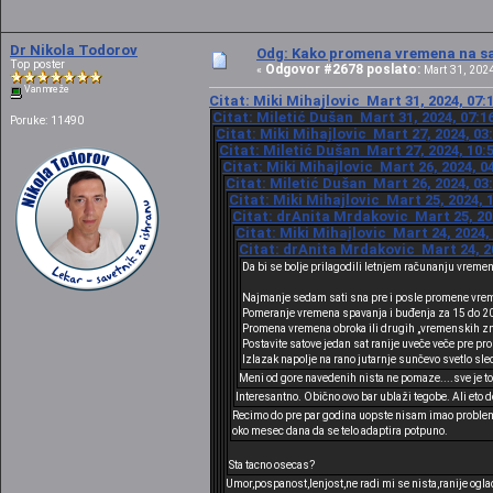
Dr Nikola Todorov
Odg: Kako promena vremena na sat
Top poster
Odgovor #2678 poslato:
«
Mart 31, 2024
Van mreže
Citat: Miki Mihajlovic Mart 31, 2024, 07:
Citat: Miletić Dušan Mart 31, 2024, 07:1
Poruke: 11490
Citat: Miki Mihajlovic Mart 27, 2024, 03
Citat: Miletić Dušan Mart 27, 2024, 10:
Citat: Miki Mihajlovic Mart 26, 2024, 0
Citat: Miletić Dušan Mart 26, 2024, 03
Citat: Miki Mihajlovic Mart 25, 2024, 
Citat: drAnita Mrdakovic Mart 25, 20
Citat: Miki Mihajlovic Mart 24, 2024,
Citat: drAnita Mrdakovic Mart 24, 2
Da bi se bolje prilagodili letnjem računanju vremen
Najmanje sedam sati sna pre i posle promene vre
Pomeranje vremena spavanja i buđenja za 15 do 20
Promena vremena obroka ili drugih „vremenskih zn
Postavite satove jedan sat ranije uveče veče pre p
Izlazak napolje na rano jutarnje sunčevo svetlo 
Meni od gore navedenih nista ne pomaze....sve je to 
Interesantno. Obično ovo bar ublaži tegobe. Ali eto 
Recimo do pre par godina uopste nisam imao problema
oko mesec dana da se telo adaptira potpuno.
Sta tacno osecas?
Umor,pospanost,lenjost,ne radi mi se nista,ranije ogl