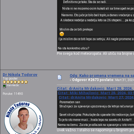
Definitivno je tako. Sta da se radi.
Nista ni ne mozemo osim kukati ali sa time opet ne pos
Naravno. Eto juče je bilo baš toplo, a danas vraćanje u
A sledece nedelje u nedelju leto sa 26 stepeni....pa ko p
Mislim da ce biti prelepo
I ja mislim da ce biti lepo za setnju. Ali nagle promene
Na sta konkretno uticu?
Pre svega kod meteoropata. Ali utiču na brojne 
Dr Nikola Todorov
Odg: Kako promena vremena na sat
Top poster
Odgovor #2673 poslato:
«
Mart 31, 2024
Van mreže
Citat: drAnita Mrdakovic Mart 28, 2024, 
Citat: Miki Mihajlovic Mart 28, 2024, 03
Poruke: 11490
Citat: drAnita Mrdakovic Mart 27, 2024,
Poremećen san
Stručnjaci za spavanje upozoravaju da letnje računanje
Savet stručnjaka: Pokušajte da spavate što redovnije, ča
To je to sto mene muci...hvala lepo na savetu dr Anita!!!
Nema na čemu. Zaista je odlazak na spavanje u isto vrem
Uvek važno. I stalno se napominje u brojnim p