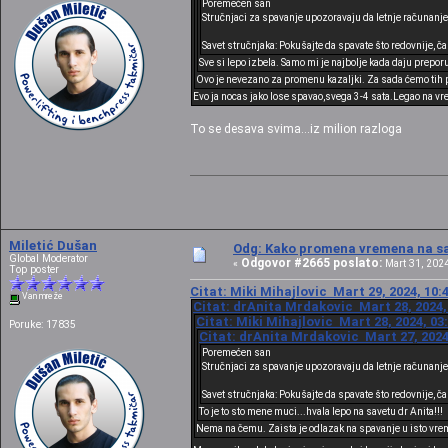
Poremećen san
Stručnjaci za spavanje upozoravaju da letnje računanj
Savet stručnjaka: Pokušajte da spavate što redovnije, č
Sve si lepo izbela. Samo mi je najbolje kada daju prepor
Ovo je nevezano za promenu kazaljki. Za sada ćemo tih 
Evo ja nocas jako lose spavao,svega 3-4 sata.Legao na vr
To se desava svima...iz milion razloga
Miletić Dušan
Odg: Kako promena vremena na sat
Global Moderator
Odgovor #2665 poslato:
«
Mart 31, 2024
Top poster
Citat: Miki Mihajlovic Mart 29, 2024, 10:
Van mreže
Citat: drAnita Mrdakovic Mart 28, 2024,
Citat: Miki Mihajlovic Mart 28, 2024, 03
Poruke: 17835
Citat: drAnita Mrdakovic Mart 27, 2024
Poremećen san
Stručnjaci za spavanje upozoravaju da letnje računanj
Savet stručnjaka: Pokušajte da spavate što redovnije, č
To je to sto mene muci...hvala lepo na savetu dr Anita!!!
Nema na čemu. Zaista je odlazak na spavanje u isto vrem