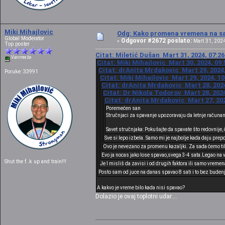
Miki Mihajlovic
Odg: Kako promena vremena na sat
Global Moderator
Odgovor #2672 poslato:
«
Mart 31, 2024
Top poster
Citat: Miletić Dušan Mart 31, 2024, 07:2
Van mreže
Citat: Miki Mihajlovic Mart 30, 2024, 09
Citat: drAnita Mrdakovic Mart 29, 2024,
Poruke: 33991
Citat: Miki Mihajlovic Mart 29, 2024, 1
Citat: drAnita Mrdakovic Mart 28, 2024
Citat: Dr Nikola Todorov Mart 28, 2024
Citat: drAnita Mrdakovic Mart 27, 202
Poremećen san
Stručnjaci za spavanje upozoravaju da letnje računa
Savet stručnjaka: Pokušajte da spavate što redovnije,
Sve si lepo izbela. Samo mi je najbolje kada daju prep
Ovo je nevezano za promenu kazaljki. Za sada ćemo ti
Evo ja nocas jako lose spavao,svega 3-4 sata.Legao na 
Shut the f..k up and train!!!
Je l misliš da zavisi i od drugih faktora ili samo vreme
Posto sam od juce na danas spavao 8 sati i to bez buden
A kakvo je vreme bilo kada nisi spavao?
Dolazio je ovaj toplotni udar....