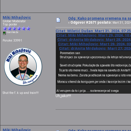
Miki Mihajlovic
Odg: Kako promena vremena na sat
Global Moderator
Odgovor #2671 poslato:
«
Mart 31, 2024
Top poster
Citat: Miletić Dušan Mart 31, 2024, 07:2
Van mreže
Citat: Miki Mihajlovic Mart 29, 2024, 10
Citat: drAnita Mrdakovic Mart 28, 2024,
Poruke: 33991
Citat: Miki Mihajlovic Mart 28, 2024, 0
Citat: drAnita Mrdakovic Mart 27, 2024
Poremećen san
Stručnjaci za spavanje upozoravaju da letnje računanj
Savet stručnjaka: Pokušajte da spavate što redovnije, č
To je to sto mene muci...hvala lepo na savetu dr Anita!!!
Nema na čemu. Zaista je odlazak na spavanje u isto vre
Moracu vikend da korigujem,jer onda i kasnije lezim i k
Al verujem da to i prija.....rasterecenje od svega
Shut the f..k up and train!!!
Uh,jako!!!!
Miki Mihajlovic
Odg: Kako promena vremena na sat