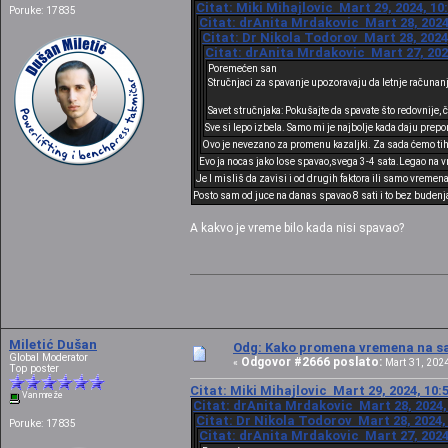
Citat: Miki Mihajlovic Mart 29, 2024, 10
Poruke: 17835
Citat: drAnita Mrdakovic Mart 28, 2024
Citat: Dr Nikola Todorov Mart 28, 2024
Citat: drAnita Mrdakovic Mart 27, 202
Poremećen san
Stručnjaci za spavanje upozoravaju da letnje računan
Savet stručnjaka: Pokušajte da spavate što redovnije, 
Sve si lepo izbela. Samo mi je najbolje kada daju prepo
Ovo je nevezano za promenu kazaljki. Za sada ćemo tih
Evo ja nocas jako lose spavao,svega 3-4 sata.Legao na v
Je l misliš da zavisi i od drugih faktora ili samo vremen
Posto sam od juce na danas spavao 8 sati i to bez budenj
A kakvo je vreme bilo kada nisi spavao?
Miletić Dušan
Odg: Kako promena vremena na sat
Global Moderator
Odgovor #2666 poslato:
«
Mart 31, 2024
Top poster
Citat: Miki Mihajlovic Mart 29, 2024, 10:
Van mreže
Citat: drAnita Mrdakovic Mart 28, 2024,
Citat: Dr Nikola Todorov Mart 28, 2024,
Poruke: 17835
Citat: drAnita Mrdakovic Mart 27, 2024