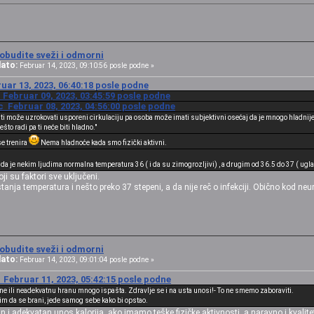
obudite sveži i odmorni
ato:
Februar 14, 2023, 09:10:56 posle podne »
uar 13, 2023, 06:40:18 posle podne
 Februar 09, 2023, 03:45:59 posle podne
 Februar 08, 2023, 04:56:00 posle podne
sti može uzrokovati usporeni cirkulaciju pa osoba može imati subjektivni osećaj da je mnogo hladnije
to radi pa ti neće biti hladno."
se trenira
Nema hladnoće kada smo fizički aktivni.
 da je nekim ljudima normalna temperatura 36 ( i da su zimogrozljivi) , a drugim od 36.5 do 37 ( ugl
oji su faktori sve uključeni.
stanja temperatura i nešto preko 37 stepeni, a da nije reč o infekciji. Obično kod neu
obudite sveži i odmorni
ato:
Februar 14, 2023, 09:01:04 posle podne »
Februar 11, 2023, 05:42:15 posle podne
e ili neadekvatnu hranu mnogo ispašta. Zdravlje se i na usta unosi!- To ne smemo zaboraviti.
m da se brani, jede samog sebe kako bi opstao.
n i adekvatan unos kalorija, ako imamo teške fizičke aktivnosti, a naravno i kvalit