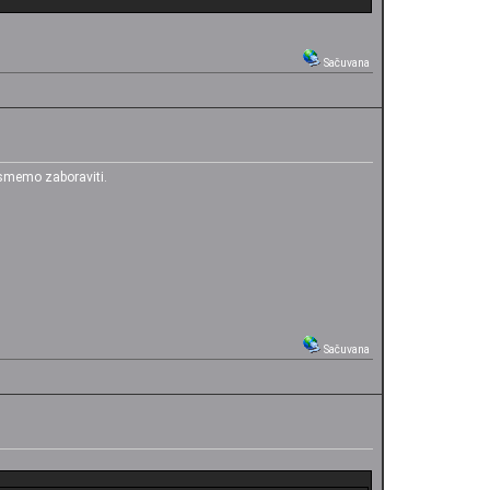
Sačuvana
 smemo zaboraviti.
Sačuvana