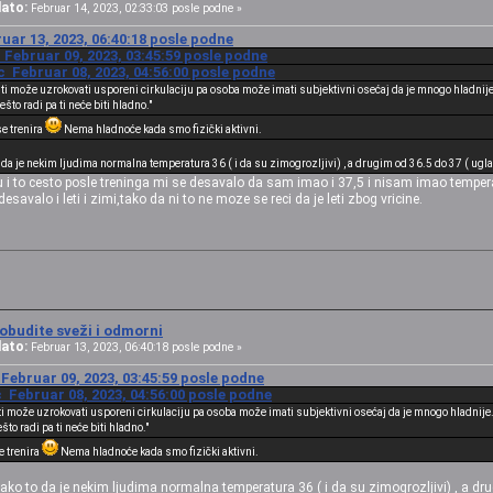
ato:
Februar 14, 2023, 02:33:03 posle podne »
uar 13, 2023, 06:40:18 posle podne
 Februar 09, 2023, 03:45:59 posle podne
 Februar 08, 2023, 04:56:00 posle podne
sti može uzrokovati usporeni cirkulaciju pa osoba može imati subjektivni osećaj da je mnogo hladnije
to radi pa ti neće biti hladno."
se trenira
Nema hladnoće kada smo fizički aktivni.
 da je nekim ljudima normalna temperatura 36 ( i da su zimogrozljivi) , a drugim od 36.5 do 37 ( ugl
i to cesto posle treninga mi se desavalo da sam imao i 37,5 i nisam imao temperat
avalo i leti i zimi,tako da ni to ne moze se reci da je leti zbog vricine.
obudite sveži i odmorni
ato:
Februar 13, 2023, 06:40:18 posle podne »
Februar 09, 2023, 03:45:59 posle podne
 Februar 08, 2023, 04:56:00 posle podne
ti može uzrokovati usporeni cirkulaciju pa osoba može imati subjektivni osećaj da je mnogo hladnije
to radi pa ti neće biti hladno."
e trenira
Nema hladnoće kada smo fizički aktivni.
ako to da je nekim ljudima normalna temperatura 36 ( i da su zimogrozljivi) , a dr