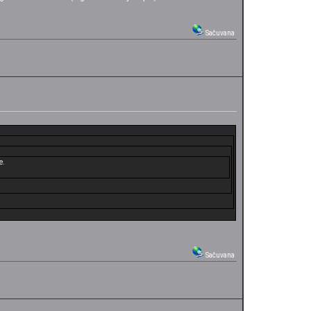
Sačuvana
e.
Sačuvana