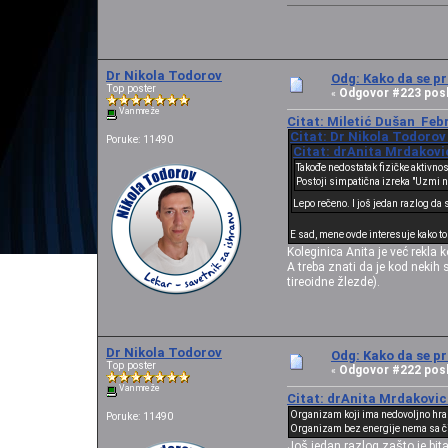
Dr Nikola Todorov
Odg: Kako da se pr
Top poster
Odgovor #223 posl
«
Van mreže
Citat: Miletić Dušan Febr
Citat: Dr Nikola Todorov
Poruke: 11490
Citat: drAnita Mrdakovic
Takođe nedostatak fizičke aktivno
Postoji simpatična izreka "Uzmi neš
Lepo rečeno. I još jedan razlog da 
E sad, mene ovde interesuje kako to
Koleginica Anita je već rekla k
A treba znati da je kod nekih 
tireoidne žlezde).
Dr Nikola Todorov
Odg: Kako da se pr
Top poster
Odgovor #222 posl
«
Van mreže
Citat: drAnita Mrdakovic 
Organizam koji ima nedovoljno hran
Poruke: 11490
Organizam bez energije nema sa či
Još jedan razlog zašto je bita