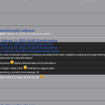
obudite sveži i odmorni
ato:
Februar 12, 2023, 04:34:04 posle podne »
Februar 11, 2023, 05:43:13 posle podne
bruar 10, 2023, 02:56:28 posle podne
 Februar 09, 2023, 03:45:59 posle podne
c Februar 08, 2023, 04:56:00 posle podne
sti može uzrokovati usporeni cirkulaciju pa osoba može imati subjektivni osećaj da je mnogo hladnij
što radi pa ti neće biti hladno."
 se trenira
Nema hladnoće kada smo fizički aktivni.
 i triceps i nema zime.
A tek kad su noge na redu.
rostoriju- prirodni izvor energije. 😅
jalo dok su noge dosle na red.