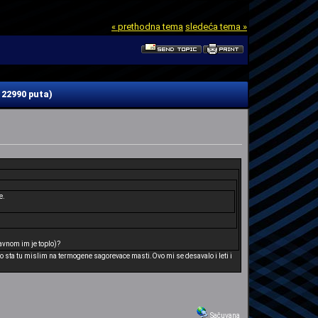
« prethodna tema
sledeća tema »
122990 puta)
e.
lavnom im je toplo)?
o sta tu mislim na termogene sagorevace masti.Ovo mi se desavalo i leti i
Sačuvana