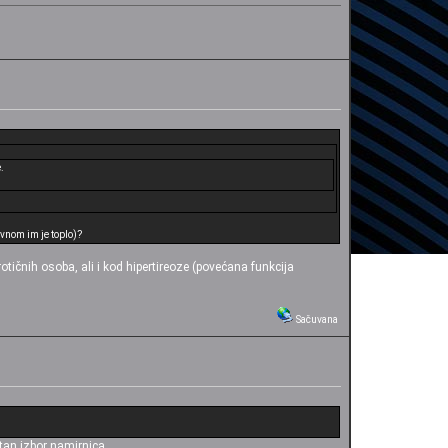
.
avnom im je toplo)?
rotičnih osoba, ali i kod hipertireoze (povećana funkcija
Sačuvana
etan izbor namirnica.