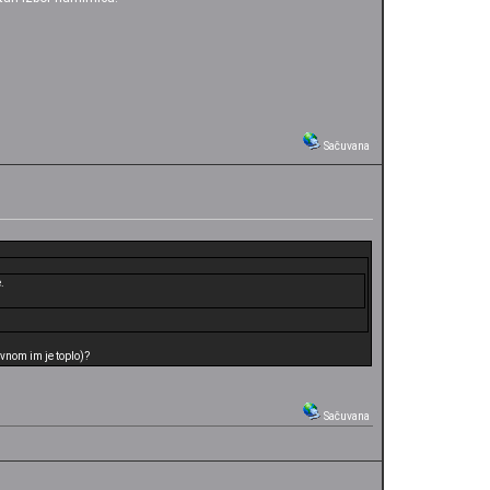
Sačuvana
.
avnom im je toplo)?
Sačuvana