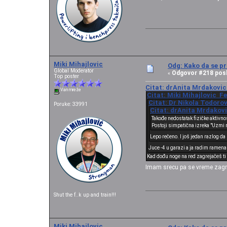
Miki Mihajlovic
Odg: Kako da se pr
Global Moderator
Odgovor #218 posl
«
Top poster
Citat: drAnita Mrdakovic 
Van mreže
Citat: Miki Mihajlovic Fe
Citat: Dr Nikola Todorov
Poruke: 33991
Citat: drAnita Mrdakovi
Takođe nedostatak fizičke aktivno
Postoji simpatična izreka "Uzmi ne
Lepo rečeno. I još jedan razlog da
Juce -4 u garazi a ja radim ramena
Kad dođu noge na red zagrejačeš ti p
Imam srecu pa se vreme zagre
Shut the f..k up and train!!!
Miki Mihajlovic