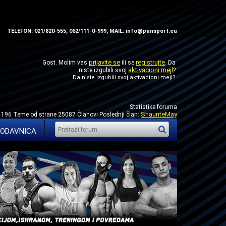
TELEFON: 021/820-555, 062/111-0-999, MAIL: info@pansport.eu
prijavite se
registrujte
Gost. Molim vas
ili se
. Da
aktivacioni mejl
niste izgubili svoj
?
Da niste izgubili svoj
aktivacioni mejl
?
Statistike foruma
ShaunteMay
1196 Teme od strane 25087 Članovi Poslednji član:
ODAVNICA