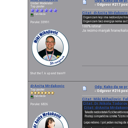
Odg: Kako da se pr
Global Moderator
Odgovor #217 posl
«
Top poster
Citat: drAnita Mrdakovic 
Van mreže
Organizam koji ima nedovoljno hran
Organizam bez energije nema sa či
Poruke: 33991
100% istina!
Ja recimo manjak hrane/kalor
Shut the f..k up and train!!!
drAnita Mrdakovic
Odg: Kako da se pr
Top poster
Odgovor #216 posl
«
Van mreže
Citat: Miki Mihajlovic Fe
Citat: Dr Nikola Todorov
Poruke: 6826
Citat: drAnita Mrdakovic
Takođe nedostatak fizičke aktivno
Postoji simpatična izreka "Uzmi neš
Lepo rečeno. I još jedan razlog da 