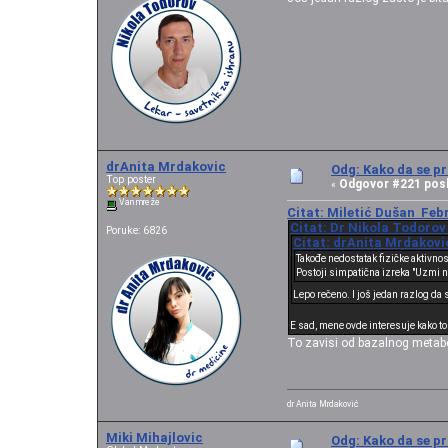
drAnita Mrdakovic
Odg: Kako da se pr
Top poster
Odgovor #221 posl
«
Van mreže
Citat: Miletić Dušan Febr
Citat: Dr Nikola Todorov
Poruke: 6826
Citat: drAnita Mrdakovic
Takođe nedostatak fizičke aktivno
Postoji simpatična izreka "Uzmi neš
Lepo rečeno. I još jedan razlog da 
E sad, mene ovde interesuje kako to
To zavisi od bazalnog metabo
dr Anita Mrdaković
Miki Mihajlovic
Odg: Kako da se pr