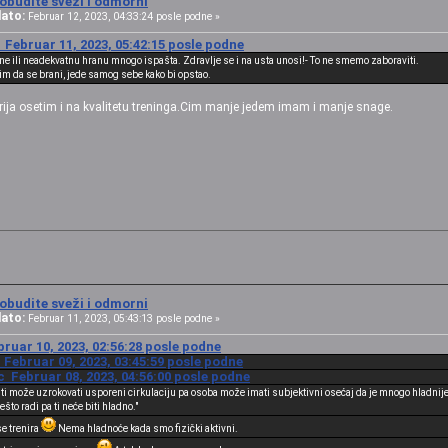
obudite sveži i odmorni
ato:
Februar 12, 2023, 04:33:24 posle podne »
Februar 11, 2023, 05:42:15 posle podne
e ili neadekvatnu hranu mnogo ispašta. Zdravlje se i na usta unosi!- To ne smemo zaboraviti.
m da se brani, jede samog sebe kako bi opstao.
ija osetim i na kvalitetu treninga.Cim manje jedem imam i manje snage.
obudite sveži i odmorni
ato:
Februar 11, 2023, 05:43:13 posle podne »
bruar 10, 2023, 02:56:28 posle podne
 Februar 09, 2023, 03:45:59 posle podne
 Februar 08, 2023, 04:56:00 posle podne
sti može uzrokovati usporeni cirkulaciju pa osoba može imati subjektivni osećaj da je mnogo hladnije
to radi pa ti neće biti hladno."
se trenira
Nema hladnoće kada smo fizički aktivni.