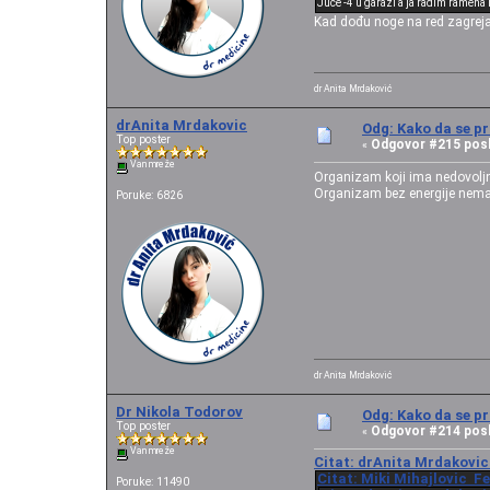
Juce -4 u garazi a ja radim ramena 
Kad dođu noge na red zagrejače
dr Anita Mrdaković
drAnita Mrdakovic
Odg: Kako da se pr
Top poster
Odgovor #215 posl
«
Van mreže
Organizam koji ima nedovoljn
Organizam bez energije nema 
Poruke: 6826
dr Anita Mrdaković
Dr Nikola Todorov
Odg: Kako da se pr
Top poster
Odgovor #214 posl
«
Van mreže
Citat: drAnita Mrdakovic 
Citat: Miki Mihajlovic Fe
Poruke: 11490