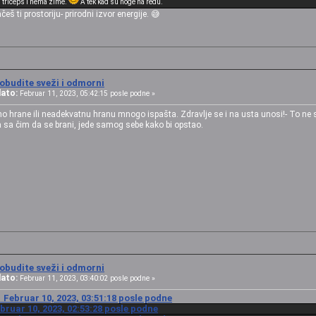
i triceps i nema zime.
A tek kad su noge na redu.
š ti prostoriju- prirodni izvor energije. 😅
obudite sveži i odmorni
ato:
Februar 11, 2023, 05:42:15 posle podne »
o hrane ili neadekvatnu hranu mnogo ispašta. Zdravlje se i na usta unosi!- To ne
sa čim da se brani, jede samog sebe kako bi opstao.
obudite sveži i odmorni
ato:
Februar 11, 2023, 03:40:02 posle podne »
Februar 10, 2023, 03:51:18 posle podne
bruar 10, 2023, 02:53:28 posle podne