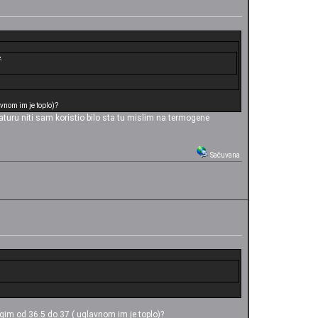
.
avnom im je toplo)?
uru niti sam koristio bilo sta tu mislim na termogene
Sačuvana
.
ugim od 36.5 do 37 ( uglavnom im je toplo)?