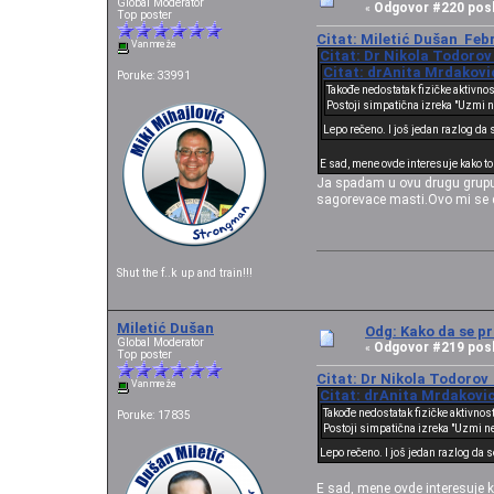
Global Moderator
Odgovor #220 posl
«
Top poster
Citat: Miletić Dušan Febr
Van mreže
Citat: Dr Nikola Todorov
Citat: drAnita Mrdakovic
Poruke: 33991
Takođe nedostatak fizičke aktivno
Postoji simpatična izreka "Uzmi neš
Lepo rečeno. I još jedan razlog da 
E sad, mene ovde interesuje kako to
Ja spadam u ovu drugu grupu 
sagorevace masti.Ovo mi se des
Shut the f..k up and train!!!
Miletić Dušan
Odg: Kako da se pr
Global Moderator
Odgovor #219 posl
«
Top poster
Citat: Dr Nikola Todorov 
Van mreže
Citat: drAnita Mrdakovic
Takođe nedostatak fizičke aktivnos
Poruke: 17835
Postoji simpatična izreka "Uzmi neš
Lepo rečeno. I još jedan razlog da s
E sad, mene ovde interesuje k