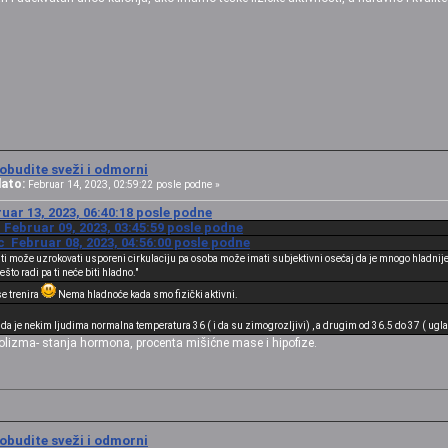
obudite sveži i odmorni
ato:
Februar 14, 2023, 02:59:22 posle podne »
uar 13, 2023, 06:40:18 posle podne
 Februar 09, 2023, 03:45:59 posle podne
 Februar 08, 2023, 04:56:00 posle podne
sti može uzrokovati usporeni cirkulaciju pa osoba može imati subjektivni osećaj da je mnogo hladnije
to radi pa ti neće biti hladno."
se trenira
Nema hladnoće kada smo fizički aktivni.
 da je nekim ljudima normalna temperatura 36 ( i da su zimogrozljivi) , a drugim od 36.5 do 37 ( ugl
lizma- stanja hormona, procenta mišićne mase i hipofize.
obudite sveži i odmorni