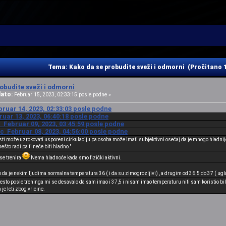
Tema: Kako da se probudite sveži i odmorni (Pročitano 
obudite sveži i odmorni
ato:
Februar 15, 2023, 02:33:15 posle podne »
bruar 14, 2023, 02:33:03 posle podne
ruar 13, 2023, 06:40:18 posle podne
 Februar 09, 2023, 03:45:59 posle podne
c Februar 08, 2023, 04:56:00 posle podne
sti može uzrokovati usporeni cirkulaciju pa osoba može imati subjektivni osećaj da je mnogo hladnij
što radi pa ti neće biti hladno."
 se trenira
Nema hladnoće kada smo fizički aktivni.
o da je nekim ljudima normalna temperatura 36 ( i da su zimogrozljivi) , a drugim od 36.5 do 37 ( ug
sto posle treninga mi se desavalo da sam imao i 37,5 i nisam imao temperaturu niti sam koristio bil
 je leti zbog vricine.