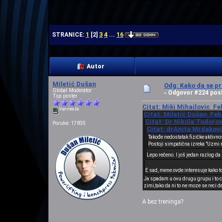
| | |
1
3
4
16
STRANICE:
[
2
]
...
Autor
Miletić Dušan
Odg: Kako da se pr
Global Moderator
Odgovor #224 posl
«
Top poster
Citat: Miki Mihajlovic Fe
Van mreže
Citat: Miletić Dušan Feb
Citat: Dr Nikola Todorov
Poruke: 17835
Citat: drAnita Mrdakovi
Takođe nedostatak fizičke aktivno
Postoji simpatična izreka "Uzmi ne
Lepo rečeno. I još jedan razlog da
E sad, mene ovde interesuje kako t
Ja spadam u ovu drugu grupu i to ce
zimi,tako da ni to ne moze se reci da
A bez treninga?