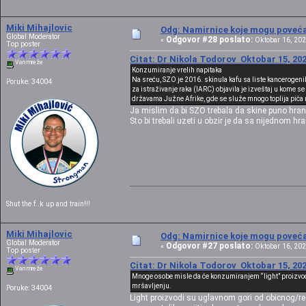
Miki Mihajlovic
Odg: Namirnice koje mogu povećat
Global Moderator
Odgovor #28 poslato:
«
Oktobar 16, 202
Top poster
Citat: Dr Nikola Todorov Oktobar 15, 202
Van mreže
Konzumiranje vrelih napitaka
Na sreću, SZO je 2016. skinula kafu sa liste kancerogen
Poruke: 34004
za istraživanje raka (IARC) objavila je izveštaj u kome se
državama Južne Afrike, gde se služe mnogo toplija pića n
Ja mislim da bi SZO trebala da skine puno hran
Sto bi trebali uzeti u obzir je da sa nijednom h
Shut the f..k up and train!!!
Miki Mihajlovic
Odg: Namirnice koje mogu povećat
Global Moderator
Odgovor #27 poslato:
«
Oktobar 16, 202
Top poster
Citat: Dr Nikola Todorov Oktobar 15, 202
Van mreže
Mnoge osobe misle da će konzumiranjem “light” proizvoda 
mršavljenju.
Poruke: 34004
Light proizvodi su uglavnom gori od obicnog/r