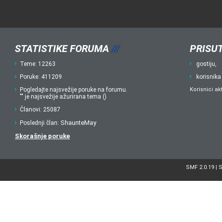
STATISTIKE FORUMA
///
PRISUT
Teme: 12263
gostiju,
Poruke: 411209
korisnika
Pogledajte najsvežije poruke na forumu.
Korisnici ak
"" je najsvežije ažurirana tema ()
Članovi: 25087
ShaunteMay
Poslednji član:
Skorašnje poruke
SMF 2.0.19
S
|