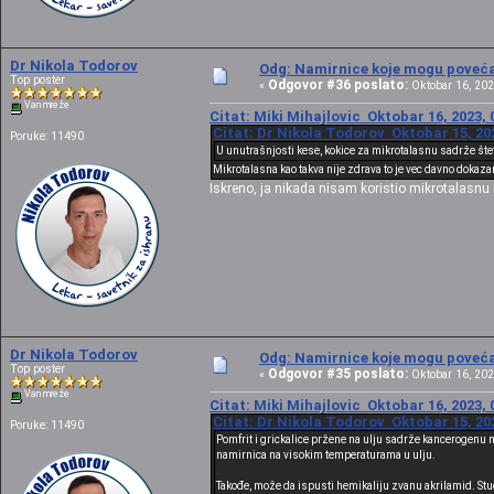
Dr Nikola Todorov
Odg: Namirnice koje mogu povećat
Top poster
Odgovor #36 poslato:
«
Oktobar 16, 202
Van mreže
Citat: Miki Mihajlovic Oktobar 16, 2023, 
Citat: Dr Nikola Todorov Oktobar 15, 20
Poruke: 11490
U unutrašnjosti kese, kokice za mikrotalasnu sadrže šte
Mikrotalasna kao takva nije zdrava to je vec davno dokazan
Iskreno, ja nikada nisam koristio mikrotalasnu i
Dr Nikola Todorov
Odg: Namirnice koje mogu povećat
Top poster
Odgovor #35 poslato:
«
Oktobar 16, 202
Van mreže
Citat: Miki Mihajlovic Oktobar 16, 2023, 
Citat: Dr Nikola Todorov Oktobar 15, 20
Poruke: 11490
Pomfrit i grickalice pržene na ulju sadrže kancerogenu 
namirnica na visokim temperaturama u ulju.
Takođe, može da ispusti hemikaliju zvanu akrilamid. Studi