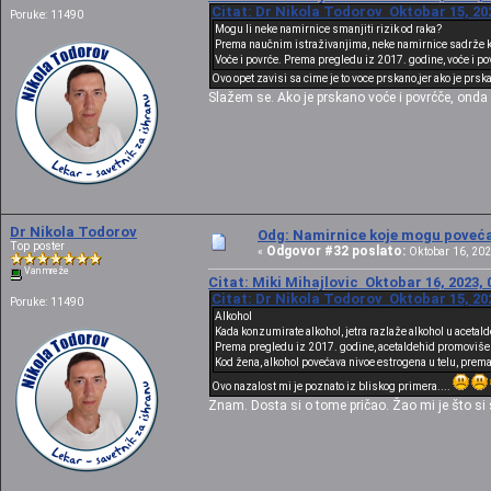
Citat: Dr Nikola Todorov Oktobar 15, 20
Poruke: 11490
Mogu li neke namirnice smanjiti rizik od raka?
Prema naučnim istraživanjima, neke namirnice sadrže kor
Voće i povrće. Prema pregledu iz 2017. godine, voće i p
Ovo opet zavisi sa cime je to voce prskano,jer ako je prs
Slažem se. Ako je prskano voće i povrćče, ond
Dr Nikola Todorov
Odg: Namirnice koje mogu povećat
Top poster
Odgovor #32 poslato:
«
Oktobar 16, 202
Van mreže
Citat: Miki Mihajlovic Oktobar 16, 2023, 
Citat: Dr Nikola Todorov Oktobar 15, 20
Poruke: 11490
Alkohol
Kada konzumirate alkohol, jetra razlaže alkohol u acetal
Prema pregledu iz 2017. godine, acetaldehid promoviše oš
Kod žena, alkohol povećava nivoe estrogena u telu, prem
Ovo nazalost mi je poznato iz bliskog primera....
Znam. Dosta si o tome pričao. Žao mi je što si sve