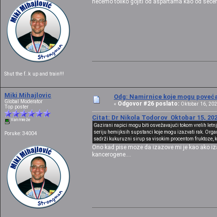
necemo toliko gojiti od aspartama kao od secera
Shut the f..k up and train!!!
Miki Mihajlovic
Odg: Namirnice koje mogu povećat
Global Moderator
Odgovor #26 poslato:
«
Oktobar 16, 202
Top poster
Citat: Dr Nikola Todorov Oktobar 15, 202
Van mreže
Gazirani napici mogu biti osvežavajući tokom vrelih letn
seriju hemijksih supstanci koje mogu izazvati rak. Orga
Poruke: 34004
sadrži kukuruzni sirup sa visokim procentom fruktoze, ko
Ono kad pise moze da izazove mi je kao ako iza
kancerogene....