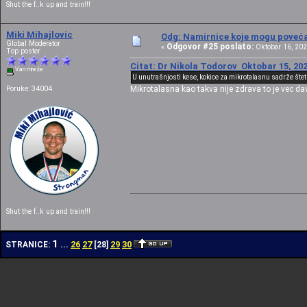
Shut the f..k up and train!!!
Miki Mihajlovic
Odg: Namirnice koje mogu povećat
Global Moderator
Odgovor #25 poslato:
«
Oktobar 16, 202
Top poster
Citat: Dr Nikola Todorov Oktobar 15, 202
Van mreže
U unutrašnjosti kese, kokice za mikrotalasnu sadrže štet
Mikrotalasna kao takva nije zdrava to je vec da
Poruke: 34004
Shut the f..k up and train!!!
1
26
27
29
30
STRANICE:
...
[
28
]