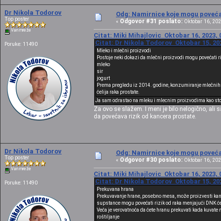
Dr Nikola Todorov
Odg: Namirnice koje mogu povećat
Top poster
Odgovor #31 poslato:
«
Oktobar 16, 202
Van mreže
Citat: Miki Mihajlovic Oktobar 16, 2023, 
Citat: Dr Nikola Todorov Oktobar 15, 20
Poruke: 11490
Mleko i mlečni proizvodi
Postoje neki dokazi da mlečni proizvodi mogu povećati r
mleko
sir
jogurt
Prema pregledu iz 2014. godine, konzumiranje mlečnih pro
ćelija raka prostate.
Ja sam odrastao na mleku i mlecnim proizvodima kao sto su
Za ovo se slažem. I meni je bilo nelogično, ali
da povećava rizik od kancera prostate.
Dr Nikola Todorov
Odg: Namirnice koje mogu povećat
Top poster
Odgovor #30 poslato:
«
Oktobar 16, 202
Van mreže
Citat: Miki Mihajlovic Oktobar 16, 2023, 
Citat: Dr Nikola Todorov Oktobar 15, 20
Poruke: 11490
Prekuvana hrana
Prekuvavanje hrane, posebno mesa, može proizvesti kan
supstance mogu povećati rizik od raka menjajući DNK će
Veća je verovatnoća da ćete hranu prekuvati kada kuva
roštiljanje