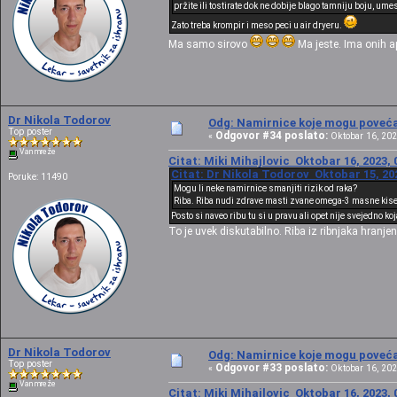
pržite ili tostirate dok ne dobije blago tamniju boju, u
Zato treba krompir i meso peci u air dryeru.
Ma samo sirovo
Ma jeste. Ima onih a
Dr Nikola Todorov
Odg: Namirnice koje mogu povećat
Top poster
Odgovor #34 poslato:
«
Oktobar 16, 202
Van mreže
Citat: Miki Mihajlovic Oktobar 16, 2023, 
Citat: Dr Nikola Todorov Oktobar 15, 20
Poruke: 11490
Mogu li neke namirnice smanjiti rizik od raka?
Riba. Riba nudi zdrave masti zvane omega-3 masne kise
Posto si naveo ribu tu si u pravu ali opet nije svejedno ko
To je uvek diskutabilno. Riba iz ribnjaka hran
Dr Nikola Todorov
Odg: Namirnice koje mogu povećat
Top poster
Odgovor #33 poslato:
«
Oktobar 16, 202
Van mreže
Citat: Miki Mihajlovic Oktobar 16, 2023, 