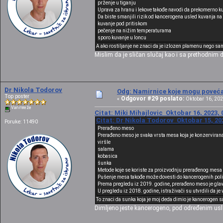
prženje u tiganju
Uprava za hranu i lekove takođe navodi da prekomerno ku
Da biste smanjili rizik od kancerogena usled kuvanja na 
kuvanje pod pritiskom
pečenje na nižim temperaturama
sporo kuvanje u loncu
A ako rostiljanje ne znaci da je izlozen plamenu nego sa
Mislim da je sličan slučaj kao i sa prethodnim 
Dr Nikola Todorov
Odg: Namirnice koje mogu povećat
Top poster
Odgovor #29 poslato:
«
Oktobar 16, 202
Van mreže
Citat: Miki Mihajlovic Oktobar 16, 2023, 
Citat: Dr Nikola Todorov Oktobar 15, 20
Poruke: 11490
Prerađeno meso
Prerađeno meso je svaka vrsta mesa koja je konzerviran
viršle
salama
kobasica
šunka
Metode koje se koriste za proizvodnju prerađenog mesa 
Pušenje mesa takođe može dovesti do kancerogenih poli
Prema pregledu iz 2019. godine, prerađeno meso je glavni
U pregledu iz 2018. godine, istraživači su utvrdili da j
To znaci da sunka koja je moj deda dimio je kancerogen s
Dimljeno jeste kancerogeno, pod određenim usl