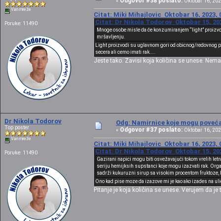
Odgovor #38 poslato:
«
Oktobar 16, 202
Van mreže
Citat: Miki Mihajlovic Oktobar 16, 2023, 
Citat: Dr Nikola Todorov Oktobar 15, 20
Poruke: 11490
Mnoge osobe misle da će konzumiranjem “light” proizvoda
mršavljenju.
Light proizvodi su uglavnom gori od obicnog/redovnog pr
secera ali cemo imati rak....
Jeste tako. Zavisi koja količina se unese. Nem
Dr Nikola Todorov
Odg: Namirnice koje mogu povećat
Top poster
Odgovor #37 poslato:
«
Oktobar 16, 202
Van mreže
Citat: Miki Mihajlovic Oktobar 16, 2023, 
Citat: Dr Nikola Todorov Oktobar 15, 20
Poruke: 11490
Gazirani napici mogu biti osvežavajući tokom vrelih let
seriju hemijksih supstanci koje mogu izazvati rak. Orga
sadrži kukuruzni sirup sa visokim procentom fruktoze, k
Ono kad pise moze da izazove mi je kao ako izades na uli
Pitanje je koja količina se unese. Verujem da je 