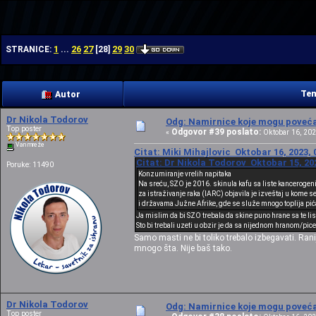
| | |
1
26
27
29
30
STRANICE:
...
[
28
]
Tem
Autor
Dr Nikola Todorov
Odg: Namirnice koje mogu povećat
Top poster
Odgovor #39 poslato:
«
Oktobar 16, 202
Van mreže
Citat: Miki Mihajlovic Oktobar 16, 2023, 
Citat: Dr Nikola Todorov Oktobar 15, 20
Poruke: 11490
Konzumiranje vrelih napitaka
Na sreću, SZO je 2016. skinula kafu sa liste kanceroge
za istraživanje raka (IARC) objavila je izveštaj u kome s
i državama Južne Afrike, gde se služe mnogo toplija pića
Ja mislim da bi SZO trebala da skine puno hrane sa te li
Sto bi trebali uzeti u obzir je da sa nijednom hranom/pice
Samo masti ne bi toliko trebalo izbegavati. Rani
mnogo šta. Nije baš tako.
Dr Nikola Todorov
Odg: Namirnice koje mogu povećat
Top poster