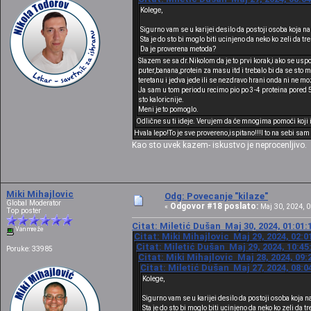
Kolege,
Sigurno vam se u karijei desilo da postoji osoba koja n
Sta je do sto bi moglo biti ucinjeno da neko ko zeli da t
Da je proverena metoda?
Slazem se sa dr.Nikolom da je to prvi korak,i ako se usp
puter,banana,protein za masu itd i trebalo bi da se sto 
teretanu i jedva jede ili se nezdravo hrani onda ni ne mo
Ja sam u tom periodu recimo pio po 3-4 proteina pored 
sto kaloricnije.
Meni je to pomoglo.
Odlične su ti ideje. Verujem da će mnogima pomoći koji
Hvala lepo!To je sve provereno,ispitano!!!I to na sebi sa
Kao sto uvek kazem- iskustvo je neprocenljivo.
Miki Mihajlovic
Odg: Povecanje "kilaze"
Global Moderator
Odgovor #18 poslato:
«
Maj 30, 2024, 0
Top poster
Citat: Miletić Dušan Maj 30, 2024, 01:01:
Van mreže
Citat: Miki Mihajlovic Maj 29, 2024, 02:
Citat: Miletić Dušan Maj 29, 2024, 10:45
Poruke: 33985
Citat: Miki Mihajlovic Maj 28, 2024, 09:
Citat: Miletić Dušan Maj 27, 2024, 08:0
Kolege,
Sigurno vam se u karijei desilo da postoji osoba koja 
Sta je do sto bi moglo biti ucinjeno da neko ko zeli da 