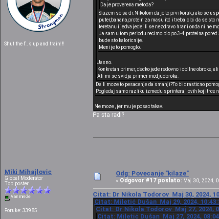
Da je proverena metoda?
Slazem se sa dr.Nikolom da je to prvi korak,i ako se usp
puter,banana,protein za masu itd i trebalo bi da se sto
teretanu i jedva jede ili se nezdravo hrani onda ni ne m
Ja sam u tom periodu recimo pio po 3-4 proteina pored
bude sto kaloricnije.
Shut the f..k up and train!!!
Meni je to pomoglo.
Jasno.
Konkretan primer, decko jede redovno i obilne obroke, al
Ali mi se svidja primer medjuobroka.
Da li moze to pesacenje da smanji?To bi drasticno pomog
Pogledaj samo razliku izmedu sprintera i ovih koji trce 
Ne moze , jer mu je posao takav.
Pa sta radi?
Miki Mihajlovic
Odg: Povecanje "kilaze"
Global Moderator
Odgovor #17 poslato:
«
Maj 30, 2024, 0
Top poster
Citat: Dr Nikola Todorov Maj 30, 2024, 1
Van mreže
Citat: Miletić Dušan Maj 29, 2024, 10:43
Citat: Dr Nikola Todorov Maj 27, 2024, 
Poruke: 33985
Citat: Miletić Dušan Maj 27, 2024, 08:0