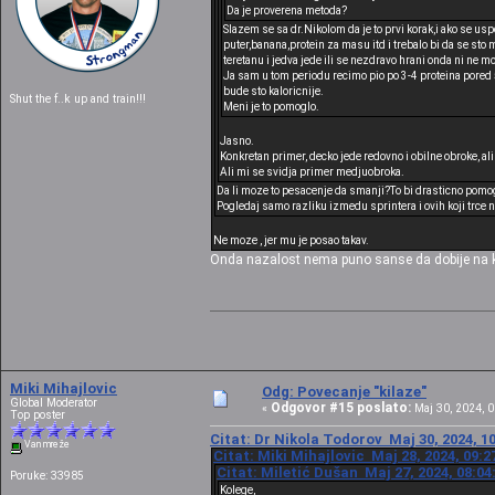
Da je proverena metoda?
Slazem se sa dr.Nikolom da je to prvi korak,i ako se usp
puter,banana,protein za masu itd i trebalo bi da se sto
teretanu i jedva jede ili se nezdravo hrani onda ni ne m
Ja sam u tom periodu recimo pio po 3-4 proteina pored
bude sto kaloricnije.
Shut the f..k up and train!!!
Meni je to pomoglo.
Jasno.
Konkretan primer, decko jede redovno i obilne obroke, al
Ali mi se svidja primer medjuobroka.
Da li moze to pesacenje da smanji?To bi drasticno pomog
Pogledaj samo razliku izmedu sprintera i ovih koji trce 
Ne moze , jer mu je posao takav.
Onda nazalost nema puno sanse da dobije na kila
Miki Mihajlovic
Odg: Povecanje "kilaze"
Global Moderator
Odgovor #15 poslato:
«
Maj 30, 2024, 0
Top poster
Citat: Dr Nikola Todorov Maj 30, 2024, 1
Van mreže
Citat: Miki Mihajlovic Maj 28, 2024, 09:2
Citat: Miletić Dušan Maj 27, 2024, 08:04
Poruke: 33985
Kolege,