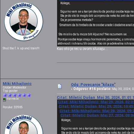
Kolege,
Sigurno vam se u karijei desilo da postoji osoba koja n
Sta je do sto bi moglo biti ucinjeno da neko ko zeli da t
Da je proverena metoda?
Smatram da bi trebalo da te osobe urade i dodatne analiz
Sta mislis da tu moze biti kljucno? Ne razumem se.
Postoje osobe koje imaju hormonski poremećaj, u smislu p
aktivnost i ishranu tih osoba. Ako im je adekvatna ishran
Shut the f..k up and train!!!
Kao sto je rec u ovom slucaju....
Miki Mihajlovic
Odg: Povecanje "kilaze"
Global Moderator
Odgovor #16 poslato:
«
Maj 30, 2024, 0
Top poster
Citat: Miletić Dušan Maj 30, 2024, 01:01:
Van mreže
Citat: Miki Mihajlovic Maj 29, 2024, 02:
Citat: Miletić Dušan Maj 29, 2024, 10:45
Poruke: 33985
Citat: Miki Mihajlovic Maj 28, 2024, 09:
Citat: Miletić Dušan Maj 27, 2024, 08:0
Kolege,
Sigurno vam se u karijei desilo da postoji osoba koja 
Sta je do sto bi moglo biti ucinjeno da neko ko zeli da 