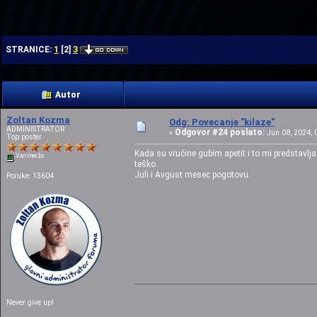
| | |
1
3
STRANICE:
[
2
]
Autor
Zoltan Kozma
Odg: Povecanje "kilaze"
ADMINISTRATOR
Odgovor #24 poslato:
«
Jun 08, 2024, 0
Top poster
Kada su vrućine gubim apetit i to mi predstavl
Van mreže
teško.
Juli i Avgust mesec pogotovu.
Poruke: 13604
Never give up!