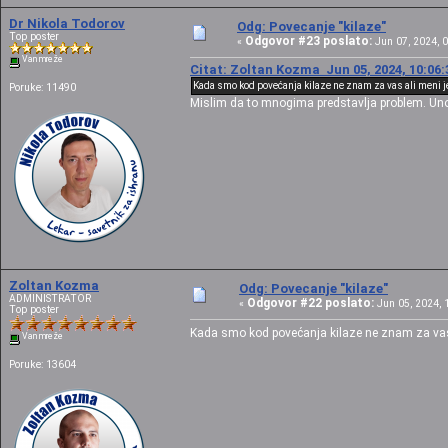
Dr Nikola Todorov
Odg: Povecanje "kilaze"
Top poster
Odgovor #23 poslato:
«
Jun 07, 2024, 0
Van mreže
Citat: Zoltan Kozma Jun 05, 2024, 10:06:
Kada smo kod povećanja kilaze ne znam za vas ali meni je 
Poruke: 11490
Mislim da to mnogima predstavlja problem. Un
Zoltan Kozma
Odg: Povecanje "kilaze"
ADMINISTRATOR
Odgovor #22 poslato:
«
Jun 05, 2024, 1
Top poster
Kada smo kod povećanja kilaze ne znam za vas al
Van mreže
Poruke: 13604