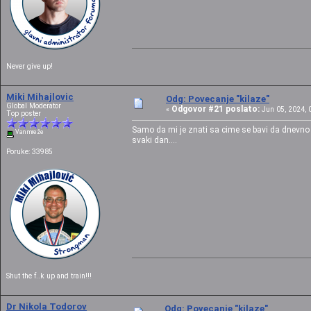
Never give up!
Miki Mihajlovic
Odg: Povecanje "kilaze"
Global Moderator
Odgovor #21 poslato:
«
Jun 05, 2024, 0
Top poster
Samo da mi je znati sa cime se bavi da dnevno 
Van mreže
svaki dan....
Poruke: 33985
Shut the f..k up and train!!!
Dr Nikola Todorov
Odg: Povecanje "kilaze"