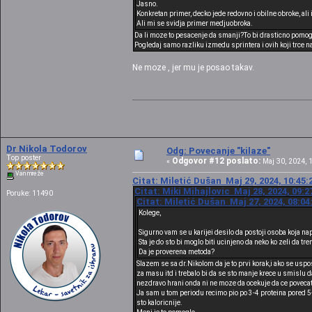
Jasno.
Konkretan primer, decko jede redovno i obilne obroke, ali
Ali mi se svidja primer medjuobroka.
Da li moze to pesacenje da smanji?To bi drasticno pomogl
Pogledaj samo razliku izmedu sprintera i ovih koji trce 
Ne moze , jer mu je posao takav.
Dr Nikola Todorov
Odg: Povecanje "kilaze"
Top poster
Odgovor #12 poslato:
«
Maj 30, 2024, 1
Van mreže
Citat: Miletić Dušan Maj 29, 2024, 10:45:
Citat: Miki Mihajlovic Maj 28, 2024, 09:2
Poruke: 11490
Citat: Miletić Dušan Maj 27, 2024, 08:04
Kolege,
Sigurno vam se u karijei desilo da postoji osoba koja n
Sta je do sto bi moglo biti ucinjeno da neko ko zeli da t
Da je proverena metoda?
Slazem se sa dr.Nikolom da je to prvi korak,i ako se uspo
za masu itd i trebalo bi da se sto manje krece u smislu da
nezdravo hrani onda ni ne moze da ocekuje da ce povecat
Ja sam u tom periodu recimo pio po 3-4 proteina pored 5
sto kaloricnije.