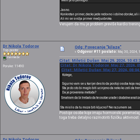
Meni je to pomoglo.
Jasno.
Konkretan primer, decko jede redovno i obilne obroke, ali 
Ali mi se svidja primer medjuobroka.
Verujem da mu je problem previše kardio treni
Dr Nikola Todorov
Odg: Povecanje "kilaze"
Top poster
Odgovor #11 poslato:
«
Maj 30, 2024, 1
Van mreže
Citat: Miletić Dušan Maj 29, 2024, 10:43:
Citat: Dr Nikola Todorov Maj 27, 2024, 0
Poruke: 11490
Citat: Miletić Dušan Maj 27, 2024, 08:04
Kolege,
Sigurno vam se u karijei desilo da postoji osoba koja n
Sta je do sto bi moglo biti ucinjeno da neko ko zeli da t
Da je proverena metoda?
Smatram da bi trebalo da te osobe urade i dodatne analize
Sta mislis da tu moze biti kljucno? Ne razumem se.
Postoje osobe koje imaju hormonski poremećaj,
toga treba detaljno razmotiriti fizičku aktivnos
Dr Nikola Todorov