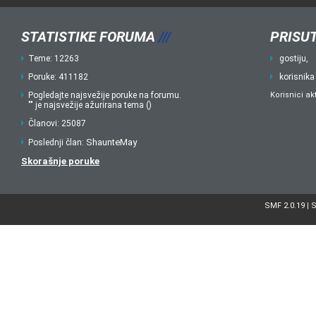
STATISTIKE FORUMA
///
PRISUT
Teme: 12263
gostiju,
Poruke: 411182
korisnika
Pogledajte najsvežije poruke na forumu.
Korisnici ak
"" je najsvežije ažurirana tema ()
Članovi: 25087
ShaunteMay
Poslednji član:
Skorašnje poruke
SMF 2.0.19
S
|