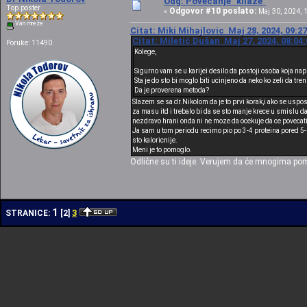
Odg: Povecanje "kilaze"
Top poster
Odgovor #10 poslato:
«
Maj 30, 2024, 1
Van mreže
Citat: Miki Mihajlovic Maj 28, 2024, 09:2
Citat: Miletić Dušan Maj 27, 2024, 08:04
Poruke: 11490
Kolege,
Sigurno vam se u karijei desilo da postoji osoba koja na
Sta je do sto bi moglo biti ucinjeno da neko ko zeli da tr
Da je proverena metoda?
Slazem se sa dr.Nikolom da je to prvi korak,i ako se uspos
za masu itd i trebalo bi da se sto manje krece u smislu da
nezdravo hrani onda ni ne moze da ocekuje da ce povecati
Ja sam u tom periodu recimo pio po 3-4 proteina pored 5
sto kaloricnije.
Meni je to pomoglo.
Odlične su ti ideje. Verujem da će mnogima pom
1
3
STRANICE:
[
2
]