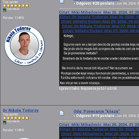
Top poster
Odgovor #20 poslato:
«
Jun 04, 2024, 0
Van mreže
Citat: Miki Mihajlovic Maj 30, 2024, 01:2
Citat: Dr Nikola Todorov Maj 30, 2024, 1
Poruke: 11490
Citat: Miletić Dušan Maj 29, 2024, 10:43
Citat: Dr Nikola Todorov Maj 27, 2024, 
Citat: Miletić Dušan Maj 27, 2024, 08:0
Kolege,
Sigurno vam se u karijei desilo da postoji osoba koja 
Sta je do sto bi moglo biti ucinjeno da neko ko zeli da 
Da je proverena metoda?
Smatram da bi trebalo da te osobe urade i dodatne analiz
Sta mislis da tu moze biti kljucno? Ne razumem se.
Postoje osobe koje imaju hormonski poremećaj, u smislu 
fizičku aktivnost i ishranu tih osoba. Ako im je adekvatn
Kao sto je rec u ovom slucaju....
Upravo tako. Najcesce je to i uzrok.
Dr Nikola Todorov
Odg: Povecanje "kilaze"
Top poster
Odgovor #19 poslato:
«
Jun 04, 2024, 0
Van mreže
Citat: Miki Mihajlovic Maj 30, 2024, 01:2
Citat: Dr Nikola Todorov Maj 30, 2024, 1
Poruke: 11490
Citat: Miki Mihajlovic Maj 28, 2024, 09:
Citat: Miletić Dušan Maj 27, 2024, 08:0