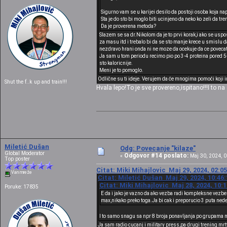
Sigurno vam se u karijei desilo da postoji osoba koja n
Sta je do sto bi moglo biti ucinjeno da neko ko zeli da t
Da je proverena metoda?
Slazem se sa dr.Nikolom da je to prvi korak,i ako se uspo
za masu itd i trebalo bi da se sto manje krece u smislu da
nezdravo hrani onda ni ne moze da ocekuje da ce povecat
Ja sam u tom periodu recimo pio po 3-4 proteina pored 5
sto kaloricnije.
Meni je to pomoglo.
Odlične su ti ideje. Verujem da će mnogima pomoći koji 
Shut the f..k up and train!!!
Hvala lepo!To je sve provereno,ispitano!!!I to 
Miletić Dušan
Odg: Povecanje "kilaze"
Global Moderator
Odgovor #14 poslato:
«
Maj 30, 2024, 0
Top poster
Citat: Miki Mihajlovic Maj 29, 2024, 02:0
Van mreže
Citat: Miletić Dušan Maj 29, 2024, 10:46
Citat: Miki Mihajlovic Maj 28, 2024, 10:
Poruke: 17835
E da i jako je vazno da ako vezba radi kompleksne vezbe 
max,nikako preko toga.Ja bi cak i preporucio 3 puta nede
I to samo snagu sa npr 8 broja ponavljanja po grupama 
Ja sam radio cucanj i military press,pa drugi trening mrtv