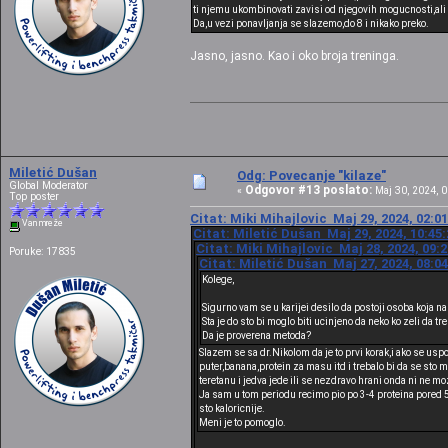
ti njemu ukombinovati zavisi od njegovih mogucnosti,ali ni
Da,u vezi ponavljanja se slazemo,do 8 i nikako preko.
Jasno, jasno. Kao i oko broja treninga.
Miletić Dušan
Odg: Povecanje "kilaze"
Global Moderator
Odgovor #13 poslato:
«
Maj 30, 2024, 0
Top poster
Citat: Miki Mihajlovic Maj 29, 2024, 02:0
Van mreže
Citat: Miletić Dušan Maj 29, 2024, 10:45
Citat: Miki Mihajlovic Maj 28, 2024, 09:
Poruke: 17835
Citat: Miletić Dušan Maj 27, 2024, 08:0
Kolege,
Sigurno vam se u karijei desilo da postoji osoba koja n
Sta je do sto bi moglo biti ucinjeno da neko ko zeli da t
Da je proverena metoda?
Slazem se sa dr.Nikolom da je to prvi korak,i ako se usp
puter,banana,protein za masu itd i trebalo bi da se sto 
teretanu i jedva jede ili se nezdravo hrani onda ni ne mo
Ja sam u tom periodu recimo pio po 3-4 proteina pored 
sto kaloricnije.
Meni je to pomoglo.