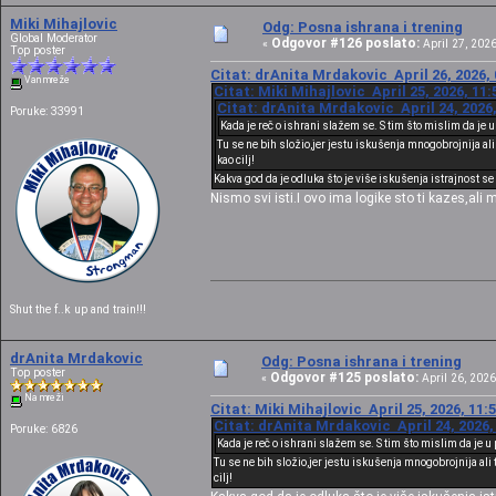
Miki Mihajlovic
Odg: Posna ishrana i trening
Global Moderator
Odgovor #126 poslato:
«
April 27, 2026
Top poster
Citat: drAnita Mrdakovic April 26, 2026,
Van mreže
Citat: Miki Mihajlovic April 25, 2026, 11
Citat: drAnita Mrdakovic April 24, 2026
Poruke: 33991
Kada je reč o ishrani slažem se. S tim što mislim da je
Tu se ne bih složio,jer jestu iskušenja mnogobrojnija ali 
kao cilj!
Kakva god da je odluka što je više iskušenja istrajnost se
Nismo svi isti.I ovo ima logike sto ti kazes,ali 
Shut the f..k up and train!!!
drAnita Mrdakovic
Odg: Posna ishrana i trening
Top poster
Odgovor #125 poslato:
«
April 26, 2026
Na mreži
Citat: Miki Mihajlovic April 25, 2026, 11:
Citat: drAnita Mrdakovic April 24, 2026,
Poruke: 6826
Kada je reč o ishrani slažem se. S tim što mislim da je
Tu se ne bih složio,jer jestu iskušenja mnogobrojnija ali 
cilj!