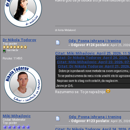
Kakva god da je odluka što je više iskušenja ist
dr Anita Mrdaković
Dr Nikola Todorov
Odg: Posna ishrana i trening
Top poster
Odgovor #124 poslato:
«
April 25, 2026
Van mreže
Citat: Miki Mihajlovic April 25, 2026, 11:
Citat: Dr Nikola Todorov April 24, 2026,
Poruke: 11490
Citat: Miki Mihajlovic April 22, 2026, 07
Citat: Dr Nikola Todorov April 21, 2026
Dobro je isprobavati nove metode na svom organizmu, 
To se podrazumeva da necu nista uraditi sto bi ugrozaval
Napisao sam to zbog svih ostalih, da naglasim.
Jasno je 😉💪
Razumemo se. To je najvažnije
Miki Mihajlovic
Odg: Posna ishrana i trening
Global Moderator
Odgovor #123 poslato:
«
April 25, 2026
Top poster
Citat: Dr Nikola Todorov April 24, 2026, 