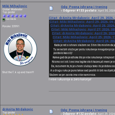
Miki Mihajlovic
Odg: Posna ishrana i trening
Global Moderator
Odgovor #133 poslato:
«
April 30, 2026
Top poster
Citat: drAnita Mrdakovic April 29, 2026,
Van mreže
Citat: Miki Mihajlovic April 29, 2026, 09
Citat: drAnita Mrdakovic April 28, 2026
Poruke: 33991
Citat: Miki Mihajlovic April 27, 2026, 0
Citat: drAnita Mrdakovic April 26, 202
Citat: Miki Mihajlovic April 25, 2026, 
Citat: drAnita Mrdakovic April 24, 202
Kada je reč o ishrani slažem se. S tim što mislim da
Tu se ne bih složio,jer jestu iskušenja mnogobrojnija a
postavio kao cilj!
Kakva god da je odluka što je više iskušenja istrajnost
Nismo svi isti.I ovo ima logike sto ti kazes,ali meni je 
Da, razumem te, to je u tvom slučaju tako i to je dobra oso
A u drugu ruku je puno lakse sad postiti ili biti na dijet
Shut the f..k up and train!!!
Slažem se jer zaista ima više namirnica.
I vise i ukusnije a zero kalorija!
drAnita Mrdakovic
Odg: Posna ishrana i trening
Top poster
Odgovor #132 poslato:
«
April 29, 2026