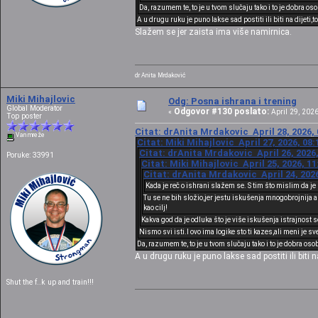
Da, razumem te, to je u tvom slučaju tako i to je dobra oso
A u drugu ruku je puno lakse sad postiti ili biti na dijeti
Slažem se jer zaista ima više namirnica.
dr Anita Mrdaković
Miki Mihajlovic
Odg: Posna ishrana i trening
Global Moderator
Odgovor #130 poslato:
«
April 29, 2026
Top poster
Citat: drAnita Mrdakovic April 28, 2026,
Van mreže
Citat: Miki Mihajlovic April 27, 2026, 08
Citat: drAnita Mrdakovic April 26, 2026
Poruke: 33991
Citat: Miki Mihajlovic April 25, 2026, 1
Citat: drAnita Mrdakovic April 24, 202
Kada je reč o ishrani slažem se. S tim što mislim da 
Tu se ne bih složio,jer jestu iskušenja mnogobrojnija al
kao cilj!
Kakva god da je odluka što je više iskušenja istrajnost s
Nismo svi isti.I ovo ima logike sto ti kazes,ali meni je sv
Da, razumem te, to je u tvom slučaju tako i to je dobra osob
A u drugu ruku je puno lakse sad postiti ili biti
Shut the f..k up and train!!!