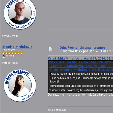
Never give up!
drAnita Mrdakovic
Odg: Posna ishrana i trening
Top poster
Odgovor #127 poslato:
«
April 28, 2026
Na mreži
Citat: Miki Mihajlovic April 27, 2026, 08:
Citat: drAnita Mrdakovic April 26, 2026,
Poruke: 6826
Citat: Miki Mihajlovic April 25, 2026, 11
Citat: drAnita Mrdakovic April 24, 2026
Kada je reč o ishrani slažem se. S tim što mislim da j
Tu se ne bih složio,jer jestu iskušenja mnogobrojnija ali
kao cilj!
Kakva god da je odluka što je više iskušenja istrajnost s
Nismo svi isti.I ovo ima logike sto ti kazes,ali meni je sv
Da, razumem te, to je u tvom slučaju tako i to je
dr Anita Mrdaković