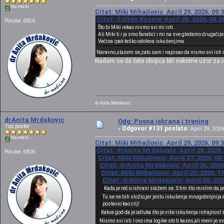
Na mreži
Citat: Miki Mihajlovic April 29, 2026, 09:
Citat: Zoltan Kozma April 28, 2026, 04:3
Poruke: 6826
Što bi Miki rekao nismo svi mi isti.
Ali Miki ti i ja smo fanatici i mi na sve gledamo drugačije
Većina ipak teško odoleva iskušenjima.
Naravno,slazem se,zato sam i napisao da nismo svi isti i 
Nadam se da ćete obojica biti nekome uzor za i
dr Anita Mrdaković
drAnita Mrdakovic
Odg: Posna ishrana i trening
Top poster
Odgovor #131 poslato:
«
April 29, 2026
Na mreži
Citat: Miki Mihajlovic April 29, 2026, 09:
Citat: drAnita Mrdakovic April 28, 2026,
Poruke: 6826
Citat: Miki Mihajlovic April 27, 2026, 08
Citat: drAnita Mrdakovic April 26, 2026
Citat: Miki Mihajlovic April 25, 2026, 1
Citat: drAnita Mrdakovic April 24, 202
Kada je reč o ishrani slažem se. S tim što mislim da 
Tu se ne bih složio,jer jestu iskušenja mnogobrojnija al
postavio kao cilj!
Kakva god da je odluka što je više iskušenja istrajnost 
Nismo svi isti.I ovo ima logike sto ti kazes,ali meni je s