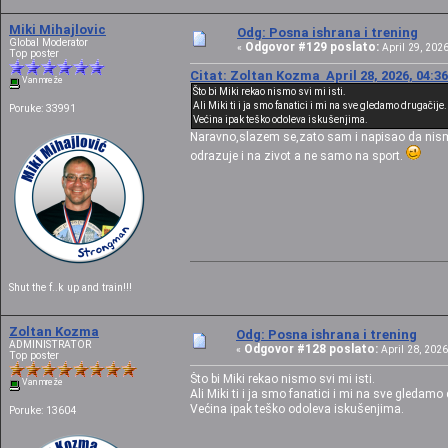
Miki Mihajlovic
Odg: Posna ishrana i trening
Global Moderator
Odgovor #129 poslato:
«
April 29, 2026
Top poster
Citat: Zoltan Kozma April 28, 2026, 04:3
Van mreže
Što bi Miki rekao nismo svi mi isti.
Ali Miki ti i ja smo fanatici i mi na sve gledamo drugačije.
Poruke: 33991
Većina ipak teško odoleva iskušenjima.
Naravno,slazem se,zato sam i napisao da nismo s
odrazuje i na zivot a ne samo na sport.
Shut the f..k up and train!!!
Zoltan Kozma
Odg: Posna ishrana i trening
ADMINISTRATOR
Odgovor #128 poslato:
«
April 28, 2026
Top poster
Što bi Miki rekao nismo svi mi isti.
Van mreže
Ali Miki ti i ja smo fanatici i mi na sve gledamo 
Većina ipak teško odoleva iskušenjima.
Poruke: 13604