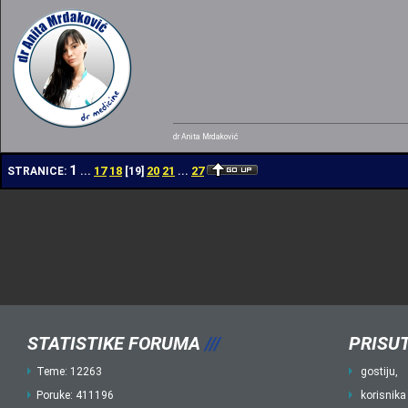
dr Anita Mrdaković
1
17
18
20
21
27
STRANICE:
...
[
19
]
...
STATISTIKE FORUMA
///
PRISUT
Teme: 12263
gostiju,
Poruke: 411196
korisnika