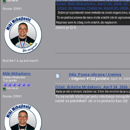
Van mreže
Citat: Miki Mihajlovic April 22, 2026, 07
Citat: Dr Nikola Todorov April 21, 2026,
Poruke: 33991
Dobro je isprobavati nove metode na svom organizmu, s
To se podrazumeva da necu nista uraditi sto bi ugrozavalo
Napisao sam to zbog svih ostalih, da naglasim.
Jasno je 😉💪
Shut the f..k up and train!!!
Miki Mihajlovic
Odg: Posna ishrana i trening
Global Moderator
Odgovor #122 poslato:
«
April 25, 2026
Top poster
Citat: drAnita Mrdakovic April 24, 2026,
Van mreže
Kada je reč o ishrani slažem se. S tim što mislim da je 
Tu se ne bih složio,jer jestu iskušenja mnogobro
Poruke: 33991
nećeš se pokolebati! Jer si to postavio kao cilj!