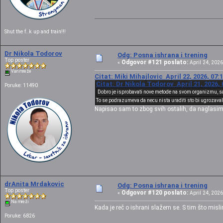
Shut the f..k up and train!!!
Dr Nikola Todorov
Odg: Posna ishrana i trening
Top poster
Odgovor #121 poslato:
«
April 24, 2026
Van mreže
Citat: Miki Mihajlovic April 22, 2026, 07:
Citat: Dr Nikola Todorov April 21, 2026,
Poruke: 11490
Dobro je isprobavati nove metode na svom organizmu, s
To se podrazumeva da necu nista uraditi sto bi ugrozavalo 
Napisao sam to zbog svih ostalih, da naglasim
drAnita Mrdakovic
Odg: Posna ishrana i trening
Top poster
Odgovor #120 poslato:
«
April 24, 2026
Na mreži
Kada je reč o ishrani slažem se. S tim što misl
Poruke: 6826