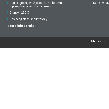
Pogledajte najsvežije poruke na forumu.
Korisnici ak
"" je najsvežije ažurirana tema ()
Članovi: 25087
ShaunteMay
Poslednji član:
Skorašnje poruke
SMF 2.0.19
S
|