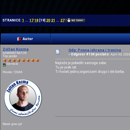
| | |
1
17
18
20
21
27
STRANICE:
...
[
19
]
...
Autor
Zoltan Kozma
Odg: Posna ishrana i trening
ADMINISTRATOR
Odgovor #134 poslato:
«
April 30, 2026
Top poster
Najteže je pobediti samoga sebe.
Van mreže
Tu je uvek rat.
Ti hoćeš jedno,organizam drugo I ide borba.
Poruke: 13604
Never give up!