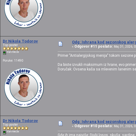
Dr Nikola Todorov
Odg: Ishrana kod sezonskog alerg
Top poster
Odgovor #11 poslato:
«
Maj 31, 2026, 0
Van mreže
Primer "Antialergijskog menija" tokom sezone p
Poruke: 11490
Da biste izvukli maksimum iz hrane, evo prime
Doručak: Ovsena kaša sa mlevenim lanenim sem
Dr Nikola Todorov
Odg: Ishrana kod sezonskog alerg
Top poster
Odgovor #10 poslato:
«
Maj 31, 2026, 0
Van mreže
Gde ih ima najviše: Divlji losos, skuša, sardine