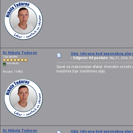
Dr Nikola Todorov
Odg: Ishrana kod sezonskog alerg
Top poster
Odgovor #4 poslato:
«
Maj 31, 2026, 01
Van mreže
Savet za maksimalan efekat: Kvercetin se teže
mastima (npr. maslinovo ulje).
Poruke: 11490
Dr Nikola Todorov
Odg: Ishrana kod sezonskog alerg