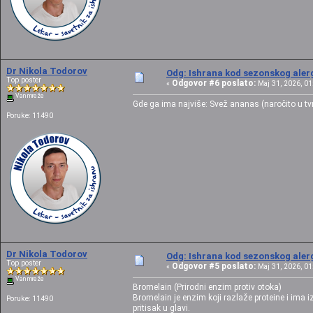
Dr Nikola Todorov
Odg: Ishrana kod sezonskog alerg
Top poster
Odgovor #6 poslato:
«
Maj 31, 2026, 01
Van mreže
Gde ga ima najviše: Svež ananas (naročito u tv
Poruke: 11490
Dr Nikola Todorov
Odg: Ishrana kod sezonskog alerg
Top poster
Odgovor #5 poslato:
«
Maj 31, 2026, 01
Van mreže
Bromelain (Prirodni enzim protiv otoka)
Bromelain je enzim koji razlaže proteine i ima
Poruke: 11490
pritisak u glavi.