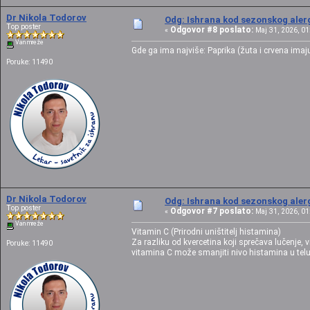
Dr Nikola Todorov
Odg: Ishrana kod sezonskog alerg
Top poster
Odgovor #8 poslato:
«
Maj 31, 2026, 01
Van mreže
Gde ga ima najviše: Paprika (žuta i crvena imaju 
Poruke: 11490
Dr Nikola Todorov
Odg: Ishrana kod sezonskog alerg
Top poster
Odgovor #7 poslato:
«
Maj 31, 2026, 01
Van mreže
Vitamin C (Prirodni uništitelj histamina)
Za razliku od kvercetina koji sprečava lučenje,
Poruke: 11490
vitamina C može smanjiti nivo histamina u tel