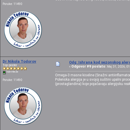
Poruke: 11490
Dr Nikola Todorov
Odg: Ishrana kod sezonskog alerg
Top poster
Odgovor #9 poslato:
«
Maj 31, 2026, 01
Van mreže
Omega-3 masne kiseline (Snažni antiinflamato
Polenska alergija je u svojoj suštini upalni p
Poruke: 11490
(prostaglandina) koje pojačavaju alergijsku reak