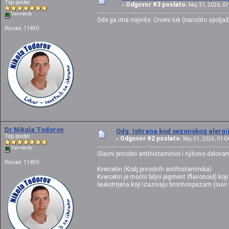
Top poster
Odgovor #3 poslato:
«
Maj 31, 2026, 01
Van mreže
Gde ga ima najviše: Crveni luk (naročito spoljašn
Poruke: 11490
Dr Nikola Todorov
Odg: Ishrana kod sezonskog alergij
Top poster
Odgovor #2 poslato:
«
Maj 31, 2026, 01:04
Van mreže
Glavni prirodni antihistaminici i njihovo delovan
Poruke: 11490
Kvercetin (Kralj prirodnih antihistaminika)
Kvercetin je moćni biljni pigment (flavonoid) 
leukotrijena koji izazivaju bronhospazam (suvi k