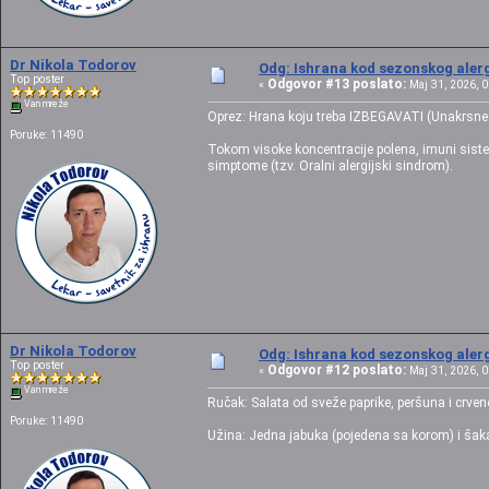
Dr Nikola Todorov
Odg: Ishrana kod sezonskog alerg
Top poster
Odgovor #13 poslato:
«
Maj 31, 2026, 0
Van mreže
Oprez: Hrana koju treba IZBEGAVATI (Unakrsne 
Poruke: 11490
Tokom visoke koncentracije polena, imuni sistem
simptome (tzv. Oralni alergijski sindrom).
Dr Nikola Todorov
Odg: Ishrana kod sezonskog alerg
Top poster
Odgovor #12 poslato:
«
Maj 31, 2026, 0
Van mreže
Ručak: Salata od sveže paprike, peršuna i crve
Poruke: 11490
Užina: Jedna jabuka (pojedena sa korom) i šak