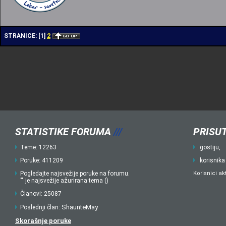
2
STRANICE:
[
1
]
STATISTIKE FORUMA
///
PRISUT
Teme: 12263
gostiju,
Poruke: 411209
korisnika
Pogledajte najsvežije poruke na forumu.
Korisnici ak
"" je najsvežije ažurirana tema ()
Članovi: 25087
ShaunteMay
Poslednji član:
Skorašnje poruke