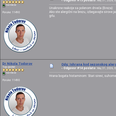
Odgovor #15 poslato:
«
Maj 31, 2026, 0
Van mreže
Unakrsne reakcije sa polenom drveća (Breza):
Ako ste alergični na brezu, izbegavajte sirove ja
Poruke: 11490
grlu.
Dr Nikola Todorov
Odg: Ishrana kod sezonskog alerg
Top poster
Odgovor #14 poslato:
«
Maj 31, 2026, 0
Van mreže
Hrana bogata histaminom: Stari sirevi, suhomesna
Poruke: 11490