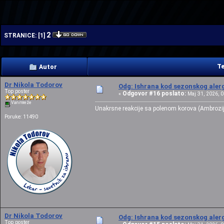
| | |
2
STRANICE:
[
1
]
Te
Autor
Dr Nikola Todorov
Odg: Ishrana kod sezonskog alerg
Top poster
Odgovor #16 poslato:
«
Maj 31, 2026, 0
Van mreže
Unakrsne reakcije sa polenom korova (Ambrozija
Poruke: 11490
Dr Nikola Todorov
Odg: Ishrana kod sezonskog alerg
Top poster