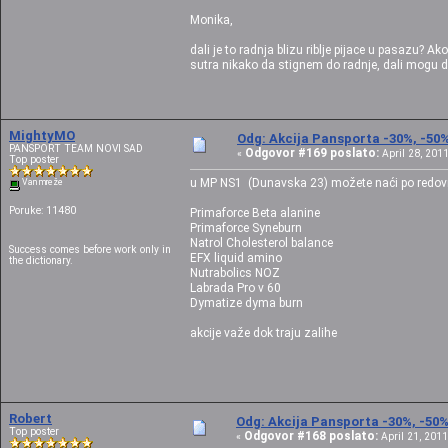
Monika,
dali je to radnja blizu riblje pijace u pasazu? A
sutra nikako da stignem do radnje, dali mogu 
MightyMO
Odg: Akcija Pansporta -30%, -50
PANSPORT TEAM NOVI SAD
Odgovor #169 poslato:
«
April 28, 2011
Top poster
u MP NS1 (Dunavska 23) možete naći po redov
Van mreže
Poruke: 11480
Primaforce Beta alanine
Primaforce Syneburn
Natrol Cholesterol balance
Success comes before work only in
EFX liquid amino
the dictionary.
Nutrabolics NOZ
Labrada Pro v 60
Dymatize dyma burn
akcije važe dok traju zalihe
Robert
Odg: Akcija Pansporta -30%, -50
Top poster
Odgovor #168 poslato:
«
April 21, 2011