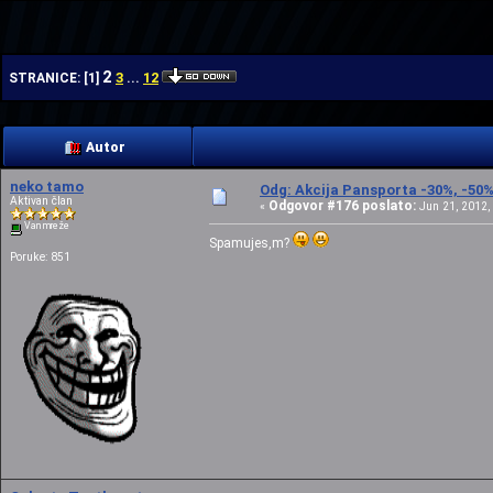
| | |
2
3
12
STRANICE:
[
1
]
...
Autor
neko tamo
Odg: Akcija Pansporta -30%, -50
Aktivan član
Odgovor #176 poslato:
«
Jun 21, 2012, 
Van mreže
Spamujes,m?
Poruke: 851