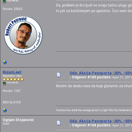
Van mreže
Da, problem je što ljudi ne znaju tačnu ulogu g
Poruke: 20555
to još sa korišćenjem po uputstvu. Čuo sam dos
BojanLeet
Odg: Akcija Pansporta -30%, -50
Napredni član
Odgovor #165 poslato:
«
April 21, 2011
Van mreže
Mislim da decko nece da kupi glutamin za imunit
Poruke: 1267
BRO-SLAYER
You know how dumb the average person is, right? Well by mathematical
Ognjen Stojanović
Odg: Akcija Pansporta -30%, -50
Gost
Odgovor #164 poslato:
«
April 21, 2011