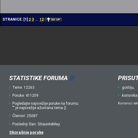
2
3
12
STRANICE:
[
1
]
...
STATISTIKE FORUMA
///
PRISUT
Teme: 12263
gostiju,
Poruke: 411209
korisnika
Pogledajte najsvežije poruke na forumu.
Korisnici ak
"" je najsvežije ažurirana tema ()
Članovi: 25087
ShaunteMay
Poslednji član:
Skorašnje poruke