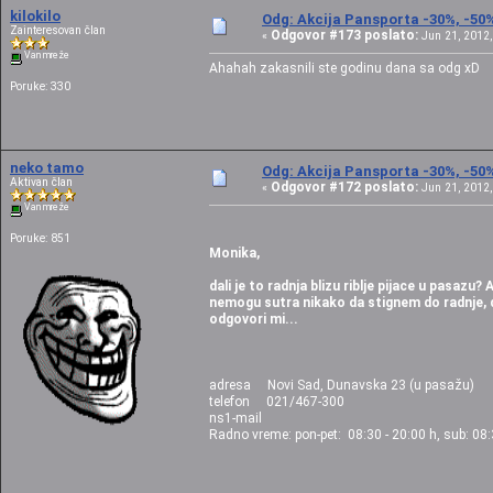
kilokilo
Odg: Akcija Pansporta -30%, -50
Zainteresovan član
Odgovor #173 poslato:
«
Jun 21, 2012,
Van mreže
Ahahah zakasnili ste godinu dana sa odg xD
Poruke: 330
neko tamo
Odg: Akcija Pansporta -30%, -50
Aktivan član
Odgovor #172 poslato:
«
Jun 21, 2012,
Van mreže
Poruke: 851
Monika,
dali je to radnja blizu riblje pijace u pasazu?
nemogu sutra nikako da stignem do radnje, 
odgovori mi...
adresa Novi Sad, Dunavska 23 (u pasažu)
telefon 021/467-300
ns1-mail
Radno vreme: pon-pet: 08:30 - 20:00 h, sub: 08: