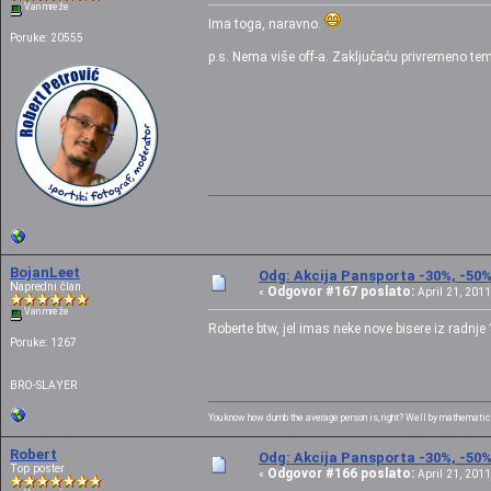
Van mreže
Ima toga, naravno.
Poruke: 20555
p.s. Nema više off-a. Zaključaću privremeno te
BojanLeet
Odg: Akcija Pansporta -30%, -50
Napredni član
Odgovor #167 poslato:
«
April 21, 2011
Van mreže
Roberte btw, jel imas neke nove bisere iz radnje
Poruke: 1267
BRO-SLAYER
You know how dumb the average person is, right? Well by mathematical
Robert
Odg: Akcija Pansporta -30%, -50
Top poster
Odgovor #166 poslato:
«
April 21, 2011