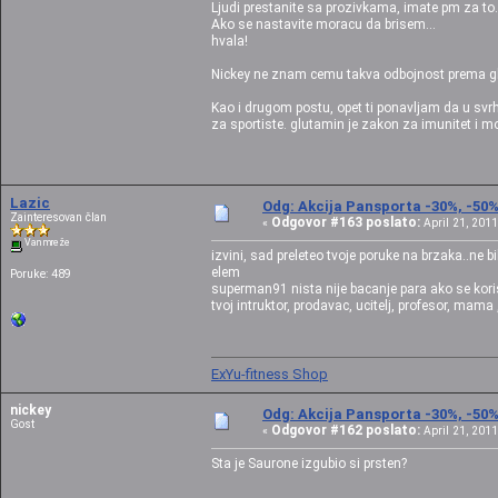
Ljudi prestanite sa prozivkama, imate pm za to.
Ako se nastavite moracu da brisem...
hvala!
Nickey ne znam cemu takva odbojnost prema glut
Kao i drugom postu, opet ti ponavljam da u svrh
za sportiste. glutamin je zakon za imunitet i moz
Lazic
Odg: Akcija Pansporta -30%, -50
Zainteresovan član
Odgovor #163 poslato:
«
April 21, 2011
Van mreže
izvini, sad preleteo tvoje poruke na brzaka..ne
elem
Poruke: 489
superman91 nista nije bacanje para ako se korist
tvoj intruktor, prodavac, ucitelj, profesor, mama
ExYu-fitness Shop
nickey
Odg: Akcija Pansporta -30%, -50
Gost
Odgovor #162 poslato:
«
April 21, 2011
Sta je Saurone izgubio si prsten?