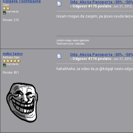
Colgate Toothpaste
Odg: Akcija Pansporta -30%, -50
Član
Odgovor #175 poslato:
«
Jun 21, 2012, 
Van mreže
nisam mogao da zaspim, pa pisao svuda bez
Poruke: 215
Jedem munje, serem gromove.
Terorisem ovce i kokoske.
neko tamo
Odg: Akcija Pansporta -30%, -50
Aktivan član
Odgovor #174 poslato:
«
Jun 21, 2012, 
Van mreže
hahahhaha.Ja video da je @kolgejt nesto odgo
Poruke: 851