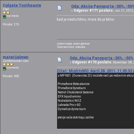
Colgate Toothpaste
Odg: Akcija Pansporta -30%, -50
Član
Odgovor #171 poslato:
«
Jun 21, 2012,
Van mreže
kad je nesto hitno, mora da je bitno
Poruke: 215
Jedem munje, serem gromove.
Terorisem ovce i kokoske.
materijalmen
Odg: Akcija Pansporta -30%, -50%
Zainteresovan član
Odgovor #170 poslato:
«
Novembar 08, 2
Van mreže
Citat: MightyMO April 28, 2011, 11:05:52
u MP NS1 (Dunavska 23) možete naći po redovnim akci
Poruke: 405
Primaforce Beta alanine
Primaforce Syneburn
Natrol Cholesterol balance
EFX liquid amino
Nutrabolics NOZ
Labrada Pro v 60
Dymatize dyma burn
akcije važe dok traju zalihe