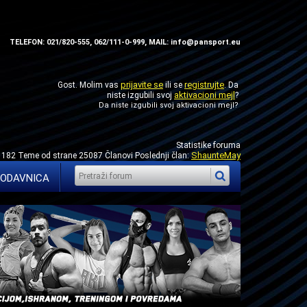
TELEFON: 021/820-555, 062/111-0-999, MAIL: info@pansport.eu
prijavite se
registrujte
Gost. Molim vas
ili se
. Da
aktivacioni mejl
niste izgubili svoj
?
Da niste izgubili svoj
aktivacioni mejl
?
Statistike foruma
ShaunteMay
1182 Teme od strane 25087 Članovi Poslednji član:
ODAVNICA