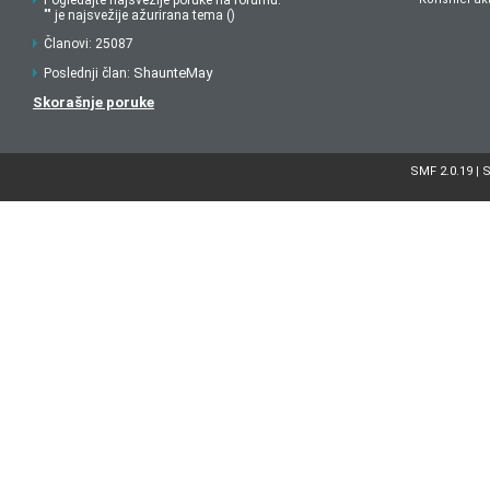
Pogledajte najsvežije poruke na forumu.
"" je najsvežije ažurirana tema ()
Članovi: 25087
ShaunteMay
Poslednji član:
Skorašnje poruke
SMF 2.0.19
S
|