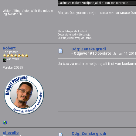
Ja čuo za malerozne ljude, ali ti si van konkurencije.
Weightlifting sister, with the middle
Ма јок бре уопште није... како живот може бит
leg twister! :D
Sta je dobar, a sta los trip?
Dobar trip je kad vidis zmaja.
Los trip je kad zmaj vidi tebe.
Robert
Odg: Zenske grudi
Top poster
Odgovor #10 poslato:
«
Januar 11, 2011
Van mreže
Ja čuo za malerozne ljude, ali ti si van konkure
Poruke: 20555
chevelle
Odg: Zenske grudi