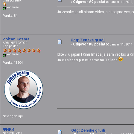
Član početnik
Odgovor #9 poslato:
«
Januar 11, 2011, 
Van mreže
Ja zenske grudi nisam video, a ni opipao vec 
Poruke: 84
Zoltan Kozma
Odg: Zenske grudi
ADMINISTRATOR
Odgovor #8 poslato:
«
Januar 11, 2011, 
Top poster
Idite vi u japan I Kinu (mada ja sam vec bio u K
Van mreže
Ja cu sledeci put ici samo na Tajland
Poruke: 13604
Never give up!
ФИКИ
Odg: Zenske grudi
Napredni član