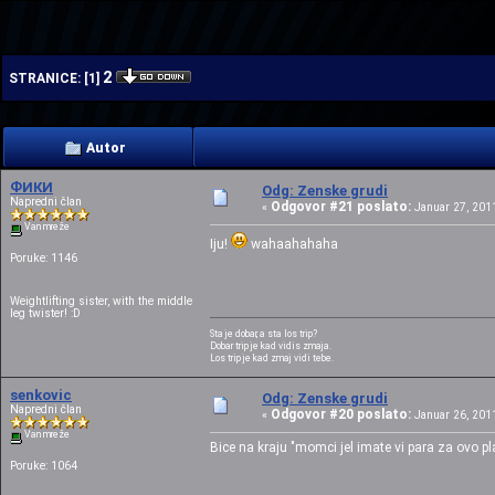
| | | |
2
STRANICE:
[
1
]
Autor
ФИКИ
Odg: Zenske grudi
Napredni član
Odgovor #21 poslato:
«
Januar 27, 2011
Van mreže
Iju!
wahaahahaha
Poruke: 1146
Weightlifting sister, with the middle
leg twister! :D
Sta je dobar, a sta los trip?
Dobar trip je kad vidis zmaja.
Los trip je kad zmaj vidi tebe.
senkovic
Odg: Zenske grudi
Napredni član
Odgovor #20 poslato:
«
Januar 26, 2011
Van mreže
Bice na kraju "momci jel imate vi para za ovo p
Poruke: 1064