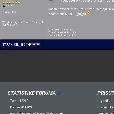
Odgovor #7 poslato:
«
Januar 11, 2011,
Van mreže
Japan, tamo bi trebali, jesu ružne i nemaju ba
Poruke: 1146
Znači vizuelizacija! (@)(@)
Weightlifting sister, with the middle
leg twister! :D
Sta je dobar, a sta los trip?
Dobar trip je kad vidis zmaja.
Los trip je kad zmaj vidi tebe.
2
STRANICE:
[
1
]
STATISTIKE FORUMA
///
PRISUT
Teme: 12263
gostiju,
Poruke: 411209
korisnika
Korisnici ak