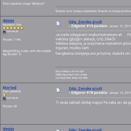
Klub sportova snage "Senkovic"
Šampioni se ne stvaraju u teretanama. Šampioni se stvaraju od nečega 
ФИКИ
Odg: Zenske grudi
Napredni član
Odgovor #19 poslato:
«
Januar 15, 2011
Van mreže
Ja inače izbegavam ovakve komentare ali. . . Po
Veličina (@)(@)= plata(â‚¬)/IQ ZNAČI!
Poruke: 1146
Veličina dabome, je srazmerna mesečnim prima
siguran, muško sam.
Weightlifting sister, with the middle
Devojkama izvinjenje,ovo je humor, doduše crn 
leg twister! :D
Sta je dobar, a sta los trip?
Dobar trip je kad vidis zmaja.
Los trip je kad zmaj vidi tebe.
Morted
Odg: Zenske grudi
Član početnik
Odgovor #18 poslato:
«
Januar 14, 2011
Van mreže
Ti onda odmah skidaj majcu! Pa neka ce i da pa
Poruke: 69
ФИКИ
Odg: Zenske grudi