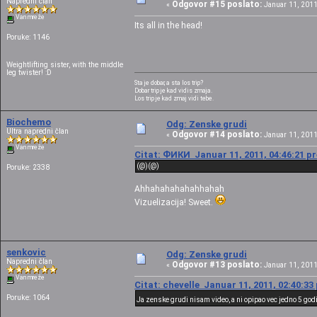
Napredni član
Odgovor #15 poslato:
«
Januar 11, 2011
Van mreže
Its all in the head!
Poruke: 1146
Weightlifting sister, with the middle
leg twister! :D
Sta je dobar, a sta los trip?
Dobar trip je kad vidis zmaja.
Los trip je kad zmaj vidi tebe.
Biochemo
Odg: Zenske grudi
Ultra napredni član
Odgovor #14 poslato:
«
Januar 11, 2011
Van mreže
Citat: ФИКИ Januar 11, 2011, 04:46:21 p
(@)(@)
Poruke: 2338
Ahhahahahahahhahah
Vizuelizacija! Sweet.
senkovic
Odg: Zenske grudi
Napredni član
Odgovor #13 poslato:
«
Januar 11, 2011
Van mreže
Citat: chevelle Januar 11, 2011, 02:40:33
Poruke: 1064
Ja zenske grudi nisam video, a ni opipao vec jedno 5 go