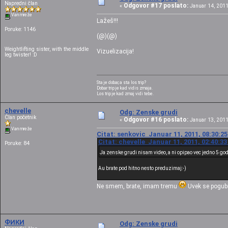
Napredni član
Odgovor #17 poslato:
«
Januar 14, 2011
Van mreže
Lažeš!!!
Poruke: 1146
(@)(@)
Weightlifting sister, with the middle
Vizuelizacija!
leg twister! :D
Sta je dobar, a sta los trip?
Dobar trip je kad vidis zmaja.
Los trip je kad zmaj vidi tebe.
chevelle
Odg: Zenske grudi
Član početnik
Odgovor #16 poslato:
«
Januar 13, 2011
Van mreže
Citat: senkovic Januar 11, 2011, 08:30:2
Citat: chevelle Januar 11, 2011, 02:40:3
Poruke: 84
Ja zenske grudi nisam video, a ni opipao vec jedno 5 g
Au brate pod hitno nesto preduzimaj:-)
Ne smem, brate, imam tremu
Uvek se pogubi
ФИКИ
Odg: Zenske grudi