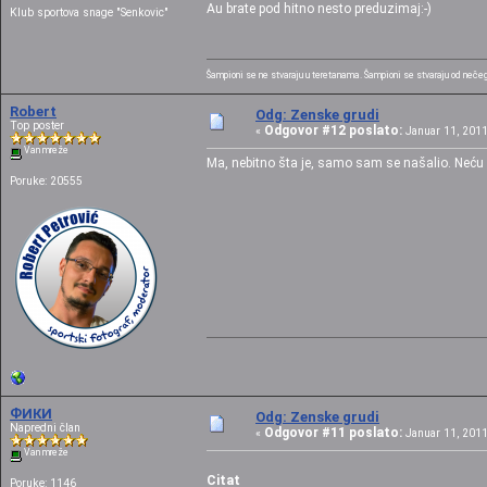
Au brate pod hitno nesto preduzimaj:-)
Klub sportova snage "Senkovic"
Šampioni se ne stvaraju u teretanama. Šampioni se stvaraju od nečega 
Robert
Odg: Zenske grudi
Top poster
Odgovor #12 poslato:
«
Januar 11, 2011
Van mreže
Ma, nebitno šta je, samo sam se našalio. Neću 
Poruke: 20555
ФИКИ
Odg: Zenske grudi
Napredni član
Odgovor #11 poslato:
«
Januar 11, 2011
Van mreže
Citat
Poruke: 1146