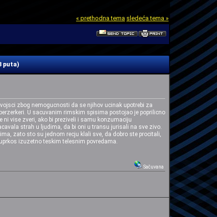
« prethodna tema
sledeća tema »
3 puta)
 u vojsci zbog nemogucnosti da se njihov ucinak upotrebi za
i berzerkeri. U sacuvanim rimskim spisima postojao je poprilicno
 ni vise zveri, ako bi preziveli i samu konzumaciju
cavala strah u ljudima, da bi oni u transu jurisali na sve zivo.
ma, zato sto su jednom recju klali sve, da dobro ste procitali,
ave uprkos izuzetno teskim telesnim povredama.
Sačuvana