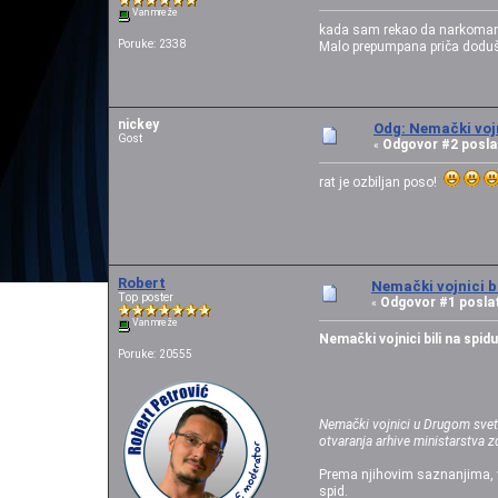
Van mreže
kada sam rekao da narkomani 
Poruke: 2338
Malo prepumpana priča doduše.
nickey
Odg: Nemački vojn
Gost
Odgovor #2 posla
«
rat je ozbiljan poso!
Robert
Nemački vojnici bi
Top poster
Odgovor #1 posla
«
Van mreže
Nemački vojnici bili na spidu
Poruke: 20555
Nemački vojnici u Drugom svetsk
otvaranja arhive ministarstva z
Prema njihovim saznanjima, vo
spid.