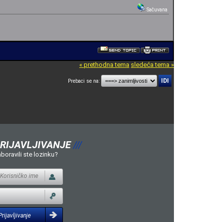
Sačuvana
« prethodna tema
sledeća tema »
Prebaci se na:
RIJAVLJIVANJE
///
boravili ste lozinku?