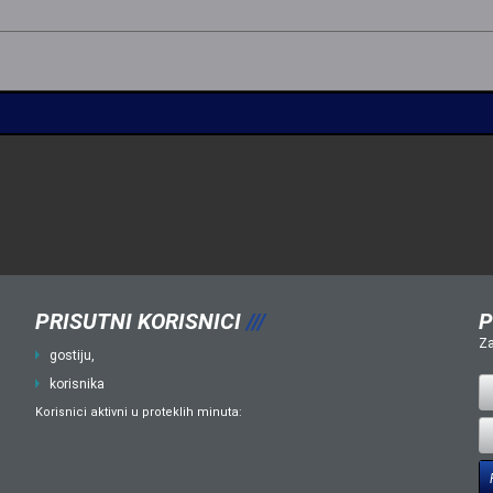
PRISUTNI KORISNICI
///
P
Za
gostiju,
korisnika
Korisnici aktivni u proteklih minuta: