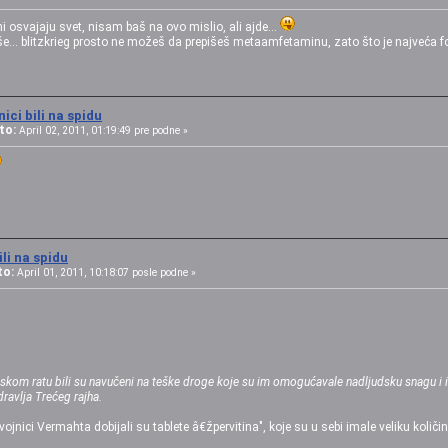
osvajaju svet, nisam baš na ovo mislio, ali ajde...
.. blitzkrieg prosto ne možeš da prepišeš metaamfetaminu, zato što je najveća fora 
ici bili na spidu
to:
April 02, 2011, 01:19:49 pre podne »
li na spidu
to:
April 01, 2011, 10:18:07 posle podne »
om ratu bili su navučeni na teške droge koje su im omogućavale nadljudsku snagu i izdr
dravlja Trećeg rajha.
jnici Vermahta dobijali su tablete â€žpervitina", koje su u sebi imale veliku kol