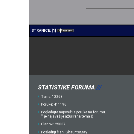
STRANICE:
[
1
]
STATISTIKE FORUMA
///
Teme: 12263
Poruke: 411196
Pogledajte najsvežije poruke na forumu.
"" je najsvežije ažurirana tema ()
Članovi: 25087
ShaunteMay
Poslednji član: