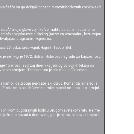
ajčešće su ga dobijali pripadnici vazduhoplovnih i tenkovskih
ji usaĂ°enoj u glave vojnika Vermahta da su oni superiorna
 Nemačka vojska izvela blickrig (naziv za iznenadnu, brzu vojnu
hvaljujući drogiranim vojnicima.
aca 20. veka, tada vojnik Hajnrih Teodor Bel.
o je Bel, koji je 1972. dobio i Nobelovu nagradu za književnost.
gel" prenosi i sadržaj dnevnika jednog od vojnih lekara sa
Crvenom armijom. Temperatura je bila minus 30 stepeni
u, a kamoli da probiju neprijateljski obruč. Komanda je naredila
. Probili smo obruč Crvene armije i spasli se - napisao je vojni
e i prilikom dugotrajnijih borbi u Drugom svetskom ratu. Naime,
linije fronta nazad u domovinu, gde je njihov oporavak trajao i