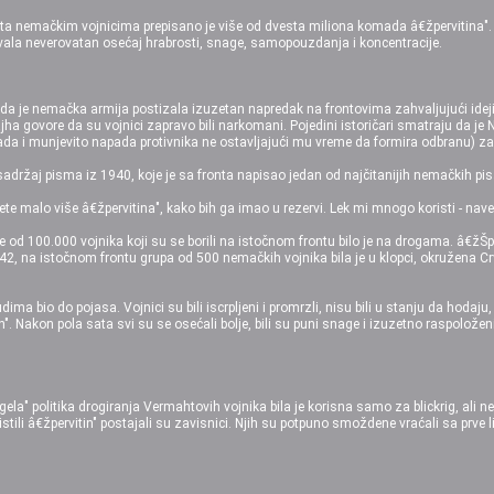
a nemačkim vojnicima prepisano je više od dvesta miliona komada â€žpervitina". N
la neverovatan osećaj hrabrosti, snage, samopouzdanja i koncentracije.
li da je nemačka armija postizala izuzetan napredak na frontovima zahvaljujući ide
ajha govore da su vojnici zapravo bili narkomani. Pojedini istoričari smatraju da je
ada i munjevito napada protivnika ne ostavljajući mu vreme da formira odbranu) za
sadržaj pisma iz 1940, koje je sa fronta napisao jedan od najčitanijih nemačkih pis
te malo više â€žpervitina", kako bih ga imao u rezervi. Lek mi mnogo koristi - nave
 od 100.000 vojnika koji su se borili na istočnom frontu bilo je na drogama. â€žŠpi
942, na istočnom frontu grupa od 500 nemačkih vojnika bila je u klopci, okružena 
judima bio do pojasa. Vojnici su bili iscrpljeni i promrzli, nisu bili u stanju da hodaj
". Nakon pola sata svi su se osećali bolje, bili su puni snage i izuzetno raspoloženi
la" politika drogiranja Vermahtovih vojnika bila je korisna samo za blickrig, ali n
istili â€žpervitin" postajali su zavisnici. Njih su potpuno smoždene vraćali sa prve 