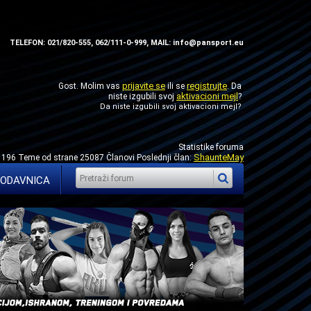
TELEFON: 021/820-555, 062/111-0-999, MAIL: info@pansport.eu
prijavite se
registrujte
Gost. Molim vas
ili se
. Da
aktivacioni mejl
niste izgubili svoj
?
Da niste izgubili svoj
aktivacioni mejl
?
Statistike foruma
ShaunteMay
1196 Teme od strane 25087 Članovi Poslednji član:
ODAVNICA