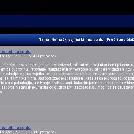
Tema: Nemački vojnici bili na spidu (Pročitano 686
ici bili na spidu
to:
April 02, 2011, 05:04:21 pre podne »
 nije nista novo, hors i lsd su isto proizvodi militarizma, koji nisu imali primenu
 na gudrovinu i ratovanje. Najizrazeniji primeri toga su bili jbeni Vikinzi i njihov
anja odredjene grupe vojnika koji pod dejstvom teskih halucinogena postaju ni manje
ezi sa jakim toksinima. Sad podlozno je spekulaci ali kaze se da je droga toliko poja
ila cista psihologija, uterivanje straha u kosti kako rimljanima tako i samim Vikinzi
ak i saborce. Vecina ih je umirala od gubitka krvi, zato sto nisu mogli da se zaust
o.
ici bili na spidu
to:
April 02, 2011, 01:53:15 pre podne »