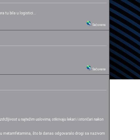
tu bila u logistici...
Sačuvana
Sačuvana
žljivost u najtežim uslovima, otkrivaju lekari i istoričari nakon
ičinu metamfetamina, što bi danas odgovaralo drogi sa nazivom