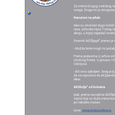
Za vreme Drugog svetskog rat
snaga. Droga im je omogućava
Navučeni na pilule
Iako su istoričari dugo misli
rasa, arhivske tajne Trećeg r
akciju, u kojoj napadač iznen
Dnevnik â€žŠpigel" preneo je 
- Možda biste mogli mi pošalje
Prema podacima iz arhive više
istočnog fronta. U januaru 1
Celzijusa.
- Bili smo opkoljeni. Sneg je l
da se vojnicima da â€žpervitin
lekar.
â€žBolje" od kokaina
Ipak, prema navodima â€žŠpige
vojnici koji su duže vreme kor
po nekoliko meseci.
www.pressonline.rs
Izvor: