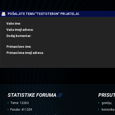
| | |
POŠALJITE TEMU "TESTOTERON" PRIJATELJU.
Vaše ime:
Vaša imejl adresa:
Dodaj komentar:
Primaočevo ime:
Primaočeva imejl adresa:
STATISTIKE FORUMA
///
PRISUT
Teme: 12263
gostiju,
Poruke: 411209
korisnika