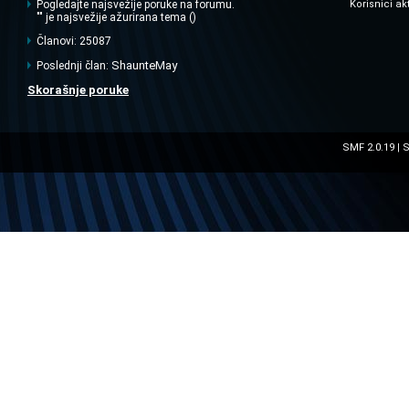
Pogledajte najsvežije poruke na forumu.
Korisnici ak
"" je najsvežije ažurirana tema ()
Članovi: 25087
ShaunteMay
Poslednji član:
Skorašnje poruke
SMF 2.0.19
S
|