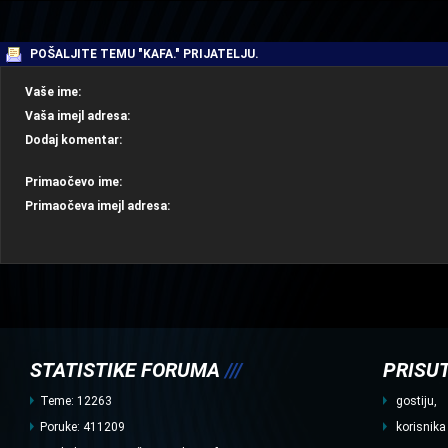
| |
POŠALJITE TEMU "KAFA." PRIJATELJU.
Vaše ime:
Vaša imejl adresa:
Dodaj komentar:
Primaočevo ime:
Primaočeva imejl adresa:
STATISTIKE FORUMA
///
PRISUT
Teme: 12263
gostiju,
Poruke: 411209
korisnika