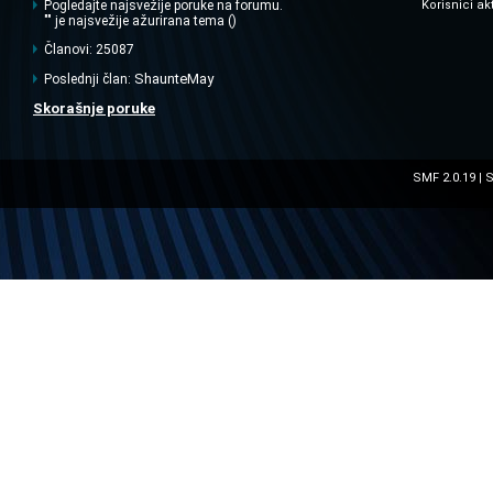
Pogledajte najsvežije poruke na forumu.
Korisnici ak
"" je najsvežije ažurirana tema ()
Članovi: 25087
ShaunteMay
Poslednji član:
Skorašnje poruke
SMF 2.0.19
S
|