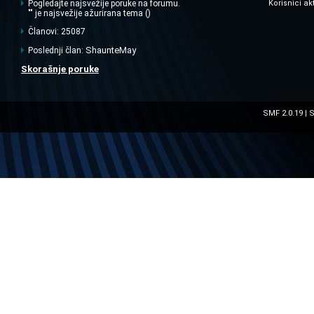
Pogledajte najsvežije poruke na forumu.
Korisnici ak
"" je najsvežije ažurirana tema ()
Članovi: 25087
ShaunteMay
Poslednji član:
Skorašnje poruke
SMF 2.0.19
S
|