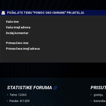
| | |
POŠALJITE TEMU "POMOC OKO ISHRANE" PRIJATELJU.
Vaše ime:
Vaša imejl adresa:
Dodaj komentar:
Primaočevo ime:
Primaočeva imejl adresa:
STATISTIKE FORUMA
///
PRISUT
Teme: 12263
gostiju,
Poruke: 411209
korisnika