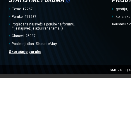
STATISTIKE FORUMA
///
PRISUT
Teme: 12267
gostiju,
Poruke: 411287
korisnika
Pogledajte najsvežije poruke na forumu.
Korisnici ak
"" je najsvežije ažurirana tema ()
Članovi: 25087
ShaunteMay
Poslednji član:
Skorašnje poruke
SMF 2.0.19
S
|