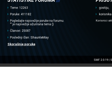
STATISTIKE FORUMA
///
PRISUT
Teme: 12263
gostiju,
Poruke: 411182
korisnika
Pogledajte najsvežije poruke na forumu.
Korisnici ak
"" je najsvežije ažurirana tema ()
Članovi: 25087
ShaunteMay
Poslednji član:
Skorašnje poruke
SMF 2.0.19
S
|