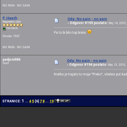
NO PAIN - NO GAIN
P. Heath
Odg: No pain - no gain
Napredni član
Odgovor #195 poslato:
«
Maj 14, 2015,
Van mreže
Pa to bi bilo top brate.
Poruke: 1967
NO PAIN - NO GAIN
pedjoni986
Odg: No pain - no gain
Gost
Odgovor #194 poslato:
«
Maj 13, 2015, 
Kratko je trajalo to moje ^Preko^, sledeci put 
1
4
5
7
8
19
STRANICE:
...
[
6
]
...