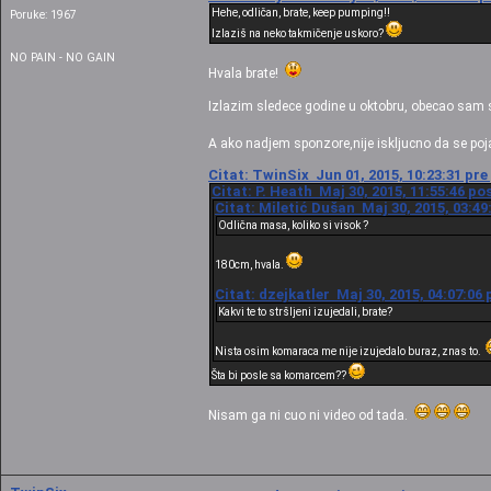
Hehe, odličan, brate, keep pumping!!
Poruke: 1967
Izlaziš na neko takmičenje uskoro?
NO PAIN - NO GAIN
Hvala brate!
Izlazim sledece godine u oktobru, obecao sam s
A ako nadjem sponzore,nije iskljucno da se po
Citat: TwinSix Jun 01, 2015, 10:23:31 pr
Citat: P. Heath Maj 30, 2015, 11:55:46 po
Citat: Miletić Dušan Maj 30, 2015, 03:49
Odlična masa, koliko si visok ?
180cm, hvala.
Citat: dzejkatler Maj 30, 2015, 04:07:06
Kakvi te to stršljeni izujedali, brate?
Nista osim komaraca me nije izujedalo buraz, znas to.
Šta bi posle sa komarcem??
Nisam ga ni cuo ni video od tada.