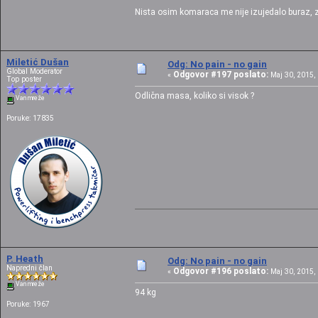
Nista osim komaraca me nije izujedalo buraz,
Miletić Dušan
Odg: No pain - no gain
Global Moderator
Odgovor #197 poslato:
«
Maj 30, 2015, 
Top poster
Odlična masa, koliko si visok ?
Van mreže
Poruke: 17835
P. Heath
Odg: No pain - no gain
Napredni član
Odgovor #196 poslato:
«
Maj 30, 2015, 
Van mreže
94 kg
Poruke: 1967