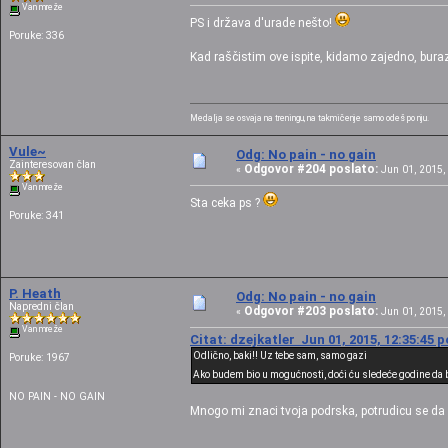
Van mreže
PS i država d'urade nešto!
Poruke: 336
Kad raščistim ove ispite, kidamo zajedno, bur
Medalja se osvaja na treningu, na takmičenje samo odeš po nju.
Vule~
Odg: No pain - no gain
Zainteresovan član
Odgovor #204 poslato:
«
Jun 01, 2015, 
Van mreže
Sta ceka ps ?
Poruke: 341
P. Heath
Odg: No pain - no gain
Napredni član
Odgovor #203 poslato:
«
Jun 01, 2015, 
Van mreže
Citat: dzejkatler Jun 01, 2015, 12:35:45 
Odlično, baki!! Uz tebe sam, samo gazi
Poruke: 1967
Ako budem bio u mogućnosti, doći ću sledeće godine da
NO PAIN - NO GAIN
Mnogo mi znaci tvoja podrska, potrudicu se d