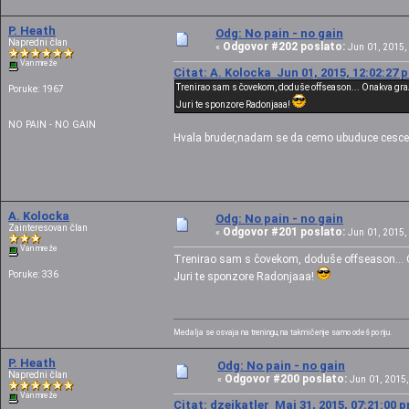
P. Heath
Odg: No pain - no gain
Napredni član
Odgovor #202 poslato:
«
Jun 01, 2015, 
Van mreže
Citat: A. Kolocka Jun 01, 2015, 12:02:27 
Trenirao sam s čovekom, doduše offseason... Onakva gr
Poruke: 1967
Juri te sponzore Radonjaaa!
NO PAIN - NO GAIN
Hvala bruder,nadam se da cemo ubuduce cesce 
A. Kolocka
Odg: No pain - no gain
Zainteresovan član
Odgovor #201 poslato:
«
Jun 01, 2015, 
Van mreže
Trenirao sam s čovekom, doduše offseason...
Poruke: 336
Juri te sponzore Radonjaaa!
Medalja se osvaja na treningu, na takmičenje samo odeš po nju.
P. Heath
Odg: No pain - no gain
Napredni član
Odgovor #200 poslato:
«
Jun 01, 2015,
Van mreže
Citat: dzejkatler Maj 31, 2015, 07:21:00 