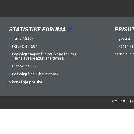
STATISTIKE FORUMA
///
PRISUT
Teme: 12267
gostiju,
Poruke: 411287
korisnika
Pogledajte najsvežije poruke na forumu.
Korisnici ak
"" je najsvežije ažurirana tema ()
Članovi: 25087
ShaunteMay
Poslednji član:
Skorašnje poruke
SMF 2.0.19
S
|