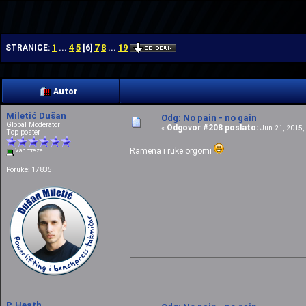
| | | |
1
4
5
7
8
19
STRANICE:
...
[
6
]
...
Autor
Miletić Dušan
Odg: No pain - no gain
Global Moderator
Odgovor #208 poslato:
«
Jun 21, 2015, 
Top poster
Ramena i ruke orgomi
Van mreže
Poruke: 17835
P. Heath