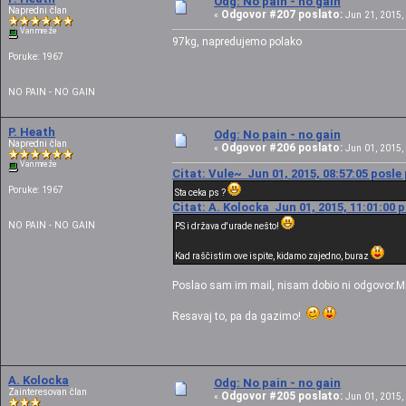
Odg: No pain - no gain
Napredni član
Odgovor #207 poslato:
«
Jun 21, 2015, 
Van mreže
97kg, napredujemo polako
Poruke: 1967
NO PAIN - NO GAIN
P. Heath
Odg: No pain - no gain
Napredni član
Odgovor #206 poslato:
«
Jun 01, 2015, 
Van mreže
Citat: Vule~ Jun 01, 2015, 08:57:05 posle
Poruke: 1967
Sta ceka ps ?
Citat: A. Kolocka Jun 01, 2015, 11:01:00 
NO PAIN - NO GAIN
PS i država d'urade nešto!
Kad raščistim ove ispite, kidamo zajedno, buraz
Poslao sam im mail, nisam dobio ni odgovor.Mis
Resavaj to, pa da gazimo!
A. Kolocka
Odg: No pain - no gain
Zainteresovan član
Odgovor #205 poslato:
«
Jun 01, 2015, 