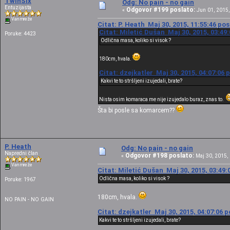
TwinSix
Odg: No pain - no gain
Entuzijasta
Odgovor #199 poslato:
«
Jun 01, 2015,
Van mreže
Citat: P. Heath Maj 30, 2015, 11:55:46 po
Citat: Miletić Dušan Maj 30, 2015, 03:49
Poruke: 4423
Odlična masa, koliko si visok ?
180cm, hvala.
Citat: dzejkatler Maj 30, 2015, 04:07:06 
Kakvi te to stršljeni izujedali, brate?
Nista osim komaraca me nije izujedalo buraz, znas to.
Šta bi posle sa komarcem??
P. Heath
Odg: No pain - no gain
Napredni član
Odgovor #198 poslato:
«
Maj 30, 2015, 
Van mreže
Citat: Miletić Dušan Maj 30, 2015, 03:49:
Odlična masa, koliko si visok ?
Poruke: 1967
180cm, hvala.
NO PAIN - NO GAIN
Citat: dzejkatler Maj 30, 2015, 04:07:06 
Kakvi te to stršljeni izujedali, brate?