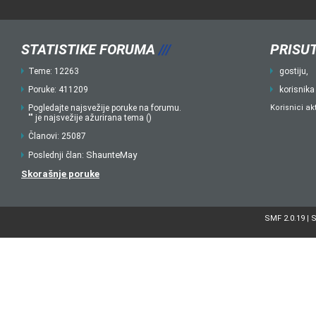
STATISTIKE FORUMA
///
PRISUT
Teme: 12263
gostiju,
Poruke: 411209
korisnika
Pogledajte najsvežije poruke na forumu.
Korisnici ak
"" je najsvežije ažurirana tema ()
Članovi: 25087
ShaunteMay
Poslednji član:
Skorašnje poruke
SMF 2.0.19
S
|