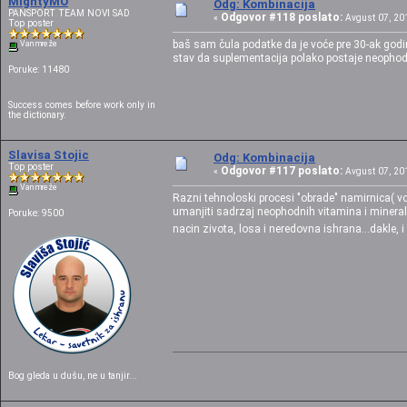
MightyMO
Odg: Kombinacija
PANSPORT TEAM NOVI SAD
Odgovor #118 poslato:
«
Avgust 07, 201
Top poster
baš sam čula podatke da je voće pre 30-ak godin
Van mreže
stav da suplementacija polako postaje neophod
Poruke: 11480
Success comes before work only in
the dictionary.
Slavisa Stojic
Odg: Kombinacija
Top poster
Odgovor #117 poslato:
«
Avgust 07, 201
Van mreže
Razni tehnoloski procesi "obrade" namirnica( voc
umanjiti sadrzaj neophodnih vitamina i minerala.
Poruke: 9500
nacin zivota, losa i neredovna ishrana...dakle, i
Bog gleda u dušu, ne u tanjir...