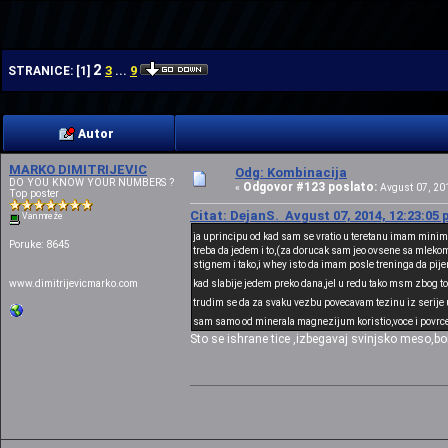
| | | |
2
3
9
STRANICE:
[
1
]
...
Autor
MARKO DIMITRIJEVIC
Odg: Kombinacija
DO YOU KNOW YOUR NUMBERS ?
Odgovor #123 poslato:
«
Avgust 07, 201
Top poster
Citat: DejanS. Avgust 07, 2014, 12:23:05
Van mreže
ja uprincipu od kad sam se vratio u teretanu imam minim
Poruke: 8645
treba da jedem i to,(za dorucak sam jeo ovsene sa mleko
stignem i tako,i whey isto da imam posle treninga da pije
www.dimitrijevicmarko.com
kad slabije jedem preko dana,jel u redu tako msm zbog 
trudim se da za svaku vezbu povecavam tezinu iz serije 
sam samo od minerala magnezijum koristio,voce i povrce
Sto se ishrane tice ,izbegavaj svinjsko meso,