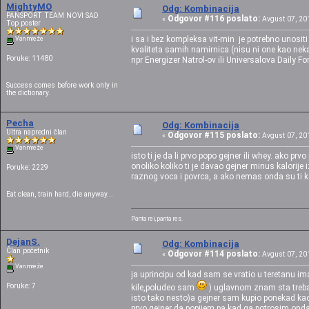
MightyMO
Odg: Kombinacija
PANSPORT TEAM NOVI SAD
Odgovor #116 poslato:
«
Avgust 07, 201
Top poster
i sa i bez kompleksa vit-min je potrebno unositi 
Van mreže
kvaliteta samih namirnica (nisu ni one kao nekad
Poruke: 11480
npr Energizer Natrol-ov ili Universalova Daily 
Success comes before work only in
the dictionary.
Pecha
Odg: Kombinacija
Ultra napredni član
Odgovor #115 poslato:
«
Avgust 07, 201
Van mreže
isto ti je da li prvo popo gejner ili whey. ako pr
onoliko koliko ti je davao gejner minus kalorije 
Poruke: 2229
raznog voca i povrca, a ako nemas onda su ti k
Eat clean, train hard, die anyway...
Panta rei, panta res.
DejanS.
Odg: Kombinacija
Član početnik
Odgovor #114 poslato:
«
Avgust 07, 201
Van mreže
ja uprincipu od kad sam se vratio u teretanu 
Poruke: 7
kile,poludeo sam
) uglavnom znam sta treba 
isto tako nesto)a gejner sam kupio ponekad ka
prvo gejner da popijem,pa kad ga potrosim onda