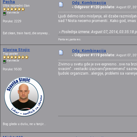
Pecha
Odg: Kombinacija
Ultra napredni član
Odgovor #120 poslato:
«
Avgust 07, 201
Van mreže
Ljudi delimo isto misljenje, ali dzabe razmislj
sad ? Nista necemo promeniti...Kako god, imas f
Poruke: 2229
Poslednja izmena: Avgust 07, 2014, 03:35:18 
«
Eat clean, train hard, die anyway...
Panta rei, panta res.
Slavisa Stojic
Odg: Kombinacija
Top poster
Odgovor #119 poslato:
«
Avgust 07, 201
Van mreže
Zivimo u svetu gde je sve expresno...sve na brzinu
svacim"...vestacki izazvano"prevremeno" sazrevan
Poruke: 9500
ljudski organizam...alergije, problemi sa varenjem
Bog gleda u dušu, ne u tanjir...