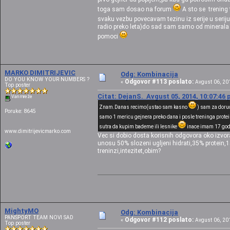
toga sam dosao na forum
A sto se trening t
svaku vezbu povecavam tezinu iz serije u seri
radio preko leta)do sad sam samo od minerala 
pomoci
MARKO DIMITRIJEVIC
Odg: Kombinacija
DO YOU KNOW YOUR NUMBERS ?
Odgovor #113 poslato:
«
Avgust 06, 201
Top poster
Citat: DejanS. Avgust 05, 2014, 10:07:46
Van mreže
Znam.Danas recimo(ustao sam kasno
) sam za doruc
Poruke: 8645
samo 1 mericu gejnera preko dana i posle treninga prote
sutra da kupim bademe ili lesnike
inace imam 17 godi
www.dimitrijevicmarko.com
Vec si dobio dosta korisnih odgovora oko izvo
unosu 50% slozeni ugljeni hidrati,35% protein,15
treninzi,intezitet,obim?
MightyMO
Odg: Kombinacija
PANSPORT TEAM NOVI SAD
Odgovor #112 poslato:
«
Avgust 06, 201
Top poster