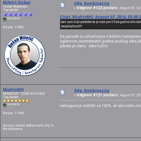
Miletić Dušan
Odg: Kombinacija
Global Moderator
Odgovor #122 poslato:
«
Avgust 07, 201
Top poster
Citat: MightyMO Avgust 07, 2014, 03:05:
Van mreže
baš sam čula podatke da je voće pre 30-ak godina bilo dal
neophodnost!!!
Poruke: 17835
Da,sproveli su istraživanje o količini nutrijena
Uglavnom,osamdesetih godina prošlog veka,bila
jabuka po danu. Jako tužno.
MightyMO
Odg: Kombinacija
PANSPORT TEAM NOVI SAD
Odgovor #121 poslato:
«
Avgust 07, 201
Top poster
Van mreže
nemoguce je zaštititi se 100% ali ako nešto m
Poruke: 11480
Success comes before work only in
the dictionary.