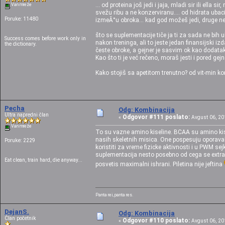
... od proteina još jedi i jaja, mladi sir ili ella
Van mreže
svežu ribu a ne konzerviranu.... od hidrata ubaci 
Poruke: 11480
izmeĂ°u obroka... kad god možeš jedi, druge n
što se suplementacije tiče ja ti za sada ne bi
Success comes before work only in
nakon treninga, ali to jeste jedan finansijski 
the dictionary.
česte obroke, a gejner je sasvim ok kao dodatak
Kao što ti je već rečeno, moraš jesti i pored gejn
Kako stojiš sa apetitom trenutno? od vit-min k
Pecha
Odg: Kombinacija
Ultra napredni član
Odgovor #111 poslato:
«
Avgust 06, 201
Van mreže
To su vazne amino kiseline. BCAA su amino kiseli
nasih skeletnih misica. One pospesuju oporavak
Poruke: 2229
koristiti za vreme fizicke aktivnosti i u PWM sejk
suplementacija nesto posebno od cega se extra b
Eat clean, train hard, die anyway...
posvetis maximalni ishrani. Piletina nije jeftina
Panta rei, panta res.
DejanS.
Odg: Kombinacija
Član početnik
Odgovor #110 poslato:
«
Avgust 06, 201