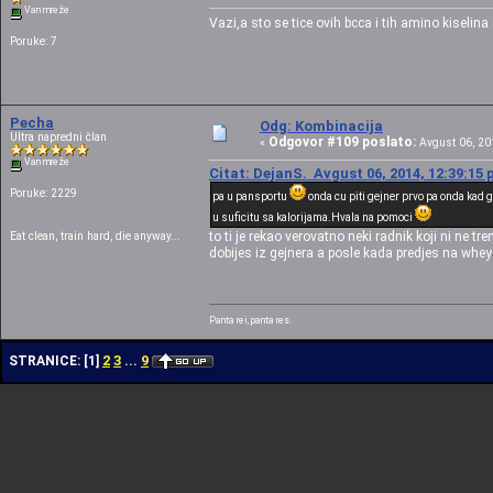
Van mreže
Vazi,a sto se tice ovih bcca i tih amino kiseli
Poruke: 7
Pecha
Odg: Kombinacija
Ultra napredni član
Odgovor #109 poslato:
«
Avgust 06, 201
Van mreže
Citat: DejanS. Avgust 06, 2014, 12:39:15
Poruke: 2229
pa u pansportu
onda cu piti gejner prvo pa onda kad 
u suficitu sa kalorijama.Hvala na pomoci
to ti je rekao verovatno neki radnik koji ni ne t
Eat clean, train hard, die anyway...
dobijes iz gejnera a posle kada predjes na whey
Panta rei, panta res.
2
3
9
STRANICE:
[
1
]
...