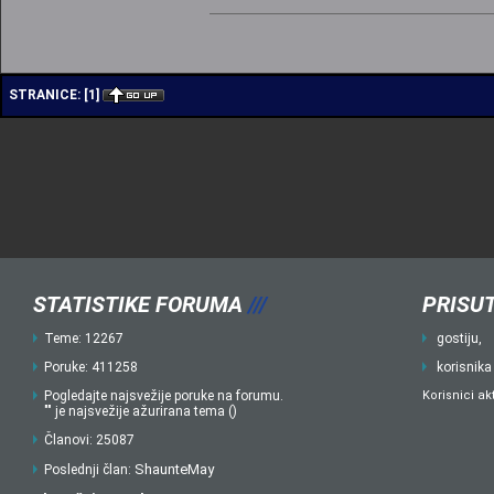
STRANICE:
[
1
]
STATISTIKE FORUMA
///
PRISUT
Teme: 12267
gostiju,
Poruke: 411258
korisnika
Pogledajte najsvežije poruke na forumu.
Korisnici ak
"" je najsvežije ažurirana tema ()
Članovi: 25087
ShaunteMay
Poslednji član: