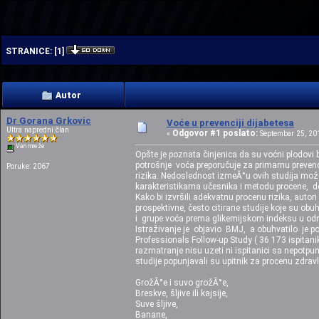
| | | |
STRANICE:
[
1
]
Autor
Dr Gorana Grkovic
Voće u prevenciji dijabetesa
Ultra napredni član
Odgovor #1 poslato:
«
Septembar 25, 201
Van mreže
Opšte je poznata činjenica da su voćni plodovi 
potrošnje voća preporučuje za primarnu prevenci
Poruke: 2067
rizika. Nedoslednost izmeĂ°u ovih studija može
karakteristikama učesnika i metodu procene, do
Kako bi izvršili adekvatnu procenu rizika, autori
prospektivne, često citirane studije koje su ob
i grupe voća prema glikemijskom indeksu u odn
Istraživanje je objavio BMJ, a obuhvatilo je pod
Professionals Follow-up Study ( 36 173 ispitanika
razmatranje nisu uzeti ni ispitanici sa nepotp
studije popunjavali su upitnik za procenu zdrav
GrožĂ°e i suvo grožĂ°e,
Breskve, šljive ili kajsije,
Suve šljive,
Banane,