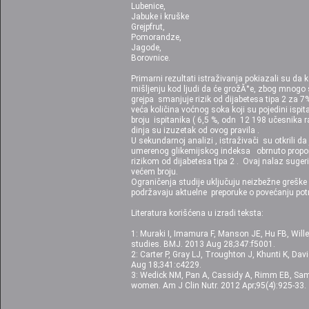
Lubenice,
Jabuke i kruške
Grejpfrut,
Pomorandze,
Jagode,
Borovnice.
Primarni rezultati istraživanja pokiazali su da
mišljenju kod ljudi da će grožĂ°e, zbog mnogo š
grejpa smanjuje rizik od dijabetesa tipa 2 za 7%
veća količina voćnog soka koji su pojedini is
broju ispitanika ( 6,5 %, odn 12 198 učesnika r
dinja su izuzetak od ovog pravila .
U sekundarnoj analizi , istraživači su otkrili d
umerenog glikemijskog indeksa obrnuto proporc
rizikom od dijabetesa tipa 2 . Ovaj nalaz sugeri
većem broju.
Ograničenja studije uključuju neizbežne greške u
podržavaju aktuelne preporuke o povećanju potro
Literatura korišćena u izradi teksta:
1: Muraki I, Imamura F, Manson JE, Hu FB, Wille
studies. BMJ. 2013 Aug 28;347:f5001.
2: Carter P, Gray LJ, Troughton J, Khunti K, Da
Aug 18;341:c4229.
3: Wedick NM, Pan A, Cassidy A, Rimm EB, Samps
women. Am J Clin Nutr. 2012 Apr;95(4):925-33.