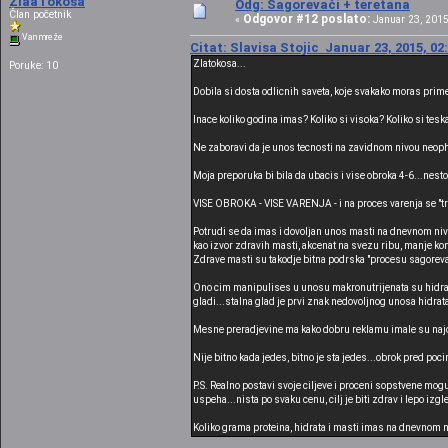
ZlaaTokosa
Odg: Sagorevači + teretana
Član početnik
Odgovor #12 poslato:
«
Januar 23, 2015
Van mreže
Citat: Slavisa Stojic Januar 23, 2015, 02
Zlatokosa...
Poruke: 10
Dobila si dosta odlicnih saveta, koje svakako moras primeni
Inace koliko godina imas? Koliko si visoka? Koliko si tesk
Ne zaboravi da je unos tecnosti na zavidnom nivou neophod
Moja preporuka bi bila da ubacis i vise obroka 4-6...nes
VISE OBROKA - VISE VARENJA - i na proces varenja se "tro
Potrudi se da imas i dovoljan unos masti na dnevnom nivou
kao izvor zdravih masti, akcenat na svezu ribu, manje konze
Zdrave masti su takodje bitna podrska "procesu sagorevan
Ono cim manipulises u unosu makronutrijenata su hidrati,
gladi...stalna glad je prvi znak nedovoljnog unosa hidrata 
Mesne preradjevine ma kako dobru reklamu imale su najo
Nije bitno kada jedes, bitno je sta jedes...obrok pred poc
P.S. Realno postavi svoje ciljeve i proceni sopstvene mo
uspeha...nista po svaku cenu, cilj je biti zdrav i lepo izgl
Koliko grama proteina, hidrata i masti imas na dnevnom n