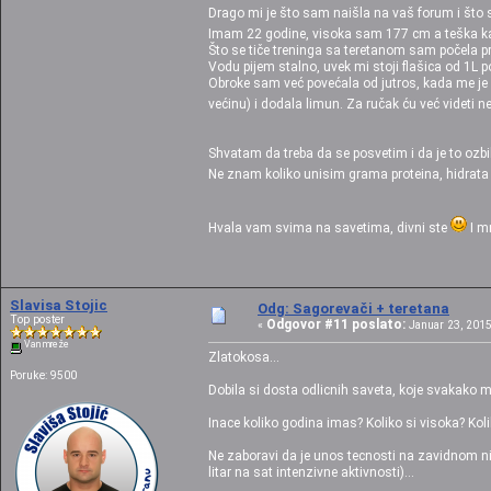
Drago mi je što sam naišla na vaš forum i što s
Imam 22 godine, visoka sam 177 cm a teška k
Što se tiče treninga sa teretanom sam počela p
Vodu pijem stalno, uvek mi stoji flašica od 1L 
Obroke sam već povećala od jutros, kada me je 
većinu) i dodala limun. Za ručak ću već videti 
Shvatam da treba da se posvetim i da je to ozbilj
Ne znam koliko unisim grama proteina, hidrata 
Hvala vam svima na savetima, divni ste
I m
Slavisa Stojic
Odg: Sagorevači + teretana
Top poster
Odgovor #11 poslato:
«
Januar 23, 2015
Van mreže
Zlatokosa...
Poruke: 9500
Dobila si dosta odlicnih saveta, koje svakako mor
Inace koliko godina imas? Koliko si visoka? Koli
Ne zaboravi da je unos tecnosti na zavidnom ni
litar na sat intenzivne aktivnosti)...