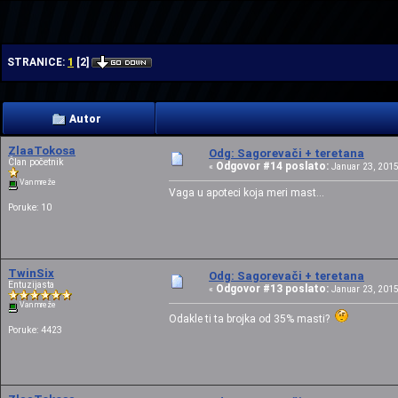
| | |
1
STRANICE:
[
2
]
Autor
ZlaaTokosa
Odg: Sagorevači + teretana
Član početnik
Odgovor #14 poslato:
«
Januar 23, 2015
Van mreže
Vaga u apoteci koja meri mast...
Poruke: 10
TwinSix
Odg: Sagorevači + teretana
Entuzijasta
Odgovor #13 poslato:
«
Januar 23, 2015
Van mreže
Odakle ti ta brojka od 35% masti?
Poruke: 4423