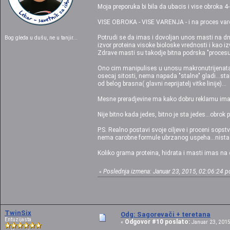
Moja preporuka bi bila da ubacis i vise obroka
VISE OBROKA - VISE VARENJA - i na proces varenj
Potrudi se da imas i dovoljan unos masti na dne
Bog gleda u dušu, ne u tanjir...
izvor proteina visoke bioloske vrednosti i kao izv
Zdrave masti su takodje bitna podrska "procesu 
Ono cim manipulises u unosu makronutrijenata s
osecaj sitosti, nema napada "stalne" gladi...sta
od belog brasna( glavni neprijatelj vitke linije)...
Mesne preradjevine ma kako dobru reklamu imale
Nije bitno kada jedes, bitno je sta jedes...obrok
P.S. Realno postavi svoje ciljeve i proceni sop
nema carobne formule ubrzanog uspeha...nista po s
Koliko grama proteina, hidrata i masti imas na
Poslednja izmena: Januar 23, 2015, 02:06:24 po
«
TwinSix
Odg: Sagorevači + teretana
Entuzijasta
Odgovor #10 poslato:
«
Januar 23, 2015