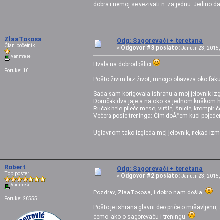
dobra i nemoj se vezivati ni za jednu. Jedino da 
ZlaaTokosa
Odg: Sagorevači + teretana
Član početnik
Odgovor #3 poslato:
«
Januar 23, 2015,
Van mreže
Hvala na dobrodošlici
Poruke: 10
Pošto živim brz život, mnogo obaveza oko fakulte
Sada sam korigovala ishranu a moj jelovnik iz
Doručak dva jajeta na oko sa jednom kriškom 
Ručak belo pileće meso, viršle, šnicle, krompir č
Večera posle treninga: Čim doĂ°em kući pojedem
Uglavnom tako izgleda moj jelovnik, nekad iz
Robert
Odg: Sagorevači + teretana
Top poster
Odgovor #2 poslato:
«
Januar 23, 2015,
Van mreže
Pozdrav, ZlaaTokosa, i dobro nam došla.
Poruke: 20555
Pošto je ishrana glavni deo priče o mršavljenu, 
ćemo lako o sagorevaču i treningu.