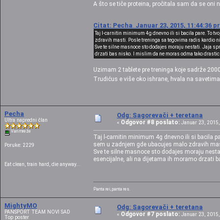
A što se tiče proteina, pročitala sam da se oni
Citat: Pecha Januar 23, 2015, 11:44:36 p
Taj l-carnitin minimum 4g dnevno ili si bacila pare. To t
zdravih masti. Posle treninga sa tegovima radis kardio n
Sve te silne masnoce sto dodajes moraju nestati. Jaja spre
drzati bas nisko. I mislim da ne moras odma tako drastic
Uzimam 2 tablete pre treninga koje sadrže 2000
Trudićus e više oko ishrane, hvala na savetim
Pecha
Odg: Sagorevači + teretana
Ultra napredni član
Odgovor #8 poslato:
«
Januar 23, 2015,
Van mreže
Taj l-carnitin minimum 4g dnevno ili si bacila p
sem u zadnjem gde ubacujes malo zdravih masti.
Poruke: 2229
Sve te silne masnoce sto dodajes moraju nestati.
esencijalne, ali na dijetama ih moramo drzati 
Eat clean, train hard, die anyway...
Panta rei, panta res.
MightyMO
Odg: Sagorevači + teretana
PANSPORT TEAM NOVI SAD
Odgovor #7 poslato:
«
Januar 23, 2015,
Top poster