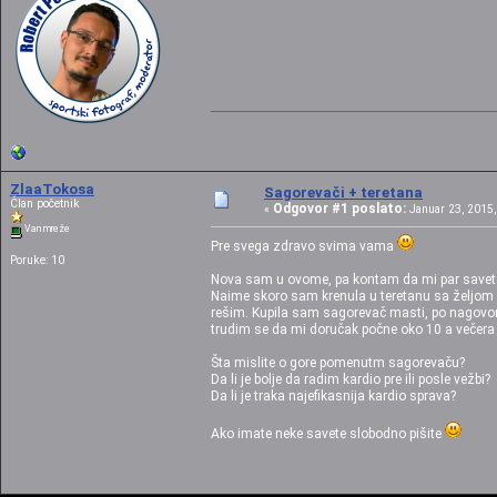
ZlaaTokosa
Sagorevači + teretana
Član početnik
Odgovor #1 poslato:
«
Januar 23, 2015,
Van mreže
Pre svega zdravo svima vama
Poruke: 10
Nova sam u ovome, pa kontam da mi par saveta
Naime skoro sam krenula u teretanu sa željom
rešim. Kupila sam sagorevač masti, po nagovoru 
trudim se da mi doručak počne oko 10 a večera 
Šta mislite o gore pomenutm sagorevaču?
Da li je bolje da radim kardio pre ili posle vežbi?
Da li je traka najefikasnija kardio sprava?
Ako imate neke savete slobodno pišite