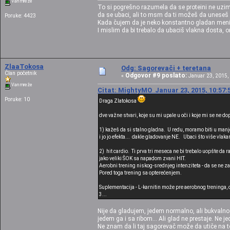
Van mreže
To si pogrešno razumela da se proteini ne uzim
da se ubaci, ali to msm da ti možeš da uneseš d
Poruke: 4423
Kada čujem da je neko konstantno gladan meni to 
I mislim da bi trebalo da ubaciš vlakna dosta, 
ZlaaTokosa
Odg: Sagorevači + teretana
Član početnik
Odgovor #9 poslato:
«
Januar 23, 2015, 
Van mreže
Citat: MightyMO Januar 23, 2015, 10:57:
Poruke: 10
Draga Zlatokosa
dve važne stvari, koje su mi upale u oči i koje mi se ne d
1) kažeš da si stalno gladna. U redu, moramo biti u man
i jo jo efekta... dakle gladovanje NE. Ubaci što više vlak
2) hit cardio. Ti prva tri meseca ne bi trebalo uopšte da 
jako veliki ŠOK sa napadom zvani HIT.
Aerobni trening niskog-srednjeg intenziteta - da se ne zad
Pored toga trening sa opterećenjem.
Suplementacija - L-karnitin može pre aerobnog treninga, ok
3...
Nije da gladujem, jedem normalno, ali bukvalno
jedem ga i sa ribom... Ali glad ne prestaje. Ne 
Ne znam da li taj sagorevač može da utiče na t