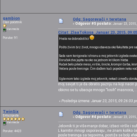
gambion
Odg: Sagorevači + teretana
Član početnik
Odgovor #5 poslato:
«
Januar 23, 2015,
Van mreže
Citat: ZlaaTokosa Januar 23, 2015, 09:0
Poruke: 91
Hvala na dobrodošlici
Pošto živim brz život, mnogo obaveza oko fakulteta pre sam
Sada sam korigovala ishranu a moj jelovnik izgleda ovako
Doručak dva jajeta na oko sa jednom kriškom hleba
Ručak belo pileće meso, viršle, šnicle, krompir čorba, kro
Večera posle treninga: Čim dođem kući pojedem neko voće
Uglavnom tako izgleda moj jelovnik, nekad između obrok
moj savjet ti je da obratis paznju na koji naci
obicno se tu ubacuje mnogo "losih" masnoca,.....
Poslednja izmena: Januar 23, 2015, 09:26:03 
«
TwinSix
Odg: Sagorevači + teretana
Entuzijasta
Odgovor #4 poslato:
«
Januar 23, 2015,
Van mreže
Jelovnik ti je više-manje dobar, izbaci viršle 
L karnitin mnogi osporavaju , ne znam koliko će
Poruke: 4423
posle treninga sa tegovima, postiže se bolji efeka