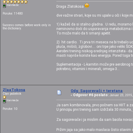
Van mreže
Draga Zlatokosa
Poruke: 11480
dve važne stvari, koje su mi upale u oči i koje 
1) kažeš da si stalno gladna. U redu, moramo b
Success comes before work only in
the dictionary.
neminovno doći do usporavanja metabolizma i jo 
To može malo da ti smanji apetit.
2) hit cardio. Ti prva tri meseca ne bi trebalo 
pluća, mišići, zglobovi.... oni trpe jako veliki 
Aerobni trening niskog-srednjeg intenziteta - da
masti najviše koriste kao energija. Pored toga 
Suplementacija - L-karnitin može pre aerobnog tr
potrebno, vitamini i minerali, omega-3...
ZlaaTokosa
Odg: Sagorevači + teretana
Član početnik
Odgovor #6 poslato:
«
Januar 23, 2015,
Van mreže
Ja sam kombinovala, prvo počnem sa HIIT a za
Poruke: 10
U principu prvi trening sam izdržala 30 minuta
Za sagorevače i ja mislim da sam bacila novac
Pržim jaja sa jako malo maslaca čisto stavim d