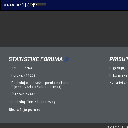
1
STRANICE:
[
2
]
STATISTIKE FORUMA
///
PRISUT
Teme: 12263
gostiju,
Poruke: 411209
korisnika
Pogledajte najsvežije poruke na forumu.
Korisnici ak
"" je najsvežije ažurirana tema ()
Članovi: 25087
ShaunteMay
Poslednji član:
Skorašnje poruke
SMF 2.0.19
S
|