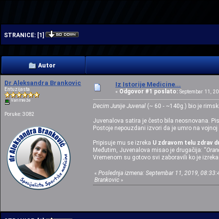
| | | |
STRANICE:
[
1
]
Autor
Dr Aleksandra Brankovic
Iz Istorije Medicine...
Entuzijasta
Odgovor #1 poslato:
«
Septembar 11, 201
Van mreže
Decim Junije Juvenal
(~ 60 - ~140g.) bio je rimski
Poruke: 3082
Juvenalova satira je često bila neosnovana. Pi
Postoje nepouzdani izvori da je umro na vojnoj
Pripisuje mu se izreka
U zdravom telu zdrav d
Međutim, Juvenalova misao je drugačija: “
Oran
Vremenom su gotovo svi zaboravili ko je izrekao 
Poslednja izmena: Septembar 11, 2019, 08:33:
«
Brankovic
»