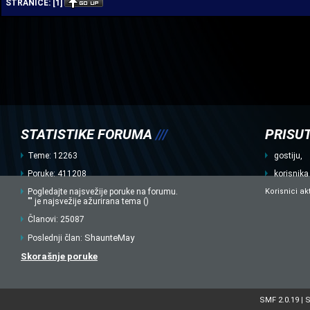
STRANICE:
[
1
]
STATISTIKE FORUMA
///
PRISUT
Teme: 12263
gostiju,
Poruke: 411208
korisnika
Pogledajte najsvežije poruke na forumu.
Korisnici ak
"" je najsvežije ažurirana tema ()
Članovi: 25087
ShaunteMay
Poslednji član:
Skorašnje poruke
SMF 2.0.19
S
|