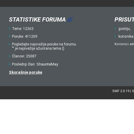
STATISTIKE FORUMA
///
PRISUT
Teme: 12263
gostiju,
Poruke: 411209
korisnika
Pogledajte najsvežije poruke na forumu.
Korisnici ak
"" je najsvežije ažurirana tema ()
Članovi: 25087
ShaunteMay
Poslednji član:
Skorašnje poruke
SMF 2.0.19
S
|