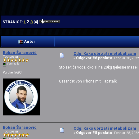
| | |
2
1
3
STRANICE:
[
4
]
Autor
Boban Šaranović
Odg: Kako ubrzati metabolizam
Top poster
Odgovor #6 poslato:
«
Februar 28, 2022,
Van mreže
Sto se tiče vode, oko 1l na 20kg tjelesne mase
Poruke: 5693
Gesendet von iPhone mit Tapatalk
Boban Šaranović
Odg: Kako ubrzati metabolizam
Top poster
Odgovor #5 poslato:
«
Februar 28, 2022,
Van mreže