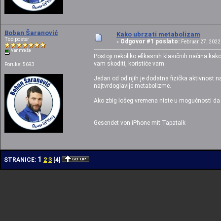
Boban Šaranović
Kako ubrzati metabolizam
Top poster
Odgovor #1 poslato:
«
Februar 27, 2022,
Van mreže
Postoji nekoliko efikasnih klasičnih načina kako
vam skoditi, koristiće vam.
Poruke: 5693
Jedan od od njih je dodatna fizička aktivnost 
najtvrdoglavije metabolizme.
Ako zbig lošeg vremena niste u mogućnosti da 
Gesendet von iPhone mit Tapatalk
1
2
3
STRANICE:
[
4
]