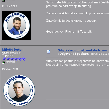
Samo treba biti oprezan. Koliko god imali čestih
potrebna za održavanje trenutnog.
Poruke: 5693
Zato će uvijek biti lakše onom koji na poslu ima 
Zato šetnje tu dodju kao pun pogodak.
Gesendet von iPhone mit Tapatalk
Miletić Dušan
Odg: Kako ubrzati metabolizam
Global Moderator
Odgovor #4 poslato:
«
Februar 28, 2022,
Top poster
Vrlo efikasan pristup je broj obroka na dnevn
Van mreže
Dodao bih i unos tecnosti kao nesto na sta moz
Poruke: 17835