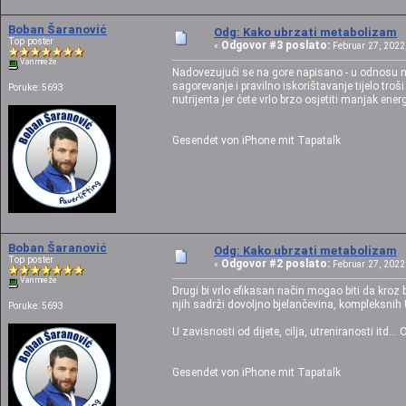
Boban Šaranović
Odg: Kako ubrzati metabolizam
Top poster
Odgovor #3 poslato:
«
Februar 27, 2022,
Van mreže
Nadovezujući se na gore napisano - u odnosu n
sagorevanje i pravilno iskorištavanje tijelo tro
Poruke: 5693
nutrijenta jer ćete vrlo brzo osjetiti manjak e
Gesendet von iPhone mit Tapatalk
Boban Šaranović
Odg: Kako ubrzati metabolizam
Top poster
Odgovor #2 poslato:
«
Februar 27, 2022,
Van mreže
Drugi bi vrlo efikasan način mogao biti da kroz
njih sadrži dovoljno bjelančevina, kompleksnih 
Poruke: 5693
U zavisnosti od dijete, cilja, utreniranosti itd.
Gesendet von iPhone mit Tapatalk