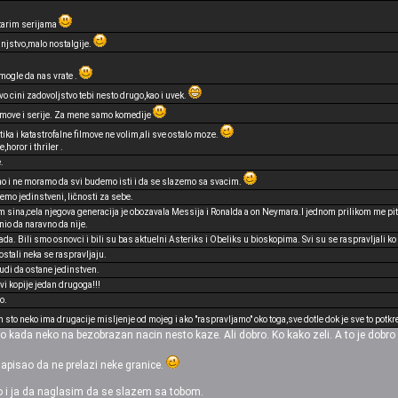
tarim serijama
injstvo,malo nostalgije.
i mogle da nas vrate .
cini zadovoljstvo tebi nesto drugo,kao i uvek.
ilmove i serije. Za mene samo komedije
ka i katastrofalne filmove ne volim,ali sve ostalo moze.
horor i thriler .
.
mo i ne moramo da svi budemo isti i da se slazemo sa svacim.
emo jedinstveni, ličnosti za sebe.
sina,cela njegova generacija je obozavala Messija i Ronalda a on Neymara.I jednom prilikom me pita d
o da naravno da nije.
da. Bili smo osnovci i bili su bas aktuelni Asteriks i Obeliks u bioskopima. Svi su se raspravljali k
 ostali neka se raspravljaju.
rudi da ostane jedinstven.
vi kopije jedan drugoga!!!
o.
sto neko ima drugacije misljenje od mojeg i ako "raspravljamo" oko toga,sve dotle dok je sve to potkr
ada neko na bezobrazan nacin nesto kaze. Ali dobro. Ko kako zeli. A to je dobro d
pisao da ne prelazi neke granice.
 i ja da naglasim da se slazem sa tobom.