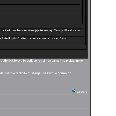
 li je to problem sto svi navijaju i obozavaju Messija i Ronalda a on
o je Asteriks,a ko Obeliks. Ja sam samo rekao da sam Cezar.
otle dok je sve to potkrepljen cinjenicama i ne prelazi neke
a postoje razlicita misljenja i sasvim je normalno.
Sačuvana