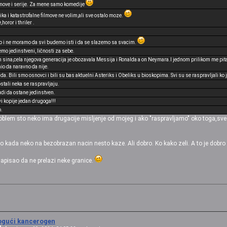
lmove i serije. Za mene samo komedije
a i katastrofalne filmove ne volim,ali sve ostalo moze.
oror i thriler .
.
o i ne moramo da svi budemo isti i da se slazemo sa svacim.
mo jedinstveni, ličnosti za sebe.
sina,cela njegova generacija je obozavala Messija i Ronalda a on Neymara.I jednom prilikom me pita da
o da naravno da nije.
a. Bili smo osnovci i bili su bas aktuelni Asteriks i Obeliks u bioskopima. Svi su se raspravljali k
ostali neka se raspravljaju.
udi da ostane jedinstven.
i kopije jedan drugoga!!!
o.
oblem sto neko ima drugacije misljenje od mojeg i ako "raspravljamo" oko toga,sve d
ada neko na bezobrazan nacin nesto kaze. Ali dobro. Ko kako zeli. A to je dobro d
pisao da ne prelazi neke granice.
gući kancerogen