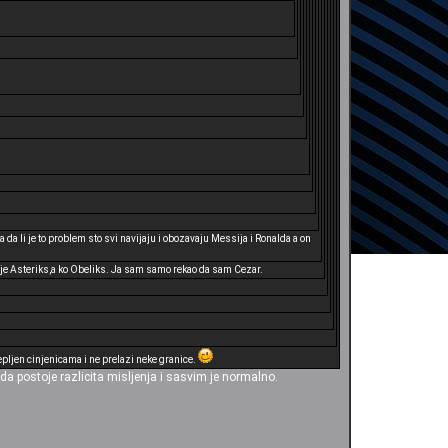
a li je to problem sto svi navijaju i obozavaju Messija i Ronalda a on
o je Asteriks,a ko Obeliks. Ja sam samo rekao da sam Cezar.
epljen cinjenicama i ne prelazi neke granice.
a postoje razlicita misljenja i sasvim je normalno.