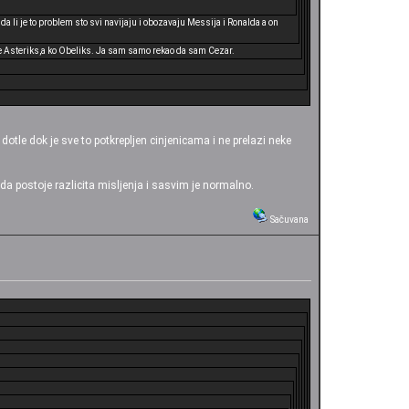
 li je to problem sto svi navijaju i obozavaju Messija i Ronalda a on
 je Asteriks,a ko Obeliks. Ja sam samo rekao da sam Cezar.
otle dok je sve to potkrepljen cinjenicama i ne prelazi neke
a postoje razlicita misljenja i sasvim je normalno.
Sačuvana