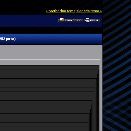
« prethodna tema
sledeća tema »
52 puta)