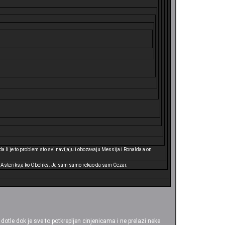
li je to problem sto svi navijaju i obozavaju Messija i Ronalda a on
je Asteriks,a ko Obeliks. Ja sam samo rekao da sam Cezar.
otle dok je sve to potkrepljen cinjenicama i ne prelazi neke