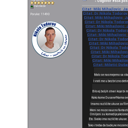
Odgovor #654 pos
«
Van mreže
Citat: Miki Mihajlovic Ja
Citat: Dr Nikola Todorov
Poruke: 11490
Citat: Miki Mihajlovic J
Citat: Dr Nikola Todoro
Citat: Miki Mihajlovic 
Citat: Dr Nikola Todor
Citat: Miki Mihajlovic
Citat: Dr Nikola Todo
Citat: Miki Mihajlovi
Citat: Dr Nikola Tod
Citat: Miki Mihajlov
Citat: Dr Nikola Tod
Citat: Miki Mihajlo
Citat: Miletić Duša
Malo se nasmejemo sa st
I vrati me u bezbrizno deti
Bilo ej boljih stvari koje bi 
Kako kome Dusane!Nama ovo c
Imamo različite ukuse za fil
Meni ne moze naucno fantastik
Omiljeni su komedije,akcione,h
Eto. Svako ima različite ukuse.
Tako i treba da bude,ne mozemo