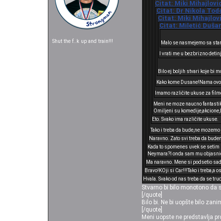
Citat: Miki Mihajlovi
Citat: Dr Nikola Tod
Citat: Miki Mihajlov
Citat: Miletić Duša
Shut the f..k up and train!!!
Malo se nasmejemo sa sta
I vrati me u bezbrizno detin
Bilo ej boljih stvari koje bi 
Kako kome Dusane!Nama ovo ci
Imamo različite ukuse za fil
Meni ne moze naucno fantastika
Omiljeni su komedije,akcione,ho
Eto. Svako ima različite ukuse.
Tako i treba da bude,ne mozemo
Naravno. Zato svi treba da budem
Kada to spomenes uvek se setim si
Neymara?I onda sam mu objasnio 
Ma naravno. Mene si podsetio sada
Bravo!KOji si Car!!!Tako i treba,a o
Hvala. Svako od nas treba da se tru
Stvarno bi bilo monotono da s
[/quote]
Bilo bi. Ne bi uopšte bilo zanim
[/quote]
Meni uopste ne predstavlja pr