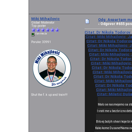
Miki Mihajlovic
Odg: Aspartam mo
Global Moderator
Odgovor #655 pos
«
Top poster
Citat: Dr Nikola Todorov 
Van mreže
Citat: Miki Mihajlovic Ja
Citat: Dr Nikola Todorov
Poruke: 33991
Citat: Miki Mihajlovic J
Citat: Dr Nikola Todoro
Citat: Miki Mihajlovic 
Citat: Dr Nikola Todor
Citat: Miki Mihajlovic
Citat: Dr Nikola Todo
Citat: Miki Mihajlovi
Citat: Dr Nikola Tod
Citat: Miki Mihajlov
Citat: Dr Nikola To
Citat: Miki Mihajlo
Citat: Miletić Duš
Shut the f..k up and train!!!
Malo se nasmejemo sa st
I vrati me u bezbrizno det
Bilo ej boljih stvari koje bi
Kako kome Dusane!Nama ovo 