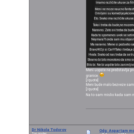
Imamo različite ukuse za fi
Meni ne moze naucno fantastik
Omiljeni su komedije,akcione,h
Eto. Svako ima različite ukuse
Tako i treba da bude,ne mozem
Naravno. Zato svi treba da bude
Kada to spomenes uvek se setim 
Neymara?I onda sam mu objasni
Ma naravno. Mene si podsetio sad
Bravo!KOji si Car!!!Tako i treba,a 
Hvala. Svako od nas treba da se tr
Stvarno bi bilo monotono da smo sv
Bilo bi. Ne bi uopšte bilo zanimljiv
Meni uopste ne predstavlja pr
granice.
[/quote]
Meni bude malo bezveze samo k
[/quote]
Na to sam mislio kada sam na
Dr Nikola Todorov
Odg: Aspartam mo
Top poster