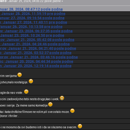
lato:
Januar 29, 2024, 04:05:22 posle podne »
nuar 28, 2024, 08:47:12 posle podne
 Januar 28, 2024, 11:59:19 pre podne
anuar 27, 2024, 09:16:54 posle podne
v Januar 27, 2024, 11:40:11 pre podne
Januar 26, 2024, 10:13:58 pre podne
ov Januar 23, 2024, 06:37:35 posle podne
 Januar 23, 2024, 10:24:50 pre podne
rov Januar 21, 2024, 05:42:08 posle podne
c Januar 21, 2024, 04:24:46 posle podne
orov Januar 21, 2024, 04:21:40 posle podne
ic Januar 21, 2024, 03:52:37 posle podne
orov Januar 21, 2024, 03:46:16 posle podne
vic Januar 20, 2024, 04:44:34 posle podne
n Januar 20, 2024, 12:19:14 posle podne
arim serijama
njstvo,malo nostalgije.
mogle da nas vrate .
ini zadovoljstvo tebi nesto drugo,kao i uvek.
move i serije. Za mene samo komedije
a i katastrofalne filmove ne volim,ali sve ostalo moze.
oror i thriler .
 i ne moramo da svi budemo isti i da se slazemo sa svacim.