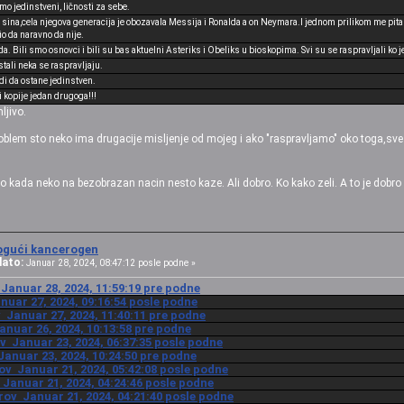
mo jedinstveni, ličnosti za sebe.
ina,cela njegova generacija je obozavala Messija i Ronalda a on Neymara.I jednom prilikom me pita da
 da naravno da nije.
. Bili smo osnovci i bili su bas aktuelni Asteriks i Obeliks u bioskopima. Svi su se raspravljali ko
stali neka se raspravljaju.
di da ostane jedinstven.
 kopije jedan drugoga!!!
ljivo.
oblem sto neko ima drugacije misljenje od mojeg i ako "raspravljamo" oko toga,sve d
ada neko na bezobrazan nacin nesto kaze. Ali dobro. Ko kako zeli. A to je dobro d
gući kancerogen
lato:
Januar 28, 2024, 08:47:12 posle podne »
Januar 28, 2024, 11:59:19 pre podne
nuar 27, 2024, 09:16:54 posle podne
 Januar 27, 2024, 11:40:11 pre podne
anuar 26, 2024, 10:13:58 pre podne
v Januar 23, 2024, 06:37:35 posle podne
Januar 23, 2024, 10:24:50 pre podne
ov Januar 21, 2024, 05:42:08 posle podne
 Januar 21, 2024, 04:24:46 posle podne
rov Januar 21, 2024, 04:21:40 posle podne