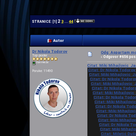
| | |
2
3
44
STRANICE:
[
1
]
...
Autor
Dr Nikola Todorov
Odg: Aspartam mo
Top poster
Odgovor #656 pos
«
Van mreže
Citat: Miki Mihajlovic Ja
Citat: Dr Nikola Todorov
Poruke: 11490
Citat: Miki Mihajlovic J
Citat: Dr Nikola Todoro
Citat: Miki Mihajlovic 
Citat: Dr Nikola Todor
Citat: Miki Mihajlovic
Citat: Dr Nikola Todo
Citat: Miki Mihajlovi
Citat: Dr Nikola Tod
Citat: Miki Mihajlov
Citat: Dr Nikola Tod
Citat: Miki Mihajlo
Citat: Dr Nikola To
Citat: Miki Mihajl
Citat: Miletić Duš