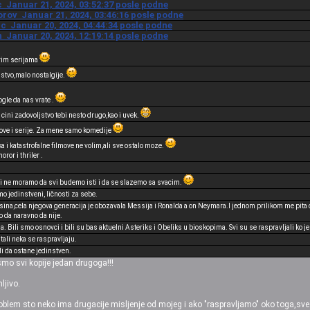
c Januar 21, 2024, 03:52:37 posle podne
orov Januar 21, 2024, 03:46:16 posle podne
ic Januar 20, 2024, 04:44:34 posle podne
n Januar 20, 2024, 12:19:14 posle podne
rim serijama
jstvo,malo nostalgije.
mogle da nas vrate .
ni zadovoljstvo tebi nesto drugo,kao i uvek.
move i serije. Za mene samo komedije
 i katastrofalne filmove ne volim,ali sve ostalo moze.
ror i thriler .
 i ne moramo da svi budemo isti i da se slazemo sa svacim.
o jedinstveni, ličnosti za sebe.
na,cela njegova generacija je obozavala Messija i Ronalda a on Neymara.I jednom prilikom me pita da 
da naravno da nije.
. Bili smo osnovci i bili su bas aktuelni Asteriks i Obeliks u bioskopima. Svi su se raspravljali ko 
stali neka se raspravljaju.
di da ostane jedinstven.
mo svi kopije jedan drugoga!!!
ljivo.
oblem sto neko ima drugacije misljenje od mojeg i ako "raspravljamo" oko toga,sve d