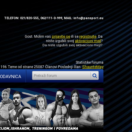
TELEFON: 021/820-555, 062/111-0-999, MAIL: info@pansport.eu
prijavite se
registrujte
Gost. Molim vas
ili se
. Da
aktivacioni mejl
niste izgubili svoj
?
Da niste izgubili svoj
aktivacioni mejl
?
Statistike foruma
ShaunteMay
1196 Teme od strane 25087 Članovi Poslednji član:
ODAVNICA