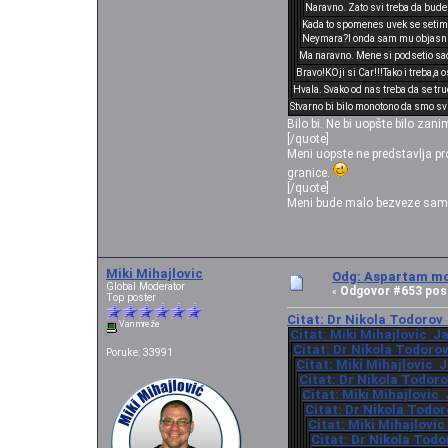
Naravno. Zato svi treba da bude
Kada to spomenes uvek se setim s
Neymara?I onda sam mu objasnio
Ma naravno. Mene si podsetio sada
Bravo!KOji si Car!!!Tako i treba,a o
Hvala. Svako od nas treba da se tru
Stvarno bi bilo monotono da smo svi
Bilo bi. Ne bi uopšte bilo zanim
[/quote]
Meni uopste ne predstavlja pr
granice.
[/quote]
Meni bude malo bezveze samo k
Miki Mihajlovic
Odg: Aspartam mo
Global Moderator
Odgovor #653 pos
«
Top poster
Citat: Dr Nikola Todorov 
Van mreže
Citat: Miki Mihajlovic Ja
Citat: Dr Nikola Todorov
Poruke: 33991
Citat: Miki Mihajlovic J
Citat: Dr Nikola Todoro
Citat: Miki Mihajlovic 
Citat: Dr Nikola Todor
Citat: Miki Mihajlovic
Citat: Dr Nikola Todo