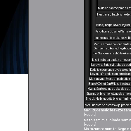
Malo se nasmejemo sa s
I vrati me u bezbrizno det
Bilo ej boljih stvari koje b
Kako kome Dusane!Nama ovo 
Imamo različite ukuse za f
Meni ne moze naucno fantasti
Omiljeni su komedije,akcione,
Eto. Svako ima različite ukuse
Tako i treba da bude,ne moze
Naravno. Zato svi treba da bud
Kada to spomenes uvek se setim 
Neymara?I onda sam mu objasni
Ma naravno. Mene si podsetio sa
Bravo!KOji si Car!!!Tako i treba,a
Hvala. Svako od nas treba da se t
Stvarno bi bilo monotono da smo s
Bilo bi. Ne bi uopšte bilo zanimljiv
Meni uopste ne predstavlja problem 
Meni bude malo bezveze samo k
[/quote]
Na to sam mislio kada sam na
[/quote]
Ma razumeo sam te. Nego eto