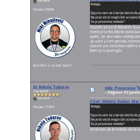
Van mreže
Kolege,
Poruke: 34004
Sigurno vam se u karijei desilo da 
Sta je do sto bi moglo biti ucinjeno
Da je proverena metoda?
Slazem se sa dr.Nikolom da je
mene je to bio kikiriki puter,
apetit.Jer ako neko nedeljnom 
Ja sam u tom periodu recimo 
ubacim jos sladoled,nebitno s
Meni je to pomoglo.
Shut the f..k up and train!!!
Dr Nikola Todorov
Odg: Povecanje "k
Top poster
Odgovor #2 posla
«
Van mreže
Citat: Miletić Dušan Maj 
Kolege,
Poruke: 11490
Sigurno vam se u karijei desilo da 
Sta je do sto bi moglo biti ucinjeno
Da je proverena metoda?
Smatram da bi trebalo da te o