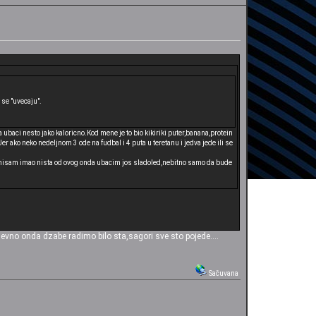
 se "uvecaju".
 ubaci nesto jako kaloricno.Kod mene je to bio kikiriki puter,banana,protein
er ako neko nedeljnom 3 ode na fudbal i 4 puta u teretanu i jedva jede ili se
ko nisam imao nista od ovog onda ubacim jos sladoled,nebitno samo da bude
vno onda dzabe radimo bilo sta,sagori sve sto pojede....
Sačuvana