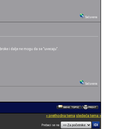
Sačuvana
roke i dalje ne mogu da se "uvecaju".
Sačuvana
« prethodna tema
sledeća tema »
Prebaci se na: