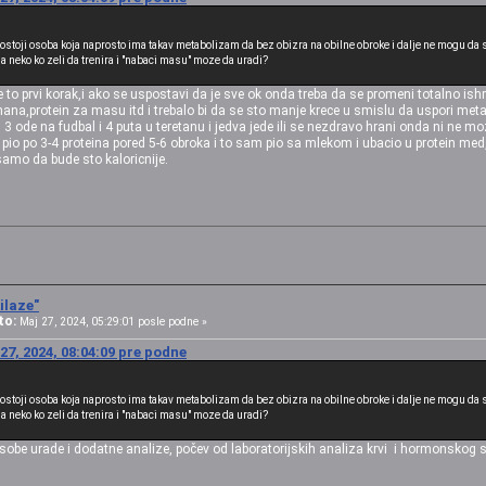
postoji osoba koja naprosto ima takav metabolizam da bez obizra na obilne obroke i dalje ne mogu da s
 da neko ko zeli da trenira i "nabaci masu" moze da uradi?
 to prvi korak,i ako se uspostavi da je sve ok onda treba da se promeni totalno i
banana,protein za masu itd i trebalo bi da se sto manje krece u smislu da uspori met
3 ode na fudbal i 4 puta u teretanu i jedva jede ili se nezdravo hrani onda ni ne mo
pio po 3-4 proteina pored 5-6 obroka i to sam pio sa mlekom i ubacio u protein m
amo da bude sto kaloricnije.
ilaze"
to:
Maj 27, 2024, 05:29:01 posle podne »
27, 2024, 08:04:09 pre podne
postoji osoba koja naprosto ima takav metabolizam da bez obizra na obilne obroke i dalje ne mogu da s
 da neko ko zeli da trenira i "nabaci masu" moze da uradi?
sobe urade i dodatne analize, počev od laboratorijskih analiza krvi i hormonskog st