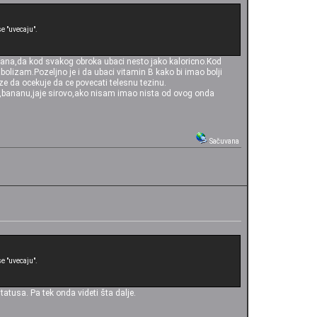
e "uvecaju".
shrana,da kod svakog obroka ubaci nesto jako kaloricno.Kod
abolizam.Pozeljno je i da ubaci vitamin B kako bi imao bolji
ze da ocekuje da ce povecati telesnu tezinu.
ed,bananu,jaje sirovo,ako nisam imao nista od ovog onda
Sačuvana
e "uvecaju".
atusa. Pa tek onda videti šta dalje.