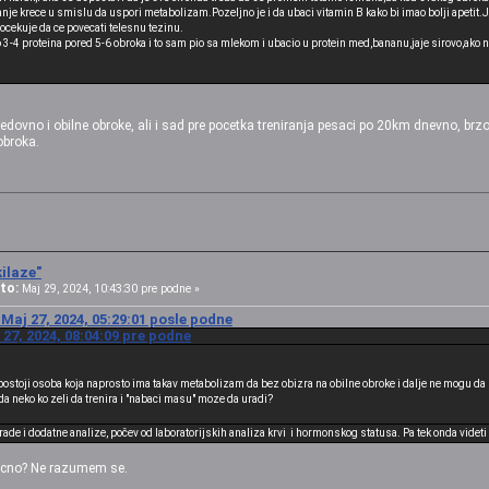
anje krece u smislu da uspori metabolizam.Pozeljno je i da ubaci vitamin B kako bi imao bolji apetit.Je
ocekuje da ce povecati telesnu tezinu.
 3-4 proteina pored 5-6 obroka i to sam pio sa mlekom i ubacio u protein med,bananu,jaje sirovo,ak
edovno i obilne obroke, ali i sad pre pocetka treniranja pesaci po 20km dnevno, brzo.
obroka.
ilaze"
to:
Maj 29, 2024, 10:43:30 pre podne »
Maj 27, 2024, 05:29:01 posle podne
27, 2024, 08:04:09 pre podne
 postoji osoba koja naprosto ima takav metabolizam da bez obizra na obilne obroke i dalje ne mogu da 
o da neko ko zeli da trenira i "nabaci masu" moze da uradi?
ade i dodatne analize, počev od laboratorijskih analiza krvi i hormonskog statusa. Pa tek onda videti 
ljucno? Ne razumem se.