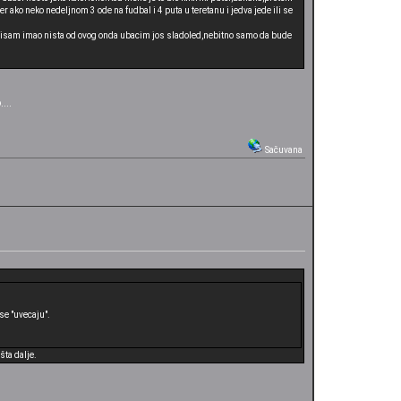
r ako neko nedeljnom 3 ode na fudbal i 4 puta u teretanu i jedva jede ili se
o nisam imao nista od ovog onda ubacim jos sladoled,nebitno samo da bude
...
Sačuvana
se "uvecaju".
šta dalje.