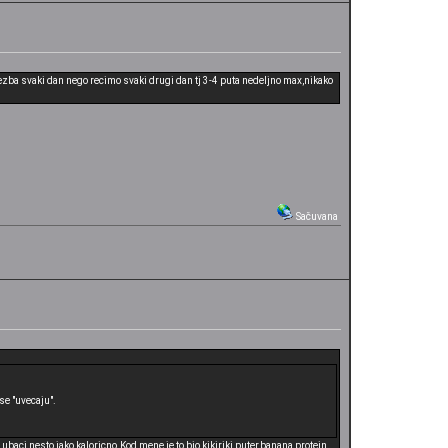
vezba svaki dan nego recimo svaki drugi dan tj 3-4 puta nedeljno max,nikako
Sačuvana
se "uvecaju".
ubaci nesto jako kaloricno.Kod mene je to bio kikiriki puter,banana,protein