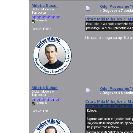
Miletić Dušan
Odg: Povecanje "k
Global Moderator
Odgovor #7 posla
«
Top poster
Citat: Miki Mihajlovic Ma
Van mreže
E da i jako je vazno da ako vezba r
preko toga.Ja bi cak i preporucio 3 
Poruke: 17835
I to samo snagu sa npr 8 bro
Miletić Dušan
Odg: Povecanje "k
Global Moderator
Odgovor #6 posla
«
Top poster
Citat: Miki Mihajlovic Ma
Van mreže
Citat: Miletić Dušan Maj 
Kolege,
Poruke: 17835
Sigurno vam se u karijei desilo da
Sta je do sto bi moglo biti ucinjen
Da je proverena metoda?
Slazem se sa dr.Nikolom da je to prv