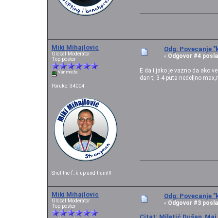
Miki Mihajlovic
Odg: Povecanje "k
Global Moderator
Odgovor #4 posla
«
Top poster
E da i jako je vazno da ako v
Van mreže
dan tj 3-4 puta nedeljno max,n
Poruke: 34004
Shut the f..k up and train!!!
Miki Mihajlovic
Odg: Povecanje "k
Global Moderator
Odgovor #3 posla
«
Top poster
Citat: Miletić Dušan Maj 