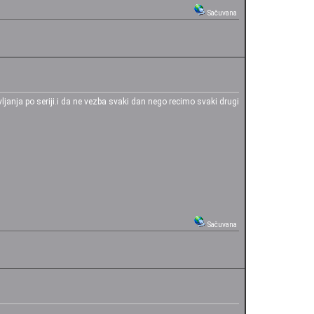
Sačuvana
janja po seriji.i da ne vezba svaki dan nego recimo svaki drugi
Sačuvana