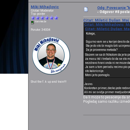
Miki Mihajlovic
Odg: Povecanje "k
Global Moderator
Odgovor #8 posla
«
Top poster
Citat: Miletić Dušan Maj 
Van mreže
Citat: Miki Mihajlovic Ma
Citat: Miletić Dušan Maj
Poruke: 34004
Kolege,
Sigurno vam se u karijei desilo da
Sta je do sto bi moglo biti ucinjen
Da je proverena metoda?
Slazem se sa dr.Nikolom da je to pr
za masu itd i trebalo bi da se sto 
nezdravo hrani onda ni ne moze da 
Ja sam u tom periodu recimo pio p
sto kaloricnije.
Meni je to pomoglo.
Shut the f..k up and train!!!
Jasno.
Konkretan primer, decko jede redovno
Ali mi se svidja primer medjuobrok
Da li moze to pesacenje da sm
Pogledaj samo razliku izmedu 