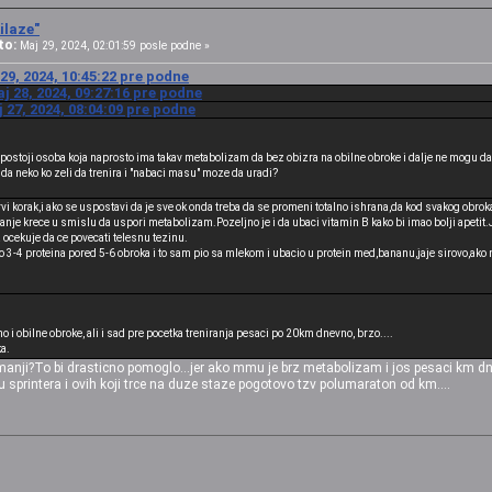
ilaze"
to:
Maj 29, 2024, 02:01:59 posle podne »
29, 2024, 10:45:22 pre podne
j 28, 2024, 09:27:16 pre podne
 27, 2024, 08:04:09 pre podne
 postoji osoba koja naprosto ima takav metabolizam da bez obizra na obilne obroke i dalje ne mogu da
o da neko ko zeli da trenira i "nabaci masu" moze da uradi?
vi korak,i ako se uspostavi da je sve ok onda treba da se promeni totalno ishrana,da kod svakog obroka
manje krece u smislu da uspori metabolizam.Pozeljno je i da ubaci vitamin B kako bi imao bolji apetit.J
ocekuje da ce povecati telesnu tezinu.
o 3-4 proteina pored 5-6 obroka i to sam pio sa mlekom i ubacio u protein med,bananu,jaje sirovo,a
 i obilne obroke, ali i sad pre pocetka treniranja pesaci po 20km dnevno, brzo....
a.
anji?To bi drasticno pomoglo...jer ako mmu je brz metabolizam i jos pesaci km dne
sprintera i ovih koji trce na duze staze pogotovo tzv polumaraton od km....