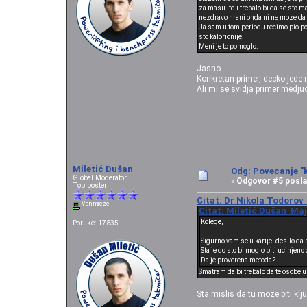
za masu itd i trebalo bi da se sto m
nezdravo hrani onda ni ne moze da 
Ja sam u tom periodu recimo pio po
sto kaloricnije.
Meni je to pomoglo.
Jasno.
Konkretan primer, decko jede r
Ali mi se svidja primer medju
Miletić Dušan
Odg: Povecanje "k
Global Moderator
Odgovor #5 posla
«
Top poster
Citat: Dr Nikola Todorov 
Van mreže
Citat: Miletić Dušan Maj 
Kolege,
Poruke: 17835
Sigurno vam se u karijei desilo da
Sta je do sto bi moglo biti ucinjen
Da je proverena metoda?
Smatram da bi trebalo da te osobe ur
Sta mislis da tu moze biti k