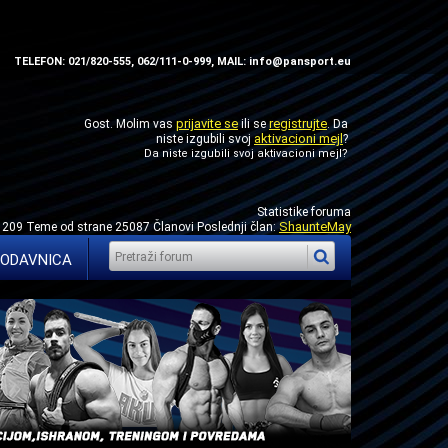
TELEFON: 021/820-555, 062/111-0-999, MAIL: info@pansport.eu
prijavite se
registrujte
Gost. Molim vas
ili se
. Da
aktivacioni mejl
niste izgubili svoj
?
Da niste izgubili svoj
aktivacioni mejl
?
Statistike foruma
ShaunteMay
1209 Teme od strane 25087 Članovi Poslednji član:
ODAVNICA