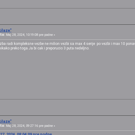
ilaze"
to:
Maj 28, 2024, 10:19:08 pre podne »
ezba radi kompleksne vezbe ne milion vezbi sa max 4 serije po vezbi i max 10 ponavl
ikako preko toga.Ja bi cak i preporucio 3 puta nedeljno.
ilaze"
to:
Maj 28, 2024, 09:27:16 pre podne »
27, 2024, 08:04:09 pre podne