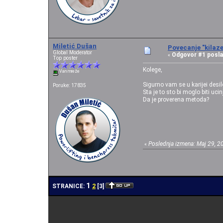
Miletić Dušan
Povecanje "kilaze
Global Moderator
Odgovor #1 posla
«
Top poster
Kolege,
Van mreže
Sigurno vam se u karijei desi
Poruke: 17835
Sta je to sto bi moglo biti uc
Da je proverena metoda?
Poslednja izmena: Maj 29, 2
«
1
2
STRANICE:
[
3
]