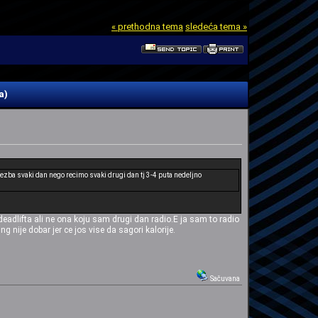
« prethodna tema
sledeća tema »
a)
 vezba svaki dan nego recimo svaki drugi dan tj 3-4 puta nedeljno
a deadlifta ali ne ona koju sam drugi dan radio.E ja sam to radio
 nije dobar jer ce jos vise da sagori kalorije.
Sačuvana