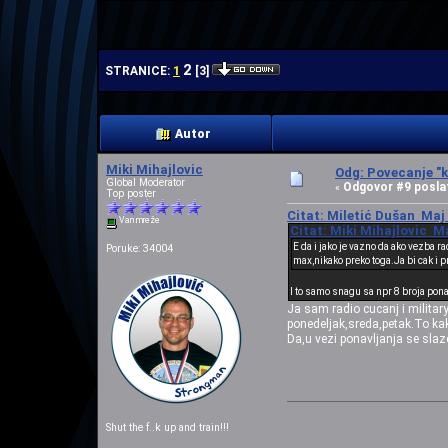
| | |
2
1
STRANICE:
[
3
]
Autor
Miki Mihajlovic
Odg: Povecanje "k
Global Moderator
Odgovor #9 posla
«
Top poster
Citat: Miletić Dušan Maj 
Van mreže
Citat: Miki Mihajlovic Ma
E da i jako je vazno da ako vezba 
Poruke: 34004
max,nikako preko toga.Ja bi cak i p
I to samo snagu sa npr 8 broja pon
Ja sam radio cucanj i military
ponedeljak,sreda,petak.To kako
Da,u vezi ponavljanja se slaz
Shut the f..k up and train!!!