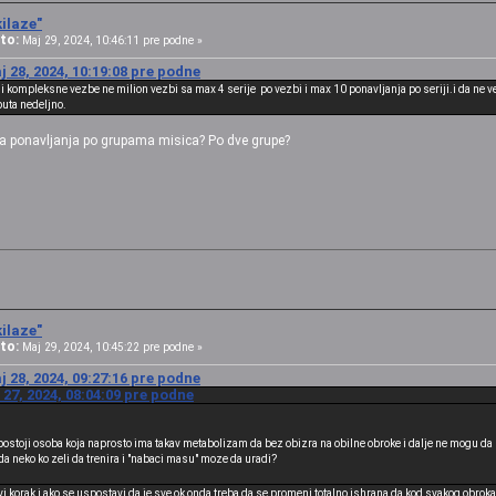
ilaze"
to:
Maj 29, 2024, 10:46:11 pre podne »
j 28, 2024, 10:19:08 pre podne
adi kompleksne vezbe ne milion vezbi sa max 4 serije po vezbi i max 10 ponavljanja po seriji.i da ne 
puta nedeljno.
ja ponavljanja po grupama misica? Po dve grupe?
ilaze"
to:
Maj 29, 2024, 10:45:22 pre podne »
j 28, 2024, 09:27:16 pre podne
27, 2024, 08:04:09 pre podne
 postoji osoba koja naprosto ima takav metabolizam da bez obizra na obilne obroke i dalje ne mogu da 
o da neko ko zeli da trenira i "nabaci masu" moze da uradi?
i korak,i ako se uspostavi da je sve ok onda treba da se promeni totalno ishrana,da kod svakog obroka 