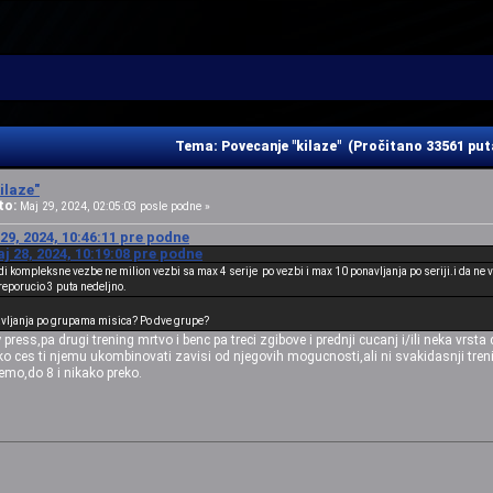
Tema: Povecanje "kilaze" (Pročitano 33561 put
ilaze"
to:
Maj 29, 2024, 02:05:03 posle podne »
29, 2024, 10:46:11 pre podne
j 28, 2024, 10:19:08 pre podne
radi kompleksne vezbe ne milion vezbi sa max 4 serije po vezbi i max 10 ponavljanja po seriji.i da ne
reporucio 3 puta nedeljno.
avljanja po grupama misica? Po dve grupe?
 press,pa drugi trening mrtvo i benc pa treci zgibove i prednji cucanj i/ili neka vrst
 ces ti njemu ukombinovati zavisi od njegovih mogucnosti,ali ni svakidasnji trening
emo,do 8 i nikako preko.