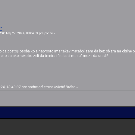
"
to:
Maj 27, 2024, 08:04:09 pre podne »
lo da postoji osoba koja naprosto ima takav metabolizam da bez obizra na obilne ob
injeno da ako neko ko zeli da trenira i "nabaci masu" moze da uradi?
024, 10:43:07 pre podne od strane Miletić Dušan
»