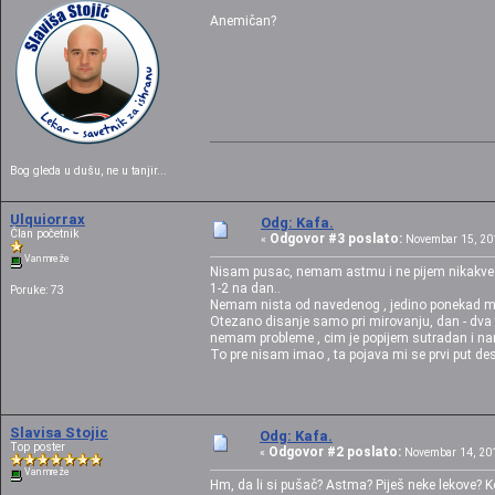
Anemičan?
Bog gleda u dušu, ne u tanjir...
Ulquiorrax
Odg: Kafa.
Član početnik
Odgovor #3 poslato:
«
Novembar 15, 201
Van mreže
Nisam pusac, nemam astmu i ne pijem nikakve 
1-2 na dan..
Poruke: 73
Nemam nista od navedenog , jedino ponekad mi
Otezano disanje samo pri mirovanju, dan - dva t
nemam probleme , cim je popijem sutradan i na
To pre nisam imao , ta pojava mi se prvi put de
Slavisa Stojic
Odg: Kafa.
Top poster
Odgovor #2 poslato:
«
Novembar 14, 201
Van mreže
Hm, da li si pušač? Astma? Piješ neke lekove? K