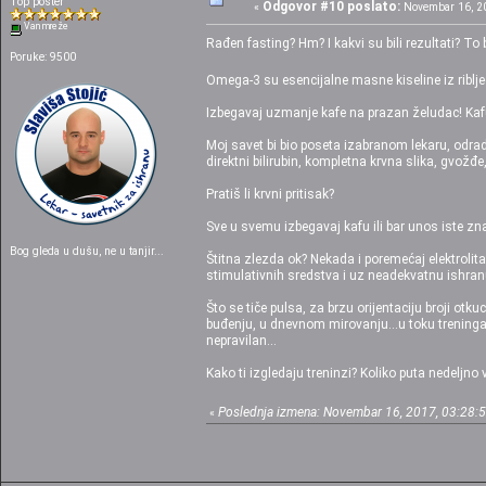
Top poster
Odgovor #10 poslato:
«
Novembar 16, 20
Van mreže
Rađen fasting? Hm? I kakvi su bili rezultati? 
Poruke: 9500
Omega-3 su esencijalne masne kiseline iz ribljeg u
Izbegavaj uzmanje kafe na prazan želudac! Kafu s
Moj savet bi bio poseta izabranom lekaru, odraditi
direktni bilirubin, kompletna krvna slika, gvožđe, 
Pratiš li krvni pritisak?
Sve u svemu izbegavaj kafu ili bar unos iste zn
Bog gleda u dušu, ne u tanjir...
Štitna zlezda ok? Nekada i poremećaj elektrolita
stimulativnih sredstva i uz neadekvatnu ishranu 
Što se tiče pulsa, za brzu orijentaciju broji otk
buđenju, u dnevnom mirovanju...u toku treninga(pu
nepravilan...
Kako ti izgledaju treninzi? Koliko puta nedeljno
Poslednja izmena: Novembar 16, 2017, 03:28:55
«