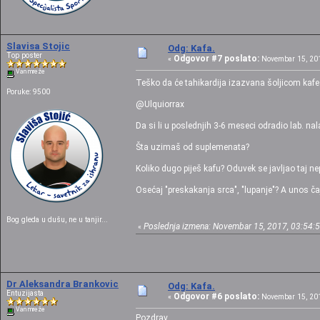
Slavisa Stojic
Odg: Kafa.
Top poster
Odgovor #7 poslato:
«
Novembar 15, 201
Van mreže
Teško da će tahikardija izazvana šoljicom kafe
Poruke: 9500
@Ulquiorrax
Da si li u poslednjih 3-6 meseci odradio lab. nal
Šta uzimaš od suplemenata?
Koliko dugo piješ kafu? Oduvek se javljao taj ne
Osećaj "preskakanja srca", "lupanje"? A unos č
Bog gleda u dušu, ne u tanjir...
Poslednja izmena: Novembar 15, 2017, 03:54:51
«
Dr Aleksandra Brankovic
Odg: Kafa.
Entuzijasta
Odgovor #6 poslato:
«
Novembar 15, 201
Van mreže
Pozdrav,