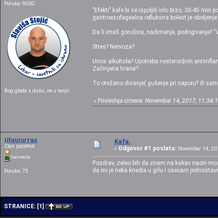
Poruke: 9500
"Efekti" kafe bi se ispoljili vrlo brzo, 30-45 
gastroezofagealna refluksna bolest je oboljenj
Da li imaš gorušice, nadimanje, podrigivanje? "
Stres? Nervoza?
Unos alkohola? Upotreba nesteroidnih antiinflam
Začinjena hrana?
To otežano disanje( gušenje pri naporu? ili sam
Bog gleda u dušu, ne u tanjir...
Poslednja izmena: Novembar 14, 2017, 11:34:13
«
Ulquiorrax
Kafa.
Član početnik
Odgovor #1 poslato:
«
Novembar 14, 201
Van mreže
Pozdrav, zeleo bih da znam na kakav nacin mo
da mi je neka knedla u grlu i osecam jednostavn
Poruke: 73
STRANICE:
[
1
]