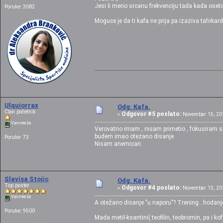
Jesi li merio srcanu frekvenciju tada kada oseti
Poruke: 3082
Moguce je da ti kafa ne prija pa izaziva tahikardi
Ulquiorrax
Odg: Kafa.
Član početnik
Odgovor #5 poslato:
«
Novembar 15, 201
Van mreže
Verovatno imam , nisam primetio , fokusiram se
budem imao otezano disanje.
Poruke: 73
Nisam anemican.
Slavisa Stojic
Odg: Kafa.
Top poster
Odgovor #4 poslato:
«
Novembar 15, 201
Van mreže
A otežano disanje "u naporu"? Trening...hodanj
Poruke: 9500
Mada metil-ksantini( teofilin, teobromin, pa i kof