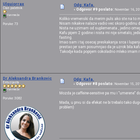
Ulquiorrax
Odg: Kafa.
Član početnik
Odgovor #9 poslato:
«
Novembar 16, 201
Van mreže
Koliko vremenski da merim puls ako ste na to mis
Nisam nikakve nalaze vadio vec skoro godinu da
Poruke: 73
Nista ne uzimam od suplemenata , jedino omega
Kafu pijem 2 godine i nista mi nije smetalo, j
fasting.
Imao sam i taj osecaj preskakanja srca i lupanj
prestao jer sam posumnjao da je uzrok bila kafa
Takodje kada popijem cokoladno mleko imam ret
Dr Aleksandra Brankovic
Odg: Kafa.
Entuzijasta
Odgovor #8 poslato:
«
Novembar 15, 201
Van mreže
Mozda je
caffeine-sensitive
pa mu i "umerene" d
Poruke: 3082
Mada, u prvu si da efekat ne bi trebalo tako d
problem)