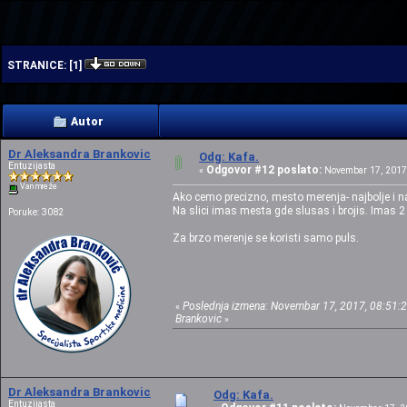
| | |
STRANICE:
[
1
]
Autor
Dr Aleksandra Brankovic
Odg: Kafa.
Entuzijasta
Odgovor #12 poslato:
«
Novembar 17, 2017,
Van mreže
Ako cemo precizno, mesto merenja- najbolje i na
Na slici imas mesta gde slusas i brojis. Imas 2 
Poruke: 3082
Za brzo merenje se koristi samo puls.
Poslednja izmena: Novembar 17, 2017, 08:51:2
«
Brankovic
»
Dr Aleksandra Brankovic
Odg: Kafa.
Entuzijasta