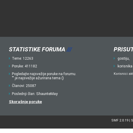
STATISTIKE FORUMA
///
PRISUT
Teme: 12263
gostiju,
Poruke: 411182
korisnika
Pogledajte najsvežije poruke na forumu.
Korisnici ak
"" je najsvežije ažurirana tema ()
Članovi: 25087
ShaunteMay
Poslednji član:
Skorašnje poruke
SMF 2.0.19
S
|