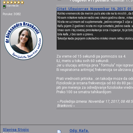
Odgovor #11 poslato:
«
Novembar 17, 20
Van mreže
Citat: Ulquiorrax Novembar 16, 2017, 01
Koliko vremenski da merim puls ako ste na to mislili , da
Poruke: 3082
Nisam nikakve nalaze vadio vec skoro godinu dana , nikad
Nista ne uzimam od suplemenata , jedino omega 3 ulja u 
Kafu pijem 2 godine i nista mi nije smetalo, jedino sada
Imao sam i taj osecaj preskakanja srca i lupanje , to je b
bila kafa , i bio sam u pravu.
Takodje kada popijem cokoladno mleko imam retku stolic
Za vreme od 15 sekundi pa pomnozis sa 4.
ILI, meris u toku svih 60 sekundi.
Jer u slucaju aritmija prva " formula" nije ispra
Ili respiratorna aritmija( frekvencija se ubrzava 
Prati vrednosti pritiska...on takodje moze da od
Fizioloski je srcana frekvencija od 60 do 80 pa
piti pre merenja za odredjivanje fizioloske vredn
Preko 100 se smatra tahikardijom
Poslednja izmena: Novembar 17, 2017, 08:48:5
«
Brankovic
»
Slavisa Stojic
Odg: Kafa.