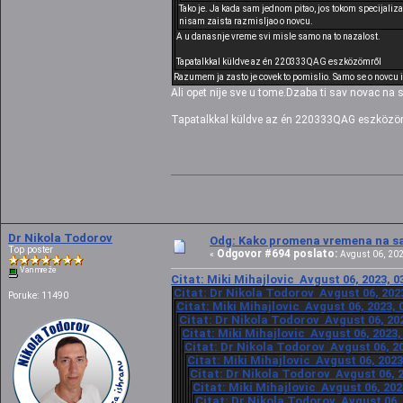
Tako je. Ja kada sam jednom pitao, jos tokom specijalizac
nisam zaista razmisljao o novcu.
A u danasnje vreme svi misle samo na to nazalost.
Tapatalkkal küldve az én 220333QAG eszközömről
Razumem ja zasto je covek to pomislio. Samo se o novcu i r
Ali opet nije sve u tome.Dzaba ti sav novac na 
Tapatalkkal küldve az én 220333QAG eszközö
Dr Nikola Todorov
Odg: Kako promena vremena na sat
Top poster
Odgovor #694 poslato:
«
Avgust 06, 202
Van mreže
Citat: Miki Mihajlovic Avgust 06, 2023, 0
Citat: Dr Nikola Todorov Avgust 06, 2023
Poruke: 11490
Citat: Miki Mihajlovic Avgust 06, 2023, 
Citat: Dr Nikola Todorov Avgust 06, 202
Citat: Miki Mihajlovic Avgust 06, 2023,
Citat: Dr Nikola Todorov Avgust 06, 20
Citat: Miki Mihajlovic Avgust 06, 2023
Citat: Dr Nikola Todorov Avgust 06, 2
Citat: Miki Mihajlovic Avgust 06, 202
Citat: Dr Nikola Todorov Avgust 06, 