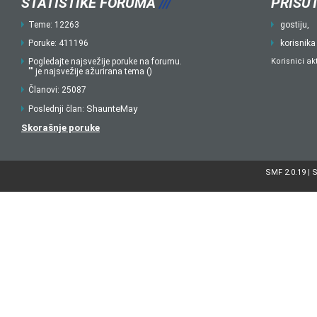
STATISTIKE FORUMA
///
PRISUT
Teme: 12263
gostiju,
Poruke: 411196
korisnika
Pogledajte najsvežije poruke na forumu.
Korisnici ak
"" je najsvežije ažurirana tema ()
Članovi: 25087
ShaunteMay
Poslednji član:
Skorašnje poruke
SMF 2.0.19
S
|