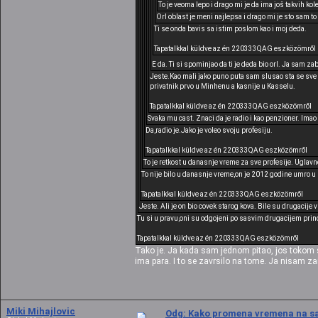
To je veoma lepo i drago mi je da ima još takvih kol
Orl oblast je meni najlepsa i drago mi je sto sam to
Ti se onda bavis sa istim poslom kao i moj deda.
Tapatalkkal küldve az én 220333QAG eszközömről
E da. Ti si spominjao da ti je deda bio orl. Ja sam 
Jeste.Kao mali jako puno puta sam slusao sta se sve 
privatnik prvo u Minhenu a kasnije u Kasselu.
Tapatalkkal küldve az én 220333QAG eszközömről
Svaka mu cast. Znaci da je radio i kao penzioner. Imao
Da,radio je.Jako je voleo svoju profesiju.
Tapatalkkal küldve az én 220333QAG eszközömről
To je retkost u danasnje vreme za sve profesije. Uglavn
To nije bilo u danasnje vreme,on je 2012 godine umro u s
Tapatalkkal küldve az én 220333QAG eszközömről
Jeste. Ali je on bio covek starog kova. Bile su drugacije 
Tu si u pravu,oni su odgojeni po sasvim drugacijem prin
Tapatalkkal küldve az én 220333QAG eszközömről
Tako je. Ja kada sam jednom pitao, jos tokom sp
ima para. I to se zavrsilo na tome. Ja nisam za
Miki Mihajlovic
Odg: Kako promena vremena na sat