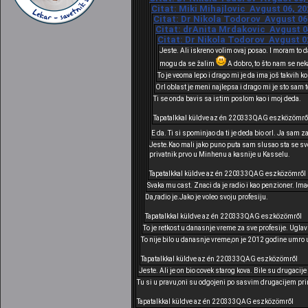
Citat: Miki Mihajlovic Avgust 06, 20
Citat: Dr Nikola Todorov Avgust 06,
Citat: drAnita Mrdakovic Avgust 04
Citat: Dr Nikola Todorov Avgust 02
Jeste. Ali iskreno volim ovaj posao. I moram to 
mogu da se žalim
A dobro, to što nam se nek
To je veoma lepo i drago mi je da ima još takvih ko
Orl oblast je meni najlepsa i drago mi je sto sam 
Ti se onda bavis sa istim poslom kao i moj deda.
Tapatalkkal küldve az én 220333QAG eszközömrő
E da. Ti si spominjao da ti je deda bio orl. Ja sam
Jeste.Kao mali jako puno puta sam slusao sta se sve
privatnik prvo u Minhenu a kasnije u Kasselu.
Tapatalkkal küldve az én 220333QAG eszközömről
Svaka mu cast. Znaci da je radio i kao penzioner. Ima
Da,radio je.Jako je voleo svoju profesiju.
Tapatalkkal küldve az én 220333QAG eszközömről
To je retkost u danasnje vreme za sve profesije. Uglav
To nije bilo u danasnje vreme,on je 2012 godine umro u 
Tapatalkkal küldve az én 220333QAG eszközömről
Jeste. Ali je on bio covek starog kova. Bile su drugacij
Tu si u pravu,oni su odgojeni po sasvim drugacijem pr
Tapatalkkal küldve az én 220333QAG eszközömről