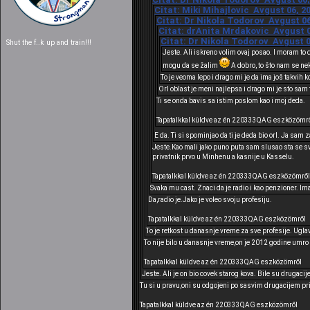
Citat: Miki Mihajlovic Avgust 06, 2
Citat: Dr Nikola Todorov Avgust 06
Citat: drAnita Mrdakovic Avgust 04
Citat: Dr Nikola Todorov Avgust 0
Shut the f..k up and train!!!
Jeste. Ali iskreno volim ovaj posao. I moram to 
mogu da se žalim
A dobro, to što nam se ne
To je veoma lepo i drago mi je da ima još takvih k
Orl oblast je meni najlepsa i drago mi je sto sam 
Ti se onda bavis sa istim poslom kao i moj deda.
Tapatalkkal küldve az én 220333QAG eszközömr
E da. Ti si spominjao da ti je deda bio orl. Ja sa
Jeste.Kao mali jako puno puta sam slusao sta se sv
privatnik prvo u Minhenu a kasnije u Kasselu.
Tapatalkkal küldve az én 220333QAG eszközömről
Svaka mu cast. Znaci da je radio i kao penzioner. Im
Da,radio je.Jako je voleo svoju profesiju.
Tapatalkkal küldve az én 220333QAG eszközömről
To je retkost u danasnje vreme za sve profesije. Ugla
To nije bilo u danasnje vreme,on je 2012 godine umro u
Tapatalkkal küldve az én 220333QAG eszközömről
Jeste. Ali je on bio covek starog kova. Bile su drugacij
Tu si u pravu,oni su odgojeni po sasvim drugacijem pr
Tapatalkkal küldve az én 220333QAG eszközömről