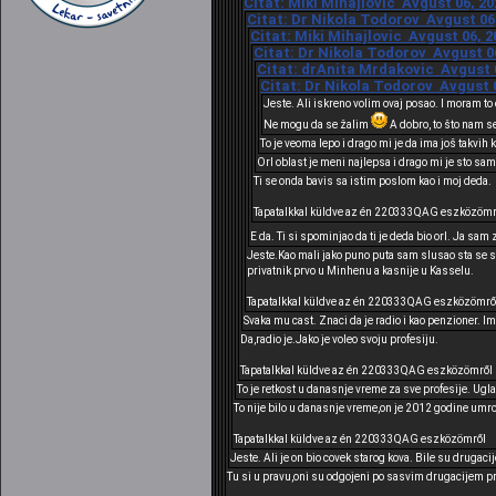
Citat: Miki Mihajlovic Avgust 06, 20
Citat: Dr Nikola Todorov Avgust 06,
Citat: Miki Mihajlovic Avgust 06, 2
Citat: Dr Nikola Todorov Avgust 06
Citat: drAnita Mrdakovic Avgust 0
Citat: Dr Nikola Todorov Avgust 0
Jeste. Ali iskreno volim ovaj posao. I moram to
Ne mogu da se žalim
A dobro, to što nam s
To je veoma lepo i drago mi je da ima još takvih 
Orl oblast je meni najlepsa i drago mi je sto sam
Ti se onda bavis sa istim poslom kao i moj deda.
Tapatalkkal küldve az én 220333QAG eszközömr
E da. Ti si spominjao da ti je deda bio orl. Ja sa
Jeste.Kao mali jako puno puta sam slusao sta se s
privatnik prvo u Minhenu a kasnije u Kasselu.
Tapatalkkal küldve az én 220333QAG eszközömrő
Svaka mu cast. Znaci da je radio i kao penzioner. Im
Da,radio je.Jako je voleo svoju profesiju.
Tapatalkkal küldve az én 220333QAG eszközömről
To je retkost u danasnje vreme za sve profesije. Ugl
To nije bilo u danasnje vreme,on je 2012 godine umro u
Tapatalkkal küldve az én 220333QAG eszközömről
Jeste. Ali je on bio covek starog kova. Bile su drugaci
Tu si u pravu,oni su odgojeni po sasvim drugacijem p