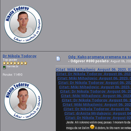
Dr Nikola Todorov
Odg: Kako promena vremena na sat
Top poster
Odgovor #690 poslato:
«
Avgust 06, 202
Van mreže
Citat: Miki Mihajlovic Avgust 06, 2023, 0
Citat: Dr Nikola Todorov Avgust 06, 2023
Poruke: 11490
Citat: Miki Mihajlovic Avgust 06, 2023, 
Citat: Dr Nikola Todorov Avgust 06, 202
Citat: Miki Mihajlovic Avgust 06, 2023,
Citat: Dr Nikola Todorov Avgust 06, 20
Citat: Miki Mihajlovic Avgust 06, 2023
Citat: Dr Nikola Todorov Avgust 06, 2
Citat: Miki Mihajlovic Avgust 06, 202
Citat: Dr Nikola Todorov Avgust 06, 
Citat: drAnita Mrdakovic Avgust 04,
Citat: Dr Nikola Todorov Avgust 02,
Jeste. Ali iskreno volim ovaj posao. I moram to da
mogu da se žalim
A dobro, to što nam se neka