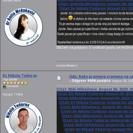
Poruke: 6826
Citat: drAnita Mrdakovic Avgust 04, 202
Citat: Dr Nikola Todorov Avgust 02, 202
Jeste. Ali iskreno volim ovaj posao. I moram to da kaže
žalim
A dobro, to što nam se nekada svima nama ne 
To je veoma lepo i drago mi je da ima još takvih kolega.
Jeste. Nas posao je specifican i treba zaista da ga vol
Svaki posao je specifican i ima stvari zbog kojeg ih volim
Tapatalkkal küldve az én 220333QAG eszközömről
Slažem se potpuno. U svakom poslu se može n
dr Anita Mrdaković
Dr Nikola Todorov
Odg: Kako promena vremena na sat
Top poster
Odgovor #696 poslato:
«
Avgust 06, 202
Van mreže
Citat: Miki Mihajlovic Avgust 06, 2023, 0
Citat: Dr Nikola Todorov Avgust 06, 2023
Poruke: 11490
Citat: Miki Mihajlovic Avgust 06, 2023, 
Citat: Dr Nikola Todorov Avgust 06, 202
Citat: Miki Mihajlovic Avgust 06, 2023,
Citat: Dr Nikola Todorov Avgust 06, 20
Citat: Miki Mihajlovic Avgust 06, 2023
Citat: Dr Nikola Todorov Avgust 06, 2
Citat: Miki Mihajlovic Avgust 06, 202
Citat: Dr Nikola Todorov Avgust 06, 