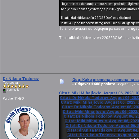
To je retkost u danasnje vreme za sve profesije. Uglavno
To nije bilo u danasnje vreme,on je 2012 godine umro u sv
Tapatalkkal küldve az én 220333QAG eszközömről
Jeste. Ali je on bio covek starog kova. Bile su drugacije 
Tu si u pravu,oni su odgojeni po sasvim drugac
Tapatalkkal küldve az én 220333QAG eszközö
Dr Nikola Todorov
Odg: Kako promena vremena na sat
Top poster
Odgovor #688 poslato:
«
Avgust 06, 202
Van mreže
Citat: Miki Mihajlovic Avgust 06, 2023, 0
Citat: Dr Nikola Todorov Avgust 06, 2023
Poruke: 11490
Citat: Miki Mihajlovic Avgust 06, 2023, 
Citat: Dr Nikola Todorov Avgust 06, 202
Citat: Miki Mihajlovic Avgust 06, 2023,
Citat: Dr Nikola Todorov Avgust 06, 20
Citat: Miki Mihajlovic Avgust 06, 2023
Citat: Dr Nikola Todorov Avgust 06, 2
Citat: drAnita Mrdakovic Avgust 04, 
Citat: Dr Nikola Todorov Avgust 02, 