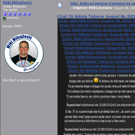
Miki Mihajlovic
Odg: Kako promena vremena na sat
Global Moderator
Odgovor #692 poslato:
«
Avgust 06, 202
Top poster
Citat: Dr Nikola Todorov Avgust 06, 2023
Van mreže
Citat: Miki Mihajlovic Avgust 06, 2023, 
Citat: Dr Nikola Todorov Avgust 06, 202
Poruke: 33991
Citat: Miki Mihajlovic Avgust 06, 2023,
Citat: Dr Nikola Todorov Avgust 06, 20
Citat: Miki Mihajlovic Avgust 06, 2023
Citat: Dr Nikola Todorov Avgust 06, 2
Citat: Miki Mihajlovic Avgust 06, 202
Citat: Dr Nikola Todorov Avgust 06, 
Citat: Miki Mihajlovic Avgust 06, 20
Citat: Dr Nikola Todorov Avgust 06,
Citat: drAnita Mrdakovic Avgust 04
Citat: Dr Nikola Todorov Avgust 02
Jeste. Ali iskreno volim ovaj posao. I moram to d
Shut the f..k up and train!!!
mogu da se žalim
A dobro, to što nam se nek
To je veoma lepo i drago mi je da ima još takvih ko
Orl oblast je meni najlepsa i drago mi je sto sam t
Ti se onda bavis sa istim poslom kao i moj deda.
Tapatalkkal küldve az én 220333QAG eszközömről
E da. Ti si spominjao da ti je deda bio orl. Ja sam 
Jeste.Kao mali jako puno puta sam slusao sta se sve
privatnik prvo u Minhenu a kasnije u Kasselu.
Tapatalkkal küldve az én 220333QAG eszközömről
Svaka mu cast. Znaci da je radio i kao penzioner. Imao