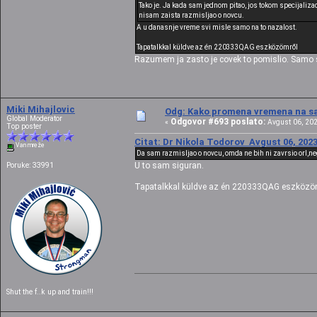
Tako je. Ja kada sam jednom pitao, jos tokom specijalizaci
nisam zaista razmisljao o novcu.
A u danasnje vreme svi misle samo na to nazalost.
Tapatalkkal küldve az én 220333QAG eszközömről
Razumem ja zasto je covek to pomislio. Samo se o
Miki Mihajlovic
Odg: Kako promena vremena na sat
Global Moderator
Odgovor #693 poslato:
«
Avgust 06, 202
Top poster
Citat: Dr Nikola Todorov Avgust 06, 2023
Van mreže
Da sam razmisljao o novcu, omda ne bih ni zavrsio orl,ne
U to sam siguran.
Poruke: 33991
Tapatalkkal küldve az én 220333QAG eszközö
Shut the f..k up and train!!!