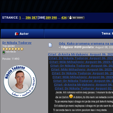
| | |
1
386
387
389
390
434
STRANICE:
...
[
388
]
...
Tema: 
Autor
Dr Nikola Todorov
Odg: Kako promena vremena na sat
Top poster
Odgovor #699 poslato:
«
Avgust 08, 202
Van mreže
Citat: drAnita Mrdakovic Avgust 06, 2023
Citat: Dr Nikola Todorov Avgust 06, 2023
Poruke: 11490
Citat: Miki Mihajlovic Avgust 06, 2023, 
Citat: Dr Nikola Todorov Avgust 06, 202
Citat: Miki Mihajlovic Avgust 06, 2023,
Citat: Dr Nikola Todorov Avgust 06, 20
Citat: Miki Mihajlovic Avgust 06, 2023
Citat: Dr Nikola Todorov Avgust 06, 2
Citat: drAnita Mrdakovic Avgust 04, 
Citat: Dr Nikola Todorov Avgust 02, 
Jeste. Ali iskreno volim ovaj posao. I moram to da 
da se žalim
A dobro, to što nam se nekada svima
To je veoma lepo i drago mi je da ima još takvih kole
Orl oblast je meni najlepsa i drago mi je sto sam to 
Ti se onda bavis sa istim poslom kao i moj deda.