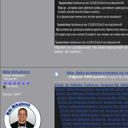
Tapatalkkal küldve az én 220333QAG eszközömről
Tako je. Ja kada sam jednom pitao, jos tokom specijalizac
nisam zaista razmisljao o novcu.
A u danasnje vreme svi misle samo na to nazalost.
Tapatalkkal küldve az én 220333QAG eszközömről
Razumem ja zasto je covek to pomislio. Samo se o novcu i 
Ali opet nije sve u tome.Dzaba ti sav novac na svetu ako 
Tapatalkkal küldve az én 220333QAG eszközömről
Slazem se u potpunosti. Na skali najvaznijih st
jednu- da ozdravi.
Miki Mihajlovic
Odg: Kako promena vremena na sat
Global Moderator
Odgovor #695 poslato:
«
Avgust 06, 202
Top poster
Citat: Dr Nikola Todorov Avgust 06, 2023
Van mreže
Citat: Miki Mihajlovic Avgust 06, 2023, 
Citat: Dr Nikola Todorov Avgust 06, 202
Poruke: 33991
Citat: Miki Mihajlovic Avgust 06, 2023,
Citat: Dr Nikola Todorov Avgust 06, 20
Citat: Miki Mihajlovic Avgust 06, 2023
Citat: Dr Nikola Todorov Avgust 06, 2
Citat: Miki Mihajlovic Avgust 06, 202
Citat: Dr Nikola Todorov Avgust 06, 
Citat: Miki Mihajlovic Avgust 06, 20
Citat: Dr Nikola Todorov Avgust 06,