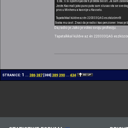
E da. Ti si spominjao da ti je deda bio orl. Ja sam zabo
Jeste.Kao mali jako puno puta sam slusao sta se sve dog
prvo u Minhenu a kasnije u Kasselu.
Tapatalkkal küldve az én 220333QAG eszközömről
Svaka mu cast. Znaci da je radio i kao penzioner. Imao je 
Da,radio je.Jako je voleo svoju profesiju.
Tapatalkkal küldve az én 220333QAG eszközö
1
386
387
389
390
434
STRANICE:
...
[
388
]
...