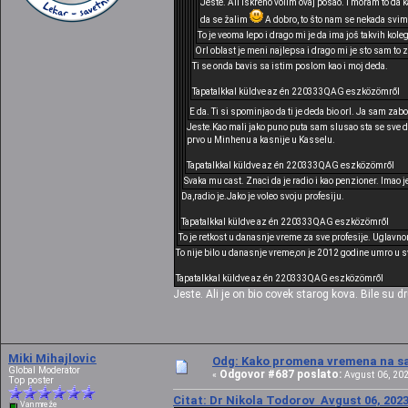
Jeste. Ali iskreno volim ovaj posao. I moram to da 
da se žalim
A dobro, to što nam se nekada svima
To je veoma lepo i drago mi je da ima još takvih kole
Orl oblast je meni najlepsa i drago mi je sto sam to 
Ti se onda bavis sa istim poslom kao i moj deda.
Tapatalkkal küldve az én 220333QAG eszközömről
E da. Ti si spominjao da ti je deda bio orl. Ja sam za
Jeste.Kao mali jako puno puta sam slusao sta se sve d
prvo u Minhenu a kasnije u Kasselu.
Tapatalkkal küldve az én 220333QAG eszközömről
Svaka mu cast. Znaci da je radio i kao penzioner. Imao j
Da,radio je.Jako je voleo svoju profesiju.
Tapatalkkal küldve az én 220333QAG eszközömről
To je retkost u danasnje vreme za sve profesije. Uglavno
To nije bilo u danasnje vreme,on je 2012 godine umro u svo
Tapatalkkal küldve az én 220333QAG eszközömről
Jeste. Ali je on bio covek starog kova. Bile su d
Miki Mihajlovic
Odg: Kako promena vremena na sat
Global Moderator
Odgovor #687 poslato:
«
Avgust 06, 202
Top poster
Citat: Dr Nikola Todorov Avgust 06, 2023
Van mreže