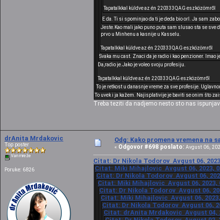
Tapatalkkal küldve az én 220333QAG eszközömről
E da. Ti si spominjao da ti je deda bio orl. Ja sam za
Jeste.Kao mali jako puno puta sam slusao sta se sve d
prvo u Minhenu a kasnije u Kasselu.
Tapatalkkal küldve az én 220333QAG eszközömről
Svaka mu cast. Znaci da je radio i kao penzioner. Imao j
Da,radio je.Jako je voleo svoju profesiju.
Tapatalkkal küldve az én 220333QAG eszközömről
To je retkost u danasnje vreme za sve profesije. Uglavno
To uvek i ja kažem. Najisplativije je baviti se onim što zai
Treba teziti da nadjemo nesto sto nas ispunjava
drAnita Mrdakovic
Odg: Kako promena vremena na sat
Top poster
Odgovor #698 poslato:
«
Avgust 06, 202
Van mreže
Citat: Dr Nikola Todorov Avgust 06, 2023
Citat: Miki Mihajlovic Avgust 06, 2023, 
Poruke: 6826
Citat: Dr Nikola Todorov Avgust 06, 202
Citat: Miki Mihajlovic Avgust 06, 2023,
Citat: Dr Nikola Todorov Avgust 06, 20
Citat: Miki Mihajlovic Avgust 06, 2023
Citat: Dr Nikola Todorov Avgust 06, 2
Citat: drAnita Mrdakovic Avgust 04, 
Citat: Dr Nikola Todorov Avgust 02, 