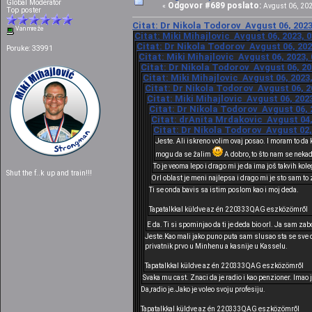
Global Moderator
Odgovor #689 poslato:
«
Avgust 06, 202
Top poster
Citat: Dr Nikola Todorov Avgust 06, 2023
Van mreže
Citat: Miki Mihajlovic Avgust 06, 2023, 
Citat: Dr Nikola Todorov Avgust 06, 202
Poruke: 33991
Citat: Miki Mihajlovic Avgust 06, 2023,
Citat: Dr Nikola Todorov Avgust 06, 20
Citat: Miki Mihajlovic Avgust 06, 2023
Citat: Dr Nikola Todorov Avgust 06, 2
Citat: Miki Mihajlovic Avgust 06, 202
Citat: Dr Nikola Todorov Avgust 06, 
Citat: drAnita Mrdakovic Avgust 04,
Citat: Dr Nikola Todorov Avgust 02,
Jeste. Ali iskreno volim ovaj posao. I moram to da
mogu da se žalim
A dobro, to što nam se nekad
To je veoma lepo i drago mi je da ima još takvih kole
Shut the f..k up and train!!!
Orl oblast je meni najlepsa i drago mi je sto sam to
Ti se onda bavis sa istim poslom kao i moj deda.
Tapatalkkal küldve az én 220333QAG eszközömről
E da. Ti si spominjao da ti je deda bio orl. Ja sam z
Jeste.Kao mali jako puno puta sam slusao sta se sve d
privatnik prvo u Minhenu a kasnije u Kasselu.
Tapatalkkal küldve az én 220333QAG eszközömről
Svaka mu cast. Znaci da je radio i kao penzioner. Imao 
Da,radio je.Jako je voleo svoju profesiju.
Tapatalkkal küldve az én 220333QAG eszközömről