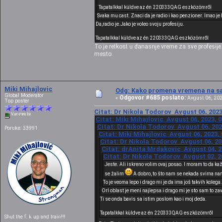
Tapatalkkal küldve az én 220333QAG eszközömről
Svaka mu cast. Znaci da je radio i kao penzioner. Imao je
Da,radio je.Jako je voleo svoju profesiju.
Tapatalkkal küldve az én 220333QAG eszközömről
To je retkost u danasnje vreme za sve profesije
mesto.
Miki Mihajlovic
Odg: Kako promena vremena na sat
Global Moderator
Odgovor #685 poslato:
«
Avgust 06, 202
Top poster
Citat: Dr Nikola Todorov Avgust 06, 2023
Van mreže
Citat: Miki Mihajlovic Avgust 06, 2023, 
Citat: Dr Nikola Todorov Avgust 06, 202
Poruke: 33991
Citat: Miki Mihajlovic Avgust 06, 2023,
Citat: Dr Nikola Todorov Avgust 06, 20
Citat: drAnita Mrdakovic Avgust 04, 2
Citat: Dr Nikola Todorov Avgust 02, 2
Jeste. Ali iskreno volim ovaj posao. I moram to da ka
se žalim
A dobro, to što nam se nekada svima nama
To je veoma lepo i drago mi je da ima još takvih kolega.
Orl oblast je meni najlepsa i drago mi je sto sam to za
Ti se onda bavis sa istim poslom kao i moj deda.
Tapatalkkal küldve az én 220333QAG eszközömről
Shut the f..k up and train!!!