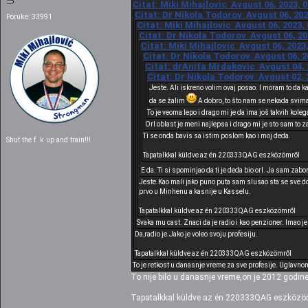
Citat: Miki Mihajlovic Avgust 06, 2023, 
Citat: Dr Nikola Todorov Avgust 06, 202
Poruke: 33991
Citat: Miki Mihajlovic Avgust 06, 2023,
Citat: Dr Nikola Todorov Avgust 06, 20
Citat: Miki Mihajlovic Avgust 06, 2023
Citat: Dr Nikola Todorov Avgust 06, 2
Citat: drAnita Mrdakovic Avgust 04, 
Citat: Dr Nikola Todorov Avgust 02, 
Jeste. Ali iskreno volim ovaj posao. I moram to da 
da se žalim
A dobro, to što nam se nekada svima
To je veoma lepo i drago mi je da ima još takvih koleg
Orl oblast je meni najlepsa i drago mi je sto sam to z
Ti se onda bavis sa istim poslom kao i moj deda.
Shut the f..k up and train!!!
Tapatalkkal küldve az én 220333QAG eszközömről
E da. Ti si spominjao da ti je deda bio orl. Ja sam za
Jeste.Kao mali jako puno puta sam slusao sta se sve do
prvo u Minhenu a kasnije u Kasselu.
Tapatalkkal küldve az én 220333QAG eszközömről
Svaka mu cast. Znaci da je radio i kao penzioner. Imao j
Da,radio je.Jako je voleo svoju profesiju.
Tapatalkkal küldve az én 220333QAG eszközömről
To je retkost u danasnje vreme za sve profesije. Uglavnom
To nije bilo u danasnje vreme,on je 2012 godine
Tapatalkkal küldve az én 220333QAG eszközö