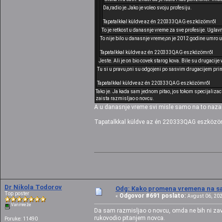
Da,radio je.Jako je voleo svoju profesiju.
Tapatalkkal küldve az én 220333QAG eszközömről
To je retkost u danasnje vreme za sve profesije. Uglav
To nije bilo u danasnje vreme,on je 2012 godine umro u s
Tapatalkkal küldve az én 220333QAG eszközömről
Jeste. Ali je on bio covek starog kova. Bile su drugacije
Tu si u pravu,oni su odgojeni po sasvim drugacijem pri
Tapatalkkal küldve az én 220333QAG eszközömről
Tako je. Ja kada sam jednom pitao, jos tokom specijalizaci
zaista razmisljao o novcu.
A u danasnje vreme svi misle samo na to naza
Tapatalkkal küldve az én 220333QAG eszközö
Dr Nikola Todorov
Odg: Kako promena vremena na sat
Top poster
Odgovor #691 poslato:
«
Avgust 06, 202
Van mreže
Da sam razmisljao o novcu, omda ne bih ni zavr
rukovodio pitanjem novca.
Poruke: 11490