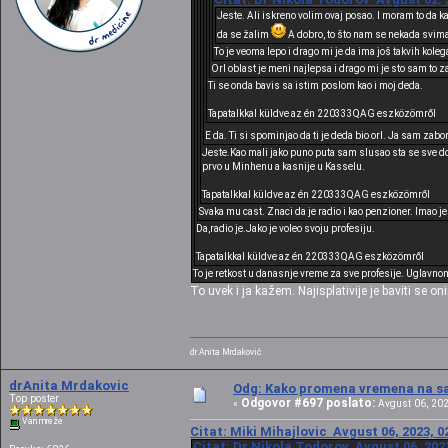
Jeste. Ali iskreno volim ovaj posao. I moram to da 
da se žalim
A dobro, to što nam se nekada svima
To je veoma lepo i drago mi je da ima još takvih koleg
Orl oblast je meni najlepsa i drago mi je sto sam to z
Ti se onda bavis sa istim poslom kao i moj deda.
Tapatalkkal küldve az én 220333QAG eszközömről
E da. Ti si spominjao da ti je deda bio orl. Ja sam za
Jeste.Kao mali jako puno puta sam slusao sta se sve do
prvo u Minhenu a kasnije u Kasselu.
Tapatalkkal küldve az én 220333QAG eszközömről
Svaka mu cast. Znaci da je radio i kao penzioner. Imao j
Da,radio je.Jako je voleo svoju profesiju.
Tapatalkkal küldve az én 220333QAG eszközömről
To je retkost u danasnje vreme za sve profesije. Uglavnom
To uvek i ja kažem. Najisplativije je baviti se on
dr Anita Mrdaković
drAnita Mrdakovic
Odg: Kako promena vremena na sat
Top poster
Odgovor #697 poslato:
«
Avgust 06, 202
Van mreže
Citat: Miki Mihajlovic Avgust 06, 2023, 0
Citat: Dr Nikola Todorov Avgust 06, 2023