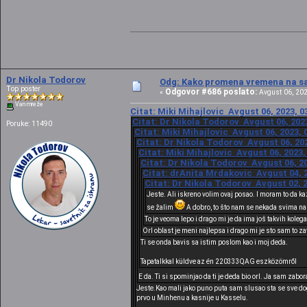
Dr Nikola Todorov
Odg: Kako promena vremena na sat
Top poster
Odgovor #686 poslato:
«
Avgust 06, 202
Van mreže
Citat: Miki Mihajlovic Avgust 06, 2023, 0
Citat: Dr Nikola Todorov Avgust 06, 2023
Poruke: 11490
Citat: Miki Mihajlovic Avgust 06, 2023, 
Citat: Dr Nikola Todorov Avgust 06, 202
Citat: Miki Mihajlovic Avgust 06, 2023,
Citat: Dr Nikola Todorov Avgust 06, 20
Citat: drAnita Mrdakovic Avgust 04, 2
Citat: Dr Nikola Todorov Avgust 02, 2
Jeste. Ali iskreno volim ovaj posao. I moram to da k
se žalim
A dobro, to što nam se nekada svima nam
To je veoma lepo i drago mi je da ima još takvih kolega
Orl oblast je meni najlepsa i drago mi je sto sam to z
Ti se onda bavis sa istim poslom kao i moj deda.
Tapatalkkal küldve az én 220333QAG eszközömről
E da. Ti si spominjao da ti je deda bio orl. Ja sam zab
Jeste.Kao mali jako puno puta sam slusao sta se sve dog
prvo u Minhenu a kasnije u Kasselu.