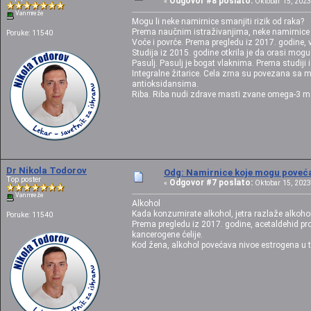
Odgovor #8 poslato:
«
Oktobar 15, 2023,
Van mreže
Mogu li neke namirnice smanjiti rizik od raka?
Prema naučnim istraživanjima, neke namirnice s
Poruke: 11540
Voće i povrće. Prema pregledu iz 2017. godine, 
Studija iz 2015. godine otkrila je da orasi mogu
Pasulj. Pasulj je bogat vlaknima. Prema studiji
Integralne žitarice. Cela zrna su povezana sa m
antioksidansima.
Riba. Riba nudi zdrave masti zvane omega-3 ma
Dr Nikola Todorov
Odg: Namirnice koje mogu povećat
Top poster
Odgovor #7 poslato:
«
Oktobar 15, 2023,
Van mreže
Alkohol
Kada konzumirate alkohol, jetra razlaže alkohol
Poruke: 11540
Prema pregledu iz 2017. godine, acetaldehid pro
kancerogene ćelije.
Kod žena, alkohol povećava nivoe estrogena u t