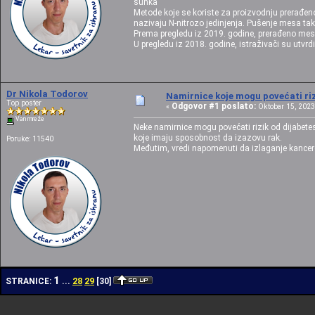
šunka
Metode koje se koriste za proizvodnju prerađen
nazivaju N-nitrozo jedinjenja. Pušenje mesa ta
Prema pregledu iz 2019. godine, prerađeno meso 
U pregledu iz 2018. godine, istraživači su utvr
Dr Nikola Todorov
Namirnice koje mogu povećati riz
Top poster
Odgovor #1 poslato:
«
Oktobar 15, 2023,
Van mreže
Neke namirnice mogu povećati rizik od dijabet
koje imaju sposobnost da izazovu rak.
Poruke: 11540
Međutim, vredi napomenuti da izlaganje kancerog
1
28
29
STRANICE:
...
[
30
]