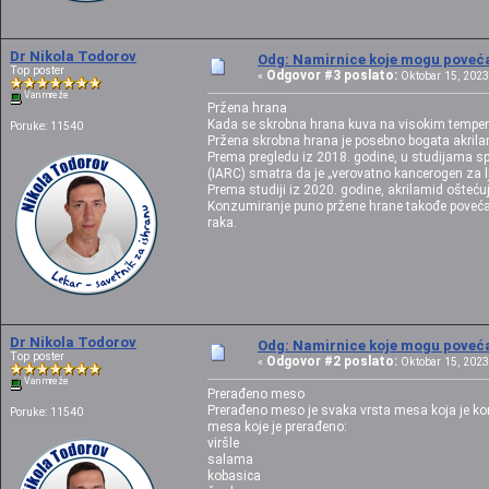
Dr Nikola Todorov
Odg: Namirnice koje mogu povećat
Top poster
Odgovor #3 poslato:
«
Oktobar 15, 2023,
Van mreže
Pržena hrana
Kada se skrobna hrana kuva na visokim temperat
Poruke: 11540
Pržena skrobna hrana je posebno bogata akrilam
Prema pregledu iz 2018. godine, u studijama s
(IARC) smatra da je „verovatno kancerogen za l
Prema studiji iz 2020. godine, akrilamid oštećuj
Konzumiranje puno pržene hrane takođe povećava 
raka.
Dr Nikola Todorov
Odg: Namirnice koje mogu povećat
Top poster
Odgovor #2 poslato:
«
Oktobar 15, 2023,
Van mreže
Prerađeno meso
Prerađeno meso je svaka vrsta mesa koja je kon
Poruke: 11540
mesa koje je prerađeno:
viršle
salama
kobasica