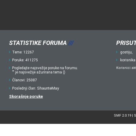
STATISTIKE FORUMA
///
PRISUT
Teme: 12267
gostiju,
Poruke: 411275
korisnika
Pogledajte najsvežije poruke na forumu.
Korisnici ak
"" je najsvežije ažurirana tema ()
Članovi: 25087
ShaunteMay
Poslednji član:
Skorašnje poruke
SMF 2.0.19
S
|