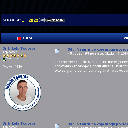
| | |
1
28
29
STRANICE:
...
[
30
]
Tem
Autor
Dr Nikola Todorov
Odg: Namirnice koje mogu povećat
Top poster
Odgovor #9 poslato:
«
Oktobar 15, 2023,
Van mreže
Podsećamo da je 2015. prerađeno meso (suhomes
dokazanih kancerogena poput duvana, aflatoks
Poruke: 11540
Oko 50 grama suhomesnatog dnevno povećava r
Dr Nikola Todorov
Odg: Namirnice koje mogu povećat
Top poster