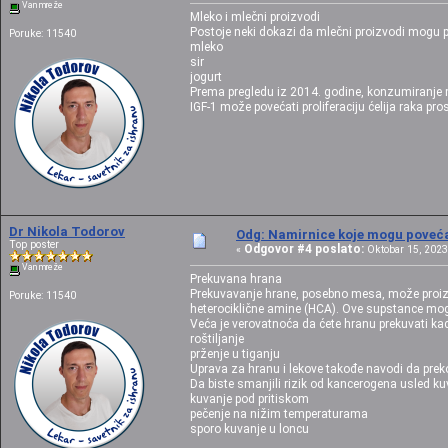
Van mreže
Mleko i mlečni proizvodi
Postoje neki dokazi da mlečni proizvodi mogu po
Poruke: 11540
mleko
sir
jogurt
Prema pregledu iz 2014. godine, konzumiranje ml
IGF-1 može povećati proliferaciju ćelija raka pro
Dr Nikola Todorov
Odg: Namirnice koje mogu povećat
Top poster
Odgovor #4 poslato:
«
Oktobar 15, 2023,
Van mreže
Prekuvana hrana
Prekuvavanje hrane, posebno mesa, može proizv
Poruke: 11540
heterociklične amine (HCA). Ove supstance mogu p
Veća je verovatnoća da ćete hranu prekuvati
roštiljanje
prženje u tiganju
Uprava za hranu i lekove takođe navodi da prek
Da biste smanjili rizik od kancerogena usled ku
kuvanje pod pritiskom
pečenje na nižim temperaturama
sporo kuvanje u loncu