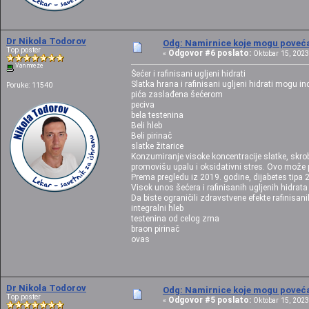
Dr Nikola Todorov
Odg: Namirnice koje mogu povećat
Top poster
Odgovor #6 poslato:
«
Oktobar 15, 2023,
Van mreže
Šećer i rafinisani ugljeni hidrati
Slatka hrana i rafinisani ugljeni hidrati mogu ind
Poruke: 11540
pića zaslađena šećerom
peciva
bela testenina
Beli hleb
Beli pirinač
slatke žitarice
Konzumiranje visoke koncentracije slatke, skrob
promovišu upalu i oksidativni stres. Ovo može po
Prema pregledu iz 2019. godine, dijabetes tipa 2
Visok unos šećera i rafinisanih ugljenih hidrat
Da biste ograničili zdravstvene efekte rafinisa
integralni hleb
testenina od celog zrna
braon pirinač
ovas
Dr Nikola Todorov
Odg: Namirnice koje mogu povećat
Top poster
Odgovor #5 poslato:
«
Oktobar 15, 2023,