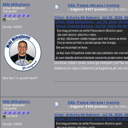
Miki Mihajlovic
Odg: Posna ishrana i trening
Global Moderator
Odgovor #357 poslato:
«
Jul 26, 2026, 
Top poster
Citat: drAnita Mrdakovic Jul 26, 2026, 0
Van mreže
Citat: Miki Mihajlovic Jul 24, 2026, 09:5
Citat: Zoltan Kozma Jul 24, 2026, 09:05
Poruke: 34004
Evo mog primera za veliki Pravoslavni Božićni post.
Jeo sam posnu plazmu i vodu.
Ja koji obožavam slatko mogao sam biti samo na tome.
Ovo je samo primer a zaista opcija ima mnogo.
Sve se moze kad se hoce.
Ja koji sam 40 godina svaki dan jeo cokoladu vec vise o
Ja sam takođe obične čokolade zamenila proteinskim kada
Izvrstan izbor.I znas cime ga menjam jos?Sa v
lubenicu,to nije iz baste,to je kupovna,ali od 
Shut the f..k up and train!!!
Miki Mihajlovic
Odg: Posna ishrana i trening
Global Moderator
Odgovor #356 poslato:
«
Jul 26, 2026, 
Top poster
Citat: drAnita Mrdakovic Jul 26, 2026, 0
Van mreže
Citat: Zoltan Kozma Jul 24, 2026, 09:05:
Evo mog primera za veliki Pravoslavni Božićni post.
Poruke: 34004
Jeo sam posnu plazmu i vodu.