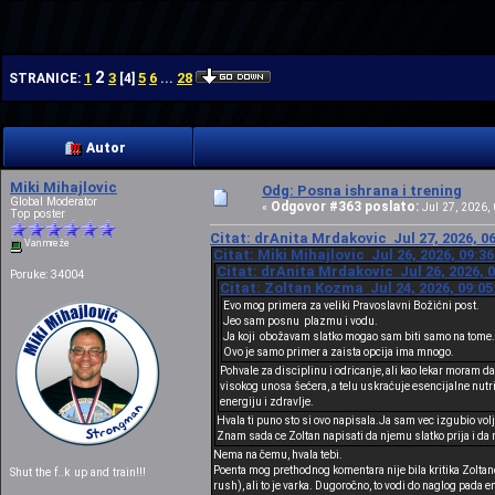
| | |
2
1
3
5
6
28
STRANICE:
[
4
]
...
Autor
Miki Mihajlovic
Odg: Posna ishrana i trening
Global Moderator
Odgovor #363 poslato:
«
Jul 27, 2026, 
Top poster
Citat: drAnita Mrdakovic Jul 27, 2026, 0
Van mreže
Citat: Miki Mihajlovic Jul 26, 2026, 09:3
Citat: drAnita Mrdakovic Jul 26, 2026, 
Poruke: 34004
Citat: Zoltan Kozma Jul 24, 2026, 09:05
Evo mog primera za veliki Pravoslavni Božićni post.
Jeo sam posnu plazmu i vodu.
Ja koji obožavam slatko mogao sam biti samo na tome.
Ovo je samo primer a zaista opcija ima mnogo.
Pohvale za disciplinu i odricanje, ali kao lekar mora
visokog unosa šećera, a telu uskraćuje esencijalne nutri
energiju i zdravlje.
Hvala ti puno sto si ovo napisala.Ja sam vec izgubio volj
Znam sada ce Zoltan napisati da njemu slatko prija i da ne
Nema na čemu, hvala tebi.
Poenta mog prethodnog komentara nije bila kritika Zoltano
Shut the f..k up and train!!!
rush), ali to je varka. Dugoročno, to vodi do naglog pada