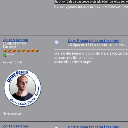
ljudi koji žele da unaprede svoje telo i duh, pa je izuzet
Naravno,jasno mi je,ni ja nisam kritikovao niko
Zoltan Kozma
Odg: Posna ishrana i trening
ADMINISTRATOR
Odgovor #362 poslato:
«
Jul 27, 2026, 
Top poster
On je u devedesetoj godini do kraja svog život
Na mreži
Ja sam mu lično donosio.
Krvna slika i šećer super.
Poruke: 13606
Never give up!
Zoltan Kozma
Odg: Posna ishrana i trening