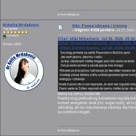
dr Anita Mrdaković
drAnita Mrdakovic
Odg: Posna ishrana i trening
Top poster
Odgovor #358 poslato:
«
Jul 27, 2026, 
Van mreže
Citat: Miki Mihajlovic Jul 26, 2026, 09:3
Citat: drAnita Mrdakovic Jul 26, 2026, 0
Poruke: 6826
Citat: Zoltan Kozma Jul 24, 2026, 09:05
Evo mog primera za veliki Pravoslavni Božićni post.
Jeo sam posnu plazmu i vodu.
Ja koji obožavam slatko mogao sam biti samo na tome.
Ovo je samo primer a zaista opcija ima mnogo.
Pohvale za disciplinu i odricanje, ali kao lekar moram
visokog unosa šećera, a telu uskraćuje esencijalne nutri
energiju i zdravlje.
Hvala ti puno sto si ovo napisala.Ja sam vec izgubio volju
Znam sada ce Zoltan napisati da njemu slatko prija i da nec
Nema na čemu, hvala tebi.
Poenta mog prethodnog komentara nije bila kritik
instant energetski skok (tzv. sugar rush), ali 
odricanje, ali ne i narušavanje zdravlja. Na Pan
su nutritivno bogati.
dr Anita Mrdaković