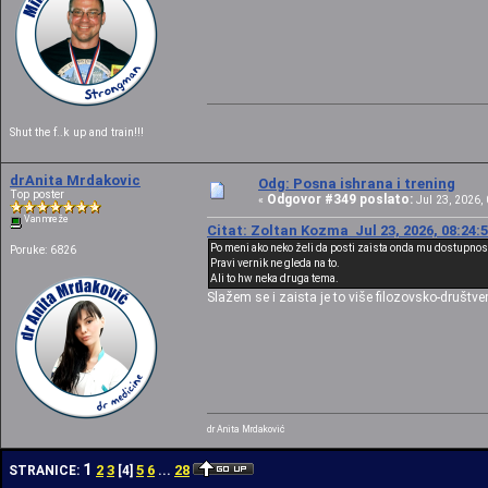
Shut the f..k up and train!!!
drAnita Mrdakovic
Odg: Posna ishrana i trening
Top poster
Odgovor #349 poslato:
«
Jul 23, 2026, 
Van mreže
Citat: Zoltan Kozma Jul 23, 2026, 08:24:
Po meni ako neko želi da posti zaista onda mu dostupnost
Poruke: 6826
Pravi vernik ne gleda na to.
Ali to hw neka druga tema.
Slažem se i zaista je to više filozovsko-društv
dr Anita Mrdaković
1
2
3
5
6
28
STRANICE:
[
4
]
...