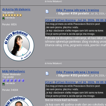
dr Anita Mrdaković
drAnita Mrdakovic
Odg: Posna ishrana i trening
Top poster
Odgovor #354 poslato:
«
Jul 26, 2026, 
Van mreže
Citat: Zoltan Kozma Jul 24, 2026, 09:05:
Evo mog primera za veliki Pravoslavni Božićni post.
Poruke: 6826
Jeo sam posnu plazmu i vodu.
Ja koji obožavam slatko mogao sam biti samo na tome.
Ovo je samo primer a zaista opcija ima mnogo.
Pohvale za disciplinu i odricanje, ali kao le
ishrane opterećuje pankreas zbog visokog unosa 
žitarice celog zrna, jezgrasto voće, povrće i ma
dr Anita Mrdaković
Miki Mihajlovic
Odg: Posna ishrana i trening
Global Moderator
Odgovor #353 poslato:
«
Jul 24, 2026, 
Top poster
Citat: Zoltan Kozma Jul 24, 2026, 09:05:
Van mreže
Evo mog primera za veliki Pravoslavni Božićni post.
Jeo sam posnu plazmu i vodu.
Poruke: 34004
Ja koji obožavam slatko mogao sam biti samo na tome.
Ovo je samo primer a zaista opcija ima mnogo.
Sve se moze kad se hoce.
Ja koji sam 40 godina svaki dan jeo cokoladu 