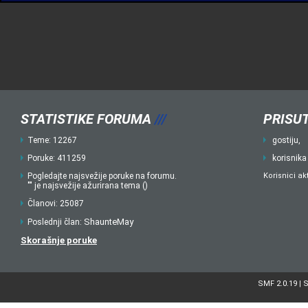
STATISTIKE FORUMA
///
PRISUT
Teme: 12267
gostiju,
Poruke: 411259
korisnika
Pogledajte najsvežije poruke na forumu.
Korisnici ak
"" je najsvežije ažurirana tema ()
Članovi: 25087
ShaunteMay
Poslednji član:
Skorašnje poruke
SMF 2.0.19
S
|