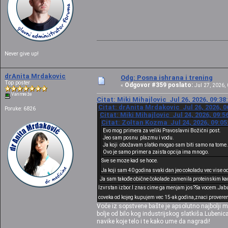
Never give up!
drAnita Mrdakovic
Odg: Posna ishrana i trening
Top poster
Odgovor #359 poslato:
«
Jul 27, 2026, 
Van mreže
Citat: Miki Mihajlovic Jul 26, 2026, 09:3
Citat: drAnita Mrdakovic Jul 26, 2026, 0
Poruke: 6826
Citat: Miki Mihajlovic Jul 24, 2026, 09:
Citat: Zoltan Kozma Jul 24, 2026, 09:05
Evo mog primera za veliki Pravoslavni Božićni post.
Jeo sam posnu plazmu i vodu.
Ja koji obožavam slatko mogao sam biti samo na tome.
Ovo je samo primer a zaista opcija ima mnogo.
Sve se moze kad se hoce.
Ja koji sam 40 godina svaki dan jeo cokoladu vec vise 
Ja sam takođe obične čokolade zamenila proteinskim kada
Izvrstan izbor.I znas cime ga menjam jos?Sa vocem.Jabuk
coveka od kojeg kupujem vec 15-ak godina,znaci proveren
Voće iz sopstvene bašte je apsolutno najbolji m
bolje od bilo kog industrijskog slatkiša.Lubeni
navike koje telo i te kako ume da nagradi!