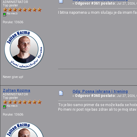
ADMINISTRATOR
Odgovor #361 poslato:
«
Jul 27, 2026, 
Top poster
I bitna napomena u mom slučaju je da imam fan
Na mreži
Poruke: 13606
Never give up!
Zoltan Kozma
Odg: Posna ishrana i trening
ADMINISTRATOR
Odgovor #360 poslato:
«
Jul 27, 2026, 
Top poster
To je bio samo primer da se može kada se hoće 
Na mreži
Po meni ni post nije bas zdrav ali to je moj stav.
Poruke: 13606