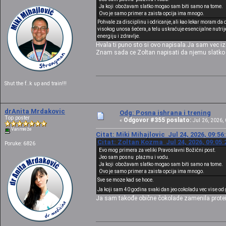
Ja koji obožavam slatko mogao sam biti samo na tome.
Ovo je samo primer a zaista opcija ima mnogo.
Pohvale za disciplinu i odricanje, ali kao lekar moram 
visokog unosa šećera, a telu uskraćuje esencijalne nutrij
energiju i zdravlje.
Hvala ti puno sto si ovo napisala.Ja sam vec iz
Znam sada ce Zoltan napisati da njemu slatko pri
Shut the f..k up and train!!!
drAnita Mrdakovic
Odg: Posna ishrana i trening
Top poster
Odgovor #355 poslato:
«
Jul 26, 2026, 
Van mreže
Citat: Miki Mihajlovic Jul 24, 2026, 09:5
Citat: Zoltan Kozma Jul 24, 2026, 09:05:
Poruke: 6826
Evo mog primera za veliki Pravoslavni Božićni post.
Jeo sam posnu plazmu i vodu.
Ja koji obožavam slatko mogao sam biti samo na tome.
Ovo je samo primer a zaista opcija ima mnogo.
Sve se moze kad se hoce.
Ja koji sam 40 godina svaki dan jeo cokoladu vec vise o
Ja sam takođe obične čokolade zamenila protei