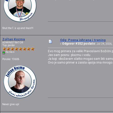
Shut the f..k up and train!!!
Zoltan Kozma
Odg: Posna ishrana i trening
ADMINISTRATOR
Odgovor #352 poslato:
«
Jul 24, 2026, 
Top poster
Evo mog primera za veliki Pravoslavni Božićni 
Na mreži
Jeo sam posnu plazmu i vodu.
Ja koji obožavam slatko mogao sam biti samo
Poruke: 13606
Ovo je samo primer a zaista opcija ima mnogo.
Never give up!