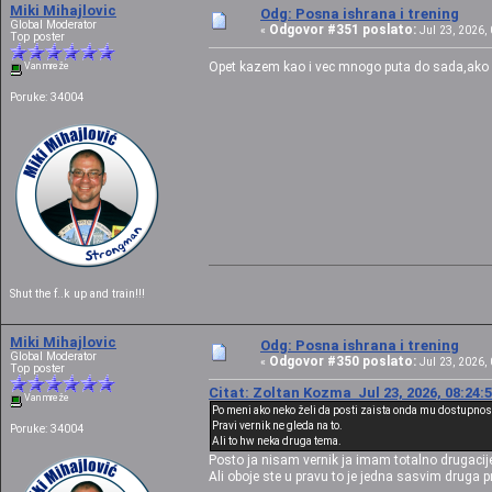
Miki Mihajlovic
Odg: Posna ishrana i trening
Global Moderator
Odgovor #351 poslato:
«
Jul 23, 2026, 
Top poster
Opet kazem kao i vec mnogo puta do sada,ako n
Van mreže
Poruke: 34004
Shut the f..k up and train!!!
Miki Mihajlovic
Odg: Posna ishrana i trening
Global Moderator
Odgovor #350 poslato:
«
Jul 23, 2026, 
Top poster
Citat: Zoltan Kozma Jul 23, 2026, 08:24:
Van mreže
Po meni ako neko želi da posti zaista onda mu dostupnost
Pravi vernik ne gleda na to.
Poruke: 34004
Ali to hw neka druga tema.
Posto ja nisam vernik ja imam totalno drugacije 
Ali oboje ste u pravu to je jedna sasvim druga pr