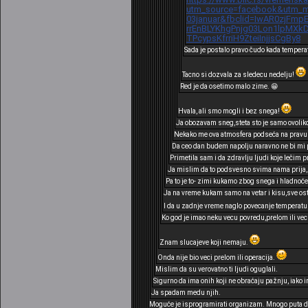
utm_source=facebook&utm_me
03januar&fbclid=IwAR0zjFmp
rrEnBLYKhgPnjg03Lon1lpMX
TPcypsKfrriH9ZteiInjjsCgBy8
Sada je postalo pravo čudo kada tempera
Tacno si dozvala za sledecu nedelju!
Red je da osetimo malo zime. 😁
Hvala, ali smo mogli i bez snega!
Ja obozavam sneg,steta sto je samo ovoliko
Nekako me ova atmosfera podseća na pravu z
Da ceo dan budem napolju naravno ne bi mi pr
Primetila sam i da zdravlju ljudi koje lečim 
Ja mislim da to podsvesno svima nama prija,s
Pa to je to- zimi kukamo zbog snega i hladnoće
Ja na vreme kukam samo na vetar i kisu,sve ostal
I da u zadnje vreme naglo povecanje temperatur
Ko god je imao neku vecu povredu,prelom ili vec
Znam slucajeve koji nemaju.
Onda nije bio veci prelom ili operacija.
Mislim da su verovatno ti ljudi oguglali.
Sigurno da ima onih koji ne obraćaju pažnju, iako 
Ja spadam medu njih.
Moguće je isprogramirati organizam. Mnogo puta do