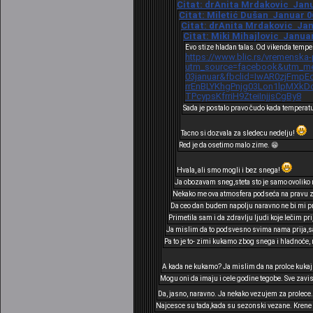
Citat: drAnita Mrdakovic Janua
Citat: Miletić Dušan Januar 06
Citat: drAnita Mrdakovic Janu
Citat: Miki Mihajlovic Januar
Evo stize hladan talas.Od vikenda tempe
https://www.blic.rs/vremenska
utm_source=facebook&utm_med
03januar&fbclid=IwAR0zjFmpE
rrEnBLYKhgPnjg03Lon1lpMXk
TPcypsKfrriH9ZteiInjjsCgBy8
Sada je postalo pravo čudo kada temperat
Tacno si dozvala za sledecu nedelju!
Red je da osetimo malo zime. 😁
Hvala, ali smo mogli i bez snega!
Ja obozavam sneg,steta sto je samo ovoliko 
Nekako me ova atmosfera podseća na pravu zi
Da ceo dan budem napolju naravno ne bi mi pri
Primetila sam i da zdravlju ljudi koje lečim pr
Ja mislim da to podsvesno svima nama prija,sa
Pa to je to- zimi kukamo zbog snega i hladnoće, 
A kada ne kukamo? Ja mislim da na prolce kukaj
Mogu oni da imaju i cele godine tegobe. Sve zavisi
Da, jasno, naravno. Ja nekako vezujem za prolece
Najcesce su tada,kada su sezonski vezane. Krene c