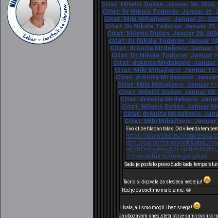
Citat: Miletić Dušan Januar 26, 2024,
Citat: Dr Nikola Todorov Januar 21, 2
Citat: Miki Mihajlovic Januar 21, 202
Citat: Dr Nikola Todorov Januar 21, 
Citat: Miletić Dušan Januar 20, 202
Citat: Dr Nikola Todorov Januar 18,
Citat: drAnita Mrdakovic Januar 16
Citat: Dr Nikola Todorov Januar 16
Citat: drAnita Mrdakovic Januar 1
Citat: Miki Mihajlovic Januar 13,
Citat: drAnita Mrdakovic Januar 
Citat: Miki Mihajlovic Januar 11
Citat: Miletić Dušan Januar 09, 
Citat: drAnita Mrdakovic Januar
Citat: Miletić Dušan Januar 06,
Citat: drAnita Mrdakovic Janua
Citat: Miki Mihajlovic Januar 
Evo stize hladan talas.Od vikenda tempera
https://www.blic.rs/vremenska-
utm_source=facebook&utm_medi
rrEnBLYKhgPnjg03Lon1lpMXk
TPcypsKfrriH9ZteiInjjsCgBy8
Sada je postalo pravo čudo kada temperatu
Tacno si dozvala za sledecu nedelju!
Red je da osetimo malo zime. 😁
Hvala, ali smo mogli i bez snega!
Ja obozavam sneg,steta sto je samo ovoliko m