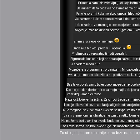
Primetila sam i da zdravlju ljudi koje lečim 
Ja mislim da to podsvesno svima nama prija,
Pa to je to- zimi kukamo zbog snega i hladnoće
Ja na vreme kukam samo na vetar i kisu,sve osta
I da u zadnje vreme naglo povecanje temperatu
Ko god je imao neku vecu povredu,prelom ili ve
Znam slucajeve koji nemaju.
Onda nije bio veci prelom ili operacija.
Mislim da su verovatno ti ljudi oguglali.
Sigurno da ima onih koji ne obraćaju pažnju, iako
Ja spadam medu njih.
Moguće je isprogramirati organizam. Mnogo puta d
Hvala ti,ali moram tako.Nista ne postizem sa kukan
Bas tako, covek samo bolest sebi moze da navuce tako
Kao sto je jedan doktor rekao za moju majku da je ona 
Sremskoj Kamenici rekao.
Nazalost, to je velika istina. Zato ljudi treba da imaju 
I ona je bila veliki pozitivac kao ja,ali jednostavno je d
Nije moguće uvek. Ne može uvek da se uspe. Postoje ra
To sam vremenom i ja shvatio ali u tom trenutku to mi je 
Ne možemo baš uvek i za sve da budemo pozitivnog stava
E bas tako. Istrosi se,kao i sve drugo. Ne mozemo staln
To stoji,ali ja sam se ranije puno brze napunio