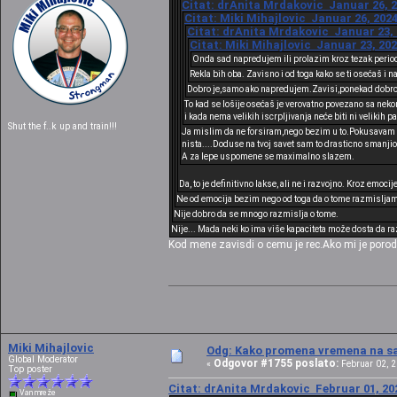
Citat: drAnita Mrdakovic Januar 26, 2
Citat: Miki Mihajlovic Januar 26, 2024
Citat: drAnita Mrdakovic Januar 23, 
Citat: Miki Mihajlovic Januar 23, 202
Onda sad napredujem ili prolazim kroz tezak period 
Rekla bih oba. Zavisno i od toga kako se ti osećaš i n
Dobro je,samo ako napredujem.Zavisi,ponekad dobro,t
To kad se lošije osećaš je verovatno povezano sa nekom
i kada nema velikih iscrpljivanja neće biti ni veliki
Shut the f..k up and train!!!
Ja mislim da ne forsiram,nego bezim u to.Pokusavam da p
nista....Doduse na tvoj savet sam to drasticno smanjio
A za lepe uspomene se maximalno slazem.
Da, to je definitivno lakse, ali ne i razvojno. Kroz emocije
Ne od emocija bezim nego od toga da o tome razmisljam ce
Nije dobro da se mnogo razmislja o tome.
Nije... Mada neki ko ima više kapaciteta može dosta da ra
Kod mene zavisdi o cemu je rec.Ako mi je porodic
Miki Mihajlovic
Odg: Kako promena vremena na sat
Global Moderator
Odgovor #1755 poslato:
«
Februar 02, 2
Top poster
Citat: drAnita Mrdakovic Februar 01, 202
Van mreže