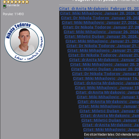
Van mreže
Citat: drAnita Mrdakovic Februar 01, 202
Citat: Miki Mihajlovic Januar 28, 2024, 
Poruke: 11490
Citat: Dr Nikola Todorov Januar 28, 202
Citat: Miki Mihajlovic Januar 27, 2024,
Citat: Dr Nikola Todorov Januar 27, 20
Citat: Miki Mihajlovic Januar 26, 2024
Citat: Miletić Dušan Januar 26, 2024,
Citat: Miki Mihajlovic Januar 21, 202
Citat: Dr Nikola Todorov Januar 21, 
Citat: Miki Mihajlovic Januar 21, 20
Citat: Dr Nikola Todorov Januar 21,
Citat: drAnita Mrdakovic Januar 20
Citat: Miki Mihajlovic Januar 20, 2
Citat: Miletić Dušan Januar 20, 20
Citat: Dr Nikola Todorov Januar 1
Citat: Miki Mihajlovic Januar 16,
Citat: drAnita Mrdakovic Januar 
Citat: Miki Mihajlovic Januar 15
Citat: drAnita Mrdakovic Januar
Citat: Miki Mihajlovic Januar 1
Citat: drAnita Mrdakovic Janua
Citat: Miki Mihajlovic Januar 1
Citat: Miletić Dušan Januar 09
Citat: drAnita Mrdakovic Janu
Citat: Miletić Dušan Januar 0
Citat: drAnita Mrdakovic Jan
Citat: Miki Mihajlovic Janua
Evo stize hladan talas.Od vikenda temp
https://www.blic.rs/vremensk