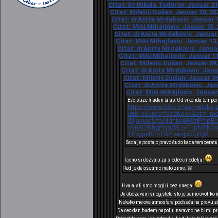
Citat: Dr Nikola Todorov Januar 21,
Citat: Miletić Dušan Januar 20, 20
Citat: drAnita Mrdakovic Januar 1
Citat: Miki Mihajlovic Januar 15, 
Citat: drAnita Mrdakovic Januar 1
Citat: Miki Mihajlovic Januar 13,
Citat: drAnita Mrdakovic Januar 
Citat: Miki Mihajlovic Januar 11
Citat: Miletić Dušan Januar 09,
Citat: drAnita Mrdakovic Janua
Citat: Miletić Dušan Januar 06
Citat: drAnita Mrdakovic Janu
Citat: Miki Mihajlovic Januar 
Evo stize hladan talas.Od vikenda temper
https://www.blic.rs/vremenska-
utm_source=facebook&utm_med
03januar&fbclid=IwAR0zjFmpE
rrEnBLYKhgPnjg03Lon1lpMXk
TPcypsKfrriH9ZteiInjjsCgBy8
Sada je postalo pravo čudo kada temperatu
Tacno si dozvala za sledecu nedelju!
Red je da osetimo malo zime. 😁
Hvala, ali smo mogli i bez snega!
Ja obozavam sneg,steta sto je samo ovoliko 
Nekako me ova atmosfera podseća na pravu zim
Da ceo dan budem napolju naravno ne bi mi prij