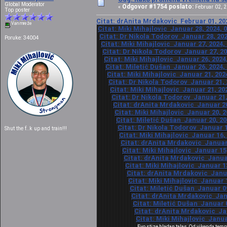
Global Moderator
Odgovor #1754 poslato:
«
Februar 02, 2
Top poster
Citat: drAnita Mrdakovic Februar 01, 202
Van mreže
Citat: Miki Mihajlovic Januar 28, 2024, 
Citat: Dr Nikola Todorov Januar 28, 202
Poruke: 34004
Citat: Miki Mihajlovic Januar 27, 2024,
Citat: Dr Nikola Todorov Januar 27, 20
Citat: Miki Mihajlovic Januar 26, 2024
Citat: Miletić Dušan Januar 26, 2024,
Citat: Miki Mihajlovic Januar 21, 202
Citat: Dr Nikola Todorov Januar 21, 
Citat: Miki Mihajlovic Januar 21, 20
Citat: Dr Nikola Todorov Januar 21,
Citat: drAnita Mrdakovic Januar 20
Citat: Miki Mihajlovic Januar 20, 2
Citat: Miletić Dušan Januar 20, 20
Citat: Dr Nikola Todorov Januar 1
Shut the f..k up and train!!!
Citat: Miki Mihajlovic Januar 16,
Citat: drAnita Mrdakovic Januar 
Citat: Miki Mihajlovic Januar 15
Citat: drAnita Mrdakovic Januar
Citat: Miki Mihajlovic Januar 1
Citat: drAnita Mrdakovic Janua
Citat: Miki Mihajlovic Januar 1
Citat: Miletić Dušan Januar 09
Citat: drAnita Mrdakovic Janu
Citat: Miletić Dušan Januar 0
Citat: drAnita Mrdakovic Jan
Citat: Miki Mihajlovic Janua
Evo stize hladan talas.Od vikenda temp