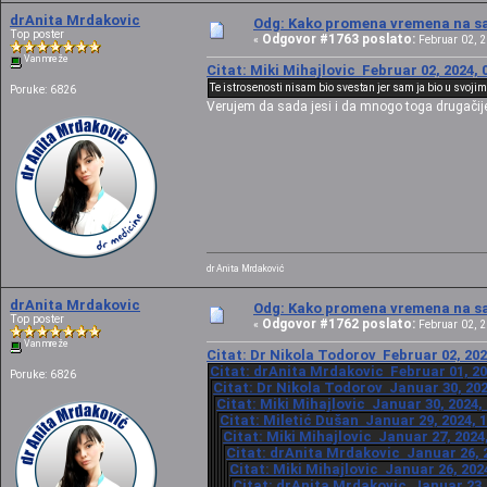
drAnita Mrdakovic
Odg: Kako promena vremena na sat
Top poster
Odgovor #1763 poslato:
«
Februar 02, 2
Van mreže
Citat: Miki Mihajlovic Februar 02, 2024, 
Te istrosenosti nisam bio svestan jer sam ja bio u svoj
Poruke: 6826
Verujem da sada jesi i da mnogo toga drugačij
dr Anita Mrdaković
drAnita Mrdakovic
Odg: Kako promena vremena na sat
Top poster
Odgovor #1762 poslato:
«
Februar 02, 2
Van mreže
Citat: Dr Nikola Todorov Februar 02, 202
Citat: drAnita Mrdakovic Februar 01, 20
Poruke: 6826
Citat: Dr Nikola Todorov Januar 30, 202
Citat: Miki Mihajlovic Januar 30, 2024,
Citat: Miletić Dušan Januar 29, 2024, 
Citat: Miki Mihajlovic Januar 27, 2024
Citat: drAnita Mrdakovic Januar 26, 2
Citat: Miki Mihajlovic Januar 26, 202
Citat: drAnita Mrdakovic Januar 23, 