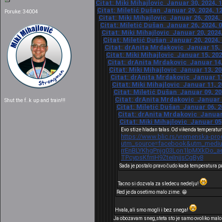
Citat: Miki Mihajlovic Januar 30, 2024, 
Citat: Miletić Dušan Januar 29, 2024, 1
Poruke: 34004
Citat: Miki Mihajlovic Januar 26, 2024,
Citat: Miletić Dušan Januar 26, 2024, 
Citat: Miki Mihajlovic Januar 20, 2024
Citat: Miletić Dušan Januar 20, 2024,
Citat: drAnita Mrdakovic Januar 15, 
Citat: Miki Mihajlovic Januar 15, 202
Citat: drAnita Mrdakovic Januar 14,
Citat: Miki Mihajlovic Januar 13, 20
Citat: drAnita Mrdakovic Januar 11
Citat: Miki Mihajlovic Januar 11, 2
Citat: Miletić Dušan Januar 09, 20
Citat: drAnita Mrdakovic Januar 0
Shut the f..k up and train!!!
Citat: Miletić Dušan Januar 06, 2
Citat: drAnita Mrdakovic Januar 
Citat: Miki Mihajlovic Januar 05
Evo stize hladan talas.Od vikenda temperatur
https://www.blic.rs/vremenska-pro
utm_source=facebook&utm_medium
rrEnBLYKhgPnjg03Lon1lpMXkDo
TPcypsKfrriH9ZteiInjjsCgBy8
Sada je postalo pravo čudo kada temperatura p
Tacno si dozvala za sledecu nedelju!
Red je da osetimo malo zime. 😁
Hvala, ali smo mogli i bez snega!
Ja obozavam sneg,steta sto je samo ovoliko malo