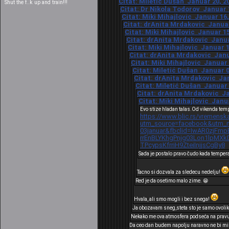
Citat: Miletić Dušan Januar 20, 20
Shut the f..k up and train!!!
Citat: Dr Nikola Todorov Januar 1
Citat: Miki Mihajlovic Januar 16,
Citat: drAnita Mrdakovic Januar 
Citat: Miki Mihajlovic Januar 15
Citat: drAnita Mrdakovic Januar
Citat: Miki Mihajlovic Januar 1
Citat: drAnita Mrdakovic Janua
Citat: Miki Mihajlovic Januar 
Citat: Miletić Dušan Januar 0
Citat: drAnita Mrdakovic Jan
Citat: Miletić Dušan Januar 
Citat: drAnita Mrdakovic Ja
Citat: Miki Mihajlovic Janua
Evo stize hladan talas.Od vikenda tem
https://www.blic.rs/vremensk
utm_source=facebook&utm_m
03januar&fbclid=IwAR0zjFm
rrEnBLYKhgPnjg03Lon1lpM
TPcypsKfrriH9ZteiInjjsCgBy8
Sada je postalo pravo čudo kada temper
Tacno si dozvala za sledecu nedelju!
Red je da osetimo malo zime. 😁
Hvala, ali smo mogli i bez snega!
Ja obozavam sneg,steta sto je samo ovolik
Nekako me ova atmosfera podseća na pravu 
Da ceo dan budem napolju naravno ne bi mi p