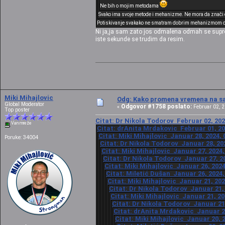
Ne bih o mojim metodama
Svako ima svoje metode i mehanizme. Ne mora da znači da 
Potiskivanje svakako ne smatram dobrim mehanizmom 
Ni ja,ja sam zato jos odmalena odmah se supro
iste sekunde se trudim da resim.
Miki Mihajlovic
Odg: Kako promena vremena na sat
Global Moderator
Odgovor #1758 poslato:
«
Februar 02, 2
Top poster
Citat: Dr Nikola Todorov Februar 02, 202
Van mreže
Citat: drAnita Mrdakovic Februar 01, 20
Citat: Miki Mihajlovic Januar 28, 2024, 
Poruke: 34004
Citat: Dr Nikola Todorov Januar 28, 20
Citat: Miki Mihajlovic Januar 27, 2024,
Citat: Dr Nikola Todorov Januar 27, 20
Citat: Miki Mihajlovic Januar 26, 2024
Citat: Miletić Dušan Januar 26, 2024,
Citat: Miki Mihajlovic Januar 21, 202
Citat: Dr Nikola Todorov Januar 21, 
Citat: Miki Mihajlovic Januar 21, 20
Citat: Dr Nikola Todorov Januar 21,
Citat: drAnita Mrdakovic Januar 20
Citat: Miki Mihajlovic Januar 20, 