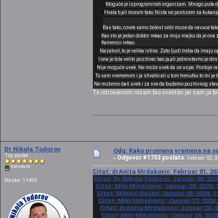
Moguće je isprogramirati organizam. Mnogo puta do
Hvala ti,ali moram tako.Nista ne postizem sa kukan
Bas tako, covek samo bolest sebi moze da navuce tako
Kao sto je jedan doktor rekao za moju majku da je ona 
Kamenici rekao.
Nazalost, to je velika istina. Zato ljudi treba da imaju o
I ona je bila veliki pozitivac kao ja,ali jednostavno je d
Nije moguće uvek. Ne može uvek da se uspe. Postoje raz
To sam vremenom i ja shvatio ali u tom trenutku to mi je b
Ne možemo baš uvek i za sve da budemo pozitivnog stava
Te istrosenosti nisam bio svestan jer sam ja 
Dr Nikola Todorov
Odg: Kako promena vremena na sat
Top poster
Odgovor #1753 poslato:
«
Februar 02, 2
Van mreže
Citat: drAnita Mrdakovic Februar 01, 202
Citat: Dr Nikola Todorov Januar 30, 202
Poruke: 11490
Citat: Miki Mihajlovic Januar 30, 2024, 
Citat: Miletić Dušan Januar 29, 2024, 1
Citat: Miki Mihajlovic Januar 27, 2024,
Citat: drAnita Mrdakovic Januar 26, 2
Citat: Miki Mihajlovic Januar 26, 2024