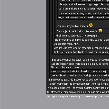
Ja mislim da to podsvesno svima nama prija,
Pa to je to- zimi kukamo zbog snega i hladnoće
Ja na vreme kukam samo na vetar i kisu,sve osta
I da u zadnje vreme naglo povecanje temperatu
Ko god je imao neku vecu povredu,prelom ili ve
Znam slucajeve koji nemaju.
Onda nije bio veci prelom ili operacija.
Mislim da su verovatno ti ljudi oguglali.
Sigurno da ima onih koji ne obraćaju pažnju, iako
Ja spadam medu njih.
Moguće je isprogramirati organizam. Mnogo puta d
Hvala ti,ali moram tako.Nista ne postizem sa kukan
Bas tako, covek samo bolest sebi moze da navuce tako
Kao sto je jedan doktor rekao za moju majku da je ona 
Sremskoj Kamenici rekao.
Nazalost, to je velika istina. Zato ljudi treba da imaju 
I ona je bila veliki pozitivac kao ja,ali jednostavno je d
Nije moguće uvek. Ne može uvek da se uspe. Postoje ra
To sam vremenom i ja shvatio ali u tom trenutku to mi je 
Ne možemo baš uvek i za sve da budemo pozitivnog stava
Te istrosenosti nisam bio svestan jer sam ja bio u svoj
To nije slučaj sa današnjim generacijama. Znam