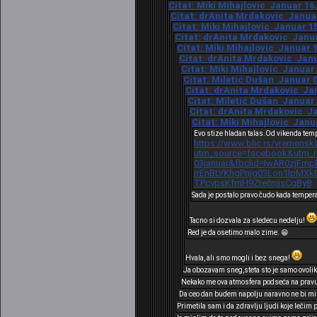
Citat: Miki Mihajlovic Januar 16,
Citat: drAnita Mrdakovic Januar 
Citat: Miki Mihajlovic Januar 15
Citat: drAnita Mrdakovic Januar
Citat: Miki Mihajlovic Januar 1
Citat: drAnita Mrdakovic Janua
Citat: Miki Mihajlovic Januar 
Citat: Miletić Dušan Januar 0
Citat: drAnita Mrdakovic Jan
Citat: Miletić Dušan Januar 
Citat: drAnita Mrdakovic Ja
Citat: Miki Mihajlovic Janua
Evo stize hladan talas.Od vikenda tem
https://www.blic.rs/vremensk
utm_source=facebook&utm_m
03januar&fbclid=IwAR0zjFm
rrEnBLYKhgPnjg03Lon1lpM
TPcypsKfrriH9ZteiInjjsCgBy8
Sada je postalo pravo čudo kada temper
Tacno si dozvala za sledecu nedelju!
Red je da osetimo malo zime. 😁
Hvala, ali smo mogli i bez snega!
Ja obozavam sneg,steta sto je samo ovolik
Nekako me ova atmosfera podseća na pravu 
Da ceo dan budem napolju naravno ne bi mi p
Primetila sam i da zdravlju ljudi koje lečim 