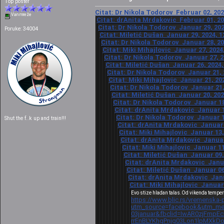
Top poster
Citat: Dr Nikola Todorov Februar 02, 202
Van mreže
Citat: drAnita Mrdakovic Februar 01, 20
Citat: Dr Nikola Todorov Januar 29, 202
Poruke: 34004
Citat: Miletić Dušan Januar 29, 2024, 1
Citat: Dr Nikola Todorov Januar 28, 20
Citat: Miki Mihajlovic Januar 27, 2024
Citat: Dr Nikola Todorov Januar 27, 2
Citat: Miletić Dušan Januar 26, 2024,
Citat: Dr Nikola Todorov Januar 21, 
Citat: Miki Mihajlovic Januar 21, 20
Citat: Dr Nikola Todorov Januar 21,
Citat: Miletić Dušan Januar 20, 202
Citat: Dr Nikola Todorov Januar 18
Citat: drAnita Mrdakovic Januar 1
Citat: Dr Nikola Todorov Januar 1
Shut the f..k up and train!!!
Citat: drAnita Mrdakovic Januar 1
Citat: Miki Mihajlovic Januar 13,
Citat: drAnita Mrdakovic Januar 
Citat: Miki Mihajlovic Januar 11
Citat: Miletić Dušan Januar 09,
Citat: drAnita Mrdakovic Janua
Citat: Miletić Dušan Januar 06
Citat: drAnita Mrdakovic Janu
Citat: Miki Mihajlovic Januar 
Evo stize hladan talas.Od vikenda temper
https://www.blic.rs/vremenska-
utm_source=facebook&utm_med
03januar&fbclid=IwAR0zjFmpE
rrEnBLYKhgPnjg03Lon1lpMXk