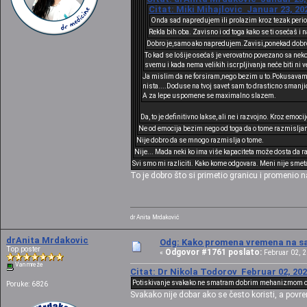
Citat: Miki Mihajlovic Januar 23, 20
Onda sad napredujem ili prolazim kroz tezak period 
Rekla bih oba. Zavisno i od toga kako se ti osećaš i 
Dobro je,samo ako napredujem.Zavisi,ponekad dobro,
To kad se lošije osećaš je verovatno povezano sa nekom
svemu i kada nema velikih iscrpljivanja neće biti ni
Ja mislim da ne forsiram,nego bezim u to.Pokusavam da p
nista....Doduse na tvoj savet sam to drasticno smanji
A za lepe uspomene se maximalno slazem.
Da, to je definitivno lakse, ali ne i razvojno. Kroz emocij
Ne od emocija bezim nego od toga da o tome razmisljam c
Nije dobro da se mnogo razmislja o tome.
Nije... Mada neki ko ima više kapaciteta može dosta da ra
Svi smo mi razliciti. Kako kome odgovara. Meni nije smet
To je dobro što si primetio granicu i promenio n
dr Anita Mrdaković
drAnita Mrdakovic
Odg: Kako promena vremena na sat
Top poster
Odgovor #1761 poslato:
«
Februar 02, 2
Van mreže
Citat: Dr Nikola Todorov Februar 02, 202
Potiskivanje svakako ne smatram dobrim mehanizmom 
Poruke: 6826
Svakako nije dobar ako se često koristi, a povr