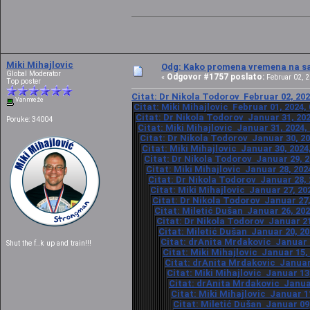
Miki Mihajlovic
Odg: Kako promena vremena na sat
Global Moderator
Odgovor #1757 poslato:
«
Februar 02, 2
Top poster
Citat: Dr Nikola Todorov Februar 02, 202
Van mreže
Citat: Miki Mihajlovic Februar 01, 2024,
Citat: Dr Nikola Todorov Januar 31, 202
Poruke: 34004
Citat: Miki Mihajlovic Januar 31, 2024,
Citat: Dr Nikola Todorov Januar 30, 20
Citat: Miki Mihajlovic Januar 30, 2024
Citat: Dr Nikola Todorov Januar 29, 2
Citat: Miki Mihajlovic Januar 28, 202
Citat: Dr Nikola Todorov Januar 28, 
Citat: Miki Mihajlovic Januar 27, 20
Citat: Dr Nikola Todorov Januar 27,
Citat: Miletić Dušan Januar 26, 202
Citat: Dr Nikola Todorov Januar 21
Citat: Miletić Dušan Januar 20, 20
Citat: drAnita Mrdakovic Januar 1
Shut the f..k up and train!!!
Citat: Miki Mihajlovic Januar 15,
Citat: drAnita Mrdakovic Januar 
Citat: Miki Mihajlovic Januar 13
Citat: drAnita Mrdakovic Januar
Citat: Miki Mihajlovic Januar 11
Citat: Miletić Dušan Januar 09,