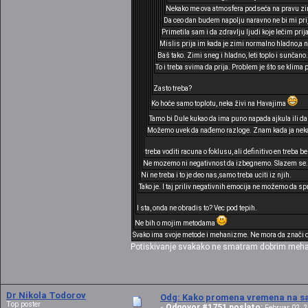
Nekako me ova atmosfera podseća na pravu zim
Da ceo dan budem napolju naravno ne bi mi prij
Primetila sam i da zdravlju ljudi koje lečim pri
Mislis prija im kada je zimi normalno hladno,a 
Baš tako. Zimi sneg i hladno, leti toplo i sunčano.
To i treba svima da prija. Problem je što se klima
Zasto treba?
Ko hoće samo toplotu, neka živi na Havajima
Tamo bi Dule kukao da ima puno napada ajkula ili da
Možemo uvek da nađemo razloge. Znam kada ja nekad
treba voditi racuna o foklusu, ali definitivo en treba 
Ne mozemo ni negativnost da izbegnemo. Slazem se.
Ni ne treba i to je deo nas,samo treba uciti iz njih.
Tako je. I taj priliv negativnih emocija ne možemo da 
I sta, onda ne obradis to? Vec pod tepih.
Ne bih o mojim metodama
Svako ima svoje metode i mehanizme. Ne mora da znači da 
Potiskivanje svakako ne smatram dobrim meh
Dr Nikola Todorov
Odg: Kako promena vremena na sat
Top poster
Odgovor #1751 poslato:
«
Februar 02, 2