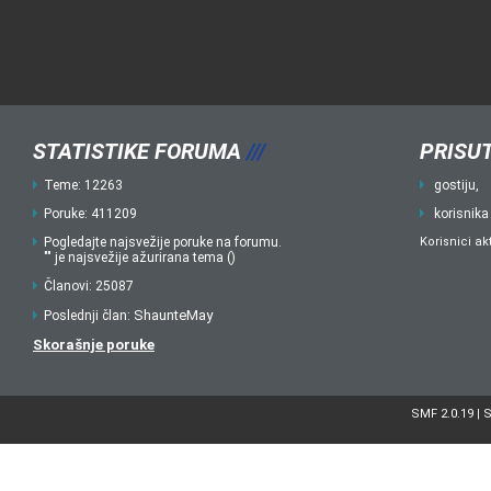
STATISTIKE FORUMA
///
PRISUT
Teme: 12263
gostiju,
Poruke: 411209
korisnika
Pogledajte najsvežije poruke na forumu.
Korisnici ak
"" je najsvežije ažurirana tema ()
Članovi: 25087
ShaunteMay
Poslednji član:
Skorašnje poruke
SMF 2.0.19
S
|