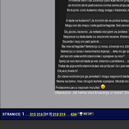
Primetila sam i da zdravlju ljudi koje lečim pri
Ja mislim da to podsvesno svima nama prija,sa
Pa to je to- zimi kukamo zbog snega i hladnoće, n
A kada ne kukamo? Ja mislim da na prolce kukaj
Mogu oni da imaju i cele godine tegobe. Sve zavisi 
Da, jasno, naravno. Ja nekako vezujem za prolece.
Najcesce su tada,kada su sezonski vezane. Krene c
Da,onda i moj sin pati jadnik....
Šta ima od tegoba? Sekreciju iz nosa, slivanje niz žd
Sekreciju iz nosa i nenormalno kijanje....tako mi ga za
Jel koristi neke antihistaminike i sprejeve za nos?
Sprej za nos koristi kada je vec stvarno u problemu....o
Treba da pije antihistaminik,kao sto je Xyzal i to i pr
Ok,vazi,hvala ti!
Za slane rastvore jos ga ponekad i mogu nagovoriti,ka
Nema na čemu. Ima i drugih kortiko sprejeva. Možda će m
Probacemo pa cu napisati rezultat.
Obavezno. Jel nema vise krvarenja iz nosa? Zn
1
315
316
318
319
434
STRANICE:
...
[
317
]
...