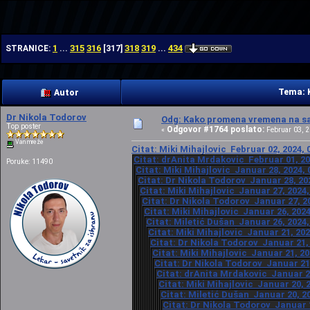
| | |
1
315
316
318
319
434
STRANICE:
...
[
317
]
...
Tema: 
Autor
Dr Nikola Todorov
Odg: Kako promena vremena na sat
Top poster
Odgovor #1764 poslato:
«
Februar 03, 2
Van mreže
Citat: Miki Mihajlovic Februar 02, 2024, 
Citat: drAnita Mrdakovic Februar 01, 20
Poruke: 11490
Citat: Miki Mihajlovic Januar 28, 2024, 
Citat: Dr Nikola Todorov Januar 28, 20
Citat: Miki Mihajlovic Januar 27, 2024,
Citat: Dr Nikola Todorov Januar 27, 20
Citat: Miki Mihajlovic Januar 26, 2024
Citat: Miletić Dušan Januar 26, 2024,
Citat: Miki Mihajlovic Januar 21, 202
Citat: Dr Nikola Todorov Januar 21, 
Citat: Miki Mihajlovic Januar 21, 20
Citat: Dr Nikola Todorov Januar 21,
Citat: drAnita Mrdakovic Januar 20
Citat: Miki Mihajlovic Januar 20, 
Citat: Miletić Dušan Januar 20, 20
Citat: Dr Nikola Todorov Januar 1