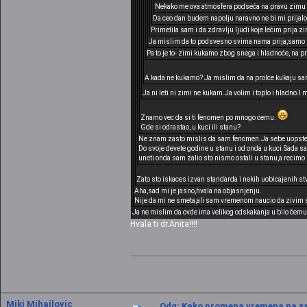
Nekako me ova atmosfera podseća na pravu zimu pa
Da ceo dan budem napolju naravno ne bi mi prijalo 
Primetila sam i da zdravlju ljudi koje lečim prija z
Ja mislim da to podsvesno svima nama prija,samo s
Pa to je to- zimi kukamo zbog snega i hladnoće, na pr
A kada ne kukamo? Ja mislim da na prolce kukaju sa
Ja ni leti ni zimi ne kukam.Ja volim i toplo i hladno.I
Znamo vec da si ti fenomen po mnogo cemu.
Gde si odrastao, u kuci ili stanu?
Ne znam zasto mislis da sam fenomen.Ja sebe uopste ne
Do svoje devete godine u stanu i od onda u kuci.Sada sam
uneti onda sam zalio sto nismo ostali u stanu,a recimo k
Zato sto iskaces izvan standarda i nekih uobicajenih stva
Aha,sad mi je jasno,hvala na objasnjenju.
Nije da mi ne smeta,ali sam vremenom naucio da zivim sa 
Ja ne mislim da ovde ima velikog odskakanja u bilo čemu
Hvala ti dr.Anita!!!!
Miki Mihajlovic
Odg: Kako promena vremena na sat