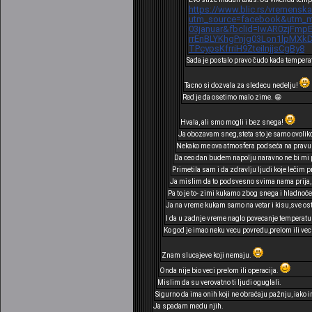
https://www.blic.rs/vremensk
utm_source=facebook&utm_me
03januar&fbclid=IwAR0zjFmp
rrEnBLYKhgPnjg03Lon1lpMX
TPcypsKfrriH9ZteiInjjsCgBy8
Sada je postalo pravo čudo kada tempera
Tacno si dozvala za sledecu nedelju!
Red je da osetimo malo zime. 😁
Hvala, ali smo mogli i bez snega!
Ja obozavam sneg,steta sto je samo ovoliko
Nekako me ova atmosfera podseća na pravu z
Da ceo dan budem napolju naravno ne bi mi pr
Primetila sam i da zdravlju ljudi koje lečim 
Ja mislim da to podsvesno svima nama prija,s
Pa to je to- zimi kukamo zbog snega i hladnoće
Ja na vreme kukam samo na vetar i kisu,sve ostal
I da u zadnje vreme naglo povecanje temperatur
Ko god je imao neku vecu povredu,prelom ili vec
Znam slucajeve koji nemaju.
Onda nije bio veci prelom ili operacija.
Mislim da su verovatno ti ljudi oguglali.
Sigurno da ima onih koji ne obraćaju pažnju, iako 
Ja spadam medu njih.