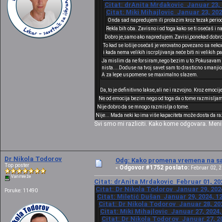
Citat: drAnita Mrdakovic Januar 23, 
Citat: Miki Mihajlovic Januar 23, 202
Onda sad napredujem ili prolazim kroz tezak period 
Rekla bih oba. Zavisno i od toga kako se ti osećaš i n
Dobro je,samo ako napredujem.Zavisi,ponekad dobro,t
To kad se lošije osećaš je verovatno povezano sa nekom
i kada nema velikih iscrpljivanja neće biti ni veliki
Ja mislim da ne forsiram,nego bezim u to.Pokusavam da p
nista....Doduse na tvoj savet sam to drasticno smanjio
A za lepe uspomene se maximalno slazem.
Da, to je definitivno lakse, ali ne i razvojno. Kroz emocije
Ne od emocija bezim nego od toga da o tome razmisljam ce
Nije dobro da se mnogo razmislja o tome.
Nije... Mada neki ko ima više kapaciteta može dosta da ra
Svi smo mi razliciti. Kako kome odgovara. Men
Dr Nikola Todorov
Odg: Kako promena vremena na sat
Top poster
Odgovor #1752 poslato:
«
Februar 02, 2
Van mreže
Citat: drAnita Mrdakovic Februar 01, 202
Citat: Dr Nikola Todorov Januar 29, 202
Poruke: 11490
Citat: Miletić Dušan Januar 29, 2024, 1
Citat: Dr Nikola Todorov Januar 28, 20
Citat: Miki Mihajlovic Januar 27, 2024,
Citat: Dr Nikola Todorov Januar 27, 20