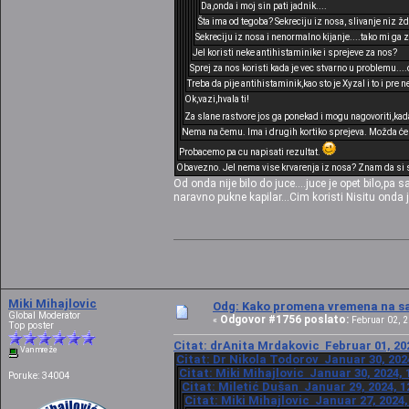
Da,onda i moj sin pati jadnik....
Šta ima od tegoba? Sekreciju iz nosa, slivanje niz ž
Sekreciju iz nosa i nenormalno kijanje....tako mi ga z
Jel koristi neke antihistaminike i sprejeve za nos?
Sprej za nos koristi kada je vec stvarno u problemu....o
Treba da pije antihistaminik,kao sto je Xyzal i to i p
Ok,vazi,hvala ti!
Za slane rastvore jos ga ponekad i mogu nagovoriti,k
Nema na čemu. Ima i drugih kortiko sprejeva. Možda će 
Probacemo pa cu napisati rezultat.
Obavezno. Jel nema vise krvarenja iz nosa? Znam da si s
Od onda nije bilo do juce....juce je opet bilo,p
naravno pukne kapilar...Cim koristi Nisitu onda
Miki Mihajlovic
Odg: Kako promena vremena na sat
Global Moderator
Odgovor #1756 poslato:
«
Februar 02, 2
Top poster
Citat: drAnita Mrdakovic Februar 01, 202
Van mreže
Citat: Dr Nikola Todorov Januar 30, 202
Citat: Miki Mihajlovic Januar 30, 2024, 
Poruke: 34004
Citat: Miletić Dušan Januar 29, 2024, 1
Citat: Miki Mihajlovic Januar 27, 2024,