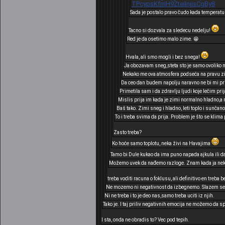
TPcypsKfrriH9ZteiInjjsCgBy8
Sada je postalo pravo čudo kada temperatu
Tacno si dozvala za sledecu nedelju!
Red je da osetimo malo zime. 😁
Hvala, ali smo mogli i bez snega!
Ja obozavam sneg,steta sto je samo ovoliko 
Nekako me ova atmosfera podseća na pravu zim
Da ceo dan budem napolju naravno ne bi mi prij
Primetila sam i da zdravlju ljudi koje lečim pri
Mislis prija im kada je zimi normalno hladno,a
Baš tako. Zimi sneg i hladno, leti toplo i sunčano
To i treba svima da prija. Problem je što se klima
Zasto treba?
Ko hoće samo toplotu, neka živi na Havajima
Tamo bi Dule kukao da ima puno napada ajkula ili d
Možemo uvek da nađemo razloge. Znam kada ja nekad
treba voditi racuna o foklusu, ali definitivo en treba 
Ne mozemo ni negativnost da izbegnemo. Slazem se
Ni ne treba i to je deo nas,samo treba uciti iz njih.
Tako je. I taj priliv negativnih emocija ne možemo da
I sta, onda ne obradis to? Vec pod tepih.