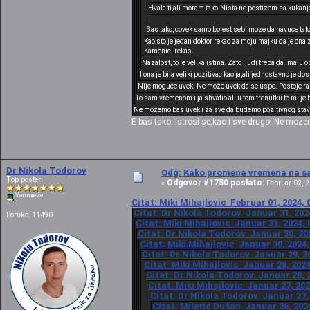
Hvala ti,ali moram tako.Nista ne postizem sa kukan
Bas tako, covek samo bolest sebi moze da navuce tako
Kao sto je jedan doktor rekao za moju majku da je ona 
Kamenici rekao.
Nazalost, to je velika istina. Zato ljudi treba da imaju o
I ona je bila veliki pozitivac kao ja,ali jednostavno je d
Nije moguće uvek. Ne može uvek da se uspe. Postoje raz
To sam vremenom i ja shvatio ali u tom trenutku to mi je b
Ne možemo baš uvek i za sve da budemo pozitivnog stava
E bas tako. Istrosi se,kao i sve drugo. Ne mo
Dr Nikola Todorov
Odg: Kako promena vremena na sat
Top poster
Odgovor #1750 poslato:
«
Februar 02, 2
Van mreže
Citat: Miki Mihajlovic Februar 01, 2024, 
Citat: Dr Nikola Todorov Januar 31, 202
Poruke: 11490
Citat: Miki Mihajlovic Januar 31, 2024, 
Citat: Dr Nikola Todorov Januar 30, 20
Citat: Miki Mihajlovic Januar 30, 2024,
Citat: Dr Nikola Todorov Januar 29, 20
Citat: Miki Mihajlovic Januar 28, 2024
Citat: Dr Nikola Todorov Januar 28, 2
Citat: Miki Mihajlovic Januar 27, 202
Citat: Dr Nikola Todorov Januar 27, 
Citat: Miletić Dušan Januar 26, 202