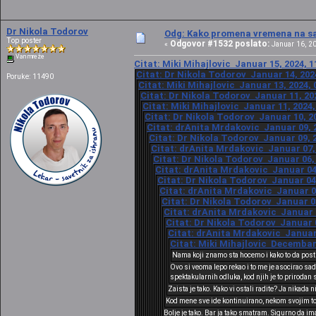
Dr Nikola Todorov
Odg: Kako promena vremena na sat
Top poster
Odgovor #1532 poslato:
«
Januar 16, 20
Van mreže
Citat: Miki Mihajlovic Januar 15, 2024, 1
Citat: Dr Nikola Todorov Januar 14, 202
Poruke: 11490
Citat: Miki Mihajlovic Januar 13, 2024, 
Citat: Dr Nikola Todorov Januar 11, 20
Citat: Miki Mihajlovic Januar 11, 2024,
Citat: Dr Nikola Todorov Januar 10, 20
Citat: drAnita Mrdakovic Januar 09, 2
Citat: Dr Nikola Todorov Januar 09, 2
Citat: drAnita Mrdakovic Januar 07, 
Citat: Dr Nikola Todorov Januar 06, 
Citat: drAnita Mrdakovic Januar 04,
Citat: Dr Nikola Todorov Januar 04,
Citat: drAnita Mrdakovic Januar 04
Citat: Dr Nikola Todorov Januar 03
Citat: drAnita Mrdakovic Januar 0
Citat: Dr Nikola Todorov Januar 0
Citat: drAnita Mrdakovic Januar 
Citat: Miki Mihajlovic Decembar 
Nama koji znamo sta hocemo i kako to da postig
Ovo si veoma lepo rekao i to me je asocirao sa
spektakularnih odluka, kod njih je to prirodan
Zaista je tako. Kako vi ostali radite? Ja nikad
Kod mene sve ide kontinuirano, nekom svojim to
Bolje je tako. Bar ja tako smatram. Sigurno da ima