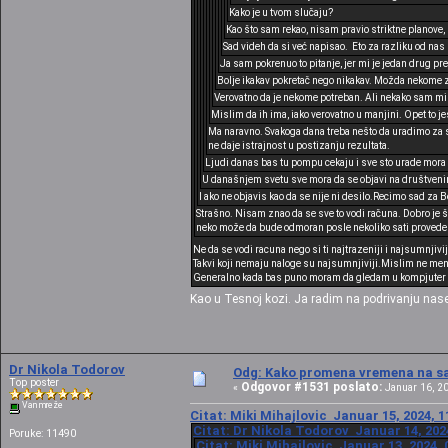
Kako je u tvom slučaju?
Kao što sam rekao, nisam pravio striktne planove, 
Sad videh da si već napisao. Eto za razliku od nas
Ja sam pokrenuo to pitanje, jer mi je jedan drug pre
Bolje ikakav pokretač nego nikakav. Možda nekome 
Verovatno da je nekome potreban. Ali nekako sam misl
Mislim da ih ima, iako verovatno u manjini. Opet to j
Ma naravno. Svakoga dana treba nešto da uradimo za s
ne daje istrajnost u postizanju rezultata.
Ljudi danas bas tu pompu cekaju i sve sto urade mora d
U današnjem svetu sve mora da se objavi na društveni
I ako ne objavis kao da se nije ni desilo.Recimo sad za B
Strašno. Nisam znao da se sve to vodi računa. Dobro je 
neko može da bude odmoran posle nekoliko sati proveden
Ne da se vodi racuna nego si ti najtrazeniji i najsumnji
Takvi koji nemaju naloge su najsumnjiviji.Mislim ne meni
Generalno kada bas puno moram da gledam u kompjuter me 
Kao u Tesnoj kozi. Ja radim na podrivanju na
Dr Nikola Todorov
Odg: Kako promena vremena na sat
Top poster
Odgovor #1531 poslato:
«
Januar 16, 20
Van mreže
Citat: Miki Mihajlovic Januar 15, 2024, 1
Citat: Dr Nikola Todorov Januar 14, 202
Poruke: 11490
Citat: Miki Mihajlovic Januar 13, 2024, 