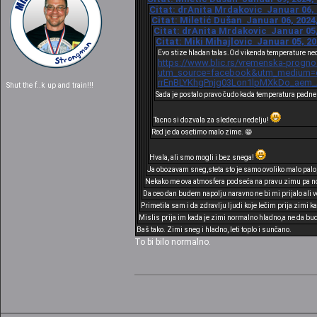
Citat: drAnita Mrdakovic Januar 06, 
Citat: Miletić Dušan Januar 06, 2024
Citat: drAnita Mrdakovic Januar 05,
Citat: Miki Mihajlovic Januar 05, 20
Evo stize hladan talas.Od vikenda temperature nec
https://www.blic.rs/vremenska-progno
utm_source=facebook&utm_medium=cp
rrEnBLYKhgPnjg03Lon1lpMXkDo_aem
Shut the f..k up and train!!!
Sada je postalo pravo čudo kada temperatura padne
Tacno si dozvala za sledecu nedelju!
Red je da osetimo malo zime. 😁
Hvala, ali smo mogli i bez snega!
Ja obozavam sneg,steta sto je samo ovoliko malo palo
Nekako me ova atmosfera podseća na pravu zimu pa nos
Da ceo dan budem napolju naravno ne bi mi prijalo ali 
Primetila sam i da zdravlju ljudi koje lečim prija zimi 
Mislis prija im kada je zimi normalno hladno,a ne da bu
Baš tako. Zimi sneg i hladno, leti toplo i sunčano.
To bi bilo normalno.