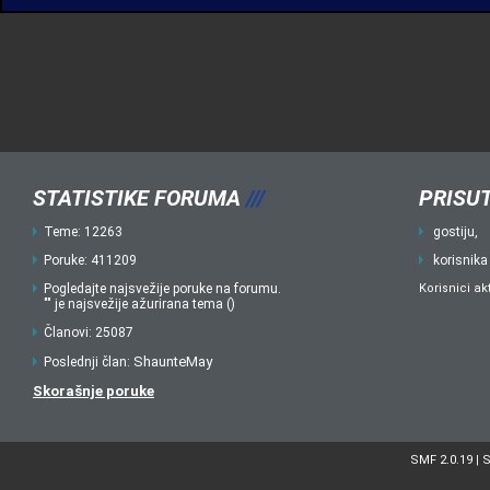
STATISTIKE FORUMA
///
PRISUT
Teme: 12263
gostiju,
Poruke: 411209
korisnika
Pogledajte najsvežije poruke na forumu.
Korisnici ak
"" je najsvežije ažurirana tema ()
Članovi: 25087
ShaunteMay
Poslednji član:
Skorašnje poruke
SMF 2.0.19
S
|