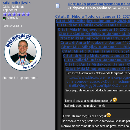
Miki Mihajlovic
Odg: Kako promena vremena na sat
Global Moderator
Odgovor #1535 poslato:
«
Januar 17, 20
Top poster
Citat: Dr Nikola Todorov Januar 16, 2024
Van mreže
Citat: Miki Mihajlovic Januar 16, 2024, 
Citat: drAnita Mrdakovic Januar 15, 202
Poruke: 34004
Citat: Miki Mihajlovic Januar 15, 2024,
Citat: drAnita Mrdakovic Januar 14, 20
Citat: Miki Mihajlovic Januar 13, 2024
Citat: drAnita Mrdakovic Januar 11, 2
Citat: Miki Mihajlovic Januar 11, 202
Citat: Miletić Dušan Januar 09, 2024
Citat: drAnita Mrdakovic Januar 06,
Citat: Miletić Dušan Januar 06, 202
Citat: drAnita Mrdakovic Januar 05
Citat: Miki Mihajlovic Januar 05, 2
Evo stize hladan talas.Od vikenda temperature n
https://www.blic.rs/vremenska-progn
Shut the f..k up and train!!!
utm_source=facebook&utm_medium=c
rrEnBLYKhgPnjg03Lon1lpMXkDo_aem
Sada je postalo pravo čudo kada temperatura padn
Tacno si dozvala za sledecu nedelju!
Red je da osetimo malo zime. 😁
Hvala, ali smo mogli i bez snega!
Ja obozavam sneg,steta sto je samo ovoliko malo pal
Nekako me ova atmosfera podseća na pravu zimu pa no