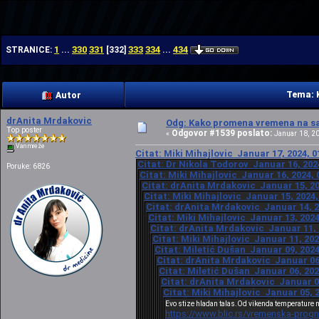
| | |
1
330
331
333
334
434
STRANICE:
...
[
332
]
...
Tema: 
Autor
drAnita Mrdakovic
Odg: Kako promena vremena na sat
Top poster
Odgovor #1539 poslato:
«
Januar 18, 20
Van mreže
Citat: Miki Mihajlovic Januar 17, 2024, 0
Citat: Dr Nikola Todorov Januar 16, 202
Poruke: 6826
Citat: Miki Mihajlovic Januar 16, 2024, 
Citat: drAnita Mrdakovic Januar 15, 20
Citat: Miki Mihajlovic Januar 15, 2024,
Citat: drAnita Mrdakovic Januar 14, 2
Citat: Miki Mihajlovic Januar 13, 2024
Citat: drAnita Mrdakovic Januar 11, 
Citat: Miki Mihajlovic Januar 11, 202
Citat: Miletić Dušan Januar 09, 2024
Citat: drAnita Mrdakovic Januar 06,
Citat: Miletić Dušan Januar 06, 202
Citat: drAnita Mrdakovic Januar 05
Citat: Miki Mihajlovic Januar 05, 
Evo stize hladan talas.Od vikenda temperature n
https://www.blic.rs/vremenska-progn