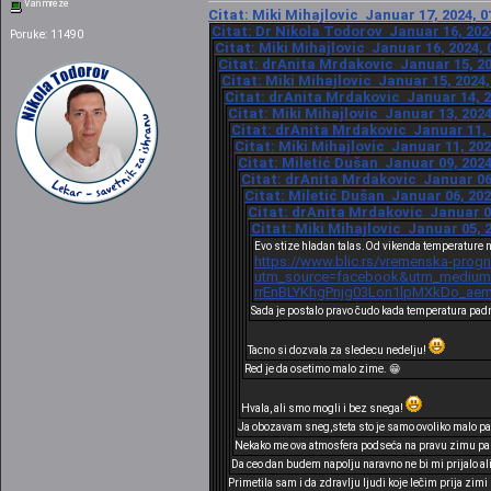
Van mreže
Citat: Miki Mihajlovic Januar 17, 2024, 0
Citat: Dr Nikola Todorov Januar 16, 202
Poruke: 11490
Citat: Miki Mihajlovic Januar 16, 2024, 
Citat: drAnita Mrdakovic Januar 15, 20
Citat: Miki Mihajlovic Januar 15, 2024,
Citat: drAnita Mrdakovic Januar 14, 2
Citat: Miki Mihajlovic Januar 13, 2024
Citat: drAnita Mrdakovic Januar 11, 
Citat: Miki Mihajlovic Januar 11, 202
Citat: Miletić Dušan Januar 09, 2024
Citat: drAnita Mrdakovic Januar 06,
Citat: Miletić Dušan Januar 06, 202
Citat: drAnita Mrdakovic Januar 05
Citat: Miki Mihajlovic Januar 05, 
Evo stize hladan talas.Od vikenda temperature n
https://www.blic.rs/vremenska-progn
utm_source=facebook&utm_medium=c
rrEnBLYKhgPnjg03Lon1lpMXkDo_ae
Sada je postalo pravo čudo kada temperatura pad
Tacno si dozvala za sledecu nedelju!
Red je da osetimo malo zime. 😁
Hvala, ali smo mogli i bez snega!
Ja obozavam sneg,steta sto je samo ovoliko malo pa
Nekako me ova atmosfera podseća na pravu zimu pa n
Da ceo dan budem napolju naravno ne bi mi prijalo al
Primetila sam i da zdravlju ljudi koje lečim prija zim