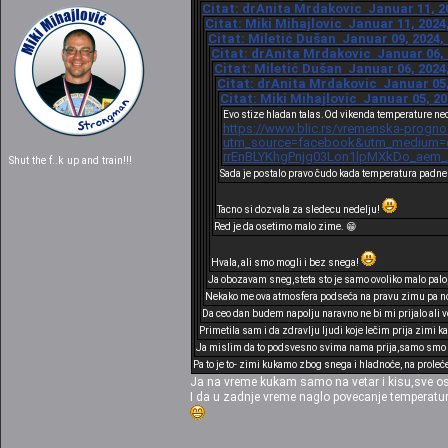
Citat: drAnita Mrdakovic Januar 11, 20
Citat: Miki Mihajlovic Januar 11, 2024
Citat: Miletić Dušan Januar 09, 2024,
Citat: drAnita Mrdakovic Januar 06, 
Citat: Miletić Dušan Januar 06, 2024
Citat: drAnita Mrdakovic Januar 05,
Citat: Miki Mihajlovic Januar 05, 20
Evo stize hladan talas.Od vikenda temperature nec
https://www.blic.rs/vremenska-progno
utm_source=facebook&utm_medium=cp
rrEnBLYKhgPnjg03Lon1lpMXkDo_aem
Shut the f..k up and train!!!
Sada je postalo pravo čudo kada temperatura padne
Tacno si dozvala za sledecu nedelju!
Red je da osetimo malo zime. 😁
Hvala, ali smo mogli i bez snega!
Ja obozavam sneg,steta sto je samo ovoliko malo palo
Nekako me ova atmosfera podseća na pravu zimu pa nos
Da ceo dan budem napolju naravno ne bi mi prijalo ali 
Primetila sam i da zdravlju ljudi koje lečim prija zimi 
Ja mislim da to podsvesno svima nama prija,samo smo na
Pa to je to- zimi kukamo zbog snega i hladnoće, na proleć
Ja na vreme kukam samo na vetar i kisu,sve osta
I da u zadnje vreme naglo povecanje temperatur