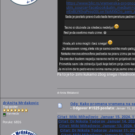
https://www.blic.rs/vremenska-prognoz
utm_source=facebook&utm_medium=cp
rrEnBLYKhgPnjg03Lon1lpMXkDo_aem_
Sada je postalo pravo čudo kada temperatura padne 
Tacno si dozvala za sledecu nedelju!
Red je da osetimo malo zime. 😁
Hvala, ali smo mogli i bez snega!
Ja obozavam sneg,steta sto je samo ovoliko malo palo,
Nekako me ova atmosfera podseća na pravu zimu pa nosi
Da ceo dan budem napolju naravno ne bi mi prijalo ali v
Primetila sam i da zdravlju ljudi koje lečim prija zimi k
Ja mislim da to podsvesno svima nama prija,samo smo nar
Pa to je to- zimi kukamo zbog snega i hladnoće, 
dr Anita Mrdaković
drAnita Mrdakovic
Odg: Kako promena vremena na sat
Top poster
Odgovor #1525 poslato:
«
Januar 15, 20
Van mreže
Citat: Miki Mihajlovic Januar 15, 2024, 1
Citat: Dr Nikola Todorov Januar 14, 202
Poruke: 6826
Citat: Miki Mihajlovic Januar 13, 2024, 
Citat: Dr Nikola Todorov Januar 11, 20
Citat: Miki Mihajlovic Januar 11, 2024,