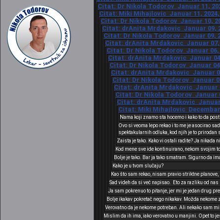
Citat: Dr Nikola Todorov Januar 11, 20
Citat: Miki Mihajlovic Januar 11, 2024,
Citat: Dr Nikola Todorov Januar 10, 20
Citat: drAnita Mrdakovic Januar 09, 2
Citat: Dr Nikola Todorov Januar 09, 2
Citat: drAnita Mrdakovic Januar 07, 
Citat: Dr Nikola Todorov Januar 06, 
Citat: drAnita Mrdakovic Januar 04,
Citat: Dr Nikola Todorov Januar 04,
Citat: drAnita Mrdakovic Januar 04
Citat: Dr Nikola Todorov Januar 03
Citat: drAnita Mrdakovic Januar 0
Citat: Dr Nikola Todorov Januar 0
Citat: drAnita Mrdakovic Januar 
Citat: Miki Mihajlovic Decembar 
Nama koji znamo sta hocemo i kako to da postig
Ovo si veoma lepo rekao i to me je asocirao sa
spektakularnih odluka, kod njih je to prirodan
Zaista je tako. Kako vi ostali radite? Ja nikad
Kod mene sve ide kontinuirano, nekom svojim to
Bolje je tako. Bar ja tako smatram. Sigurno da ima
Kako je u tvom slučaju?
Kao što sam rekao, nisam pravio striktne planove, 
Sad videh da si već napisao. Eto za razliku od nas
Ja sam pokrenuo to pitanje, jer mi je jedan drug pre
Bolje ikakav pokretač nego nikakav. Možda nekome 
Verovatno da je nekome potreban. Ali nekako sam misl
Mislim da ih ima, iako verovatno u manjini. Opet to j