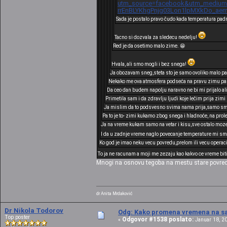
utm_source=facebook&utm_medium=c
rrEnBLYKhgPnjg03Lon1lpMXkDo_ae
Sada je postalo pravo čudo kada temperatura pad
Tacno si dozvala za sledecu nedelju!
Red je da osetimo malo zime. 😁
Hvala, ali smo mogli i bez snega!
Ja obozavam sneg,steta sto je samo ovoliko malo pa
Nekako me ova atmosfera podseća na pravu zimu pa n
Da ceo dan budem napolju naravno ne bi mi prijalo al
Primetila sam i da zdravlju ljudi koje lečim prija zim
Ja mislim da to podsvesno svima nama prija,samo smo 
Pa to je to- zimi kukamo zbog snega i hladnoće, na prol
Ja na vreme kukam samo na vetar i kisu,sve ostalo moze.I 
I da u zadnje vreme naglo povecanje temperature mi sme
Ko god je imao neku vecu povredu,prelom ili vecu operaci
To ja ne racunam a moji me zezaju kao kakvo ce vreme bit
Mnogi na osnovu tegoba na mestu stare povred
dr Anita Mrdaković
Dr Nikola Todorov
Odg: Kako promena vremena na sat
Top poster
Odgovor #1538 poslato:
«
Januar 18, 20