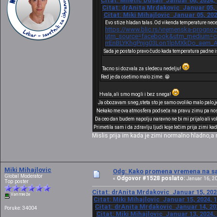
Citat: Miletić Dušan Januar 06, 2024,
Citat: drAnita Mrdakovic Januar 05, 
Citat: Miki Mihajlovic Januar 05, 202
Evo stize hladan talas.Od vikenda temperature nece
https://www.blic.rs/vremenska-prognoz
utm_source=facebook&utm_medium=cpc
rrEnBLYKhgPnjg03Lon1lpMXkDo_aem_
Sada je postalo pravo čudo kada temperatura padne 
Tacno si dozvala za sledecu nedelju!
Red je da osetimo malo zime. 😁
Hvala, ali smo mogli i bez snega!
Ja obozavam sneg,steta sto je samo ovoliko malo palo,
Nekako me ova atmosfera podseća na pravu zimu pa nosi 
Da ceo dan budem napolju naravno ne bi mi prijalo ali vo
Primetila sam i da zdravlju ljudi koje lečim prija zimi ka
Mislis prija im kada je zimi normalno hladno,a
Miki Mihajlovic
Odg: Kako promena vremena na sat
Global Moderator
Odgovor #1528 poslato:
«
Januar 16, 20
Top poster
Citat: drAnita Mrdakovic Januar 15, 202
Van mreže
Citat: Miki Mihajlovic Januar 15, 2024, 
Citat: drAnita Mrdakovic Januar 14, 202
Poruke: 34004
Citat: Miki Mihajlovic Januar 13, 2024,