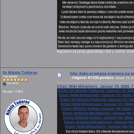
Ma naravno. Svakoga dana treba nešto da uradimo za s
ne daje istrajnost u postizanju rezultata.
Ljudi danas bas tu pompu cekaju i sve sto urade mora d
U današnjem svetu sve mora da se objavi na društveni
I ako ne objavis kao da se nije ni desilo.Recimo sad za B
Strašno. Nisam znao da se sve to vodi računa. Dobro je 
neko može da bude odmoran posle nekoliko sati proveden
Ne da se vodi racuna nego si ti najtrazeniji i najsumnji
Takvi koji nemaju naloge su najsumnjiviji.Mislim ne meni
Generalno kada bas puno moram da gledam u kompjuter me 
Najcesce se javlja glavobolja i bol u ocima. Dos
Dr Nikola Todorov
Odg: Kako promena vremena na sat
Top poster
Odgovor #1530 poslato:
«
Januar 16, 20
Van mreže
Citat: Miki Mihajlovic Januar 15, 2024, 1
Citat: Dr Nikola Todorov Januar 14, 202
Poruke: 11490
Citat: Miki Mihajlovic Januar 13, 2024, 
Citat: Dr Nikola Todorov Januar 11, 20
Citat: Miki Mihajlovic Januar 11, 2024,
Citat: Miletić Dušan Januar 09, 2024, 
Citat: drAnita Mrdakovic Januar 06, 2
Citat: Miletić Dušan Januar 06, 2024,
Citat: drAnita Mrdakovic Januar 05, 
Citat: Miki Mihajlovic Januar 05, 20
Evo stize hladan talas.Od vikenda temperature nec