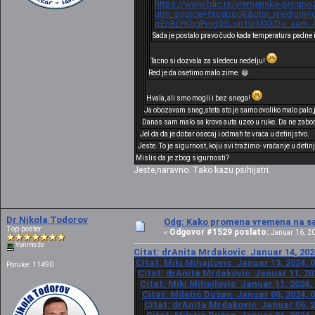
https://www.blic.rs/vremenska-prognoz
utm_source=facebook&utm_medium=cp
rrEnBLYKhgPnjg03Lon1lpMXkDo_aem_
Sada je postalo pravo čudo kada temperatura padne 
Tacno si dozvala za sledecu nedelju!
Red je da osetimo malo zime. 😁
Hvala, ali smo mogli i bez snega!
Ja obozavam sneg,steta sto je samo ovoliko malo palo,
Danas sam malo sa krova auta uzeo u ruke. Da ne zabor
Jel da da je dobar osecaj i odmah te vraca u detinjstvo.
Jeste. To je sigurnost, koju svi tražimo- vraćanje u detin
Mislis da je zbog sigurnosti?
Jeste,naravno. Tako kazu psihijatri.
Dr Nikola Todorov
Odg: Kako promena vremena na sat
Top poster
Odgovor #1529 poslato:
«
Januar 16, 20
Van mreže
Citat: drAnita Mrdakovic Januar 14, 202
Citat: Miki Mihajlovic Januar 13, 2024, 
Poruke: 11490
Citat: drAnita Mrdakovic Januar 11, 202
Citat: Miki Mihajlovic Januar 11, 2024,
Citat: Miletić Dušan Januar 09, 2024, 
Citat: drAnita Mrdakovic Januar 06, 2