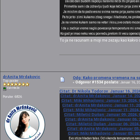
Da ceo dan budem napolju naravno ne bi mi prijalo ali
Primetila sam i da zdravlju ljudi koje lečim prija zimi
Ja mislim da to podsvesno svima nama prija,samo smo n
Pa to je to- zimi kukamo zbog snega i hladnoće, na prole
Ja na vreme kukam samo na vetar i kisu,sve ostalo moze.I 
I da u zadnje vreme naglo povecanje temperature mi smet
Ko god je imao neku vecu povredu,prelom ili vecu operaci
To ja ne racunam a moji me zezaju kao kakvo c
drAnita Mrdakovic
Odg: Kako promena vremena na sat
Top poster
Odgovor #1534 poslato:
«
Januar 16, 20
Van mreže
Citat: Dr Nikola Todorov Januar 16, 2024
Citat: drAnita Mrdakovic Januar 14, 202
Poruke: 6826
Citat: Miki Mihajlovic Januar 13, 2024, 
Citat: drAnita Mrdakovic Januar 11, 20
Citat: Miki Mihajlovic Januar 11, 2024,
Citat: Miletić Dušan Januar 09, 2024, 
Citat: drAnita Mrdakovic Januar 06, 2
Citat: Miletić Dušan Januar 06, 2024,
Citat: drAnita Mrdakovic Januar 05, 
Citat: Miki Mihajlovic Januar 05, 20
Evo stize hladan talas.Od vikenda temperature nec