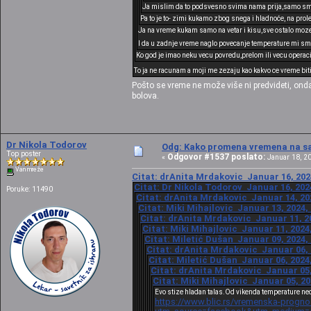
Ja mislim da to podsvesno svima nama prija,samo smo 
Pa to je to- zimi kukamo zbog snega i hladnoće, na prol
Ja na vreme kukam samo na vetar i kisu,sve ostalo moze.I 
I da u zadnje vreme naglo povecanje temperature mi sme
Ko god je imao neku vecu povredu,prelom ili vecu operaci
To ja ne racunam a moji me zezaju kao kakvo ce vreme bit
Pošto se vreme ne može više ni predvideti, ond
bolova.
Dr Nikola Todorov
Odg: Kako promena vremena na sat
Top poster
Odgovor #1537 poslato:
«
Januar 18, 20
Van mreže
Citat: drAnita Mrdakovic Januar 16, 202
Citat: Dr Nikola Todorov Januar 16, 202
Poruke: 11490
Citat: drAnita Mrdakovic Januar 14, 202
Citat: Miki Mihajlovic Januar 13, 2024,
Citat: drAnita Mrdakovic Januar 11, 20
Citat: Miki Mihajlovic Januar 11, 2024
Citat: Miletić Dušan Januar 09, 2024,
Citat: drAnita Mrdakovic Januar 06, 
Citat: Miletić Dušan Januar 06, 2024
Citat: drAnita Mrdakovic Januar 05,
Citat: Miki Mihajlovic Januar 05, 20
Evo stize hladan talas.Od vikenda temperature nec
https://www.blic.rs/vremenska-progno