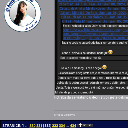
Citat: Miletić Dušan Januar 09, 2024, 
Citat: drAnita Mrdakovic Januar 06, 2
Citat: Miletić Dušan Januar 06, 2024,
Citat: drAnita Mrdakovic Januar 05, 
Citat: Miki Mihajlovic Januar 05, 20
Evo stize hladan talas.Od vikenda temperature nec
https://www.blic.rs/vremenska-prognoz
utm_source=facebook&utm_medium=cp
rrEnBLYKhgPnjg03Lon1lpMXkDo_aem_
Sada je postalo pravo čudo kada temperatura padne 
Tacno si dozvala za sledecu nedelju!
Red je da osetimo malo zime. 😁
Hvala, ali smo mogli i bez snega!
Ja obozavam sneg,steta sto je samo ovoliko malo palo,
Danas sam malo sa krova auta uzeo u ruke. Da ne zabor
Jel da da je dobar osecaj i odmah te vraca u detinjstvo.
Jeste. To je sigurnost, koju svi tražimo- vraćanje u detin
Mislis da je zbog sigurnosti?
Potreba da se vratimo u detinjstvo i jeste delo
dr Anita Mrdaković
1
330
331
333
334
434
STRANICE:
...
[
332
]
...