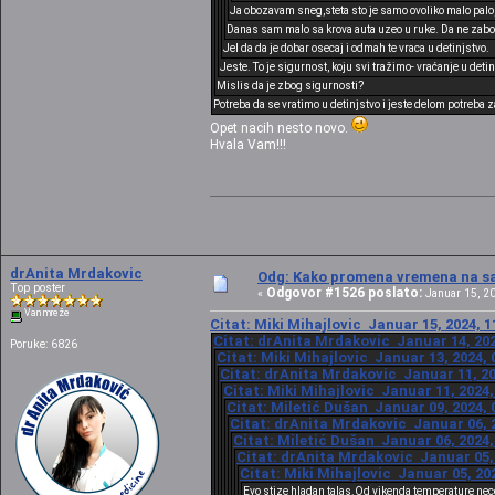
Ja obozavam sneg,steta sto je samo ovoliko malo palo
Danas sam malo sa krova auta uzeo u ruke. Da ne zabo
Jel da da je dobar osecaj i odmah te vraca u detinjstvo.
Jeste. To je sigurnost, koju svi tražimo- vraćanje u detin
Mislis da je zbog sigurnosti?
Potreba da se vratimo u detinjstvo i jeste delom potreba 
Opet nacih nesto novo.
Hvala Vam!!!
drAnita Mrdakovic
Odg: Kako promena vremena na sat
Top poster
Odgovor #1526 poslato:
«
Januar 15, 20
Van mreže
Citat: Miki Mihajlovic Januar 15, 2024, 1
Citat: drAnita Mrdakovic Januar 14, 202
Poruke: 6826
Citat: Miki Mihajlovic Januar 13, 2024, 
Citat: drAnita Mrdakovic Januar 11, 20
Citat: Miki Mihajlovic Januar 11, 2024,
Citat: Miletić Dušan Januar 09, 2024, 
Citat: drAnita Mrdakovic Januar 06, 2
Citat: Miletić Dušan Januar 06, 2024,
Citat: drAnita Mrdakovic Januar 05, 
Citat: Miki Mihajlovic Januar 05, 20
Evo stize hladan talas.Od vikenda temperature nec