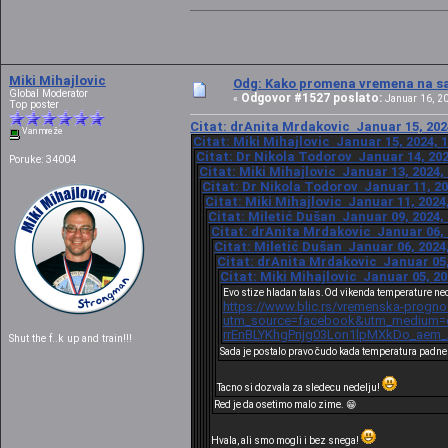
Miki Mihajlovic
Odg: Kako promena vremena na sat
Global Moderator
Odgovor #1527 poslato:
«
Januar 16, 20
Top poster
Citat: drAnita Mrdakovic Januar 15, 202
Van mreže
Citat: Miki Mihajlovic Januar 15, 2024, 
Citat: Dr Nikola Todorov Januar 14, 202
Poruke: 34004
Citat: Miki Mihajlovic Januar 13, 2024,
Citat: Dr Nikola Todorov Januar 11, 20
Citat: Miki Mihajlovic Januar 11, 2024
Citat: Miletić Dušan Januar 09, 2024,
Citat: drAnita Mrdakovic Januar 06, 
Citat: Miletić Dušan Januar 06, 2024
Citat: drAnita Mrdakovic Januar 05,
Citat: Miki Mihajlovic Januar 05, 20
Evo stize hladan talas.Od vikenda temperature nec
https://www.blic.rs/vremenska-progno
utm_source=facebook&utm_medium=cp
rrEnBLYKhgPnjg03Lon1lpMXkDo_aem
Shut the f..k up and train!!!
Sada je postalo pravo čudo kada temperatura padne
Tacno si dozvala za sledecu nedelju!
Red je da osetimo malo zime. 😁
Hvala, ali smo mogli i bez snega!