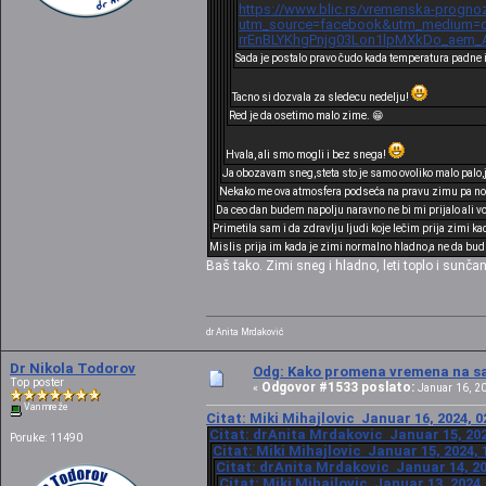
https://www.blic.rs/vremenska-prognoz
utm_source=facebook&utm_medium=cp
rrEnBLYKhgPnjg03Lon1lpMXkDo_aem_
Sada je postalo pravo čudo kada temperatura padne 
Tacno si dozvala za sledecu nedelju!
Red je da osetimo malo zime. 😁
Hvala, ali smo mogli i bez snega!
Ja obozavam sneg,steta sto je samo ovoliko malo palo,
Nekako me ova atmosfera podseća na pravu zimu pa nosi
Da ceo dan budem napolju naravno ne bi mi prijalo ali v
Primetila sam i da zdravlju ljudi koje lečim prija zimi k
Mislis prija im kada je zimi normalno hladno,a ne da bu
Baš tako. Zimi sneg i hladno, leti toplo i sunča
dr Anita Mrdaković
Dr Nikola Todorov
Odg: Kako promena vremena na sat
Top poster
Odgovor #1533 poslato:
«
Januar 16, 20
Van mreže
Citat: Miki Mihajlovic Januar 16, 2024, 0
Citat: drAnita Mrdakovic Januar 15, 202
Poruke: 11490
Citat: Miki Mihajlovic Januar 15, 2024, 
Citat: drAnita Mrdakovic Januar 14, 20
Citat: Miki Mihajlovic Januar 13, 2024,