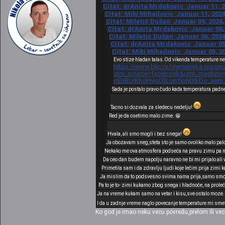
Citat: drAnita Mrdakovic Januar 11, 2
Citat: Miki Mihajlovic Januar 11, 2024
Citat: Miletić Dušan Januar 09, 2024,
Citat: drAnita Mrdakovic Januar 06, 
Citat: Miletić Dušan Januar 06, 2024
Citat: drAnita Mrdakovic Januar 05,
Citat: Miki Mihajlovic Januar 05, 2
Evo stize hladan talas.Od vikenda temperature ne
https://www.blic.rs/vremenska-progno
utm_source=facebook&utm_medium=c
rrEnBLYKhgPnjg03Lon1lpMXkDo_aem
Sada je postalo pravo čudo kada temperatura padne
Tacno si dozvala za sledecu nedelju!
Red je da osetimo malo zime. 😁
Hvala, ali smo mogli i bez snega!
Ja obozavam sneg,steta sto je samo ovoliko malo pal
Nekako me ova atmosfera podseća na pravu zimu pa nos
Da ceo dan budem napolju naravno ne bi mi prijalo ali 
Primetila sam i da zdravlju ljudi koje lečim prija zimi 
Ja mislim da to podsvesno svima nama prija,samo smo n
Pa to je to- zimi kukamo zbog snega i hladnoće, na proleć
Ja na vreme kukam samo na vetar i kisu,sve ostalo moze.I k
I da u zadnje vreme naglo povecanje temperature mi smeta
Ko god je imao neku vecu povredu,prelom ili vec