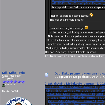
utm_source=facebook&utm_medium=cp
rrEnBLYKhgPnjg03Lon1lpMXkDo_aem
Sada je postalo pravo čudo kada temperatura padne
Tacno si dozvala za sledecu nedelju!
Red je da osetimo malo zime. 😁
Hvala, ali smo mogli i bez snega!
Ja obozavam sneg,steta sto je samo ovoliko malo palo
Nekako me ova atmosfera podseća na pravu zimu pa nos
Da ceo dan budem napolju naravno ne bi mi prijalo ali 
Primetila sam i da zdravlju ljudi koje lečim prija zimi 
Mislis prija im kada je zimi normalno hladno,a ne da bu
Baš tako. Zimi sneg i hladno, leti toplo i sunčano.
To i treba svima da prija. Problem je što se kli
Miki Mihajlovic
Odg: Kako promena vremena na sat
Global Moderator
Odgovor #1536 poslato:
«
Januar 17, 20
Top poster
Citat: drAnita Mrdakovic Januar 16, 202
Van mreže
Citat: Dr Nikola Todorov Januar 16, 202
Citat: drAnita Mrdakovic Januar 14, 202
Poruke: 34004
Citat: Miki Mihajlovic Januar 13, 2024,
Citat: drAnita Mrdakovic Januar 11, 20
Citat: Miki Mihajlovic Januar 11, 2024
Citat: Miletić Dušan Januar 09, 2024,