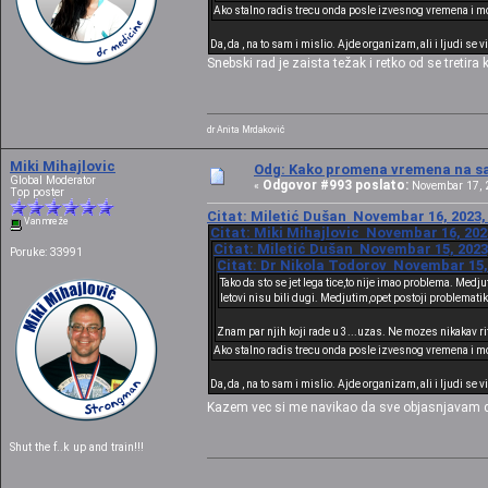
Ako stalno radis trecu onda posle izvesnog vremena i m
Da, da , na to sam i mislio. Ajde organizam, ali i ljudi se 
Snebski rad je zaista težak i retko od se tretir
dr Anita Mrdaković
Miki Mihajlovic
Odg: Kako promena vremena na sat
Global Moderator
Odgovor #993 poslato:
«
Novembar 17, 2
Top poster
Citat: Miletić Dušan Novembar 16, 2023,
Van mreže
Citat: Miki Mihajlovic Novembar 16, 202
Citat: Miletić Dušan Novembar 15, 2023
Poruke: 33991
Citat: Dr Nikola Todorov Novembar 15, 
Tako da sto se jet lega tice,to nije imao problema. Med
letovi nisu bili dugi. Medjutim,opet postoji problematik
Znam par njih koji rade u 3...uzas. Ne mozes nikakav ri
Ako stalno radis trecu onda posle izvesnog vremena i m
Da, da , na to sam i mislio. Ajde organizam, ali i ljudi se 
Kazem vec si me navikao da sve objasnjavam
Shut the f..k up and train!!!