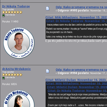
Dr Nikola Todorov
Odg: Kako promena vremena na sat
Top poster
Odgovor #995 poslato:
«
Novembar 18, 2
Van mreže
Citat: Miki Mihajlovic Novembar 15, 2023
Citat: Dr Nikola Todorov Novembar 15, 2
Poruke: 11490
Inace,rekao sam mu da bas zelim da podelim pricu na for
Podeli sa nama,makar i to ako je "samo" leteo po Evropi,s
Da,rasporedi su im haos.
I ako zna nekog ko je leteo na duze staze da pita njega p
E pa eto jedino to sto mi je rekao,kada sam pr
drAnita Mrdakovic
Odg: Kako promena vremena na sat
Top poster
Odgovor #994 poslato:
«
Novembar 17, 2
Van mreže
Citat: Miletić Dušan Novembar 16, 2023,
Citat: Miki Mihajlovic Novembar 16, 202
Poruke: 6826
Citat: Miletić Dušan Novembar 15, 2023
Citat: Dr Nikola Todorov Novembar 15, 
Tako da sto se jet lega tice,to nije imao problema. Med
letovi nisu bili dugi. Medjutim,opet postoji problematik
Znam par njih koji rade u 3...uzas. Ne mozes nikakav ri