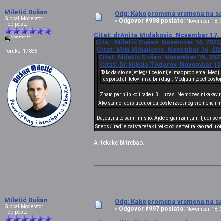
Miletić Dušan
Odg: Kako promena vremena na sat
Global Moderator
Odgovor #998 poslato:
«
Novembar 18, 2
Top poster
Citat: drAnita Mrdakovic Novembar 17, 2
Van mreže
Citat: Miletić Dušan Novembar 16, 2023,
Citat: Miki Mihajlovic Novembar 16, 202
Poruke: 17835
Citat: Miletić Dušan Novembar 15, 2023
Citat: Dr Nikola Todorov Novembar 15,
Tako da sto se jet lega tice,to nije imao problema. Me
raspored,ali letovi nisu bili dugi. Medjutim,opet posto
Znam par njih koji rade u 3...uzas. Ne mozes nikakav r
Ako stalno radis trecu onda posle izvesnog vremena i m
Da, da , na to sam i mislio. Ajde organizam, ali i ljudi se
Snebski rad je zaista težak i retko od se tretira kao rad u
A itekako bi trebao.
Miletić Dušan
Odg: Kako promena vremena na sat
Global Moderator
Odgovor #997 poslato:
«
Novembar 18, 2
Top poster