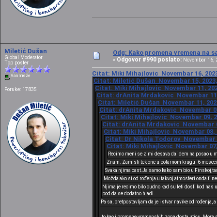
Miletić Dušan
Odg: Kako promena vremena na sat
Global Moderator
Odgovor #990 poslato:
«
Novembar 16, 2
Top poster
Citat: Miki Mihajlovic Novembar 16, 2023
Van mreže
Citat: Miletić Dušan Novembar 15, 2023,
Citat: Miki Mihajlovic Novembar 11, 202
Poruke: 17835
Citat: drAnita Mrdakovic Novembar 11,
Citat: Miletić Dušan Novembar 11, 2023
Citat: drAnita Mrdakovic Novembar 09,
Citat: Miki Mihajlovic Novembar 09, 2
Citat: drAnita Mrdakovic Novembar 08
Citat: Miki Mihajlovic Novembar 08, 
Citat: Dr Nikola Todorov Novembar 0
Citat: Miki Mihajlovic Novembar 07,
Recimo meni se zimi desava da idem na posao u mra
Znam. Zamisli tek one u polarnom krugu- 6 meseci
Svaka njima cast.Ja samo kako sam bio u Finskoj,tam
Možda ako si od rođenja u takvoj atmosferi onda ti n
Njima je recimo bilo cudno kad su leti dosli kod nas
pod da se dodatno hladi.
Pa sa, pretpostavljam da je i stvar navike od rođenja, a
I to kao i promene vremenskih zona dosta uticu. Mora se