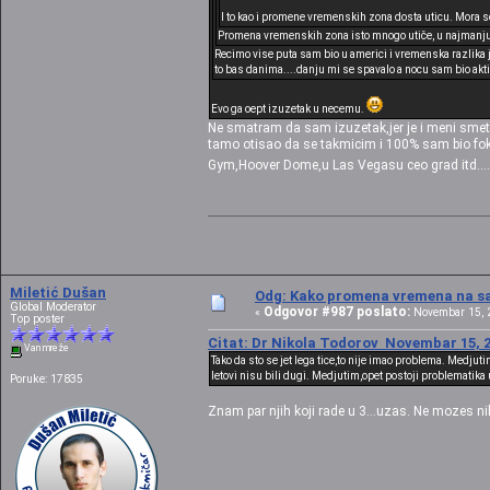
I to kao i promene vremenskih zona dosta uticu. Mora se 
Promena vremenskih zona isto mnogo utiče, u najmanju
Recimo vise puta sam bio u americi i vremenska razlika j
to bas danima....danju mi se spavalo a nocu sam bio akt
Evo ga oept izuzetak u necemu.
Ne smatram da sam izuzetak,jer je i meni smet
tamo otisao da se takmicim i 100% sam bio fok
Gym,Hoover Dome,u Las Vegasu ceo grad itd....ali
Miletić Dušan
Odg: Kako promena vremena na sat
Global Moderator
Odgovor #987 poslato:
«
Novembar 15, 2
Top poster
Citat: Dr Nikola Todorov Novembar 15, 2
Van mreže
Tako da sto se jet lega tice,to nije imao problema. Medju
letovi nisu bili dugi. Medjutim,opet postoji problematika 
Poruke: 17835
Znam par njih koji rade u 3...uzas. Ne mozes ni