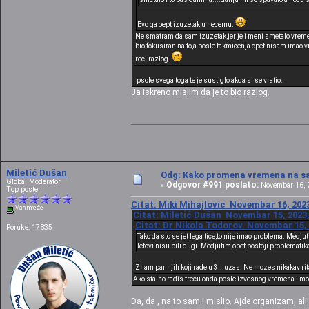
Evo ga oept izuzetak u necemu.
Ne smatram da sam izuzetak,jer je i meni smetalo vreme
bio fokusiran na to,a posle takmicenja opet nisam imao v
reci razlog.
I psole svega toga te je sustiglo akda si se vratio.
Ja iskreno mislim da je to bio razlog.
Miletić Dušan
Odg: Kako promena vremena na sat
Global Moderator
Odgovor #991 poslato:
«
Novembar 16, 2
Top poster
Citat: Miki Mihajlovic Novembar 16, 2023
Van mreže
Citat: Miletić Dušan Novembar 15, 2023,
Citat: Dr Nikola Todorov Novembar 15, 
Poruke: 17835
Tako da sto se jet lega tice,to nije imao problema. Med
letovi nisu bili dugi. Medjutim,opet postoji problematik
Znam par njih koji rade u 3...uzas. Ne mozes nikakav rit
Ako stalno radis trecu onda posle izvesnog vremena i mo
Da, da , na to sam i mislio. Ajde organizam, ali i