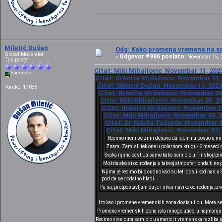
Miletić Dušan
Odg: Kako promena vremena na sat
Global Moderator
Odgovor #986 poslato:
«
Novembar 15, 2
Top poster
Citat: Miki Mihajlovic Novembar 11, 2023
Van mreže
Citat: drAnita Mrdakovic Novembar 11, 
Citat: Miletić Dušan Novembar 11, 2023
Poruke: 17835
Citat: drAnita Mrdakovic Novembar 09,
Citat: Miki Mihajlovic Novembar 09, 20
Citat: drAnita Mrdakovic Novembar 08,
Citat: Miki Mihajlovic Novembar 08, 2
Citat: Dr Nikola Todorov Novembar 07
Citat: Miki Mihajlovic Novembar 07, 
Recimo meni se zimi desava da idem na posao u mrak
Znam. Zamisli tek one u polarnom krugu- 6 meseci 
Svaka njima cast.Ja samo kako sam bio u Finskoj,tamo 
Možda ako si od rođenja u takvoj atmosferi onda ti ne
Njima je recimo bilo cudno kad su leti dosli kod nas 
pod da se dodatno hladi.
Pa sa, pretpostavljam da je i stvar navike od rođenja, a 
I to kao i promene vremenskih zona dosta uticu. Mora se 
Promena vremenskih zona isto mnogo utiče, u najmanju 
Recimo vise puta sam bio u americi i vremenska razlika je