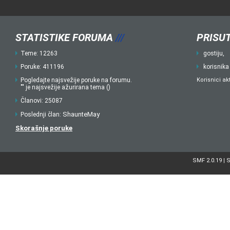
STATISTIKE FORUMA
///
PRISUT
Teme: 12263
gostiju,
Poruke: 411196
korisnika
Pogledajte najsvežije poruke na forumu.
Korisnici ak
"" je najsvežije ažurirana tema ()
Članovi: 25087
ShaunteMay
Poslednji član:
Skorašnje poruke
SMF 2.0.19
S
|