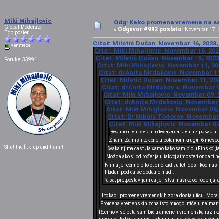
Miki Mihajlovic
Odg: Kako promena vremena na sat
Global Moderator
Odgovor #992 poslato:
«
Novembar 17, 2
Top poster
Citat: Miletić Dušan Novembar 16, 2023,
Van mreže
Citat: Miki Mihajlovic Novembar 16, 202
Citat: Miletić Dušan Novembar 15, 2023
Poruke: 33991
Citat: Miki Mihajlovic Novembar 11, 20
Citat: drAnita Mrdakovic Novembar 11,
Citat: Miletić Dušan Novembar 11, 202
Citat: drAnita Mrdakovic Novembar 09
Citat: Miki Mihajlovic Novembar 09, 2
Citat: drAnita Mrdakovic Novembar 0
Citat: Miki Mihajlovic Novembar 08, 
Citat: Dr Nikola Todorov Novembar 0
Citat: Miki Mihajlovic Novembar 07,
Recimo meni se zimi desava da idem na posao u mr
Znam. Zamisli tek one u polarnom krugu- 6 mesec
Shut the f..k up and train!!!
Svaka njima cast.Ja samo kako sam bio u Finskoj,tam
Možda ako si od rođenja u takvoj atmosferi onda ti 
Njima je recimo bilo cudno kad su leti dosli kod nas
hladan pod da se dodatno hladi.
Pa sa, pretpostavljam da je i stvar navike od rođenja, 
I to kao i promene vremenskih zona dosta uticu. Mora s
Promena vremenskih zona isto mnogo utiče, u najmanj
Recimo vise puta sam bio u americi i vremenska razlika
smetalo i to bas danima....danju mi se spavalo a nocu 