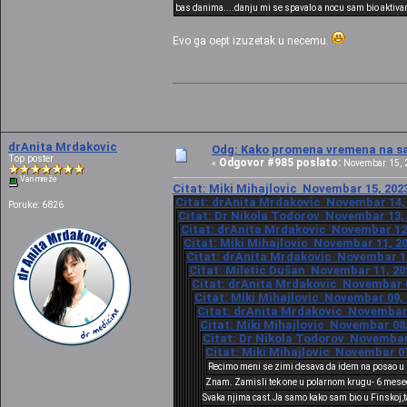
bas danima....danju mi se spavalo a nocu sam bio aktiva
Evo ga oept izuzetak u necemu.
drAnita Mrdakovic
Odg: Kako promena vremena na sat
Top poster
Odgovor #985 poslato:
«
Novembar 15, 2
Van mreže
Citat: Miki Mihajlovic Novembar 15, 2023
Citat: drAnita Mrdakovic Novembar 14, 
Poruke: 6826
Citat: Dr Nikola Todorov Novembar 13, 
Citat: drAnita Mrdakovic Novembar 12,
Citat: Miki Mihajlovic Novembar 11, 20
Citat: drAnita Mrdakovic Novembar 11,
Citat: Miletić Dušan Novembar 11, 202
Citat: drAnita Mrdakovic Novembar 09
Citat: Miki Mihajlovic Novembar 09, 
Citat: drAnita Mrdakovic Novembar 0
Citat: Miki Mihajlovic Novembar 08,
Citat: Dr Nikola Todorov Novembar 
Citat: Miki Mihajlovic Novembar 07
Recimo meni se zimi desava da idem na posao u mr
Znam. Zamisli tek one u polarnom krugu- 6 mese
Svaka njima cast.Ja samo kako sam bio u Finskoj,ta