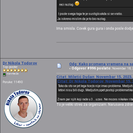
reci razlog.
I psole svega toga te je sustiglo akda si se vratio.
Ja iskreno mislim da je to bio razlog.
Ima smisla. Covek gura gura i onda posle dodje
Dr Nikola Todorov
Odg: Kako promena vremena na sat
Top poster
Odgovor #996 poslato:
«
Novembar 18, 2
Van mreže
Citat: Miletić Dušan Novembar 15, 2023,
Citat: Dr Nikola Todorov Novembar 15, 2
Poruke: 11490
Tako da sto se jet lega tice,to nije imao problema. Medj
letovi nisu bili dugi. Medjutim,opet postoji problematika
Znam par njih koji rade u 3...uzas. Ne mozes nikakav rit
To je veliki stres za organizam. Narusava zdrav