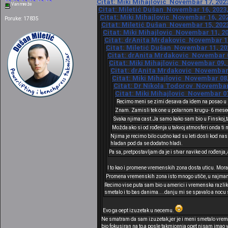
Citat: Miki Mihajlovic Novembar 17, 2023
Van mreže
Citat: Miletić Dušan Novembar 16, 2023,
Citat: Miki Mihajlovic Novembar 16, 202
Poruke: 17835
Citat: Miletić Dušan Novembar 15, 2023
Citat: Miki Mihajlovic Novembar 11, 20
Citat: drAnita Mrdakovic Novembar 11,
Citat: Miletić Dušan Novembar 11, 202
Citat: drAnita Mrdakovic Novembar 09
Citat: Miki Mihajlovic Novembar 09, 
Citat: drAnita Mrdakovic Novembar 0
Citat: Miki Mihajlovic Novembar 08,
Citat: Dr Nikola Todorov Novembar 
Citat: Miki Mihajlovic Novembar 07
Recimo meni se zimi desava da idem na posao u mr
Znam. Zamisli tek one u polarnom krugu- 6 mese
Svaka njima cast.Ja samo kako sam bio u Finskoj,ta
Možda ako si od rođenja u takvoj atmosferi onda ti
Njima je recimo bilo cudno kad su leti dosli kod na
hladan pod da se dodatno hladi.
Pa sa, pretpostavljam da je i stvar navike od rođenja,
I to kao i promene vremenskih zona dosta uticu. Mora s
Promena vremenskih zona isto mnogo utiče, u najman
Recimo vise puta sam bio u americi i vremenska razlika
smetalo i to bas danima....danju mi se spavalo a nocu 
Evo ga oept izuzetak u necemu.
Ne smatram da sam izuzetak,jer je i meni smetalo vreme
bio fokusiran na to,a posle takmicenja opet nisam imao 