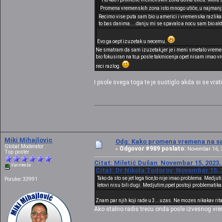
Promena vremenskih zona isto mnogo utiče, u najmanj
Recimo vise puta sam bio u americi i vremenska razlika 
to bas danima....danju mi se spavalo a nocu sam bio akt
Evo ga oept izuzetak u necemu.
Ne smatram da sam izuzetak,jer je i meni smetalo vremen
bio fokusiran na to,a posle takmicenja opet nisam imao v
reci razlog.
I psole svega toga te je sustiglo akda si se vrati
Miki Mihajlovic
Odg: Kako promena vremena na sat
Global Moderator
Odgovor #989 poslato:
«
Novembar 16, 2
Top poster
Citat: Miletić Dušan Novembar 15, 2023,
Van mreže
Citat: Dr Nikola Todorov Novembar 15, 2
Tako da sto se jet lega tice,to nije imao problema. Medj
Poruke: 33991
letovi nisu bili dugi. Medjutim,opet postoji problematika
Znam par njih koji rade u 3...uzas. Ne mozes nikakav rit
Ako stalno radis trecu onda posle izvesnog vre