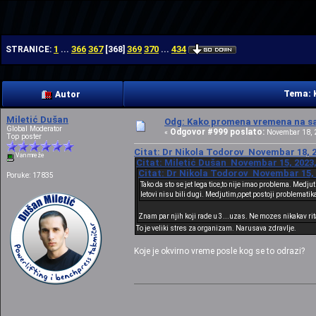
| | |
1
366
367
369
370
434
STRANICE:
...
[
368
]
...
Tema: 
Autor
Miletić Dušan
Odg: Kako promena vremena na sat
Global Moderator
Odgovor #999 poslato:
«
Novembar 18, 2
Top poster
Citat: Dr Nikola Todorov Novembar 18, 2
Van mreže
Citat: Miletić Dušan Novembar 15, 2023,
Citat: Dr Nikola Todorov Novembar 15, 
Poruke: 17835
Tako da sto se jet lega tice,to nije imao problema. Med
letovi nisu bili dugi. Medjutim,opet postoji problematik
Znam par njih koji rade u 3...uzas. Ne mozes nikakav rit
To je veliki stres za organizam. Narusava zdravlje.
Koje je okvirno vreme posle kog se to odrazi?