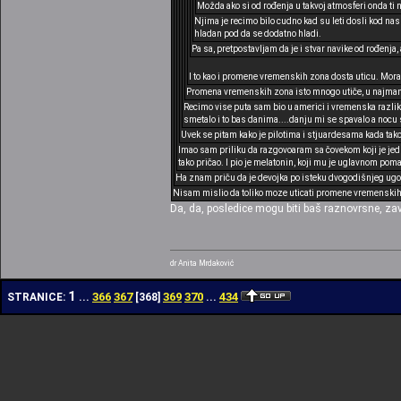
Možda ako si od rođenja u takvoj atmosferi onda ti
Njima je recimo bilo cudno kad su leti dosli kod na
hladan pod da se dodatno hladi.
Pa sa, pretpostavljam da je i stvar navike od rođenja,
I to kao i promene vremenskih zona dosta uticu. Mora s
Promena vremenskih zona isto mnogo utiče, u najman
Recimo vise puta sam bio u americi i vremenska razlika
smetalo i to bas danima....danju mi se spavalo a nocu 
Uvek se pitam kako je pilotima i stjuardesama kada ta
Imao sam priliku da razgovoaram sa čovekom koji je jed
tako pričao. I pio je melatonin, koji mu je uglavnom pom
Ha znam priču da je devojka po isteku dvogodišnjeg ug
Nisam mislio da toliko moze uticati promene vremenskih 
Da, da, posledice mogu biti baš raznovrsne, za
dr Anita Mrdaković
1
366
367
369
370
434
STRANICE:
...
[
368
]
...