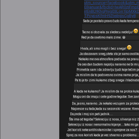
utm_source=facebook&utm_me
03januar&fbclid=IwAR0zjFmp
rrEnBLYKhgPnjg03Lon1lpMX
TPcypsKfrriH9ZteiInjjsCgBy8
Sada je postalo pravo čudo kada tempera
Tacno si dozvala za sledecu nedelju!
Red je da osetimo malo zime. 😁
Hvala, ali smo mogli i bez snega!
Ja obozavam sneg,steta sto je samo ovoliko
Nekako me ova atmosfera podseća na pravu z
Da ceo dan budem napolju naravno ne bi mi pr
Primetila sam i da zdravlju ljudi koje lečim 
Ja mislim da to podsvesno svima nama prija,s
Pa to je to- zimi kukamo zbog snega i hladnoće
A kada ne kukamo? Ja mislim da na prolce kuk
Mogu oni da imaju i cele godine tegobe. Sve zavis
Da, jasno, naravno. Ja nekako vezujem za prolec
Najcesce su tada,kada su sezonski vezane. Krene
Da,onda i moj sin pati jadnik....
Šta ima od tegoba? Sekreciju iz nosa, slivanje niz 
Sekreciju iz nosa i nenormalno kijanje....tako mi ga 
Jel koristi neke antihistaminike i sprejeve za nos?
Sprej za nos koristi kada je vec stvarno u problemu...