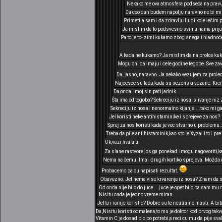
Nekako me ova atmosfera podseća na pravu 
Da ceo dan budem napolju naravno ne bi mi p
Primetila sam i da zdravlju ljudi koje lečim 
Ja mislim da to podsvesno svima nama prija,
Pa to je to- zimi kukamo zbog snega i hladnoće
A kada ne kukamo? Ja mislim da na prolce kuk
Mogu oni da imaju i cele godine tegobe. Sve zavi
Da, jasno, naravno. Ja nekako vezujem za prole
Najcesce su tada,kada su sezonski vezane. Krene
Da,onda i moj sin pati jadnik....
Šta ima od tegoba? Sekreciju iz nosa, slivanje niz
Sekreciju iz nosa i nenormalno kijanje....tako mi ga
Jel koristi neke antihistaminike i sprejeve za nos?
Sprej za nos koristi kada je vec stvarno u problemu...
Treba da pije antihistaminik,kao sto je Xyzal i to i
Ok,vazi,hvala ti!
Za slane rastvore jos ga ponekad i mogu nagovoriti
Nema na čemu. Ima i drugih kortiko sprejeva. Možda ć
Probacemo pa cu napisati rezultat.
Obavezno. Jel nema vise krvarenja iz nosa? Znam da si
Od onda nije bilo do juce....juce je opet bilo,pa sam mu 
Nisitu onda je jedno vreme miran.
Jel to i ranije koristio? Dobre su te neutralne masti. A b
Da,Nisitu koristi odmalena,to mu je doktor kod prvog takv
Vitamin C je dosad pio po potrebi,a reci cu mu da pije s