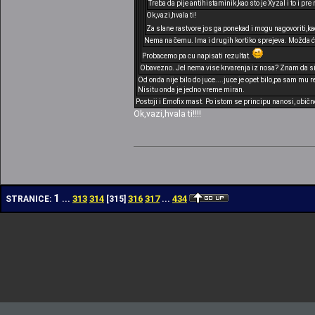
Treba da pije antihistaminik,kao sto je Xyzal i to i 
Ok,vazi,hvala ti!
Za slane rastvore jos ga ponekad i mogu nagovoriti,
Nema na čemu. Ima i drugih kortiko sprejeva. Možda će
Probacemo pa cu napisati rezultat.
Obavezno. Jel nema vise krvarenja iz nosa? Znam da si 
Od onda nije bilo do juce....juce je opet bilo,pa sam mu r
Nisitu onda je jedno vreme miran.
Postoji i Emofix mast. Po istom se principu nanosi, običn
Ok,vazi,hvala ti!!!!
1
313
314
316
317
434
STRANICE:
...
[
315
]
...