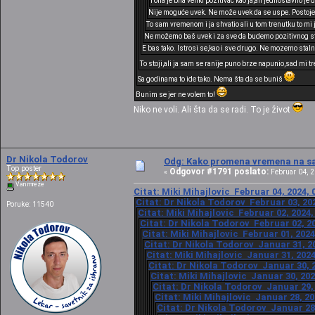
I ona je bila veliki pozitivac kao ja,ali jednostavno je
Nije moguće uvek. Ne može uvek da se uspe. Postoje 
To sam vremenom i ja shvatio ali u tom trenutku to mi j
Ne možemo baš uvek i za sve da budemo pozitivnog sta
E bas tako. Istrosi se,kao i sve drugo. Ne mozemo sta
To stoji,ali ja sam se ranije puno brze napunio,sad mi t
Sa godinama to ide tako. Nema šta da se buniš
Bunim se jer ne volem to!
Niko ne voli. Ali šta da se radi. To je život
Dr Nikola Todorov
Odg: Kako promena vremena na sat
Top poster
Odgovor #1791 poslato:
«
Februar 04, 2
Van mreže
Citat: Miki Mihajlovic Februar 04, 2024, 
Citat: Dr Nikola Todorov Februar 03, 202
Poruke: 11540
Citat: Miki Mihajlovic Februar 02, 2024,
Citat: Dr Nikola Todorov Februar 02, 20
Citat: Miki Mihajlovic Februar 01, 2024
Citat: Dr Nikola Todorov Januar 31, 20
Citat: Miki Mihajlovic Januar 31, 2024
Citat: Dr Nikola Todorov Januar 30, 2
Citat: Miki Mihajlovic Januar 30, 202
Citat: Dr Nikola Todorov Januar 29, 
Citat: Miki Mihajlovic Januar 28, 20
Citat: Dr Nikola Todorov Januar 28,