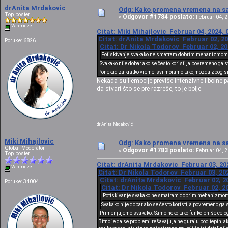
drAnita Mrdakovic
Odg: Kako promena vremena na sat
Top poster
Odgovor #1784 poslato:
«
Februar 04, 2
Van mreže
Citat: Miki Mihajlovic Februar 04, 2024, 
Citat: drAnita Mrdakovic Februar 02, 20
Poruke: 6826
Citat: Dr Nikola Todorov Februar 02, 20
Potiskivanje svakako ne smatram dobrim mehanizmom
Svakako nije dobar ako se često koristi, a povremeno ga 
Ponekad za kratko vreme svi moramo tako,mozda zbog situ
Nekada su i emocije previše intenzivne i boln
da stvari što se pre razreše, to je bolje.
dr Anita Mrdaković
Miki Mihajlovic
Odg: Kako promena vremena na sat
Global Moderator
Odgovor #1783 poslato:
«
Februar 04, 2
Top poster
Citat: drAnita Mrdakovic Februar 03, 202
Van mreže
Citat: Dr Nikola Todorov Februar 03, 202
Citat: drAnita Mrdakovic Februar 02, 20
Poruke: 34004
Citat: Dr Nikola Todorov Februar 02, 20
Potiskivanje svakako ne smatram dobrim mehanizmom
Svakako nije dobar ako se često koristi, a povremeno ga 
Primenjujemo svakako. Samo neko tako funkcioniše celog
Bitno je da se problemi rešavaju, a ne guraju pod tepih