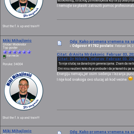
edukovanog, stručnog psihoterapeuta koji će joj detaljni
I nemojte se plasiti zatraziti pomoc profesionala
Shut the f..k up and train!!!
Miki Mihajlovic
Odg: Kako promena vremena na sat
Global Moderator
Odgovor #1782 poslato:
«
Februar 04, 2
Top poster
Citat: drAnita Mrdakovic Februar 03, 202
Van mreže
Citat: Dr Nikola Todorov Februar 03, 202
To nije slučaj sa današnjim generacijama. Znam da ne tr
Poruke: 34004
Oni nisu naučeni kako da je probude i da je kanališu pa 
Energiju nemaju,jer osim sedenja i lezanja puno 
I nije kod svakoga ovo slucaj ali kod vecine.
Shut the f..k up and train!!!
Miki Mihajlovic
Odg: Kako promena vremena na sat