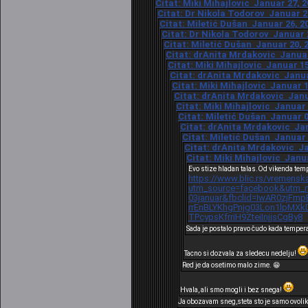
Citat: Miki Mihajlovic Januar 27, 2
Citat: Dr Nikola Todorov Januar 27
Citat: Miletić Dušan Januar 26, 20
Citat: Dr Nikola Todorov Januar 2
Citat: Miletić Dušan Januar 20, 2
Citat: drAnita Mrdakovic Januar 
Citat: Miki Mihajlovic Januar 15
Citat: drAnita Mrdakovic Januar
Citat: Miki Mihajlovic Januar 1
Citat: drAnita Mrdakovic Janua
Citat: Miki Mihajlovic Januar 
Citat: Miletić Dušan Januar 0
Citat: drAnita Mrdakovic Jan
Citat: Miletić Dušan Januar 
Citat: drAnita Mrdakovic Ja
Citat: Miki Mihajlovic Janua
Evo stize hladan talas.Od vikenda tem
https://www.blic.rs/vremensk
utm_source=facebook&utm_m
03januar&fbclid=IwAR0zjFm
rrEnBLYKhgPnjg03Lon1lpM
TPcypsKfrriH9ZteiInjjsCgBy8
Sada je postalo pravo čudo kada temper
Tacno si dozvala za sledecu nedelju!
Red je da osetimo malo zime. 😁
Hvala, ali smo mogli i bez snega!
Ja obozavam sneg,steta sto je samo ovolik