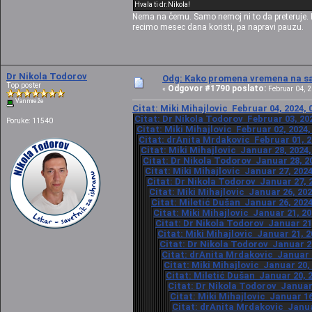
Hvala ti dr.Nikola!
Nema na čemu. Samo nemoj ni to da preteruje. Ko
recimo mesec dana koristi, pa napravi pauzu.
Dr Nikola Todorov
Odg: Kako promena vremena na sat
Top poster
Odgovor #1790 poslato:
«
Februar 04, 2
Van mreže
Citat: Miki Mihajlovic Februar 04, 2024, 
Citat: Dr Nikola Todorov Februar 03, 202
Poruke: 11540
Citat: Miki Mihajlovic Februar 02, 2024,
Citat: drAnita Mrdakovic Februar 01, 2
Citat: Miki Mihajlovic Januar 28, 2024,
Citat: Dr Nikola Todorov Januar 28, 20
Citat: Miki Mihajlovic Januar 27, 2024
Citat: Dr Nikola Todorov Januar 27, 2
Citat: Miki Mihajlovic Januar 26, 202
Citat: Miletić Dušan Januar 26, 2024
Citat: Miki Mihajlovic Januar 21, 20
Citat: Dr Nikola Todorov Januar 21,
Citat: Miki Mihajlovic Januar 21, 2
Citat: Dr Nikola Todorov Januar 21
Citat: drAnita Mrdakovic Januar 2
Citat: Miki Mihajlovic Januar 20,
Citat: Miletić Dušan Januar 20, 2
Citat: Dr Nikola Todorov Januar 
Citat: Miki Mihajlovic Januar 16
Citat: drAnita Mrdakovic Januar