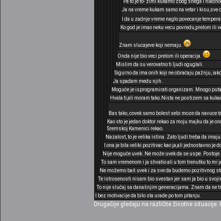
Pa to je to- zimi kukamo zbog snega i hladno
Ja na vreme kukam samo na vetar i kisu,sve ost
I da u zadnje vreme naglo povecanje temperat
Ko god je imao neku vecu povredu,prelom ili v
Znam slucajeve koji nemaju.
Onda nije bio veci prelom ili operacija.
Mislim da su verovatno ti ljudi oguglali.
Sigurno da ima onih koji ne obraćaju pažnju, iak
Ja spadam medu njih.
Moguće je isprogramirati organizam. Mnogo puta 
Hvala ti,ali moram tako.Nista ne postizem sa kuk
Bas tako, covek samo bolest sebi moze da navuce ta
Kao sto je jedan doktor rekao za moju majku da je on
Sremskoj Kamenici rekao.
Nazalost, to je velika istina. Zato ljudi treba da imaj
I ona je bila veliki pozitivac kao ja,ali jednostavno je
Nije moguće uvek. Ne može uvek da se uspe. Postoje r
To sam vremenom i ja shvatio ali u tom trenutku to mi je
Ne možemo baš uvek i za sve da budemo pozitivnog stav
Te istrosenosti nisam bio svestan jer sam ja bio u sv
To nije slučaj sa današnjim generacijama. Znam da ne tr
I bez motivacije da bilo sta urade po tom pitanju.
Drugačije gledaju na različite životne situacije. 