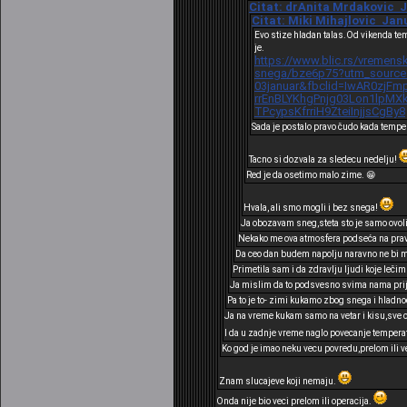
Citat: drAnita Mrdakovic J
Citat: Miki Mihajlovic Janu
Evo stize hladan talas.Od vikenda te
je.
https://www.blic.rs/vremens
snega/bze6p75?utm_source
03januar&fbclid=IwAR0zjFm
rrEnBLYKhgPnjg03Lon1lpM
TPcypsKfrriH9ZteiInjjsCgBy8
Sada je postalo pravo čudo kada tempe
Tacno si dozvala za sledecu nedelju!
Red je da osetimo malo zime. 😁
Hvala, ali smo mogli i bez snega!
Ja obozavam sneg,steta sto je samo ovoli
Nekako me ova atmosfera podseća na pravu
Da ceo dan budem napolju naravno ne bi mi 
Primetila sam i da zdravlju ljudi koje leči
Ja mislim da to podsvesno svima nama prija
Pa to je to- zimi kukamo zbog snega i hladno
Ja na vreme kukam samo na vetar i kisu,sve ost
I da u zadnje vreme naglo povecanje temperat
Ko god je imao neku vecu povredu,prelom ili v
Znam slucajeve koji nemaju.
Onda nije bio veci prelom ili operacija.