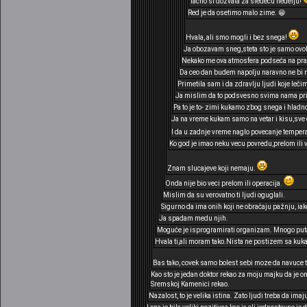
Tacno si dozvala za sledecu nedelju!
Red je da osetimo malo zime. 😁
Hvala, ali smo mogli i bez snega!
Ja obozavam sneg,steta sto je samo ovol
Nekako me ova atmosfera podseća na prav
Da ceo dan budem napolju naravno ne bi mi
Primetila sam i da zdravlju ljudi koje leči
Ja mislim da to podsvesno svima nama prij
Pa to je to- zimi kukamo zbog snega i hladno
Ja na vreme kukam samo na vetar i kisu,sve os
I da u zadnje vreme naglo povecanje tempera
Ko god je imao neku vecu povredu,prelom ili 
Znam slucajeve koji nemaju.
Onda nije bio veci prelom ili operacija.
Mislim da su verovatno ti ljudi oguglali.
Sigurno da ima onih koji ne obraćaju pažnju, ia
Ja spadam medu njih.
Moguće je isprogramirati organizam. Mnogo puta
Hvala ti,ali moram tako.Nista ne postizem sa kuk
Bas tako, covek samo bolest sebi moze da navuce ta
Kao sto je jedan doktor rekao za moju majku da je on
Sremskoj Kamenici rekao.
Nazalost, to je velika istina. Zato ljudi treba da imaj