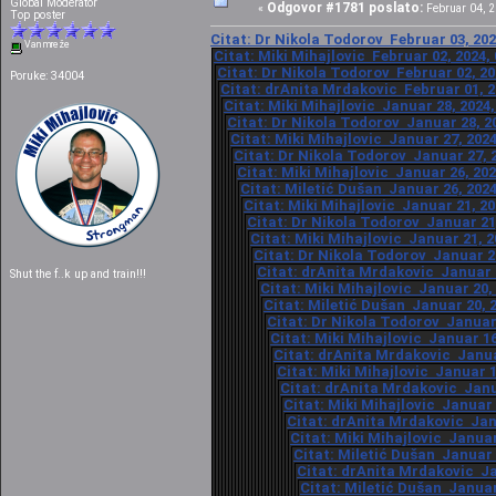
Global Moderator
Odgovor #1781 poslato:
«
Februar 04, 2
Top poster
Citat: Dr Nikola Todorov Februar 03, 202
Van mreže
Citat: Miki Mihajlovic Februar 02, 2024,
Citat: Dr Nikola Todorov Februar 02, 20
Poruke: 34004
Citat: drAnita Mrdakovic Februar 01, 2
Citat: Miki Mihajlovic Januar 28, 2024,
Citat: Dr Nikola Todorov Januar 28, 20
Citat: Miki Mihajlovic Januar 27, 2024
Citat: Dr Nikola Todorov Januar 27, 2
Citat: Miki Mihajlovic Januar 26, 202
Citat: Miletić Dušan Januar 26, 2024
Citat: Miki Mihajlovic Januar 21, 20
Citat: Dr Nikola Todorov Januar 21,
Citat: Miki Mihajlovic Januar 21, 2
Citat: Dr Nikola Todorov Januar 21
Citat: drAnita Mrdakovic Januar 2
Shut the f..k up and train!!!
Citat: Miki Mihajlovic Januar 20,
Citat: Miletić Dušan Januar 20, 2
Citat: Dr Nikola Todorov Januar 
Citat: Miki Mihajlovic Januar 16
Citat: drAnita Mrdakovic Januar
Citat: Miki Mihajlovic Januar 1
Citat: drAnita Mrdakovic Janua
Citat: Miki Mihajlovic Januar 
Citat: drAnita Mrdakovic Janu
Citat: Miki Mihajlovic Januar
Citat: Miletić Dušan Januar 
Citat: drAnita Mrdakovic Ja
Citat: Miletić Dušan Januar