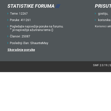
STATISTIKE FORUMA
///
PRISUT
Teme: 12267
gostiju,
Poruke: 411261
korisnika
Pogledajte najsvežije poruke na forumu.
Korisnici ak
"" je najsvežije ažurirana tema ()
Članovi: 25087
ShaunteMay
Poslednji član:
Skorašnje poruke
SMF 2.0.19
S
|