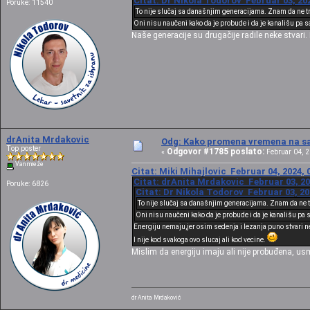
Citat: Dr Nikola Todorov Februar 03, 202
Poruke: 11540
To nije slučaj sa današnjim generacijama. Znam da ne tr
Oni nisu naučeni kako da je probude i da je kanališu pa 
Naše generacije su drugačije radile neke stvari.
drAnita Mrdakovic
Odg: Kako promena vremena na sat
Top poster
Odgovor #1785 poslato:
«
Februar 04, 2
Van mreže
Citat: Miki Mihajlovic Februar 04, 2024, 
Citat: drAnita Mrdakovic Februar 03, 20
Poruke: 6826
Citat: Dr Nikola Todorov Februar 03, 20
To nije slučaj sa današnjim generacijama. Znam da ne t
Oni nisu naučeni kako da je probude i da je kanališu pa 
Energiju nemaju,jer osim sedenja i lezanja puno stvari ne 
I nije kod svakoga ovo slucaj ali kod vecine.
Mislim da energiju imaju ali nije probuđena, usm
dr Anita Mrdaković