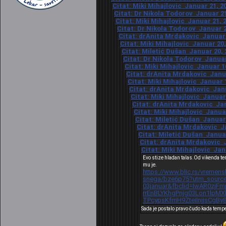
Citat: Miki Mihajlovic Januar 21, 2
Citat: Dr Nikola Todorov Januar 21
Citat: Miki Mihajlovic Januar 21, 
Citat: Dr Nikola Todorov Januar 2
Citat: drAnita Mrdakovic Januar 2
Citat: Miki Mihajlovic Januar 20,
Citat: Miletić Dušan Januar 20, 
Citat: Dr Nikola Todorov Januar
Citat: Miki Mihajlovic Januar 1
Citat: drAnita Mrdakovic Janua
Citat: Miki Mihajlovic Januar 1
Citat: drAnita Mrdakovic Janu
Citat: Miki Mihajlovic Januar 
Citat: drAnita Mrdakovic Jan
Citat: Miki Mihajlovic Januar
Citat: Miletić Dušan Januar 
Citat: drAnita Mrdakovic Ja
Citat: Miletić Dušan Januar
Citat: drAnita Mrdakovic J
Citat: Miki Mihajlovic Jan
Evo stize hladan talas.Od vikenda t
mu je.
https://www.blic.rs/vremens
snega/bze6p75?utm_source
03januar&fbclid=IwAR0zjF
rrEnBLYKhgPnjg03Lon1lp
TPcypsKfrriH9ZteiInjjsCgBy
Sada je postalo pravo čudo kada temp