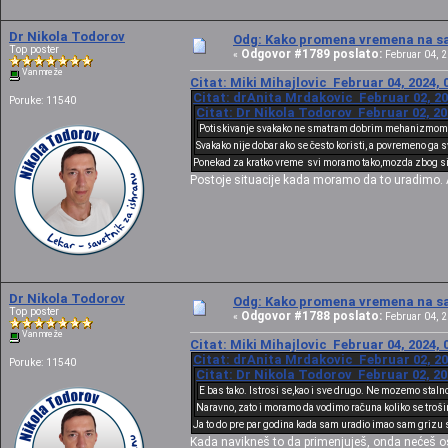
Dr Nikola Todorov
Odg: Kako promena vremena na sat
Top poster
Odgovor #1789 poslato:
«
Februar 04, 2
Van mreže
Citat: Miki Mihajlovic Februar 04, 2024, 
Citat: drAnita Mrdakovic Februar 02, 20
Poruke: 11540
Citat: Dr Nikola Todorov Februar 02, 20
Potiskivanje svakako ne smatram dobrim mehanizmom
Svakako nije dobar ako se često koristi, a povremeno ga 
Ponekad za kratko vreme svi moramo tako,mozda zbog situ
Postoje situacije kada moramo da to uradimo. 
Dr Nikola Todorov
Odg: Kako promena vremena na sat
Top poster
Odgovor #1788 poslato:
«
Februar 04, 2
Van mreže
Citat: Miki Mihajlovic Februar 04, 2024, 
Citat: drAnita Mrdakovic Februar 02, 20
Poruke: 11540
Citat: Dr Nikola Todorov Februar 02, 20
E bas tako. Istrosi se,kao i sve drugo. Ne mozemo sta
Naravno, zato i moramo da vodimo računa koliko se troš
Ja to do pre par godina kada sam uradio imao sam grizu s
Kada navikneš to da primenjuješ, onda nećeš os