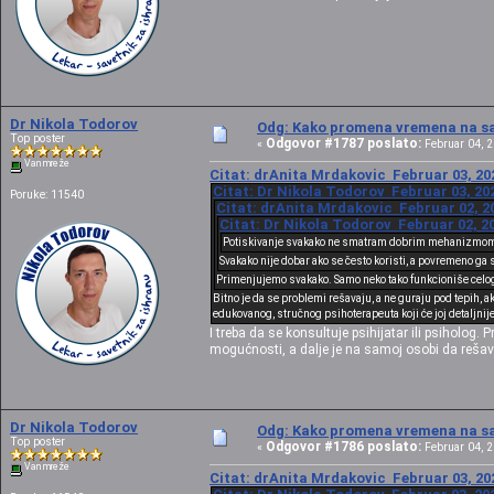
Dr Nikola Todorov
Odg: Kako promena vremena na sat
Top poster
Odgovor #1787 poslato:
«
Februar 04, 2
Van mreže
Citat: drAnita Mrdakovic Februar 03, 202
Citat: Dr Nikola Todorov Februar 03, 202
Poruke: 11540
Citat: drAnita Mrdakovic Februar 02, 20
Citat: Dr Nikola Todorov Februar 02, 20
Potiskivanje svakako ne smatram dobrim mehanizmom
Svakako nije dobar ako se često koristi, a povremeno ga 
Primenjujemo svakako. Samo neko tako funkcioniše celog
Bitno je da se problemi rešavaju, a ne guraju pod tepih
edukovanog, stručnog psihoterapeuta koji će joj detaljni
I treba da se konsultuje psihijatar ili psiholog
mogućnosti, a dalje je na samoj osobi da rešav
Dr Nikola Todorov
Odg: Kako promena vremena na sat
Top poster
Odgovor #1786 poslato:
«
Februar 04, 2
Van mreže
Citat: drAnita Mrdakovic Februar 03, 202