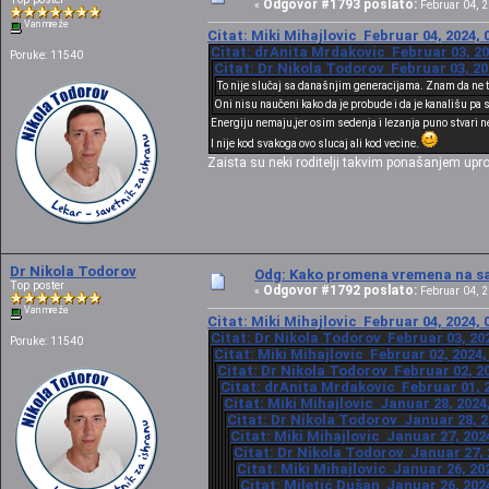
Odgovor #1793 poslato:
«
Februar 04, 2
Van mreže
Citat: Miki Mihajlovic Februar 04, 2024, 
Citat: drAnita Mrdakovic Februar 03, 20
Poruke: 11540
Citat: Dr Nikola Todorov Februar 03, 20
To nije slučaj sa današnjim generacijama. Znam da ne t
Oni nisu naučeni kako da je probude i da je kanališu pa 
Energiju nemaju,jer osim sedenja i lezanja puno stvari ne 
I nije kod svakoga ovo slucaj ali kod vecine.
Zaista su neki roditelji takvim ponašanjem upropa
Dr Nikola Todorov
Odg: Kako promena vremena na sat
Top poster
Odgovor #1792 poslato:
«
Februar 04, 2
Van mreže
Citat: Miki Mihajlovic Februar 04, 2024, 
Citat: Dr Nikola Todorov Februar 03, 202
Poruke: 11540
Citat: Miki Mihajlovic Februar 02, 2024,
Citat: Dr Nikola Todorov Februar 02, 20
Citat: drAnita Mrdakovic Februar 01, 2
Citat: Miki Mihajlovic Januar 28, 2024
Citat: Dr Nikola Todorov Januar 28, 2
Citat: Miki Mihajlovic Januar 27, 202
Citat: Dr Nikola Todorov Januar 27, 
Citat: Miki Mihajlovic Januar 26, 20
Citat: Miletić Dušan Januar 26, 202