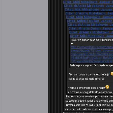
Citat: Miki Mihajlovic Januar 1
Citat: drAnita Mrdakovic Janua
Citat: Miki Mihajlovic Januar 
Citat: drAnita Mrdakovic Janu
Citat: Miki Mihajlovic Januar
Citat: Miletić Dušan Januar 
Citat: drAnita Mrdakovic Ja
Citat: Miletić Dušan Januar
Citat: drAnita Mrdakovic J
Citat: Miki Mihajlovic Janu
Evo stize hladan talas.Od vikenda te
je.
https://www.blic.rs/vremens
snega/bze6p75?utm_source
03januar&fbclid=IwAR0zjFm
rrEnBLYKhgPnjg03Lon1lpM
TPcypsKfrriH9ZteiInjjsCgBy8
Sada je postalo pravo čudo kada tempe
Tacno si dozvala za sledecu nedelju!
Red je da osetimo malo zime. 😁
Hvala, ali smo mogli i bez snega!
Ja obozavam sneg,steta sto je samo ovoli
Nekako me ova atmosfera podseća na pravu
Da ceo dan budem napolju naravno ne bi mi 
Primetila sam i da zdravlju ljudi koje leči
Ja mislim da to podsvesno svima nama prija