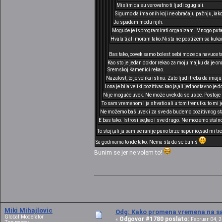
Mislim da su verovatno ti ljudi oguglali.
Sigurno da ima onih koji ne obraćaju pažnju, iak
Ja spadam medu njih.
Moguće je isprogramirati organizam. Mnogo puta 
Hvala ti,ali moram tako.Nista ne postizem sa kuk
Bas tako, covek samo bolest sebi moze da navuce ta
Kao sto je jedan doktor rekao za moju majku da je on
Sremskoj Kamenici rekao.
Nazalost, to je velika istina. Zato ljudi treba da imaj
I ona je bila veliki pozitivac kao ja,ali jednostavno je
Nije moguće uvek. Ne može uvek da se uspe. Postoje r
To sam vremenom i ja shvatio ali u tom trenutku to mi je
Ne možemo baš uvek i za sve da budemo pozitivnog stav
E bas tako. Istrosi se,kao i sve drugo. Ne mozemo sta
To stoji,ali ja sam se ranije puno brze napunio,sad mi tr
Sa godinama to ide tako. Nema šta da se buniš
Bunim se jer ne volem to!
Miki Mihajlovic
Odg: Kako promena vremena na sat
Global Moderator
Odgovor #1780 poslato:
«
Februar 04, 2