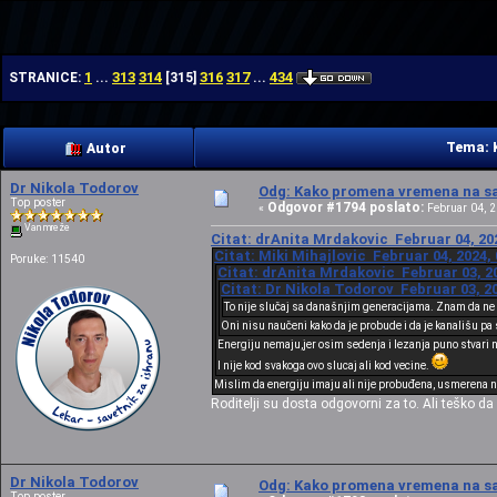
| | |
1
313
314
316
317
434
STRANICE:
...
[
315
]
...
Tema: 
Autor
Dr Nikola Todorov
Odg: Kako promena vremena na sat
Top poster
Odgovor #1794 poslato:
«
Februar 04, 2
Van mreže
Citat: drAnita Mrdakovic Februar 04, 202
Citat: Miki Mihajlovic Februar 04, 2024,
Poruke: 11540
Citat: drAnita Mrdakovic Februar 03, 20
Citat: Dr Nikola Todorov Februar 03, 20
To nije slučaj sa današnjim generacijama. Znam da ne 
Oni nisu naučeni kako da je probude i da je kanališu pa
Energiju nemaju,jer osim sedenja i lezanja puno stvari ne
I nije kod svakoga ovo slucaj ali kod vecine.
Mislim da energiju imaju ali nije probuđena, usmerena na
Roditelji su dosta odgovorni za to. Ali teško d
Dr Nikola Todorov
Odg: Kako promena vremena na sat
Top poster