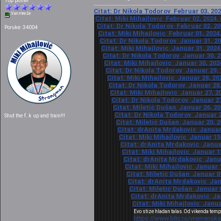
Top poster
Citat: Dr Nikola Todorov Februar 03, 202
Van mreže
Citat: Miki Mihajlovic Februar 02, 2024,
Citat: Dr Nikola Todorov Februar 02, 20
Poruke: 34004
Citat: Miki Mihajlovic Februar 01, 2024
Citat: Dr Nikola Todorov Januar 31, 20
Citat: Miki Mihajlovic Januar 31, 2024
Citat: Dr Nikola Todorov Januar 30, 2
Citat: Miki Mihajlovic Januar 30, 202
Citat: Dr Nikola Todorov Januar 29, 
Citat: Miki Mihajlovic Januar 28, 20
Citat: Dr Nikola Todorov Januar 28,
Citat: Miki Mihajlovic Januar 27, 2
Citat: Dr Nikola Todorov Januar 27
Citat: Miletić Dušan Januar 26, 20
Citat: Dr Nikola Todorov Januar 2
Shut the f..k up and train!!!
Citat: Miletić Dušan Januar 20, 2
Citat: drAnita Mrdakovic Januar 
Citat: Miki Mihajlovic Januar 15
Citat: drAnita Mrdakovic Januar
Citat: Miki Mihajlovic Januar 1
Citat: drAnita Mrdakovic Janua
Citat: Miki Mihajlovic Januar 1
Citat: Miletić Dušan Januar 09
Citat: drAnita Mrdakovic Janu
Citat: Miletić Dušan Januar 0
Citat: drAnita Mrdakovic Jan
Citat: Miki Mihajlovic Janua
Evo stize hladan talas.Od vikenda temp
https://www.blic.rs/vremensk