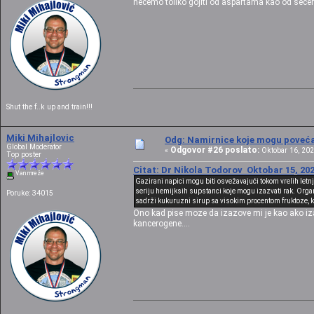
necemo toliko gojiti od aspartama kao od secera
Shut the f..k up and train!!!
Miki Mihajlovic
Odg: Namirnice koje mogu povećat
Global Moderator
Odgovor #26 poslato:
«
Oktobar 16, 202
Top poster
Citat: Dr Nikola Todorov Oktobar 15, 202
Van mreže
Gazirani napici mogu biti osvežavajući tokom vrelih letn
seriju hemijksih supstanci koje mogu izazvati rak. Orga
Poruke: 34015
sadrži kukuruzni sirup sa visokim procentom fruktoze, ko
Ono kad pise moze da izazove mi je kao ako iza
kancerogene....