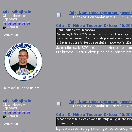
Miki Mihajlovic
Odg: Namirnice koje mogu povećat
Global Moderator
Odgovor #28 poslato:
«
Oktobar 16, 202
Top poster
Citat: Dr Nikola Todorov Oktobar 15, 202
Van mreže
Konzumiranje vrelih napitaka
Na sreću, SZO je 2016. skinula kafu sa liste kancerogen
Poruke: 34015
za istraživanje raka (IARC) objavila je izveštaj u kome se
državama Južne Afrike, gde se služe mnogo toplija pića n
Ja mislim da bi SZO trebala da skine puno hran
Sto bi trebali uzeti u obzir je da sa nijednom h
Shut the f..k up and train!!!
Miki Mihajlovic
Odg: Namirnice koje mogu povećat
Global Moderator
Odgovor #27 poslato:
«
Oktobar 16, 202
Top poster
Citat: Dr Nikola Todorov Oktobar 15, 202
Van mreže
Mnoge osobe misle da će konzumiranjem “light” proizvoda 
mršavljenju.
Poruke: 34015
Light proizvodi su uglavnom gori od obicnog/r