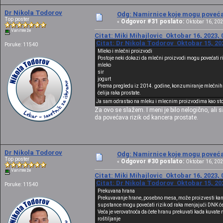
Dr Nikola Todorov
Odg: Namirnice koje mogu povećat
Top poster
Odgovor #31 poslato:
«
Oktobar 16, 202
Van mreže
Citat: Miki Mihajlovic Oktobar 16, 2023, 
Citat: Dr Nikola Todorov Oktobar 15, 20
Poruke: 11540
Mleko i mlečni proizvodi
Postoje neki dokazi da mlečni proizvodi mogu povećati r
mleko
sir
jogurt
Prema pregledu iz 2014. godine, konzumiranje mlečnih pro
ćelija raka prostate.
Ja sam odrastao na mleku i mlecnim proizvodima kao sto su
Za ovo se slažem. I meni je bilo nelogično, ali
da povećava rizik od kancera prostate.
Dr Nikola Todorov
Odg: Namirnice koje mogu povećat
Top poster
Odgovor #30 poslato:
«
Oktobar 16, 202
Van mreže
Citat: Miki Mihajlovic Oktobar 16, 2023, 
Citat: Dr Nikola Todorov Oktobar 15, 20
Poruke: 11540
Prekuvana hrana
Prekuvavanje hrane, posebno mesa, može proizvesti kan
supstance mogu povećati rizik od raka menjajući DNK će
Veća je verovatnoća da ćete hranu prekuvati kada kuva
roštiljanje