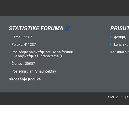
STATISTIKE FORUMA
///
PRISUT
Teme: 12267
gostiju,
Poruke: 411287
korisnika
Pogledajte najsvežije poruke na forumu.
Korisnici ak
"" je najsvežije ažurirana tema ()
Članovi: 25087
ShaunteMay
Poslednji član:
Skorašnje poruke
SMF 2.0.19
S
|