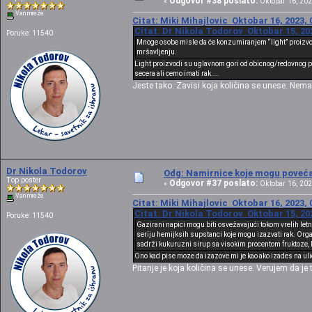
Odgovor #38 poslato:
«
Oktobar 16, 202
Van mreže
Citat: Miki Mihajlovic Oktobar 16, 2023, 
Citat: Dr Nikola Todorov Oktobar 15, 20
Poruke: 11540
Mnoge osobe misle da će konzumiranjem “light” proizvoda
mršavljenju.
Light proizvodi su uglavnom gori od obicnog/redovnog pr
secera ali cemo imati rak....
Jeste tako. Zavisi koja količina se unese. Nem
Dr Nikola Todorov
Odg: Namirnice koje mogu povećat
Top poster
Odgovor #37 poslato:
«
Oktobar 16, 202
Van mreže
Citat: Miki Mihajlovic Oktobar 16, 2023, 
Citat: Dr Nikola Todorov Oktobar 15, 20
Poruke: 11540
Gazirani napici mogu biti osvežavajući tokom vrelih let
seriju hemijksih supstanci koje mogu izazvati rak. Orga
sadrži kukuruzni sirup sa visokim procentom fruktoze, k
Ono kad pise moze da izazove mi je kao ako izades na uli
Pitanje je koja količina se unese. Verujem da je 