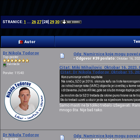
| | |
1
26
27
29
30
STRANICE:
...
[
28
]
Tem
Autor
Dr Nikola Todorov
Odg: Namirnice koje mogu povećat
Top poster
Odgovor #39 poslato:
«
Oktobar 16, 202
Van mreže
Citat: Miki Mihajlovic Oktobar 16, 2023, 
Citat: Dr Nikola Todorov Oktobar 15, 20
Poruke: 11540
Konzumiranje vrelih napitaka
Na sreću, SZO je 2016. skinula kafu sa liste kanceroge
za istraživanje raka (IARC) objavila je izveštaj u kome s
i državama Južne Afrike, gde se služe mnogo toplija pića
Ja mislim da bi SZO trebala da skine puno hrane sa te li
Sto bi trebali uzeti u obzir je da sa nijednom hranom/pice
Samo masti ne bi toliko trebalo izbegavati. Rani
mnogo šta. Nije baš tako.
Dr Nikola Todorov
Odg: Namirnice koje mogu povećat
Top poster