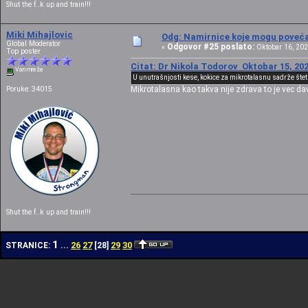
Shut the f..k up and train!!!
Miki Mihajlovic
Odg: Namirnice koje mogu povećat
Global Moderator
Odgovor #25 poslato:
«
Oktobar 16, 202
Top poster
Citat: Dr Nikola Todorov Oktobar 15, 202
Van mreže
U unutrašnjosti kese, kokice za mikrotalasnu sadrže štet
Mikrotalasna kao takva nije zdrava to je vec da
Poruke: 34015
Shut the f..k up and train!!!
1
26
27
29
30
STRANICE:
...
[
28
]