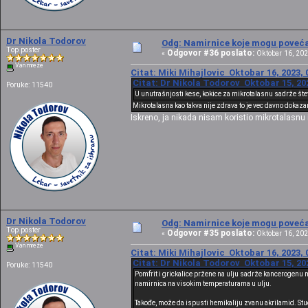
Dr Nikola Todorov
Odg: Namirnice koje mogu povećat
Top poster
Odgovor #36 poslato:
«
Oktobar 16, 202
Van mreže
Citat: Miki Mihajlovic Oktobar 16, 2023, 
Citat: Dr Nikola Todorov Oktobar 15, 20
Poruke: 11540
U unutrašnjosti kese, kokice za mikrotalasnu sadrže šte
Mikrotalasna kao takva nije zdrava to je vec davno dokazan
Iskreno, ja nikada nisam koristio mikrotalasnu i
Dr Nikola Todorov
Odg: Namirnice koje mogu povećat
Top poster
Odgovor #35 poslato:
«
Oktobar 16, 202
Van mreže
Citat: Miki Mihajlovic Oktobar 16, 2023, 
Citat: Dr Nikola Todorov Oktobar 15, 20
Poruke: 11540
Pomfrit i grickalice pržene na ulju sadrže kancerogenu 
namirnica na visokim temperaturama u ulju.
Takođe, može da ispusti hemikaliju zvanu akrilamid. Studi