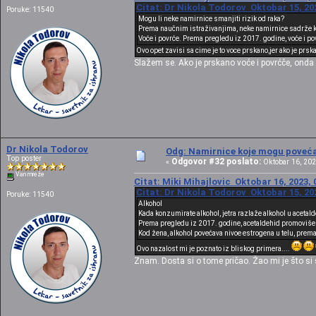
Citat: Dr Nikola Todorov Oktobar 15, 20
Poruke: 11540
Mogu li neke namirnice smanjiti rizik od raka?
Prema naučnim istraživanjima, neke namirnice sadrže kor
Voće i povrće. Prema pregledu iz 2017. godine, voće i p
Ovo opet zavisi sa cime je to voce prskano,jer ako je prs
Slažem se. Ako je prskano voće i povrćče, ond
Dr Nikola Todorov
Odg: Namirnice koje mogu povećat
Top poster
Odgovor #32 poslato:
«
Oktobar 16, 202
Van mreže
Citat: Miki Mihajlovic Oktobar 16, 2023, 
Citat: Dr Nikola Todorov Oktobar 15, 20
Poruke: 11540
Alkohol
Kada konzumirate alkohol, jetra razlaže alkohol u acetal
Prema pregledu iz 2017. godine, acetaldehid promoviše oš
Kod žena, alkohol povećava nivoe estrogena u telu, prem
Ovo nazalost mi je poznato iz bliskog primera....
Znam. Dosta si o tome pričao. Žao mi je što si sve