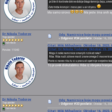
pržite ili tostirate dok ne dobije blago tamniju boju, u
Zato treba krompir i meso peci u air dryeru.
Ma samo sirovo
Ma jeste. Ima onih a
Dr Nikola Todorov
Odg: Namirnice koje mogu povećat
Top poster
Odgovor #34 poslato:
«
Oktobar 16, 202
Van mreže
Citat: Miki Mihajlovic Oktobar 16, 2023, 
Citat: Dr Nikola Todorov Oktobar 15, 20
Poruke: 11540
Mogu li neke namirnice smanjiti rizik od raka?
Riba. Riba nudi zdrave masti zvane omega-3 masne kise
Posto si naveo ribu tu si u pravu ali opet nije svejedno ko
To je uvek diskutabilno. Riba iz ribnjaka hran
Dr Nikola Todorov
Odg: Namirnice koje mogu povećat
Top poster
Odgovor #33 poslato:
«
Oktobar 16, 202
Van mreže
Citat: Miki Mihajlovic Oktobar 16, 2023, 